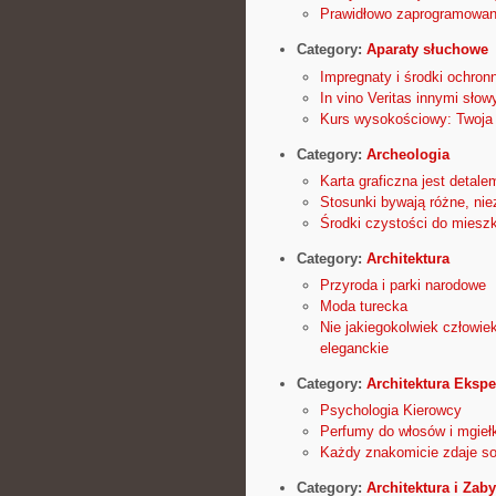
Prawidłowo zaprogramowan
Category:
Aparaty słuchowe
Impregnaty i środki ochron
In vino Veritas innymi słow
Kurs wysokościowy: Twoja 
Category:
Archeologia
Karta graficzna jest detal
Stosunki bywają różne, niez
Środki czystości do miesz
Category:
Architektura
Przyroda i parki narodowe
Moda turecka
Nie jakiegokolwiek człowie
eleganckie
Category:
Architektura Eksp
Psychologia Kierowcy
Perfumy do włosów i mgieł
Każdy znakomicie zdaje so
Category:
Architektura i Zaby