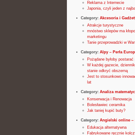
Reklama z Internecie
Japonia, czyli jeden z najb
Category:
Akcesoria i Gadżet
Atrakcje turystyczne
mnóstwo sklepów ma kłopot
marketingu
Tanie przeprowadzki w Wa
Category:
Alpy – Perła Euro
Pożądane byłoby postarać 
W każdej gazecie, dzienni
stanie odkryć obszerną
Jest to stosunkowo innowac
lat
Category:
Analiza matematy
Konserwacja i Renowacja
Bolesławiec ceramika
Jak taniej kupić buty?
Category:
Angielski online – 
Edukacja alternatywna
Fabrykowane ręcznie kolcz