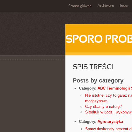
Archiwum
Jeden
Strona główna
SPORO PRO
SPIS TREŚCI
Posts by category
Category:
ABC Terminologii 
Nie istotne, czy to garaż n
magazynowa
Czy dbamy o naturę?
Sitodruk w Łodzi, wykonyw
Category:
Agroturystyka
Spraw doskonały prezent d