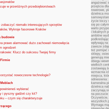
pasjonatów
angażować s
przejścia dl
racuje w przeróżnych przedsiębiorstwach
rowerowe, p
dzielnica mo
samowystarc
życie toczy 
się po całym
e zobaczyć niemało interesujących sprzętów
warto przypo
raków, Wykroje fasonowe Kraków
i lokalnych 
ambitne wy
a budowie
podkreślając
wpływają na 
a prawo alarmować dużo zachowań niemowlęcia
zawsze zdaj
m ogrodzeń
też pomijać 
kowie: Klucz do sukcesu Twojej firmy
sklepy, osie
generują mie
Firmie
obiegu wewną
wielkich ce
zostawiają ś
wzmacnia ich
orzystać nowoczesne technologie?
miejsca, któ
odniesienia:
kameralna pi
 Meblach
dzielnica na
e powinieneś wybierać
zaczynają s
y i pyszny gadżet czy kit?
na poczucie 
Oczywiście, 
ku – czym się charakteryzuje
wszystkich 
Wymaga mądr
erzącego
interesów d