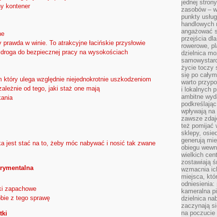
jednej stron
y kontener
zasobów – wy
punkty usłu
handlowych n
angażować s
ne
przejścia dl
y prawda w winie. To atrakcyjne łacińskie przysłowie
rowerowe, p
droga do bezpiecznej pracy na wysokościach
dzielnica mo
samowystarc
życie toczy 
się po całym
em który ulega względnie niejednokrotnie uszkodzeniom
warto przypo
ależnie od tego, jaki staż one mają
i lokalnych 
ambitne wy
kania
podkreślając
wpływają na 
zawsze zdaj
też pomijać 
sklepy, osie
generują mie
ka jest stać na to, żeby móc nabywać i nosić tak zwane
obiegu wewną
wielkich ce
zostawiają ś
erymentalna
wzmacnia ich
miejsca, któ
odniesienia:
ki zapachowe
kameralna pi
bie z tego sprawę
dzielnica na
zaczynają s
na poczucie 
tki