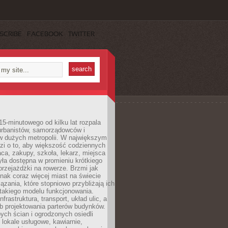
SCRIBE
FACEBOOK
TWITTER
15-minutowego od kilku lat rozpala
urbanistów, samorządowców i
 dużych metropolii. W największym
zi o to, aby większość codziennych
aca, zakupy, szkoła, lekarz, miejsca
była dostępna w promieniu krótkiego
przejażdżki na rowerze. Brzmi jak
dnak coraz więcej miast na świecie
ązania, które stopniowo przybliżają ich
 takiego modelu funkcjonowania.
nfrastruktura, transport, układ ulic, a
b projektowania parterów budynków.
ych ścian i ogrodzonych osiedli
ę lokale usługowe, kawiarnie,