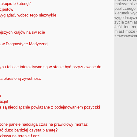
akupić biżuterię?
maksymalizac
publicznego 
cjentów
kierunek wyd
wyglądać, wobec tego niezwykle
wygodniejsze 
życia zamias
Jeśli ten tr
miast może o
ejszych krajów na świecie
zrównoważona
 w Diagnostyce Medycznej
ypu tablice interaktywne są w stanie być przyznawane do
a określoną żywotność
e
acje!
e są nieodłącznie powiązane z podejmowaniem pożyczki
one panele nadciąga czas na prawidłowy montaż
ć dużo bardziej czystą planetę?
zkowa na terenie Łodzi