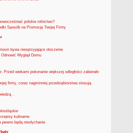
nowocześniać polskie rolnictwo?
dki Sposób na Promocję Twojej Firmy
u
nosin bywa niesprzyjające otoczenie
k Odnowić Wygląd Domu
. Przed wiekami pokonanie większej odległości zabierało
jej firmy, coraz nagminniej przedsiębiorstwa stosują
e wiedzą…
lnośląskie
rzepisy kulinarne
a pewno będą niesłychanie
rbaty