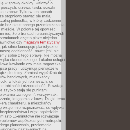
ię w sprawy okolicy: walczyć o
a pieszych, drzewa, ławki, ścieżki
lace zabaw. Tylko w ten sposób
że stopniowo stawać się małą,
zalną jednostką, w której codzienne
się bez nieustannego przemieszczania
 mieście. W połowie tej opowieści
mnieć, że o trendach urbanistycznych
przemianach często pisze niejedno
dawnictwo czy
magazyn tematyczny
, jak silnie koncepcje planistyczne
naszą codzienność, nawet jeśli nie
emy sobie z tego sprawę. Nie można
wątku ekonomicznego. Lokalne usługi i
dlowe kawiarnie czy małe targowiska
jsca pracy i utrzymują pieniądze w
trz dzielnicy. Zamiast wyjeżdżać do
ntrów handlowych, mieszkańcy
rodki w lokalnych biznesach, co
 stabilność i różnorodność. Powstają
re szybko stają się punktami
 piekarnia „za rogiem”, warzywniak,
zzeria, księgarnia z kawą. Dzięki temu
biera charakteru, a mieszkańcy
ię wzajemnie rozpoznawać, co wpływa
bezpieczeństwa i więzi sąsiedzkie.
miasto 15-minutowe nie rozwiązuje
problemów współczesnych metropolii.
ego planowania, przełamania
eweloperów nastawionych na