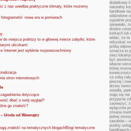
dodatkowy ki
 z nas uwielbia praktyczne klimaty, które możemy
naturalny ko
handlowe na 
oddzielone o
fotogrametrii: nowa era w pomiarach
sypialnie po
sprawiało, ż
drodze coraz
korkach lub 
ny
widać, że ta
 do miejsca podróży to w głównej mierze zabytki, które
odzyskać sw
tarymi uliczkami
próbą odpowi
 Internet jest wybitnie rozpowszechniony
oznacza to p
sieci lokaln
być anonimo
własne serce
której możn
onalizacja
koniecznośc
za sobą cały
nia stron internetowych
pieszej i ro
drzew, tworz
le
osiedla, park
zagadnienia dotyczące
staje się nie
przyjazne zd
wość dbać o swój wygląd?
zauważyć, że
Gdzie go znaleźć?
wyłącznie pr
zmiana ment
 – Uroda od Wewnątrz
jednej stron
zasobów – wy
punkty usłu
ogą znaleźć na tematycznych blogachBlogi tematyczne
handlowych n