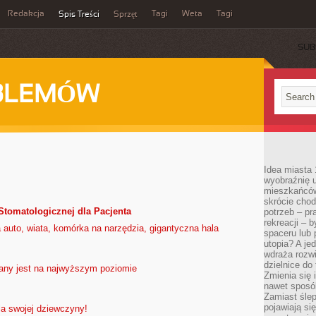
Redakcja
Tagi
Weta
Tagi
Spis Treści
Sprzęt
SUB
BLEMÓW
Idea miasta 
wyobraźnię 
mieszkańców
skrócie chod
Stomatologicznej dla Pacjenta
potrzeb – pr
rekreacji – 
a auto, wiata, komórka na narzędzia, gigantyczna hala
spaceru lub 
utopia? A je
wdraża rozwi
dzielnice do
any jest na najwyższym poziomie
Zmienia się i
nawet sposó
Zamiast ślep
pojawiają si
la swojej dziewczyny!