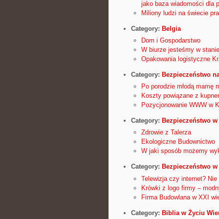
jako baza wiadomości dla 
Miliony ludzi na świecie p
Category:
Belgia
Dom i Gospodarstwo
W biurze jesteśmy w stani
Opakowania logistyczne K
Category:
Bezpieczeństwo n
Po porodzie młodą mamę m
Koszty powiązane z kupne
Pozycjonowanie WWW w Kra
Category:
Bezpieczeństwo w 
Zdrowie z Talerza
Ekologiczne Budownictwo
W jaki sposób możemy wyk
Category:
Bezpieczeństwo w
Telewizja czy internet? Ni
Krówki z logo firmy – modn
Firma Budowlana w XXI wie
Category:
Biblia w Życiu Wi