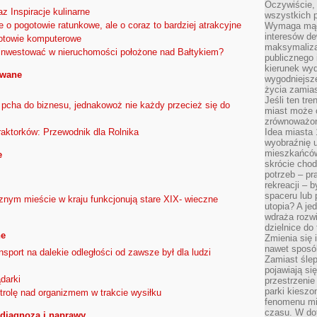
Oczywiście, 
z Inspiracje kulinarne
wszystkich 
 o pogotowie ratunkowe, ale o coraz to bardziej atrakcyjne
Wymaga mądr
interesów d
gotowie komputerowe
maksymalizac
inwestować w nieruchomości położone nad Bałtykiem?
publicznego 
kierunek wyd
owane
wygodniejsze 
życia zamias
Jeśli ten tr
 pcha do biznesu, jednakowoż nie każdy przecież się do
miast może o
zrównoważona
Idea miasta 
aktorków: Przewodnik dla Rolnika
wyobraźnię 
mieszkańców
e
skrócie chod
potrzeb – pr
rekreacji – 
spaceru lub 
nym mieście w kraju funkcjonują stare XIX- wieczne
utopia? A je
wdraża rozwi
dzielnice do
ne
Zmienia się i
nawet sposó
sport na dalekie odległości od zawsze był dla ludzi
Zamiast ślep
pojawiają si
darki
przestrzenie
parki kiesz
trolę nad organizmem w trakcie wysiłku
fenomenu mi
czasu. W do
– diagnoza i naprawy