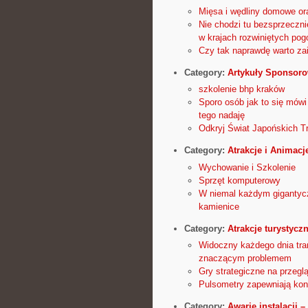
Mięsa i wędliny domowe ora
Nie chodzi tu bezsprzecznie
w krajach rozwiniętych po
Czy tak naprawdę warto za
Category:
Artykuły Sponsor
szkolenie bhp kraków
Sporo osób jak to się mówi
tego nadaję
Odkryj Świat Japońskich Tr
Category:
Atrakcje i Animacj
Wychowanie i Szkolenie
Sprzęt komputerowy
W niemal każdym gigantycz
kamienice
Category:
Atrakcje turystycz
Widoczny każdego dnia tran
znaczącym problemem
Gry strategiczne na przeglą
Pulsometry zapewniają kon
Category:
Awarie instalacji 