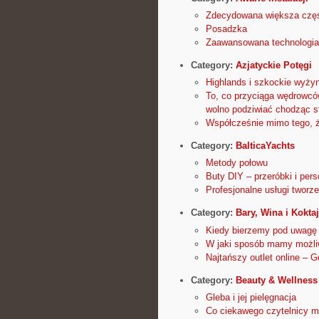
Zdecydowana większa część
Posadzka
Zaawansowana technologia 
Category:
Azjatyckie Potęgi
Highlands i szkockie wyży
To, co przyciąga wędrowców
wolno podziwiać chodząc s
Współcześnie mimo tego, że
Category:
BalticaYachts
Metody połowu
Buty DIY – przeróbki i pers
Profesjonalne usługi tworze
Category:
Bary, Wina i Koktaj
Kiedy bierzemy pod uwagę 
W jaki sposób mamy możli
Najtańszy outlet online – 
Category:
Beauty & Wellness
Gleba i jej pielęgnacja
Co ciekawego czytelnicy m