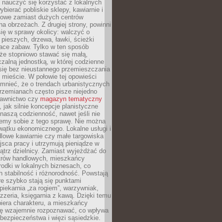
y nauczyć się korzystać z lokalnych
bierać pobliskie sklepy, kawiarnie i
gowe zamiast dużych centrów
a obrzeżach. Z drugiej strony, powinni
ię w sprawy okolicy: walczyć o
a pieszych, drzewa, ławki, ścieżki
lace zabaw. Tylko w ten sposób
że stopniowo stawać się małą,
zalną jednostką, w której codzienne
się bez nieustannego przemieszczania
 mieście. W połowie tej opowieści
mnieć, że o trendach urbanistycznych
przemianach często pisze niejedno
dawnictwo czy
magazyn tematyczny
, jak silnie koncepcje planistyczne
naszą codzienność, nawet jeśli nie
emy sobie z tego sprawę. Nie można
wątku ekonomicznego. Lokalne usługi i
dlowe kawiarnie czy małe targowiska
jsca pracy i utrzymują pieniądze w
trz dzielnicy. Zamiast wyjeżdżać do
ntrów handlowych, mieszkańcy
rodki w lokalnych biznesach, co
 stabilność i różnorodność. Powstają
re szybko stają się punktami
 piekarnia „za rogiem”, warzywniak,
zzeria, księgarnia z kawą. Dzięki temu
biera charakteru, a mieszkańcy
ię wzajemnie rozpoznawać, co wpływa
bezpieczeństwa i więzi sąsiedzkie.