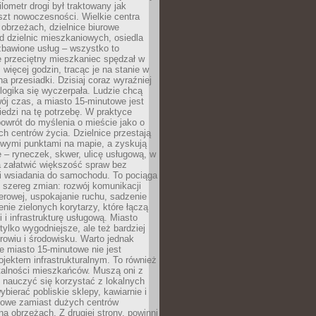
lometr drogi był traktowany jak
szt nowoczesności. Wielkie centra
obrzeżach, dzielnice biurowe
d dzielnic mieszkaniowych, osiedla
zbawione usług – wszystko to
e przeciętny mieszkaniec spędzał w
 więcej godzin, tracąc je na stanie w
na przesiadki. Dzisiaj coraz wyraźniej
 logika się wyczerpała. Ludzie chcą
ój czas, a miasto 15-minutowe jest
edzi na tę potrzebę. W praktyce
owrót do myślenia o mieście jako o
ych centrów życia. Dzielnice przestają
wymi punktami na mapie, a zyskują
 – ryneczek, skwer, ulicę usługową, w
a załatwić większość spraw bez
i wsiadania do samochodu. To pociąga
 szereg zmian: rozwój komunikacji
werowej, uspokajanie ruchu, sadzenie
enie zielonych korytarzy, które łączą
i i infrastrukturę usługową. Miasto
 tylko wygodniejsze, ale też bardziej
rowiu i środowisku. Warto jednak
 miasto 15-minutowe nie jest
ojektem infrastrukturalnym. To również
alności mieszkańców. Muszą oni z
y nauczyć się korzystać z lokalnych
bierać pobliskie sklepy, kawiarnie i
gowe zamiast dużych centrów
a obrzeżach. Z drugiej strony, powinni