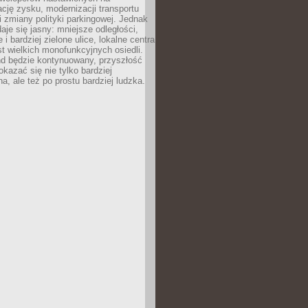
ję zysku, modernizacji transportu
i zmiany polityki parkingowej. Jednak
aje się jasny: mniejsze odległości,
i bardziej zielone ulice, lokalne centra
t wielkich monofunkcyjnych osiedli.
end będzie kontynuowany, przyszłość
kazać się nie tylko bardziej
, ale też po prostu bardziej ludzka.