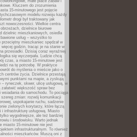
 coworkingowe, małe place zabaw i
onkowe. Kluczem do zrozumienia
asta 15-minutowego jest pojęcie
tychczasowym modelu rozwoju każdy
lometr drogi był traktowany jak
szt nowoczesności. Wielkie centra
obrzeżach, dzielnice biurowe
d dzielnic mieszkaniowych, osiedla
zbawione usług – wszystko to
e przeciętny mieszkaniec spędzał w
 więcej godzin, tracąc je na stanie w
na przesiadki. Dzisiaj coraz wyraźniej
 logika się wyczerpała. Ludzie chcą
ój czas, a miasto 15-minutowe jest
edzi na tę potrzebę. W praktyce
owrót do myślenia o mieście jako o
ych centrów życia. Dzielnice przestają
wymi punktami na mapie, a zyskują
 – ryneczek, skwer, ulicę usługową, w
a załatwić większość spraw bez
i wsiadania do samochodu. To pociąga
 szereg zmian: rozwój komunikacji
werowej, uspokajanie ruchu, sadzenie
enie zielonych korytarzy, które łączą
i i infrastrukturę usługową. Miasto
 tylko wygodniejsze, ale też bardziej
rowiu i środowisku. Warto jednak
 miasto 15-minutowe nie jest
ojektem infrastrukturalnym. To również
alności mieszkańców. Muszą oni z