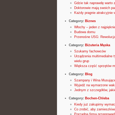
Gdzie tak naprawdę warto z
Doktorowie mają swoich pa
Każdy pragnie atrakcyjnie 
Category:
Biznes
Włochy – jeden z najpiękni
Budowa domu
Przenośne USG: Rewolucja
Category:
Biżuteria Męska
Szukamy fachowców
Urządzenia multimedialne t
wielu grup
Większa część sprzętów m
Category:
Blog
Szampany i Wina Musując
Wyjedź na wymarzone wak
Jednym z szczegółów, jaki
Category:
Bochen-Chleba
Kiedy już zakupimy wymarz
Co zrobić, aby zamieszkiwa
Porządna firma przeprowad