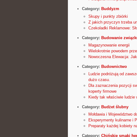
Category:
Buddyzm
Skupy i punkty zbiórki
Z jakich przyczyn trzeba u
Czekoladki Reklamowe: Sło
Category:
Budowanie związk
Magazynowanie energii
Wielokrotnie powodem prze
Nowoczesna Elewacja: Ja
Category:
Budownictwo
Ludzie podróżują od zawsze
dużo czasu.
Dla zaznaczenia pozycji swo
koperty firmowe
Kiedy tak właściwie ludzi
Category:
Budżet ślubny
Mołdawia i Województwo do
Eksperymenty kulinarne i P
Preparaty każdej kobiety n
Category:
Chińskie smaki he