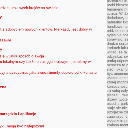
przestrzenie
parki kiesz
ardziej urokliwych krajów na świecie
fenomenu mi
czasu. W do
y
dodatkowy ki
naturalny ko
handlowe na 
 z zdobyciem nowych klientów. Nie każdy jest dobry w
oddzielone o
sypialnie po
sprawiało, ż
rszawie
drodze coraz
korkach lub 
py
widać, że ta
się w jakiś sposób o swoją
odzyskać sw
próbą odpowi
ku lokalnym czy także o zasięgu krajowym, jesteśmy w
oznacza to p
sieci lokaln
yjna dyscyplina, jaka świeci triumfy dopiero od kilkunastu
być anonimo
własne serce
której możn
koniecznośc
czna
za sobą cały
pieszej i ro
drzew, tworz
osiedla, park
staje się nie
przyjazne zd
narzędzia i aplikacje
zauważyć, że
wyłącznie pr
zmiana ment
yki, mogą być najlepszymi