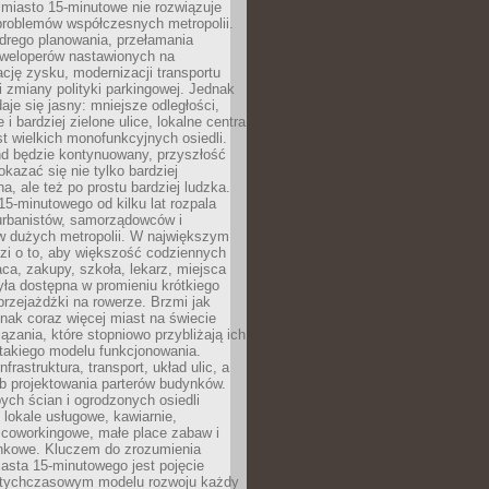
miasto 15-minutowe nie rozwiązuje
problemów współczesnych metropolii.
ego planowania, przełamania
eweloperów nastawionych na
ję zysku, modernizacji transportu
i zmiany polityki parkingowej. Jednak
aje się jasny: mniejsze odległości,
i bardziej zielone ulice, lokalne centra
t wielkich monofunkcyjnych osiedli.
end będzie kontynuowany, przyszłość
kazać się nie tylko bardziej
, ale też po prostu bardziej ludzka.
15-minutowego od kilku lat rozpala
urbanistów, samorządowców i
 dużych metropolii. W największym
zi o to, aby większość codziennych
aca, zakupy, szkoła, lekarz, miejsca
była dostępna w promieniu krótkiego
przejażdżki na rowerze. Brzmi jak
dnak coraz więcej miast na świecie
ązania, które stopniowo przybliżają ich
 takiego modelu funkcjonowania.
nfrastruktura, transport, układ ulic, a
b projektowania parterów budynków.
ych ścian i ogrodzonych osiedli
ę lokale usługowe, kawiarnie,
 coworkingowe, małe place zabaw i
onkowe. Kluczem do zrozumienia
asta 15-minutowego jest pojęcie
tychczasowym modelu rozwoju każdy