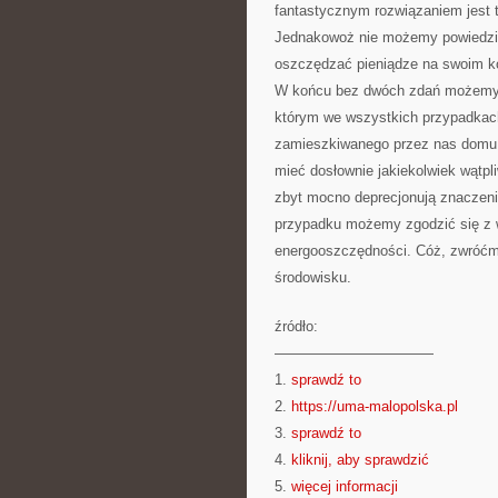
fantastycznym rozwiązaniem jest 
Jednakowoż nie możemy powiedzie
oszczędzać pieniądze na swoim k
W końcu bez dwóch zdań możemy z
którym we wszystkich przypadkach
zamieszkiwanego przez nas domu ni
mieć dosłownie jakiekolwiek wątpl
zbyt mocno deprecjonują znaczeni
przypadku możemy zgodzić się z w
energooszczędności. Cóż, zwróćmy
środowisku.
źródło:
———————————
1.
sprawdź to
2.
https://uma-malopolska.pl
3.
sprawdź to
4.
kliknij, aby sprawdzić
5.
więcej informacji