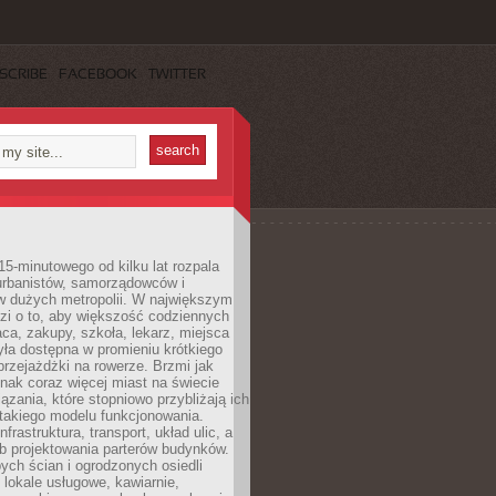
SCRIBE
FACEBOOK
TWITTER
15-minutowego od kilku lat rozpala
urbanistów, samorządowców i
 dużych metropolii. W największym
zi o to, aby większość codziennych
aca, zakupy, szkoła, lekarz, miejsca
była dostępna w promieniu krótkiego
przejażdżki na rowerze. Brzmi jak
dnak coraz więcej miast na świecie
ązania, które stopniowo przybliżają ich
 takiego modelu funkcjonowania.
nfrastruktura, transport, układ ulic, a
b projektowania parterów budynków.
ych ścian i ogrodzonych osiedli
ę lokale usługowe, kawiarnie,