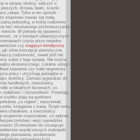
ię w sprawy okolicy: walczyć o
a pieszych, drzewa, ławki, ścieżki
lace zabaw. Tylko w ten sposób
że stopniowo stawać się małą,
zalną jednostką, w której codzienne
się bez nieustannego przemieszczania
 mieście. W połowie tej opowieści
mnieć, że o trendach urbanistycznych
przemianach często pisze niejedno
dawnictwo czy
magazyn tematyczny
, jak silnie koncepcje planistyczne
naszą codzienność, nawet jeśli nie
emy sobie z tego sprawę. Nie można
wątku ekonomicznego. Lokalne usługi i
dlowe kawiarnie czy małe targowiska
jsca pracy i utrzymują pieniądze w
trz dzielnicy. Zamiast wyjeżdżać do
ntrów handlowych, mieszkańcy
rodki w lokalnych biznesach, co
 stabilność i różnorodność. Powstają
re szybko stają się punktami
 piekarnia „za rogiem”, warzywniak,
zzeria, księgarnia z kawą. Dzięki temu
biera charakteru, a mieszkańcy
ię wzajemnie rozpoznawać, co wpływa
bezpieczeństwa i więzi sąsiedzkie.
miasto 15-minutowe nie rozwiązuje
problemów współczesnych metropolii.
ego planowania, przełamania
eweloperów nastawionych na