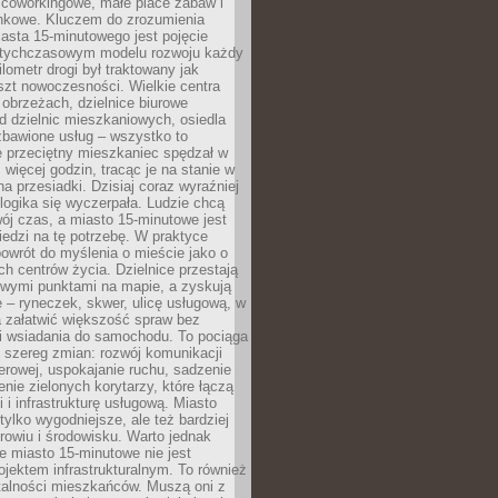
 coworkingowe, małe place zabaw i
onkowe. Kluczem do zrozumienia
asta 15-minutowego jest pojęcie
tychczasowym modelu rozwoju każdy
lometr drogi był traktowany jak
szt nowoczesności. Wielkie centra
obrzeżach, dzielnice biurowe
d dzielnic mieszkaniowych, osiedla
zbawione usług – wszystko to
e przeciętny mieszkaniec spędzał w
 więcej godzin, tracąc je na stanie w
na przesiadki. Dzisiaj coraz wyraźniej
 logika się wyczerpała. Ludzie chcą
ój czas, a miasto 15-minutowe jest
edzi na tę potrzebę. W praktyce
owrót do myślenia o mieście jako o
ych centrów życia. Dzielnice przestają
wymi punktami na mapie, a zyskują
 – ryneczek, skwer, ulicę usługową, w
a załatwić większość spraw bez
i wsiadania do samochodu. To pociąga
 szereg zmian: rozwój komunikacji
werowej, uspokajanie ruchu, sadzenie
enie zielonych korytarzy, które łączą
i i infrastrukturę usługową. Miasto
 tylko wygodniejsze, ale też bardziej
rowiu i środowisku. Warto jednak
 miasto 15-minutowe nie jest
ojektem infrastrukturalnym. To również
alności mieszkańców. Muszą oni z