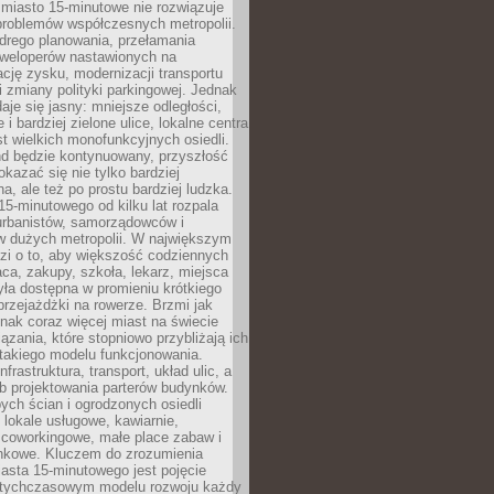
miasto 15-minutowe nie rozwiązuje
problemów współczesnych metropolii.
ego planowania, przełamania
eweloperów nastawionych na
ję zysku, modernizacji transportu
i zmiany polityki parkingowej. Jednak
aje się jasny: mniejsze odległości,
i bardziej zielone ulice, lokalne centra
t wielkich monofunkcyjnych osiedli.
end będzie kontynuowany, przyszłość
kazać się nie tylko bardziej
, ale też po prostu bardziej ludzka.
15-minutowego od kilku lat rozpala
urbanistów, samorządowców i
 dużych metropolii. W największym
zi o to, aby większość codziennych
aca, zakupy, szkoła, lekarz, miejsca
była dostępna w promieniu krótkiego
przejażdżki na rowerze. Brzmi jak
dnak coraz więcej miast na świecie
ązania, które stopniowo przybliżają ich
 takiego modelu funkcjonowania.
nfrastruktura, transport, układ ulic, a
b projektowania parterów budynków.
ych ścian i ogrodzonych osiedli
ę lokale usługowe, kawiarnie,
 coworkingowe, małe place zabaw i
onkowe. Kluczem do zrozumienia
asta 15-minutowego jest pojęcie
tychczasowym modelu rozwoju każdy