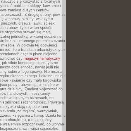
y nauczyć się korzystać z lokalnych
bierać pobliskie sklepy, kawiarnie i
gowe zamiast dużych centrów
a obrzeżach. Z drugiej strony, powinni
ię w sprawy okolicy: walczyć o
a pieszych, drzewa, ławki, ścieżki
lace zabaw. Tylko w ten sposób
że stopniowo stawać się małą,
zalną jednostką, w której codzienne
się bez nieustannego przemieszczania
 mieście. W połowie tej opowieści
mnieć, że o trendach urbanistycznych
przemianach często pisze niejedno
dawnictwo czy
magazyn tematyczny
, jak silnie koncepcje planistyczne
naszą codzienność, nawet jeśli nie
emy sobie z tego sprawę. Nie można
wątku ekonomicznego. Lokalne usługi i
dlowe kawiarnie czy małe targowiska
jsca pracy i utrzymują pieniądze w
trz dzielnicy. Zamiast wyjeżdżać do
ntrów handlowych, mieszkańcy
rodki w lokalnych biznesach, co
 stabilność i różnorodność. Powstają
re szybko stają się punktami
 piekarnia „za rogiem”, warzywniak,
zzeria, księgarnia z kawą. Dzięki temu
biera charakteru, a mieszkańcy
ię wzajemnie rozpoznawać, co wpływa
bezpieczeństwa i więzi sąsiedzkie.