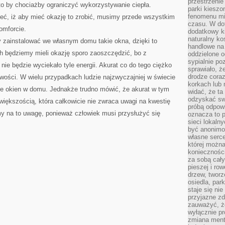
przestrzenie
to by chociażby ograniczyć wykorzystywanie ciepła.
parki kiesz
fenomenu mi
ć, iż aby mieć okazję to zrobić, musimy przede wszystkim
czasu. W do
omforcie.
dodatkowy ki
naturalny ko
ainstalować we własnym domu takie okna, dzięki to
handlowe na 
 będziemy mieli okazję sporo zaoszczędzić, bo z
oddzielone o
sypialnie po
e będzie wyciekało tyle energii. Akurat co do tego ciężko
sprawiało, ż
drodze coraz
iwości. W wielu przypadkach ludzie najzwyczajniej w świecie
korkach lub 
e okien w domu. Jednakże trudno mówić, że akurat w tym
widać, że ta
odzyskać sw
iększością, która całkowicie nie zwraca uwagi na kwestię
próbą odpowi
 na to uwagę, ponieważ człowiek musi przysłużyć się
oznacza to p
sieci lokaln
być anonimo
własne serce
której możn
koniecznośc
za sobą cały
pieszej i ro
drzew, tworz
osiedla, park
staje się nie
przyjazne zd
zauważyć, że
wyłącznie pr
zmiana ment