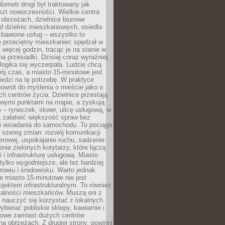
lometr drogi był traktowany jak
szt nowoczesności. Wielkie centra
obrzeżach, dzielnice biurowe
d dzielnic mieszkaniowych, osiedla
zbawione usług – wszystko to
e przeciętny mieszkaniec spędzał w
 więcej godzin, tracąc je na stanie w
na przesiadki. Dzisiaj coraz wyraźniej
 logika się wyczerpała. Ludzie chcą
ój czas, a miasto 15-minutowe jest
edzi na tę potrzebę. W praktyce
owrót do myślenia o mieście jako o
ych centrów życia. Dzielnice przestają
wymi punktami na mapie, a zyskują
 – ryneczek, skwer, ulicę usługową, w
a załatwić większość spraw bez
i wsiadania do samochodu. To pociąga
 szereg zmian: rozwój komunikacji
werowej, uspokajanie ruchu, sadzenie
enie zielonych korytarzy, które łączą
i i infrastrukturę usługową. Miasto
 tylko wygodniejsze, ale też bardziej
rowiu i środowisku. Warto jednak
 miasto 15-minutowe nie jest
ojektem infrastrukturalnym. To również
alności mieszkańców. Muszą oni z
y nauczyć się korzystać z lokalnych
bierać pobliskie sklepy, kawiarnie i
gowe zamiast dużych centrów
a obrzeżach. Z drugiej strony, powinni