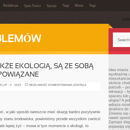
Redakcja
Tagi
Weta
Tagi
Spis Treści
Sprzęt
SUB
BLEMÓW
KŻE EKOLOGIĄ, SĄ ZE SOBĄ
Idea miasta 
 POWIĄZANE
wyobraźnię 
mieszkańców
skrócie chod
ROLNICTWO
LIP - 3 - 2025
MOŻLIWOŚĆ KOMENTOWANIA
ZOSTAŁA
potrzeb – pr
A
TAKŻE
rekreacji – 
EKOLOGIĄ,
spaceru lub 
SĄ
utopia? A je
ZE
SOBĄ
wdraża rozwi
BARDZO
dzielnice do
ŚCIŚLE
ieć, w jaki sposób nareszcie mieć okazję bardzo pozytywnie
Zmienia się i
POWIĄZANE
nawet sposó
wy stanu środowiska, powinniśmy przede wszystkim zwrócić
Zamiast ślep
iele lepiej żyć – mowa w tym momencie o ekologii, to
pojawiają si