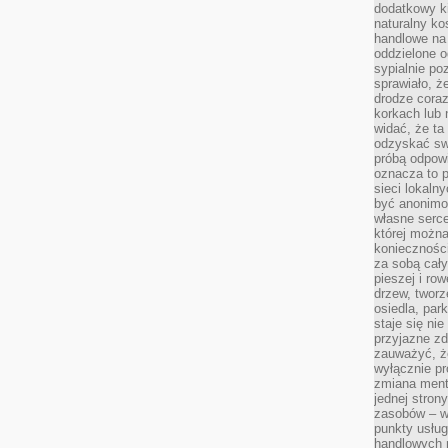
dodatkowy ki
naturalny ko
handlowe na 
oddzielone o
sypialnie po
sprawiało, ż
drodze coraz
korkach lub 
widać, że ta
odzyskać sw
próbą odpowi
oznacza to p
sieci lokaln
być anonimo
własne serce
której możn
koniecznośc
za sobą cały
pieszej i ro
drzew, tworz
osiedla, park
staje się nie
przyjazne zd
zauważyć, że
wyłącznie pr
zmiana ment
jednej stron
zasobów – wy
punkty usłu
handlowych n