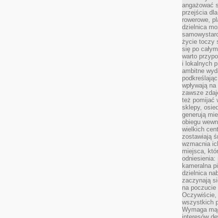
angażować s
przejścia dl
rowerowe, p
dzielnica mo
samowystarc
życie toczy 
się po całym
warto przypo
i lokalnych 
ambitne wy
podkreślając
wpływają na 
zawsze zdaj
też pomijać 
sklepy, osie
generują mie
obiegu wewną
wielkich ce
zostawiają ś
wzmacnia ich
miejsca, któ
odniesienia:
kameralna pi
dzielnica na
zaczynają s
na poczucie 
Oczywiście, 
wszystkich 
Wymaga mądr
interesów d