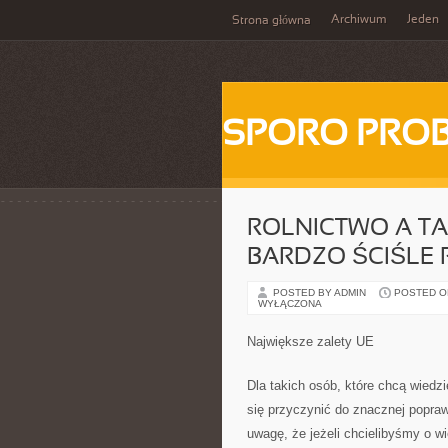
Archiwum
Jeden
Strona główna
SPORO PRO
ROLNICTWO A TA
BARDZO ŚCIŚLE
POSTED BY ADMIN
POSTED ON 
WYŁĄCZONA
Największe zalety UE
Dla takich osób, które chcą wiedz
się przyczynić do znacznej popra
uwagę, że jeżeli chcielibyśmy o w