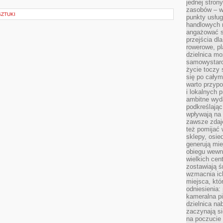
jednej stron
zasobów – wy
SZTUKI
punkty usłu
handlowych n
angażować s
przejścia dl
rowerowe, p
dzielnica mo
samowystarc
życie toczy 
się po całym
warto przypo
i lokalnych 
ambitne wy
podkreślając
wpływają na 
zawsze zdaj
też pomijać 
sklepy, osie
generują mie
obiegu wewną
wielkich ce
zostawiają ś
wzmacnia ich
miejsca, któ
odniesienia:
kameralna pi
dzielnica na
zaczynają s
na poczucie 