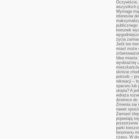
Oczywiście, 
wszystkich 
Wymaga mądr
interesów d
maksymalizac
publicznego 
kierunek wyd
wygodniejsze 
życia zamias
Jeśli ten tr
miast może o
zrównoważona
Idea miasta 
wyobraźnię 
mieszkańców
skrócie chod
potrzeb – pr
rekreacji – 
spaceru lub 
utopia? A je
wdraża rozwi
dzielnice do
Zmienia się i
nawet sposó
Zamiast ślep
pojawiają si
przestrzenie
parki kiesz
fenomenu mi
czasu. W do