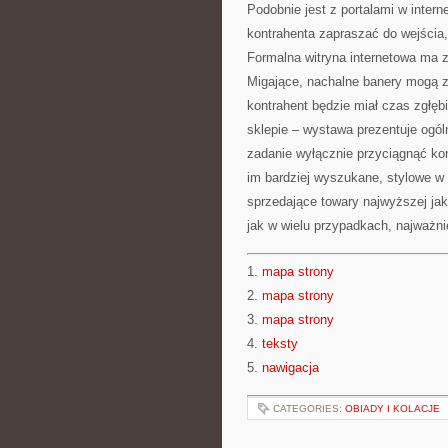
Podobnie jest z portalami w inter
kontrahenta zapraszać do wejścia
Formalna witryna internetowa ma z
Migające, nachalne banery mogą zn
kontrahent będzie miał czas zgłęb
sklepie – wystawa prezentuje ogó
zadanie wyłącznie przyciągnąć kon
im bardziej wyszukane, stylowe w
sprzedające towary najwyższej jako
jak w wielu przypadkach, najważni
1.
mapa strony
2.
mapa strony
3.
mapa strony
4.
teksty
5.
nawigacja
CATEGORIES:
OBIADY I KOLACJE