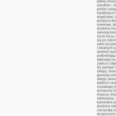
jednej stron
zasobów – wy
punkty usłu
handlowych n
angażować s
przejścia dl
rowerowe, p
dzielnica mo
samowystarc
życie toczy 
się po całym
warto przypo
i lokalnych 
ambitne wy
podkreślając
wpływają na 
zawsze zdaj
też pomijać 
sklepy, osie
generują mie
obiegu wewną
wielkich ce
zostawiają ś
wzmacnia ich
miejsca, któ
odniesienia:
kameralna pi
dzielnica na
zaczynają s
na poczucie 