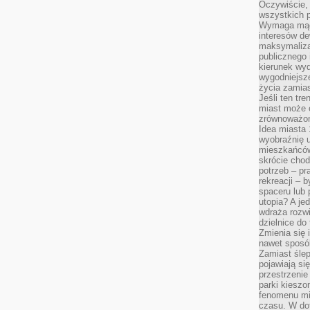
Oczywiście, 
wszystkich 
Wymaga mądr
interesów d
maksymalizac
publicznego 
kierunek wyd
wygodniejsze 
życia zamias
Jeśli ten tr
miast może o
zrównoważona
Idea miasta 
wyobraźnię 
mieszkańców
skrócie chod
potrzeb – pr
rekreacji – 
spaceru lub 
utopia? A je
wdraża rozwi
dzielnice do
Zmienia się i
nawet sposó
Zamiast ślep
pojawiają si
przestrzenie
parki kiesz
fenomenu mi
czasu. W do