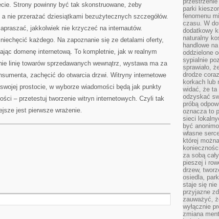
przestrzenie
necie. Strony powinny być tak skonstruowane, żeby
parki kiesz
fenomenu mi
, a nie przerażać dziesiątkami bezużytecznych szczegółów.
czasu. W do
apraszać, jakkolwiek nie krzyczeć na internautów.
dodatkowy ki
naturalny ko
iechęcić każdego. Na zapoznanie się ze detalami oferty,
handlowe na 
iając domenę internetową. To kompletnie, jak w realnym
oddzielone o
sypialnie po
lnie linię towarów sprzedawanych wewnątrz, wystawa ma za
sprawiało, ż
drodze coraz
sumenta, zachęcić do otwarcia drzwi. Witryny internetowe
korkach lub 
 swojej prostocie, w wyborze wiadomości będą jak punkty
widać, że ta
odzyskać sw
ści – przetestuj tworzenie witryn internetowych. Czyli tak
próbą odpowi
ejsze jest pierwsze wrażenie.
oznacza to p
sieci lokaln
być anonimo
własne serce
której możn
koniecznośc
za sobą cały
pieszej i ro
drzew, tworz
osiedla, park
staje się nie
przyjazne zd
zauważyć, że
wyłącznie pr
zmiana ment