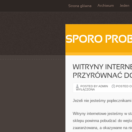
Archiwum
Jeden
Strona główna
SPORO PRO
WITRYNY INTER
PRZYRÓWNAĆ D
POSTED BY ADMIN
POSTED ON
WYŁĄCZONA
Jeżeli nie jesteśmy poplecznikam
Witryny internetowe jesteśmy w 
sklepu powinna pobudzać do wejśc
zaaranżowana, a okazywane na niej