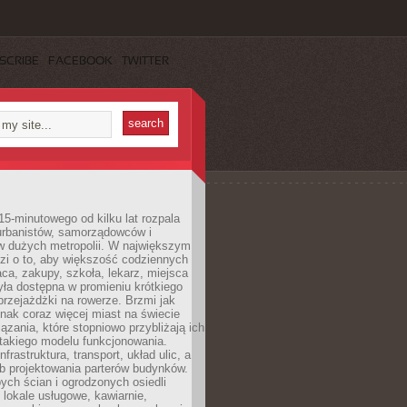
SCRIBE
FACEBOOK
TWITTER
15-minutowego od kilku lat rozpala
urbanistów, samorządowców i
 dużych metropolii. W największym
zi o to, aby większość codziennych
aca, zakupy, szkoła, lekarz, miejsca
była dostępna w promieniu krótkiego
przejażdżki na rowerze. Brzmi jak
dnak coraz więcej miast na świecie
ązania, które stopniowo przybliżają ich
 takiego modelu funkcjonowania.
nfrastruktura, transport, układ ulic, a
b projektowania parterów budynków.
ych ścian i ogrodzonych osiedli
ę lokale usługowe, kawiarnie,