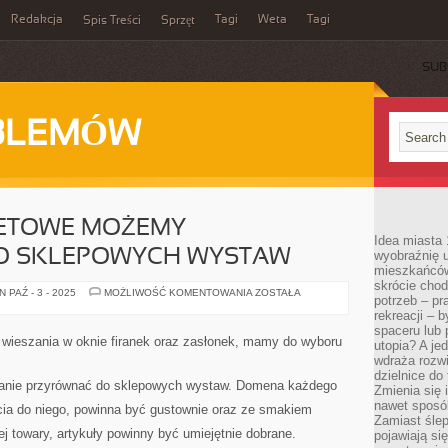
Redakcja
Tagi
Weta
Tagi
Spis Treści
Sprzęt
SUB
BLEMÓW
NETOWE MOŻEMY
Idea miasta 
O SKLEPOWYCH WYSTAW
wyobraźnię 
mieszkańców
skrócie chod
WITRYNY
 PAŹ - 3 - 2025
MOŻLIWOŚĆ KOMENTOWANIA
ZOSTAŁA
potrzeb – pr
INTERNETOWE
MOŻEMY
rekreacji – 
PRZYRÓWNAĆ
spaceru lub 
DO
i wieszania w oknie firanek oraz zasłonek, mamy do wyboru
utopia? A je
SKLEPOWYCH
WYSTAW
wdraża rozwi
dzielnice do
stanie przyrównać do sklepowych wystaw. Domena każdego
Zmienia się i
nawet sposó
ia do niego, powinna być gustownie oraz ze smakiem
Zamiast ślep
 towary, artykuły powinny być umiejętnie dobrane.
pojawiają si