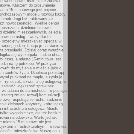
 coworkingowe, małe place zabaw i
onkowe. Kluczem do zrozumienia
asta 15-minutowego jest pojęcie
tychczasowym modelu rozwoju każdy
lometr drogi był traktowany jak
szt nowoczesności. Wielkie centra
obrzeżach, dzielnice biurowe
d dzielnic mieszkaniowych, osiedla
zbawione usług – wszystko to
e przeciętny mieszkaniec spędzał w
 więcej godzin, tracąc je na stanie w
na przesiadki. Dzisiaj coraz wyraźniej
 logika się wyczerpała. Ludzie chcą
ój czas, a miasto 15-minutowe jest
edzi na tę potrzebę. W praktyce
owrót do myślenia o mieście jako o
ych centrów życia. Dzielnice przestają
wymi punktami na mapie, a zyskują
 – ryneczek, skwer, ulicę usługową, w
a załatwić większość spraw bez
i wsiadania do samochodu. To pociąga
 szereg zmian: rozwój komunikacji
werowej, uspokajanie ruchu, sadzenie
enie zielonych korytarzy, które łączą
i i infrastrukturę usługową. Miasto
 tylko wygodniejsze, ale też bardziej
rowiu i środowisku. Warto jednak
 miasto 15-minutowe nie jest
ojektem infrastrukturalnym. To również
alności mieszkańców. Muszą oni z