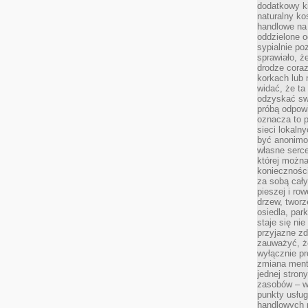
dodatkowy ki
naturalny ko
handlowe na 
oddzielone o
sypialnie po
sprawiało, ż
drodze coraz
korkach lub 
widać, że ta
odzyskać sw
próbą odpowi
oznacza to p
sieci lokaln
być anonimo
własne serce
której możn
koniecznośc
za sobą cały
pieszej i ro
drzew, tworz
osiedla, park
staje się nie
przyjazne zd
zauważyć, że
wyłącznie pr
zmiana ment
jednej stron
zasobów – wy
punkty usłu
handlowych n