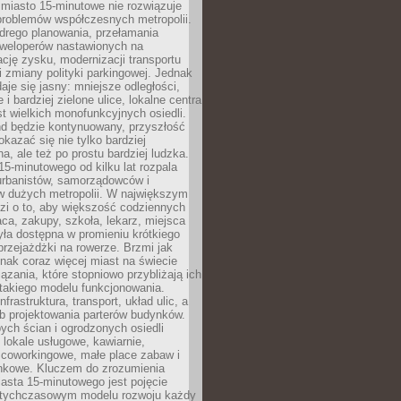
miasto 15-minutowe nie rozwiązuje
problemów współczesnych metropolii.
ego planowania, przełamania
eweloperów nastawionych na
ję zysku, modernizacji transportu
i zmiany polityki parkingowej. Jednak
aje się jasny: mniejsze odległości,
i bardziej zielone ulice, lokalne centra
t wielkich monofunkcyjnych osiedli.
end będzie kontynuowany, przyszłość
kazać się nie tylko bardziej
, ale też po prostu bardziej ludzka.
15-minutowego od kilku lat rozpala
urbanistów, samorządowców i
 dużych metropolii. W największym
zi o to, aby większość codziennych
aca, zakupy, szkoła, lekarz, miejsca
była dostępna w promieniu krótkiego
przejażdżki na rowerze. Brzmi jak
dnak coraz więcej miast na świecie
ązania, które stopniowo przybliżają ich
 takiego modelu funkcjonowania.
nfrastruktura, transport, układ ulic, a
b projektowania parterów budynków.
ych ścian i ogrodzonych osiedli
ę lokale usługowe, kawiarnie,
 coworkingowe, małe place zabaw i
onkowe. Kluczem do zrozumienia
asta 15-minutowego jest pojęcie
tychczasowym modelu rozwoju każdy