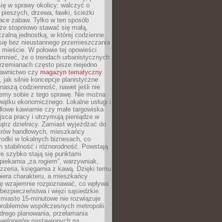
ię w sprawy okolicy: walczyć o
a pieszych, drzewa, ławki, ścieżki
lace zabaw. Tylko w ten sposób
że stopniowo stawać się małą,
zalną jednostką, w której codzienne
się bez nieustannego przemieszczania
 mieście. W połowie tej opowieści
mnieć, że o trendach urbanistycznych
przemianach często pisze niejedno
dawnictwo czy
magazyn tematyczny
, jak silnie koncepcje planistyczne
naszą codzienność, nawet jeśli nie
emy sobie z tego sprawę. Nie można
wątku ekonomicznego. Lokalne usługi i
dlowe kawiarnie czy małe targowiska
jsca pracy i utrzymują pieniądze w
trz dzielnicy. Zamiast wyjeżdżać do
ntrów handlowych, mieszkańcy
rodki w lokalnych biznesach, co
 stabilność i różnorodność. Powstają
re szybko stają się punktami
 piekarnia „za rogiem”, warzywniak,
zzeria, księgarnia z kawą. Dzięki temu
biera charakteru, a mieszkańcy
ię wzajemnie rozpoznawać, co wpływa
bezpieczeństwa i więzi sąsiedzkie.
miasto 15-minutowe nie rozwiązuje
problemów współczesnych metropolii.
ego planowania, przełamania
eweloperów nastawionych na