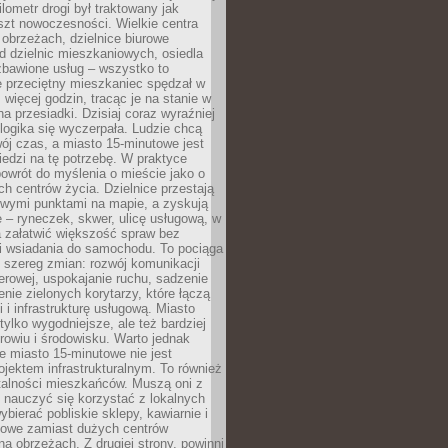
lometr drogi był traktowany jak
szt nowoczesności. Wielkie centra
obrzeżach, dzielnice biurowe
d dzielnic mieszkaniowych, osiedla
zbawione usług – wszystko to
e przeciętny mieszkaniec spędzał w
 więcej godzin, tracąc je na stanie w
na przesiadki. Dzisiaj coraz wyraźniej
 logika się wyczerpała. Ludzie chcą
ój czas, a miasto 15-minutowe jest
edzi na tę potrzebę. W praktyce
owrót do myślenia o mieście jako o
ych centrów życia. Dzielnice przestają
wymi punktami na mapie, a zyskują
 – ryneczek, skwer, ulicę usługową, w
a załatwić większość spraw bez
i wsiadania do samochodu. To pociąga
 szereg zmian: rozwój komunikacji
werowej, uspokajanie ruchu, sadzenie
enie zielonych korytarzy, które łączą
i i infrastrukturę usługową. Miasto
 tylko wygodniejsze, ale też bardziej
rowiu i środowisku. Warto jednak
 miasto 15-minutowe nie jest
ojektem infrastrukturalnym. To również
alności mieszkańców. Muszą oni z
y nauczyć się korzystać z lokalnych
bierać pobliskie sklepy, kawiarnie i
gowe zamiast dużych centrów
a obrzeżach. Z drugiej strony, powinni