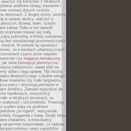
y nauczyć się korzystać z lokalnych
bierać pobliskie sklepy, kawiarnie i
gowe zamiast dużych centrów
a obrzeżach. Z drugiej strony, powinni
ię w sprawy okolicy: walczyć o
a pieszych, drzewa, ławki, ścieżki
lace zabaw. Tylko w ten sposób
że stopniowo stawać się małą,
zalną jednostką, w której codzienne
się bez nieustannego przemieszczania
 mieście. W połowie tej opowieści
mnieć, że o trendach urbanistycznych
przemianach często pisze niejedno
dawnictwo czy
magazyn tematyczny
, jak silnie koncepcje planistyczne
naszą codzienność, nawet jeśli nie
emy sobie z tego sprawę. Nie można
wątku ekonomicznego. Lokalne usługi i
dlowe kawiarnie czy małe targowiska
jsca pracy i utrzymują pieniądze w
trz dzielnicy. Zamiast wyjeżdżać do
ntrów handlowych, mieszkańcy
rodki w lokalnych biznesach, co
 stabilność i różnorodność. Powstają
re szybko stają się punktami
 piekarnia „za rogiem”, warzywniak,
zzeria, księgarnia z kawą. Dzięki temu
biera charakteru, a mieszkańcy
ię wzajemnie rozpoznawać, co wpływa
bezpieczeństwa i więzi sąsiedzkie.