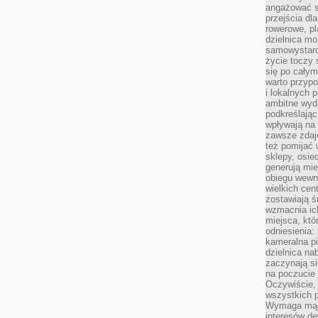
angażować s
przejścia dl
rowerowe, p
dzielnica mo
samowystarc
życie toczy 
się po całym
warto przypo
i lokalnych 
ambitne wy
podkreślając
wpływają na 
zawsze zdaj
też pomijać 
sklepy, osie
generują mie
obiegu wewną
wielkich ce
zostawiają ś
wzmacnia ich
miejsca, któ
odniesienia:
kameralna pi
dzielnica na
zaczynają s
na poczucie 
Oczywiście, 
wszystkich 
Wymaga mądr
interesów d