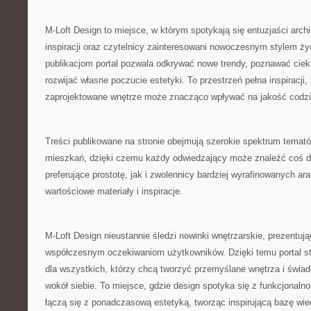
M-Loft Design to miejsce, w którym spotykają się entuzjaści arch
inspiracji oraz czytelnicy zainteresowani nowoczesnym stylem ży
publikacjom portal pozwala odkrywać nowe trendy, poznawać ciek
rozwijać własne poczucie estetyki. To przestrzeń pełna inspiracji,
zaprojektowane wnętrze może znacząco wpływać na jakość codzi
Treści publikowane na stronie obejmują szerokie spektrum temat
mieszkań, dzięki czemu każdy odwiedzający może znaleźć coś dl
preferujące prostotę, jak i zwolennicy bardziej wyrafinowanych ara
wartościowe materiały i inspiracje.
M-Loft Design nieustannie śledzi nowinki wnętrzarskie, prezentuj
współczesnym oczekiwaniom użytkowników. Dzięki temu portal st
dla wszystkich, którzy chcą tworzyć przemyślane wnętrza i świa
wokół siebie. To miejsce, gdzie design spotyka się z funkcjonal
łączą się z ponadczasową estetyką, tworząc inspirującą bazę wi