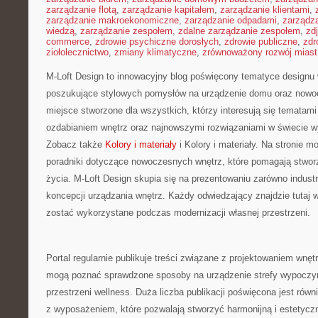
zarządzanie flotą
,
zarządzanie kapitałem
,
zarządzanie klientami
,
zarządzanie makroekonomiczne
,
zarządzanie odpadami
,
zarządz
wiedzą
,
zarządzanie zespołem
,
zdalne zarządzanie zespołem
,
zd
commerce
,
zdrowie psychiczne dorosłych
,
zdrowie publiczne
,
zdr
ziołolecznictwo
,
zmiany klimatyczne
,
zrównoważony rozwój miast
M-Loft Design to innowacyjny blog poświęcony tematyce designu w
poszukujące stylowych pomysłów na urządzenie domu oraz nowo
miejsce stworzone dla wszystkich, którzy interesują się tematami
ozdabianiem wnętrz oraz najnowszymi rozwiązaniami w świecie wy
Zobacz także
Kolory i materiały
i Kolory i materiały. Na stronie 
poradniki dotyczące nowoczesnych wnętrz, które pomagają stwor
życia. M-Loft Design skupia się na prezentowaniu zarówno industr
koncepcji urządzania wnętrz. Każdy odwiedzający znajdzie tutaj
zostać wykorzystane podczas modernizacji własnej przestrzeni.
Portal regularnie publikuje treści związane z projektowaniem wnętr
mogą poznać sprawdzone sposoby na urządzenie strefy wypoczynk
przestrzeni wellness. Duża liczba publikacji poświęcona jest ró
z wyposażeniem, które pozwalają stworzyć harmonijną i estetyczn