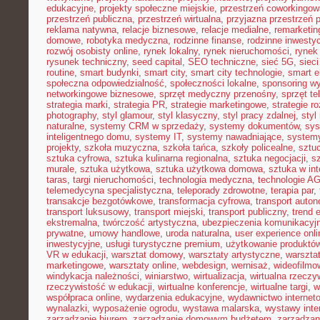
edukacyjne
,
projekty społeczne miejskie
,
przestrzeń coworkingow
przestrzeń publiczna
,
przestrzeń wirtualna
,
przyjazna przestrzeń 
reklama natywna
,
relacje biznesowe
,
relacje medialne
,
remarketin
domowe
,
robotyka medyczna
,
rodzinne finanse
,
rodzinne inwestyc
rozwój osobisty online
,
rynek lokalny
,
rynek nieruchomości
,
rynek
rysunek techniczny
,
seed capital
,
SEO techniczne
,
sieć 5G
,
siec
routine
,
smart budynki
,
smart city
,
smart city technologie
,
smart e
społeczna odpowiedzialność
,
społeczności lokalne
,
sponsoring w
networkingowe biznesowe
,
sprzęt medyczny przenośny
,
sprzęt te
strategia marki
,
strategia PR
,
strategie marketingowe
,
strategie r
photography
,
styl glamour
,
styl klasyczny
,
styl pracy zdalnej
,
styl
naturalne
,
systemy CRM w sprzedaży
,
systemy dokumentów
,
sys
inteligentnego domu
,
systemy IT
,
systemy nawadniające
,
systemy
projekty
,
szkoła muzyczna
,
szkoła tańca
,
szkoły policealne
,
sztuc
sztuka cyfrowa
,
sztuka kulinarna regionalna
,
sztuka negocjacji
,
sz
murale
,
sztuka użytkowa
,
sztuka użytkowa domowa
,
sztuka w int
taras
,
targi nieruchomości
,
technologia medyczna
,
technologie A
telemedycyna specjalistyczna
,
teleporady zdrowotne
,
terapia par
,
transakcje bezgotówkowe
,
transformacja cyfrowa
,
transport auto
transport luksusowy
,
transport miejski
,
transport publiczny
,
trend 
ekstremalna
,
twórczość artystyczna
,
ubezpieczenia komunikacyj
prywatne
,
umowy handlowe
,
uroda naturalna
,
user experience onli
inwestycyjne
,
usługi turystyczne premium
,
użytkowanie produktó
VR w edukacji
,
warsztat domowy
,
warsztaty artystyczne
,
warsztat
marketingowe
,
warsztaty online
,
webdesign
,
wernisaż
,
wideofilmo
windykacja należności
,
winiarstwo
,
wirtualizacja
,
wirtualna rzeczy
rzeczywistość w edukacji
,
wirtualne konferencje
,
wirtualne targi
,
w
współpraca online
,
wydarzenia edukacyjne
,
wydawnictwo internet
wynalazki
,
wyposażenie ogrodu
,
wystawa malarska
,
wystawy inte
zarządzanie biurem
,
zarządzanie domowym budżetem
,
zarządzan