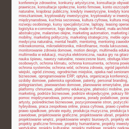
konferencje zdrowotne
,
konkursy artystyczne
,
konsultacje obywat
prawnicze
,
konsultacje społeczne
,
konto firmowe
,
konto oszczęd
naturalne
,
krajobraz publiczny
,
kredyty inwestycyjne
,
kredyty kon
mieszkaniowe
,
kryptowaluty inwestycyjne
,
kryptowaluty w inwest
międzynarodowa
,
kuchnia sezonowa
,
kultura cyfrowa
,
kultura mie
rozwoju osobistego
,
kursy specjalistyczne
,
laptopy
,
leasing opera
logistyka e-commerce
,
logo design
,
made in Poland
,
mała archite
abstrakcyjne
,
malarstwo olejne
,
marketing automation
,
marketing 
mobilny
,
marketing polityczny
,
marketing strategiczny
,
meble ogr
medycyna naturalna
,
mental health
,
mentoring
,
mentoring zawodo
mikroekonomia
,
mikroelektronika
,
mikrofinanse
,
moda luksusowa
monitorowanie zdrowia domowe
,
motion design
,
multimedia eduka
multimedia w edukacji
,
muzyka elektroniczna
,
nauka gry na gitar
nauka śpiewu
,
nawozy naturalne
,
nowoczesne biuro
,
obsługa klien
osobowych
,
ochrona klimatu
,
ochrona konsumenta
,
ochrona powie
ochrona systemów
,
ochrona wód
,
ochrona zdrowia
,
ogród japoński
wiejski
,
ogród zimowy
,
ogrodnictwo miejskie
,
opieka nad senioram
biznesowe
,
oprogramowanie ERP
,
optyka
,
organizacja konferencji
ozdoby domowe
,
paleniska ogrodowe
,
patenty
,
personal branding
pielęgniarstwo
,
piwowarstwo domowe
,
planowanie emerytalne
,
pla
platformy chmurowe
,
platformy edukacyjne
,
płatności mobilne
,
po
marketing
,
podróże biznesowe
,
podróże ekspedycyjne
,
pokazy fi
pomoc międzynarodowa
,
pomoc prawna
,
porady podatkowe
,
pora
artysty
,
pośrednictwo biznesowe
,
pozycjonowanie stron
,
pożyczki
hybrydowa
,
praca zespołowa online
,
prasa cyfrowa
,
prawo cywiln
prawo spadkowe
,
private equity
,
produkcja muzyczna
,
produkcja t
zawodowe
,
projektowanie graficzne
,
projektowanie ubrań
,
projekto
projektowanie wnętrz
,
projektowanie wnętrz biurowych
,
projekty e
projekty graficzne firmowe
,
projekty humanitarne
,
projekty inwest
wertykalne
,
projekty kulturalne
,
projekty meblowe
,
projekty parko