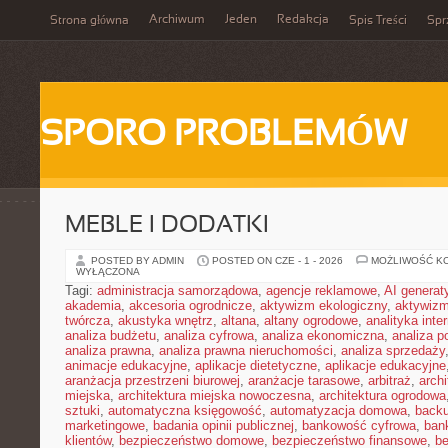
Archiwum
Jeden
Redakcja
Strona główna
Spis Treści
Spr
SPORO PROBLEMÓW
MEBLE I DODATKI
POSTED BY ADMIN
POSTED ON CZE - 1 - 2026
MOŻLIWOŚĆ K
WYŁĄCZONA
Tagi:
administracja samorządowa
,
agencje reklamowe
,
AI genera
akademia
,
akcesoria ogrodnicze
,
aktywizm ekologiczny
,
aktywizm
twórcza
,
akustyka wnętrz
,
altana
,
altany ogrodowe
,
analityka inte
analiza budżetu
,
analiza cyfrowa
,
analiza ekonomiczna
,
analiza p
analiza prawna
,
analiza prawna nieruchomości
,
analiza sprzedaży
animacje edukacyjne
,
aplikacje dietetyczne
,
aplikacje edukacyjne
aranżacja przestrzeni biurowej
,
aranżacje tarasowe
,
arbitraż
,
archi
miejska
,
architektura miejska nowoczesna
,
architektura ogrodowa
sztuki
,
automatyczna księgowość
,
automatyzacja domowa
,
back
marketingowe
,
badania opinii publicznej
,
bankowość cyfrowa
,
ban
klientów
,
bezpieczeństwo domowe
,
bezpieczeństwo finansowe
,
be