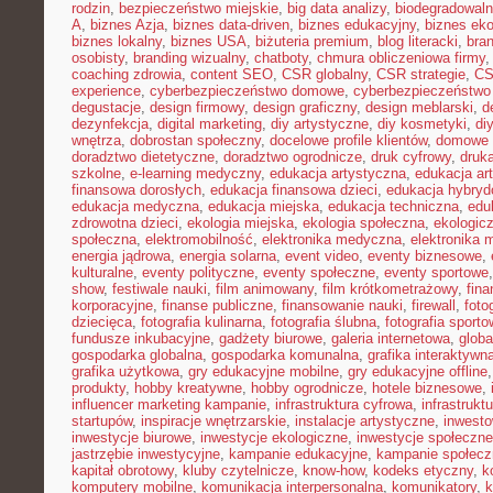
rodzin
,
bezpieczeństwo miejskie
,
big data analizy
,
biodegradowaln
A
,
biznes Azja
,
biznes data-driven
,
biznes edukacyjny
,
biznes eko
biznes lokalny
,
biznes USA
,
biżuteria premium
,
blog literacki
,
bra
osobisty
,
branding wizualny
,
chatboty
,
chmura obliczeniowa firmy
coaching zdrowia
,
content SEO
,
CSR globalny
,
CSR strategie
,
CS
experience
,
cyberbezpieczeństwo domowe
,
cyberbezpieczeństwo
degustacje
,
design firmowy
,
design graficzny
,
design meblarski
,
d
dezynfekcja
,
digital marketing
,
diy artystyczne
,
diy kosmetyki
,
di
wnętrza
,
dobrostan społeczny
,
docelowe profile klientów
,
domowe 
doradztwo dietetyczne
,
doradztwo ogrodnicze
,
druk cyfrowy
,
druka
szkolne
,
e-learning medyczny
,
edukacja artystyczna
,
edukacja ar
finansowa dorosłych
,
edukacja finansowa dzieci
,
edukacja hybry
edukacja medyczna
,
edukacja miejska
,
edukacja techniczna
,
edu
zdrowotna dzieci
,
ekologia miejska
,
ekologia społeczna
,
ekologic
społeczna
,
elektromobilność
,
elektronika medyczna
,
elektronika 
energia jądrowa
,
energia solarna
,
event video
,
eventy biznesowe
,
kulturalne
,
eventy polityczne
,
eventy społeczne
,
eventy sportowe
show
,
festiwale nauki
,
film animowany
,
film krótkometrażowy
,
fin
korporacyjne
,
finanse publiczne
,
finansowanie nauki
,
firewall
,
foto
dziecięca
,
fotografia kulinarna
,
fotografia ślubna
,
fotografia sport
fundusze inkubacyjne
,
gadżety biurowe
,
galeria internetowa
,
globa
gospodarka globalna
,
gospodarka komunalna
,
grafika interaktywn
grafika użytkowa
,
gry edukacyjne mobilne
,
gry edukacyjne offline
produkty
,
hobby kreatywne
,
hobby ogrodnicze
,
hotele biznesowe
,
influencer marketing kampanie
,
infrastruktura cyfrowa
,
infrastrukt
startupów
,
inspiracje wnętrzarskie
,
instalacje artystyczne
,
inwesto
inwestycje biurowe
,
inwestycje ekologiczne
,
inwestycje społeczne
jastrzębie inwestycyjne
,
kampanie edukacyjne
,
kampanie społecz
kapitał obrotowy
,
kluby czytelnicze
,
know-how
,
kodeks etyczny
,
k
komputery mobilne
,
komunikacja interpersonalna
,
komunikatory
,
k