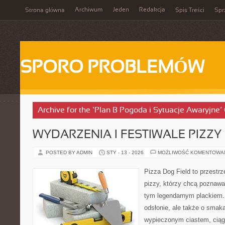
Archiwum
Jeden
Redakcja
Strona główna
Spis Treści
Spr
SPORO PROBLEMÓW
Archive for the ‘Plan B Pogoda i Sytuacje Awaryjne’
WYDARZENIA I FESTIWALE PIZZY
POSTED BY ADMIN
STY - 13 - 2026
MOŻLIWOŚĆ KOMENTOWA
Pizza Dog Field to przestr
pizzy, którzy chcą poznawa
tym legendarnym plackiem. 
odsłonie, ale także o smaka
wypieczonym ciastem, ciąg