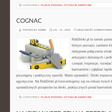
CATEGORIES:
PLAN B POGODA I SYTUACJE AWARYJNE
COGNAC
POSTED BY ADMIN
LIS - 13 - 2025
MOŻLIWOŚĆ KOMENTOWAN
RobDrinki.pl to serwis poś
którym poznasz zarówno kla
nietypowe połączenia smakó
entuzjaści domowych i pro
czerpać inspiracje, rozwija
barmańskie i zgłębiać tajnik
przystępny i praktyczny sposób. Warto sprawdzić: Drinki imprezow
egzotyczne. Na RobDrinki.pl koncentrujemy się na miksie trzech
sprawdzonych przepisów na drinki, praktycznych porad barmańsk
CATEGORIES:
PLAN B POGODA I SYTUACJE AWARYJNE