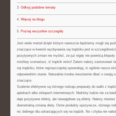
3.
Odkryj podobne tematy
4.
Więcej na blogu
5.
Poznaj wszystkie szczegóły
Jest wiele metod dzięki którym nareszcie będziemy mogli się pozb
znaczące w kwestii wyzbywania się trądziku jest w szczególności
pozytywnych zmian nie myśleć, że już nigdy nie powrócą kłopoty 
możliwy scenariusz, iż trądzik wróci! Zatem należy zastosować 
się trądziku, które najzwyczajniej spowodują, iż ogólnie nasza sk
odpowiednim stanie. Naturalnie trzeba nieustannie dbać o swoją ce
znaczące.
Szalenie efektywne są różnego rodzaju preparaty do walki z trąd
aptekach albo sklepach internetowych. Niektóry ludzie nie za bar
daje pozytywne efekty, ale niewątpliwie są efekty. Należy równi
diametralną zmianę diety. Ostre produkty spożywcze, różnego ro
nic dobrego dla uskarżających się na trądzik. No i chyba nie nale