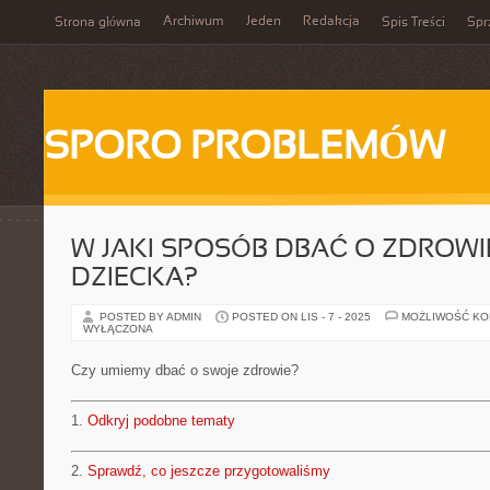
Archiwum
Jeden
Redakcja
Strona główna
Spis Treści
Spr
SPORO PROBLEMÓW
W JAKI SPOSÓB DBAĆ O ZDROW
DZIECKA?
POSTED BY ADMIN
POSTED ON LIS - 7 - 2025
MOŻLIWOŚĆ K
WYŁĄCZONA
Czy umiemy dbać o swoje zdrowie?
1.
Odkryj podobne tematy
2.
Sprawdź, co jeszcze przygotowaliśmy