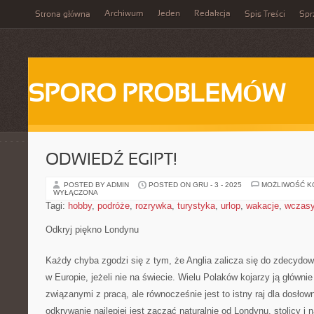
Archiwum
Jeden
Redakcja
Strona główna
Spis Treści
Spr
SPORO PROBLEMÓW
ODWIEDŹ EGIPT!
POSTED BY ADMIN
POSTED ON GRU - 3 - 2025
MOŻLIWOŚĆ 
WYŁĄCZONA
Tagi:
hobby
,
podróże
,
rozrywka
,
turystyka
,
urlop
,
wakacje
,
wczas
Odkryj piękno Londynu
Każdy chyba zgodzi się z tym, że Anglia zalicza się do zdecydow
w Europie, jeżeli nie na świecie. Wielu Polaków kojarzy ją główn
związanymi z pracą, ale równocześnie jest to istny raj dla dosłow
odkrywanie najlepiej jest zacząć naturalnie od Londynu, stolicy i 