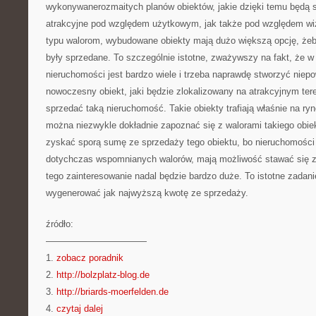
wykonywanerozmaitych planów obiektów, jakie dzięki temu będą s
atrakcyjne pod względem użytkowym, jak także pod względem wi
typu walorom, wybudowane obiekty mają dużo większą opcję, że
były sprzedane. To szczególnie istotne, zważywszy na fakt, że 
nieruchomości jest bardzo wiele i trzeba naprawdę stworzyć niepow
nowoczesny obiekt, jaki będzie zlokalizowany na atrakcyjnym ter
sprzedać taką nieruchomość. Takie obiekty trafiają właśnie na ry
można niezwykle dokładnie zapoznać się z walorami takiego obiek
zyskać sporą sumę ze sprzedaży tego obiektu, bo nieruchomości
dotychczas wspomnianych walorów, mają możliwość stawać się 
tego zainteresowanie nadal będzie bardzo duże. To istotne zadan
wygenerować jak najwyższą kwotę ze sprzedaży.
źródło:
———————————
1.
zobacz poradnik
2.
http://bolzplatz-blog.de
3.
http://briards-moerfelden.de
4.
czytaj dalej