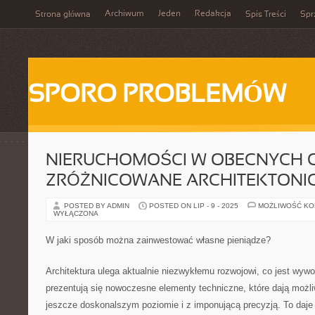
Archiwum
Jeden
Redakcja
Strona główna
Spis Treści
Spr
SPORO PROBLEMÓW
NIERUCHOMOŚCI W OBECNYCH C
ZRÓŻNICOWANE ARCHITEKTONIC
POSTED BY ADMIN
POSTED ON LIP - 9 - 2025
MOŻLIWOŚĆ K
WYŁĄCZONA
W jaki sposób można zainwestować własne pieniądze?
Architektura ulega aktualnie niezwykłemu rozwojowi, co jest wywo
prezentują się nowoczesne elementy techniczne, które dają możli
jeszcze doskonalszym poziomie i z imponującą precyzją. To daje