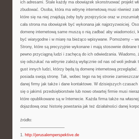
ich adresami. Stale każdy ma obowiązek skonstruować projekt wła
zbudować. Osoba, która ma witrynę internetową musi również zatr
które się na niej znajdują żeby były przejrzyście oraz w zrozumia
cała strona ma obowiązek być wykonana jak najprzyzwoiciej. Oso
domenę internetową same muszą o nią zadbać aby wiadomości,
być wiarygodne i w miarę na bieżąco wpisywane. Pomożemy – ww
Strony, które są precyzyjnie wykonane i mają stosownie dobrane tło
pewno przyciągną ludzi i zachęcą do ich odwiedzania. Wiadomo, 
się odszukać na witrynie zależą wyłącznie od nas od woli jednak 
gust innych ludzi, którzy będą tą domenę internetową przeglądać
posiada swoją stronę. Tak, wobec tego na tej stronie zamieszcza
danej firmy jak także i dane kontaktowe. W dzisiejszych czasach
się o jakimś przedsiębiorstwie lub nowo otwartej firmie musi niera
które opublikowane są w Internecie. Każda firma także na własne
dojazdową oraz historię powstania jak też działalności danej korpo
źródło:
———————————
1.
http://jerusalemperspektive.de