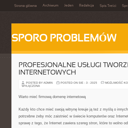
Archiwum
Jeden
Redakcja
Strona główna
Spis Treści
Spr
SPORO PROBLEMÓW
PROFESJONALNE USŁUGI TWORZ
INTERNETOWYCH
POSTED BY ADMIN
POSTED ON SIE - 3 - 2025
MOŻLIWOŚĆ K
WYŁĄCZONA
Warto mieć firmową domenę internetową
Każdy kto chce mieć swoją witrynę kreuje ją też z myślą o innyc
potrzebne żeby móc zaistnieć w świecie komputerów oraz Interne
sprawę z tego, że Internet zawiera szereg stron, które to wolno