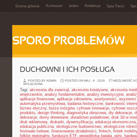
Archiwum
Jeden
Redakcja
Strona główna
Spis Treści
Spr
SPORO PROBLEMÓW
DUCHOWNI I ICH POSŁUGA
POSTED BY ADMIN
POSTED ON MAJ - 6 - 2026
MOŻLIWOŚĆ K
WYŁĄCZONA
Tagi:
akcesoria dla zwierząt
,
akcesoria kreatywne
,
akcesoria med
wnętrzarskie
,
analizy fundamentalne
,
analizy inwestycyjne
,
analiz
aplikacje finansowe
,
aplikacje zdrowotne
,
asertywność
,
asystenci
automatyka przemysłowa
,
badania historyczne
,
bankowość intern
biznes etyczny
,
burza mózgów
,
cyfrowe innowacje
,
cyfrowe oszc
produktu
,
design thinking
,
diagnostyka obrazowa
,
diy dekoracje
,
d
dekoracje
,
domy drewniane
,
doradztwo podatkowe
,
druk 3d w me
druk reklamowy
,
drukarki
,
dywersyfikacja
,
edukacja ekonomiczna
edukacja publiczna
,
ekologiczne budownictwo
,
ekologiczne rolnic
festiwale ludowe
,
finansowanie działalności
,
fintech
,
fintek mobiln
folklor regionalny
,
fundusze ETF
,
geopolityka świata
,
góry
,
hardwa