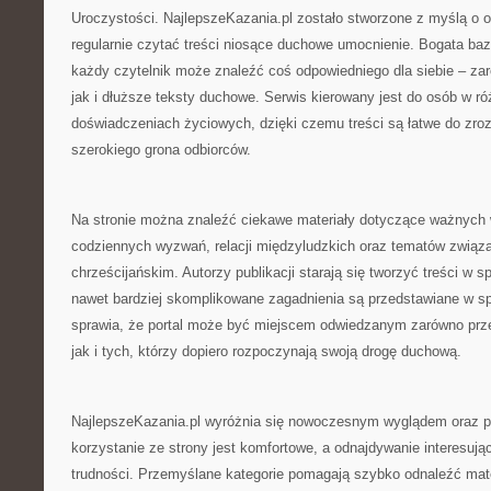
Uroczystości. NajlepszeKazania.pl zostało stworzone z myślą o 
regularnie czytać treści niosące duchowe umocnienie. Bogata baz
każdy czytelnik może znaleźć coś odpowiedniego dla siebie – zar
jak i dłuższe teksty duchowe. Serwis kierowany jest do osób w r
doświadczeniach życiowych, dzięki czemu treści są łatwe do zroz
szerokiego grona odbiorców.
Na stronie można znaleźć ciekawe materiały dotyczące ważnych w
codziennych wyzwań, relacji międzyludzkich oraz tematów związ
chrześcijańskim. Autorzy publikacji starają się tworzyć treści w 
nawet bardziej skomplikowane zagadnienia są przedstawiane w sp
sprawia, że portal może być miejscem odwiedzanym zarówno prz
jak i tych, którzy dopiero rozpoczynają swoją drogę duchową.
NajlepszeKazania.pl wyróżnia się nowoczesnym wyglądem oraz pr
korzystanie ze strony jest komfortowe, a odnajdywanie interesując
trudności. Przemyślane kategorie pomagają szybko odnaleźć mat