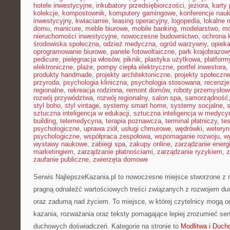
hotele inwestycyjne
,
inkubatory przedsiębiorczości
,
jeziora
,
karty 
kolekcje
,
kompostownik
,
komputery gamingowe
,
konferencje nau
inwestycyjny
,
kwiaciarnie
,
leasing operacyjny
,
logopedia
,
lokalne 
domu
,
manicure
,
meble biurowe
,
mobile banking
,
modelarstwo
,
mo
nieruchomości inwestycyjne
,
nowoczesne budownictwo
,
ochrona
środowiska społeczna
,
odzież medyczna
,
ogród warzywny
,
opiek
oprogramowanie biurowe
,
panele fotowoltaiczne
,
park krajobrazow
pedicure
,
pielęgnacja włosów
,
piknik
,
plastyka użytkowa
,
platfor
elektroniczne
,
plaże
,
pompy ciepła elektryczne
,
portfel inwestora
,
produkty handmade
,
projekty architektoniczne
,
projekty społeczn
przyroda
,
psychologia kliniczna
,
psychologia stosowana
,
recenzje
regionalne
,
rekreacja rodzinna
,
remont domów
,
roboty przemysłow
rozwój przywództwa
,
rozwój regionalny
,
salon spa
,
samorządność
styl boho
,
styl vintage
,
systemy smart home
,
systemy socjalne
,
sztuczna inteligencja w edukacji
,
sztuczna inteligencja w medycy
building
,
telemedycyna
,
terapia poznawcza
,
terminal płatniczy
,
te
psychologiczne
,
uprawa ziół
,
usługi chmurowe
,
wędrówki
,
weteryn
psychologiczne
,
współpraca zespołowa
,
wspomaganie rozwoju
,
w
wystawy naukowe
,
zabiegi spa
,
zakupy online
,
zarządzanie energ
marketingiem
,
zarządzanie płatnościami
,
zarządzanie ryzykiem
,
z
zaufanie publiczne
,
zwierzęta domowe
Serwis NajlepszeKazania.pl to nowoczesne miejsce stworzone z 
pragną odnaleźć wartościowych treści związanych z rozwojem d
oraz zadumą nad życiem. To miejsce, w której czytelnicy mogą o
kazania, rozważania oraz teksty pomagające lepiej zrozumieć se
duchowych doświadczeń. Kategorie na stronie to
Modlitwa i Duc