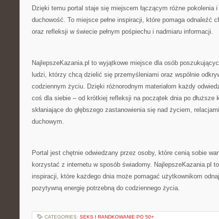
Dzięki temu portal staje się miejscem łączącym różne pokolenia i
duchowość. To miejsce pełne inspiracji, które pomaga odnaleźć c
oraz refleksji w świecie pełnym pośpiechu i nadmiaru informacji.
NajlepszeKazania.pl to wyjątkowe miejsce dla osób poszukujących
ludzi, którzy chcą dzielić się przemyśleniami oraz wspólnie odk
codziennym życiu. Dzięki różnorodnym materiałom każdy odwiedz
coś dla siebie – od krótkiej refleksji na początek dnia po dłuższe
skłaniające do głębszego zastanowienia się nad życiem, relacja
duchowym.
Portal jest chętnie odwiedzany przez osoby, które cenią sobie war
korzystać z internetu w sposób świadomy. NajlepszeKazania.pl t
inspiracji, które każdego dnia może pomagać użytkownikom odna
pozytywną energię potrzebną do codziennego życia.
CATEGORIES:
SEKS I RANDKOWANIE PO 50+