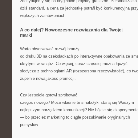
zdecydujemy się na oryginalne projekty graficzne. Personalizacja 
dziś standard, a cena za jednostkę potrafi być konkurencyjna prz
większych zamówieniach.
A co dalej? Nowoczesne rozwiązania dla Twojej
marki
Warto obserwować rozwój branży —
od druku 3D na czekoladkach po interaktywne opakowania ze sma
ukrytymi wewnątrz. Co więcej, coraz częściej można łączyć
słodycze z technologiami AR (rozszerzona rzeczywistość), co tw
zupełnie nową jakość promocji.
Czy jesteście gotowi spróbować
czegoś nowego? Może właśnie te smakołyki staną się Waszym
najlepszym narzędziem komunikacji? Nie bójcie się eksperyment
— bo przecież marketing to ciągłe poszukiwanie oryginalnych
pomysłów.