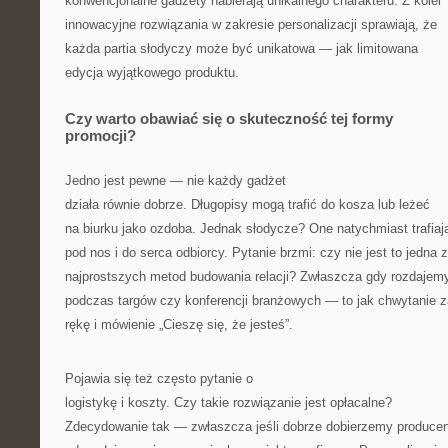
konwencjonalne gadżety nabierają unikalnego charakteru. Z kolei
innowacyjne rozwiązania w zakresie personalizacji sprawiają, że
każda partia słodyczy może być unikatowa — jak limitowana
edycja wyjątkowego produktu.
Czy warto obawiać się o skuteczność tej formy
promocji?
Jedno jest pewne — nie każdy gadżet
działa równie dobrze. Długopisy mogą trafić do kosza lub leżeć
na biurku jako ozdoba. Jednak słodycze? One natychmiast trafiaj
pod nos i do serca odbiorcy. Pytanie brzmi: czy nie jest to jedna z
najprostszych metod budowania relacji? Zwłaszcza gdy rozdajemy
podczas targów czy konferencji branżowych — to jak chwytanie z
rękę i mówienie „Cieszę się, że jesteś”.
Pojawia się też często pytanie o
logistykę i koszty. Czy takie rozwiązanie jest opłacalne?
Zdecydowanie tak — zwłaszcza jeśli dobrze dobierzemy producen