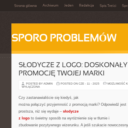
Archiwum
Jeden
Redakcja
Strona główna
Spis Treści
Spr
SPORO PROBLEMÓW
SŁODYCZE Z LOGO: DOSKONAŁY
PROMOCJĘ TWOJEJ MARKI
POSTED BY ADMIN
POSTED ON CZE - 11 - 2025
MOŻLIWOŚĆ 
WYŁĄCZONA
Czy zastanawialiście się kiedyś, jak
można połączyć przyjemność z promocją marki? Odpowiedź jest
prostsza, niż się wydaje –
słodycze
z logo
to świetny sposób na wyróżnienie się w tłumie i
zbudowanie pozytywnego wizerunku. A jeśli szukacie nowoczesn