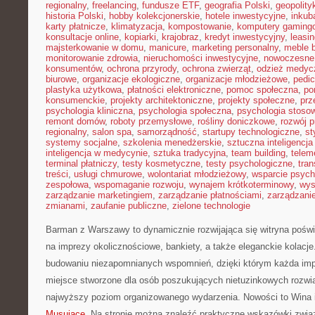
regionalny
,
freelancing
,
fundusze ETF
,
geografia Polski
,
geopolity
historia Polski
,
hobby kolekcjonerskie
,
hotele inwestycyjne
,
inkub
karty płatnicze
,
klimatyzacja
,
kompostowanie
,
komputery gaming
konsultacje online
,
kopiarki
,
krajobraz
,
kredyt inwestycyjny
,
leasi
majsterkowanie w domu
,
manicure
,
marketing personalny
,
meble 
monitorowanie zdrowia
,
nieruchomości inwestycyjne
,
nowoczesne
konsumentów
,
ochrona przyrody
,
ochrona zwierząt
,
odzież medyc
biurowe
,
organizacje ekologiczne
,
organizacje młodzieżowe
,
pedic
plastyka użytkowa
,
płatności elektroniczne
,
pomoc społeczna
,
po
konsumenckie
,
projekty architektoniczne
,
projekty społeczne
,
prz
psychologia kliniczna
,
psychologia społeczna
,
psychologia stoso
remont domów
,
roboty przemysłowe
,
rośliny doniczkowe
,
rozwój 
regionalny
,
salon spa
,
samorządność
,
startupy technologiczne
,
st
systemy socjalne
,
szkolenia menedżerskie
,
sztuczna inteligencja
inteligencja w medycynie
,
sztuka tradycyjna
,
team building
,
telem
terminal płatniczy
,
testy kosmetyczne
,
testy psychologiczne
,
tran
treści
,
usługi chmurowe
,
wolontariat młodzieżowy
,
wsparcie psych
zespołowa
,
wspomaganie rozwoju
,
wynajem krótkoterminowy
,
wys
zarządzanie marketingiem
,
zarządzanie płatnościami
,
zarządzani
zmianami
,
zaufanie publiczne
,
zielone technologie
Barman z Warszawy to dynamicznie rozwijająca się witryna pośw
na imprezy okolicznościowe, bankiety, a także eleganckie kolacje
budowaniu niezapomnianych wspomnień, dzięki którym każda impr
miejsce stworzone dla osób poszukujących nietuzinkowych rozwi
najwyższy poziom organizowanego wydarzenia. Nowości to Wina 
Musujące
. Na stronie można znaleźć praktyczne wskazówki zwią