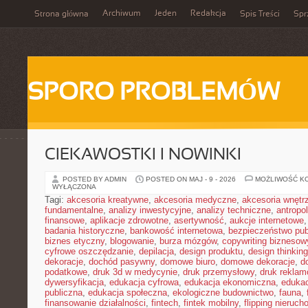
Archiwum
Jeden
Redakcja
Strona główna
Spis Treści
Spr
SPORO PROBLEMÓW
CIEKAWOSTKI I NOWINKI
POSTED BY ADMIN
POSTED ON MAJ - 9 - 2026
MOŻLIWOŚĆ K
WYŁĄCZONA
Tagi:
akcesoria kreatywne
,
akcesoria medyczne
,
akcesoria wnętr
fundamentalne
,
analizy inwestycyjne
,
analizy techniczne
,
antropo
finansowe
,
aplikacje zdrowotne
,
asertywność
,
aukcje internetowe
badania historyczne
,
bankowość internetowa
,
bezpieczeństwo pub
biznes etyczny
,
blogowanie
,
burza mózgów
,
copywriting biznesow
cyfrowe oszczędzanie
,
depilacja
,
design produktu
,
design thinking
dekoracje
,
dochód pasywny
,
domowe biuro
,
domowe dekoracje
,
d
podatkowe
,
druk 3d w medycynie
,
druk przemysłowy
,
druk rekla
dywersyfikacja
,
edukacja cyfrowa
,
edukacja ekonomiczna
,
edukac
publiczna
,
edukacja społeczna
,
ekologiczne budownictwo
,
fauna
,
finansowanie działalności
,
fintech
,
fintek mobilny
,
flipping nieruc