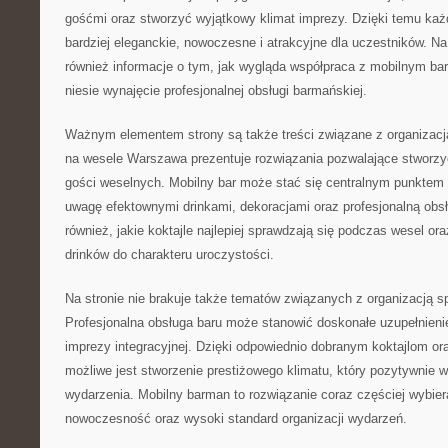
gośćmi oraz stworzyć wyjątkowy klimat imprezy. Dzięki temu ka
bardziej eleganckie, nowoczesne i atrakcyjne dla uczestników. N
również informacje o tym, jak wygląda współpraca z mobilnym bar
niesie wynajęcie profesjonalnej obsługi barmańskiej.
Ważnym elementem strony są także treści związane z organizacj
na wesele Warszawa prezentuje rozwiązania pozwalające stworzyć
gości weselnych. Mobilny bar może stać się centralnym punktem p
uwagę efektownymi drinkami, dekoracjami oraz profesjonalną obs
również, jakie koktajle najlepiej sprawdzają się podczas wesel o
drinków do charakteru uroczystości.
Na stronie nie brakuje także tematów związanych z organizacją 
Profesjonalna obsługa baru może stanowić doskonałe uzupełnienie 
imprezy integracyjnej. Dzięki odpowiednio dobranym koktajlom or
możliwe jest stworzenie prestiżowego klimatu, który pozytywnie w
wydarzenia. Mobilny barman to rozwiązanie coraz częściej wybier
nowoczesność oraz wysoki standard organizacji wydarzeń.