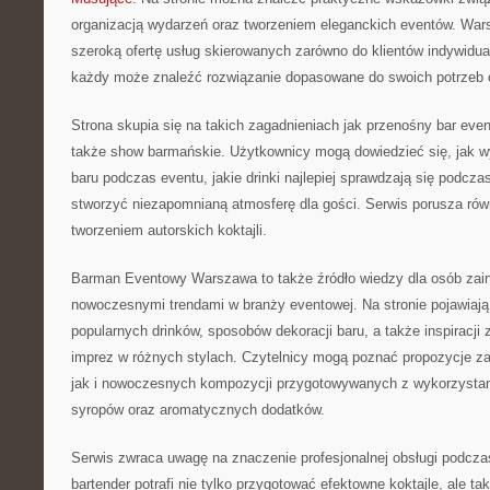
organizacją wydarzeń oraz tworzeniem eleganckich eventów. War
szeroką ofertę usług skierowanych zarówno do klientów indywidual
każdy może znaleźć rozwiązanie dopasowane do swoich potrzeb o
Strona skupia się na takich zagadnieniach jak przenośny bar eve
także show barmańskie. Użytkownicy mogą dowiedzieć się, jak w
baru podczas eventu, jakie drinki najlepiej sprawdzają się podcza
stworzyć niezapomnianą atmosferę dla gości. Serwis porusza ró
tworzeniem autorskich koktajli.
Barman Eventowy Warszawa to także źródło wiedzy dla osób zai
nowoczesnymi trendami w branży eventowej. Na stronie pojawiają
popularnych drinków, sposobów dekoracji baru, a także inspiracji
imprez w różnych stylach. Czytelnicy mogą poznać propozycje za
jak i nowoczesnych kompozycji przygotowywanych z wykorzysta
syropów oraz aromatycznych dodatków.
Serwis zwraca uwagę na znaczenie profesjonalnej obsługi podcza
bartender potrafi nie tylko przygotować efektowne koktajle, ale t