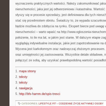
wyznaczeniu praktycznych wartości. Należy zakomunikować jaka 
nieruchomości, jaka jest jej odtworzeniowa i katastralna. Wartość 
słyszy się w procesie sprzedaży, jest definiowana dla tych nieruc
stać się przedmiotem obrotu. Świadczy to, że wypada szacunko
będzie możliwa do zdobycia na rynku. Ekspert bierze pod uwagę w
nieruchomości – warto wpaść na http://www.ogloszenia-nieruchomos
położenie, to ile ma lat, w jakim jest stanie. W dalszym etapie zag
wyglądają indywidualne instalacje, jakie jest zapotrzebowanie na 
Wycena jest karkołomnym oraz nadzwyczaj złożonym procesem.
oraz umiejętności jej zastosowania. Wszystkie detale składowe,
połączyć ze sobą, aby uzyskać prawdopodobną wartość posiadłoś
1.
mapa strony
2.
teksty
3.
teksty
4.
nawigacja
5.
http://bfs-hamm.de/spis-tresci
CATEGORIES:
LIFESTYLE FIT – CODZIENNE ŻYCIE AKTYWNEJ OSOBY