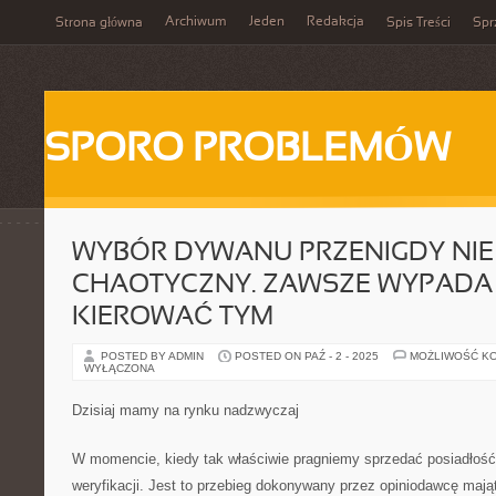
Archiwum
Jeden
Redakcja
Strona główna
Spis Treści
Spr
SPORO PROBLEMÓW
WYBÓR DYWANU PRZENIGDY NIE
CHAOTYCZNY. ZAWSZE WYPADA 
KIEROWAĆ TYM
POSTED BY ADMIN
POSTED ON PAŹ - 2 - 2025
MOŻLIWOŚĆ K
WYŁĄCZONA
Dzisiaj mamy na rynku nadzwyczaj
W momencie, kiedy tak właściwie pragniemy sprzedać posiadłość
weryfikacji. Jest to przebieg dokonywany przez opiniodawcę maj