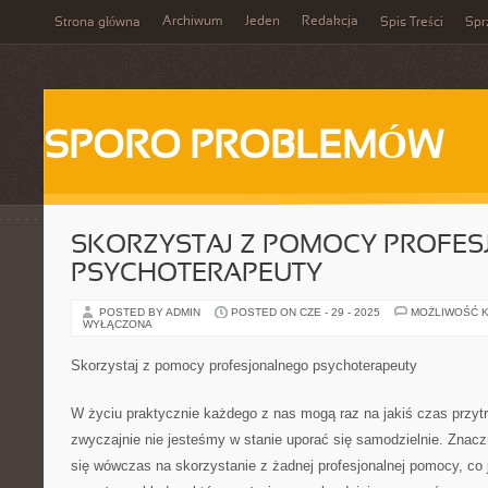
Archiwum
Jeden
Redakcja
Strona główna
Spis Treści
Spr
SPORO PROBLEMÓW
SKORZYSTAJ Z POMOCY PROFE
PSYCHOTERAPEUTY
POSTED BY ADMIN
POSTED ON CZE - 29 - 2025
MOŻLIWOŚĆ 
WYŁĄCZONA
Skorzystaj z pomocy profesjonalnego psychoterapeuty
W życiu praktycznie każdego z nas mogą raz na jakiś czas przytra
zwyczajnie nie jesteśmy w stanie uporać się samodzielnie. Znacz
się wówczas na skorzystanie z żadnej profesjonalnej pomocy, co 