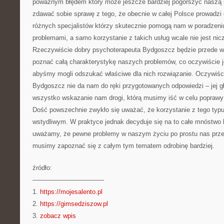
poważnym błędem który może jeszcze bardziej pogorszyć naszą 
zdawać sobie sprawę z tego, że obecnie w całej Polsce prowadzi
różnych specjalistów którzy skutecznie pomogą nam w poradzeniu
problemami, a samo korzystanie z takich usług wcale nie jest ni
Rzeczywiście dobry psychoterapeuta Bydgoszcz będzie przede ws
poznać całą charakterystykę naszych problemów, co oczywiście j
abyśmy mogli odszukać właściwe dla nich rozwiązanie. Oczywiści
Bydgoszcz nie da nam do ręki przygotowanych odpowiedzi – jej 
wszystko wskazanie nam drogi, którą musimy iść w celu poprawy c
Dość powszechnie zwykło się uważać, że korzystanie z tego typu
wstydliwym. W praktyce jednak decyduje się na to całe mnóstwo lu
uważamy, że pewne problemy w naszym życiu po prostu nas przer
musimy zapoznać się z całym tym tematem odrobinę bardziej.
źródło:
———————————
1.
https://mojesalento.pl
2.
https://gimsedziszow.pl
3.
zobacz wpis