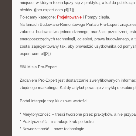
miejsce, w którym teoria łączy się z praktyką, a każda publikac
błędów. ([pro-expert.com.pl][1])
Polecamy kategorie:
Projektowanie
i Pompy ciepła.
Na łamach Budowlano-Remontowego Portalu Pro-Expert znajdzies
zakresu: budownictwa jednorodzinnego, aranżacji przestrzeni, este
energooszczędnych technologii, ociepleń, prawa budowlanego, a ta
został zaprojektowany tak, aby prowadzić użytkownika od pomysłu d
expert.com.pl][2])
### Misja Pro-Expert
Zadaniem Pro-Expert jest dostarczanie zweryfikowanych informacj
zbędnego marketingu. Każdy artykuł powstaje z myślą o osobie pl
Portal integruje trzy kluczowe wartości:
* Merytoryczność – treści tworzone przez praktyków, a nie przyp
* Praktyczność – instrukcje krok po kroku.
* Nowoczesność – nowe technologie.