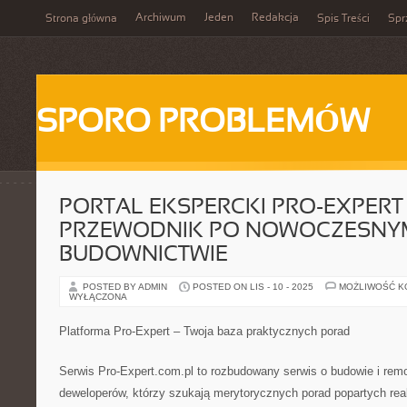
Archiwum
Jeden
Redakcja
Strona główna
Spis Treści
Spr
SPORO PROBLEMÓW
PORTAL EKSPERCKI PRO-EXPERT 
PRZEWODNIK PO NOWOCZESNY
BUDOWNICTWIE
POSTED BY ADMIN
POSTED ON LIS - 10 - 2025
MOŻLIWOŚĆ 
WYŁĄCZONA
Platforma Pro-Expert – Twoja baza praktycznych porad
Serwis Pro-Expert.com.pl to rozbudowany serwis o budowie i rem
deweloperów, którzy szukają merytorycznych porad popartych real