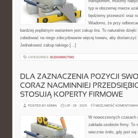
transportem, musimy naby
typ w obszernej mierze uzal
będziemy przewozić oraz na
Wiadomo, że przy odbiorcac
bardziej popłatnym wariantem jest zakup tira. To naturalnie dzięk
załadować na niego zdecydowanie więcej towaru, aby dostarczyć 
Jednakowoż zakup takiego […]
CATEGORIES:
BUDOWNICTWO
DLA ZAZNACZENIA POZYCJI SWOJ
CORAZ NAGMINNIEJ PRZEDSIĘB
STOSUJĄ KOPERTY FIRMOWE
POSTED BY ADMIN
LIP - 26 - 2025
MOŻLIWOŚĆ KOMENTOWAN
W nowoczesnych czasach n
zakłada osobiste firmy. To 
wiecznie śniło, gdy jest si