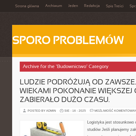
Archiwum
Jeden
Redakcja
Strona główna
Spis Treści
Spr
SPORO PROBLEMÓW
Archive for the ‘Budownictwo’ Category
LUDZIE PODRÓŻUJĄ OD ZAWSZE.
WIEKAMI POKONANIE WIĘKSZEJ
ZABIERAŁO DUŻO CZASU.
POSTED BY ADMIN
SIE - 16 - 2025
MOŻLIWOŚĆ KOMENTOWA
Logistyka jest stosunkowo 
studiów Jeśli planujemy zał