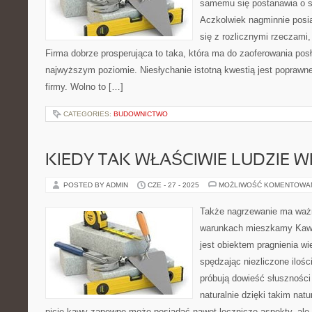
samemu się postanawia o s
Aczkolwiek nagminnie posia
się z rozlicznymi rzeczami,
Firma dobrze prosperująca to taka, która ma do zaoferowania posł
najwyższym poziomie. Niesłychanie istotną kwestią jest poprawn
firmy. Wolno to […]
CATEGORIES:
BUDOWNICTWO
KIEDY TAK WŁAŚCIWIE LUDZIE W
POSTED BY ADMIN
CZE - 27 - 2025
MOŻLIWOŚĆ KOMENTOWA
Także nagrzewanie ma ważn
warunkach mieszkamy Kawa,
jest obiektem pragnienia wi
spędzając niezliczone ilośc
próbują dowieść słuszności
naturalnie dzięki takim nat
picie kawy zapewne może posiadać nawet lecznicze aspekty, ale