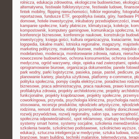
rolnicza
,
edukacja zdrowotna
,
ekologiczne budownictwo
,
ekologic
alternatywna
,
festiwale folklorystyczne
,
festiwale ludowe
,
finansow
fintek mobilny
,
flipping nieruchomości
,
folklor regionalny
,
fotograf
reportażowa
,
fundusze ETF
,
geopolityka świata
,
góry
,
hardware P
domowe
,
hotele inwestycyjne
,
inkubatory przedsiębiorczości
,
inwe
kampanie społeczne
,
karty płatnicze
,
klimatyzacja
,
kolekcje
,
kom
kompostownik
,
komputery gamingowe
,
komunikacja społeczna
,
k
konferencje biznesowe
,
konferencje naukowe
,
konstrukcje budow
inwestycyjny
,
księga gości
,
kultura organizacyjna
,
kwiaciarnie
,
le
logopedia
,
lokalne marki
,
lotniska regionalne
,
magazyny
,
majster
marketing polityczny
,
materiały biurowe
,
meble biurowe
,
miejskie 
modelarstwo
,
moderacja
,
monitorowanie zdrowia
,
natura
,
nierucho
nowoczesne budownictwo
,
ochrona konsumentów
,
ochrona środo
medyczna
,
ogród warzywny
,
oleje
,
opieka nad zwierzętami
,
opiek
oprogramowanie biurowe
,
organizacja dokumentów
,
panele fotowo
park wodny
,
parki logistyczne
,
pasieka
,
pasje
,
pastel
,
pedicure
,
p
planowanie kariery
,
plastyka użytkowa
,
platformy e-commerce
,
pł
polityka społeczna
,
pompy ciepła elektryczne
,
poradnictwo rodzin
biznesowe
,
praca administracyjna
,
praca naukowa
,
prawo konsum
profilaktyka zdrowia
,
projekty architektoniczne
,
projekty architekt
funkcjonalne
,
projekty krajobrazowe
,
projekty społeczne
,
przemys
coworkingowa
,
przyroda
,
psychologia kliniczna
,
psychologia nast
stosowana
,
recenzje produktów
,
rękodzieło artystyczne
,
rękodzieł
rodzinna
,
remont domów
,
roboty przemysłowe
,
rośliny doniczkowe
rozwój przywództwa
,
rozwój regionalny
,
salon spa
,
samorządność
społeczna odpowiedzialność
,
spot reklamowy
,
startupy technolog
systemy smart home
,
systemy socjalne
,
szkolenia menedżerskie
szkolenia twarde
,
szkolnictwo podstawowe
,
szkolnictwo wyższe
,
edukacji
,
sztuczna inteligencja w medycynie
,
sztuka ludowa
,
sztu
branżowe
,
team building
,
techniki malarskie
,
telemedycyna
,
terap