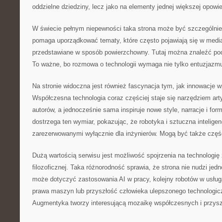
oddzielne dziedziny, lecz jako na elementy jednej większej opowie
W świecie pełnym niepewności taka strona może być szczególni
pomaga uporządkować tematy, które często pojawiają się w media
przedstawiane w sposób powierzchowny. Tutaj można znaleźć pode
To ważne, bo rozmowa o technologii wymaga nie tylko entuzjazmu
Na stronie widoczna jest również fascynacja tym, jak innowacje w
Współczesna technologia coraz częściej staje się narzędziem arty
autorów, a jednocześnie sama inspiruje nowe style, narracje i fo
dostrzega ten wymiar, pokazując, że robotyka i sztuczna intelig
zarezerwowanymi wyłącznie dla inżynierów. Mogą być także częś
Dużą wartością serwisu jest możliwość spojrzenia na technologię
filozoficznej. Taka różnorodność sprawia, że strona nie nudzi jed
może dotyczyć zastosowania AI w pracy, kolejny robotów w usług
prawa maszyn lub przyszłość człowieka ulepszonego technologicz
Augmentyka tworzy interesującą mozaikę współczesnych i przysz