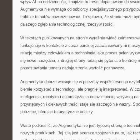
wpływ AI na codzienność, znajdzie tu treści dopasowane do swoi
Augmentyka nie wymaga od odbiorcy specjalistycznego przygotow
traktuje tematów powierzchownie. To sprawia, że strona może b
dalszego zgłębiania technologicznej rzeczywistości.
W tekstach publikowanych na stronie wyraźnie widać zainteresowa
funkcjonuje w kontakcie z coraz bardziej zaawansowanymi masz
relację między człowiekiem a technologią jako proces pełen wyzwa
się nowe narzędzia, z drugiej strony rodzą się pytania o kontrolę 
przedstawiania tematu nadaje stronie wartość poznawczą.
Augmentyka dobrze wpisuje się w potrzeby współczesnego czytelni
biernie korzystać z technologii, ale pragnie ją interpretować. W 
inteligencja, robotyka i automatyzacja coraz mocniej wpływają na
przystępnych i ciekawych treści staje się szczególnie ważny. Str
potrzebę, oferując futurystyczne analizy.
Warto podkreślić, że Augmentyka nie jest typową stroną o technol
nowych produktach. Jej siłą jest szersze spojrzenie na to, jak tec