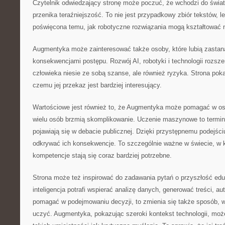
Czytelnik odwiedzający stronę może poczuć, że wchodzi do świat
przenika teraźniejszość. To nie jest przypadkowy zbiór tekstów, 
poświęcona temu, jak robotyczne rozwiązania mogą kształtować 
Augmentyka może zainteresować także osoby, które lubią zastan
konsekwencjami postępu. Rozwój AI, robotyki i technologii rozsz
człowieka niesie ze sobą szanse, ale również ryzyka. Strona poka
czemu jej przekaz jest bardziej interesujący.
Wartościowe jest również to, że Augmentyka może pomagać w osw
wielu osób brzmią skomplikowanie. Uczenie maszynowe to terminy
pojawiają się w debacie publicznej. Dzięki przystępnemu podejśc
odkrywać ich konsekwencje. To szczególnie ważne w świecie, w 
kompetencje stają się coraz bardziej potrzebne.
Strona może też inspirować do zadawania pytań o przyszłość eduk
inteligencja potrafi wspierać analizę danych, generować treści, 
pomagać w podejmowaniu decyzji, to zmienia się także sposób, w 
uczyć. Augmentyka, pokazując szeroki kontekst technologii, moż