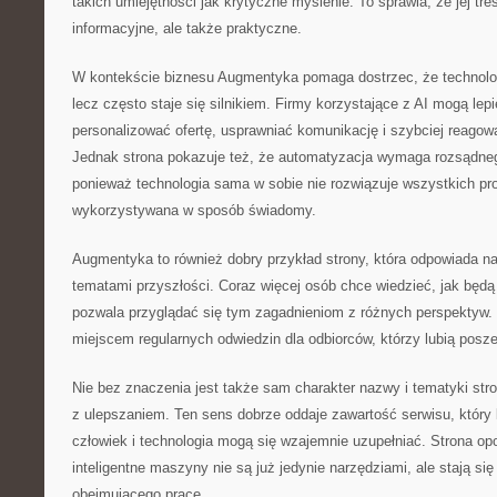
takich umiejętności jak krytyczne myślenie. To sprawia, że jej tre
informacyjne, ale także praktyczne.
W kontekście biznesu Augmentyka pomaga dostrzec, że technologi
lecz często staje się silnikiem. Firmy korzystające z AI mogą lep
personalizować ofertę, usprawniać komunikację i szybciej reagowa
Jednak strona pokazuje też, że automatyzacja wymaga rozsądnego
ponieważ technologia sama w sobie nie rozwiązuje wszystkich pr
wykorzystywana w sposób świadomy.
Augmentyka to również dobry przykład strony, która odpowiada n
tematami przyszłości. Coraz więcej osób chce wiedzieć, jak będą
pozwala przyglądać się tym zagadnieniom z różnych perspektyw.
miejscem regularnych odwiedzin dla odbiorców, którzy lubią posz
Nie bez znaczenia jest także sam charakter nazwy i tematyki str
z ulepszaniem. Ten sens dobrze oddaje zawartość serwisu, który 
człowiek i technologia mogą się wzajemnie uzupełniać. Strona op
inteligentne maszyny nie są już jedynie narzędziami, ale stają s
obejmującego pracę.