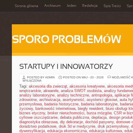
Archiwum
Jeden
Redakcja
Strona główna
Spis Treści
Spr
SPORO PROBLEMÓW
STARTUPY I INNOWATORZY
POSTED BY ADMIN
POSTED ON MAJ - 20 - 2026
MOŻLIWOŚĆ 
WYŁĄCZONA
Tagi:
akcesoria dla zwierząt
,
akcesoria kreatywne
,
akcesoria med
wnętrzarskie
,
akwarele
,
analiza SWOT osobista
,
analizy fundame
analizy laboratoryjne
,
analizy techniczne
,
antropologia
,
aplikacje 
zdrowotne
,
archiwizacja
,
asertywność
,
asystenci głosowi
,
auta h
przemysłowa
,
badania historyczne
,
badania laboratoryjne
,
badani
życiowy
,
bankowość internetowa
,
biegły rewident
,
biuro obsługi kl
biznes etyczny
,
broker nieruchomości
,
burza mózgów
,
CSR w biz
cyfrowe oszczędzanie
,
debata publiczna
,
depilacja
,
design produk
diagnostyka obrazowa
,
diy dekoracje
,
dochód pasywny
,
domowe d
doradztwo podatkowe
,
druk 3d w medycynie
,
druk przemysłowy
,
d
dywersyfikacja
,
edukacja ekonomiczna
,
edukacja kulturowa
,
eduk