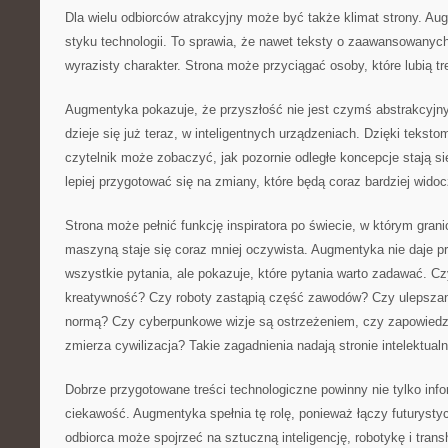
Dla wielu odbiorców atrakcyjny może być także klimat strony. Au
styku technologii. To sprawia, że nawet teksty o zaawansowanyc
wyrazisty charakter. Strona może przyciągać osoby, które lubią tr
Augmentyka pokazuje, że przyszłość nie jest czymś abstrakcyjn
dzieje się już teraz, w inteligentnych urządzeniach. Dzięki tekst
czytelnik może zobaczyć, jak pozornie odległe koncepcje stają s
lepiej przygotować się na zmiany, które będą coraz bardziej widoc
Strona może pełnić funkcję inspiratora po świecie, w którym gran
maszyną staje się coraz mniej oczywista. Augmentyka nie daje p
wszystkie pytania, ale pokazuje, które pytania warto zadawać. C
kreatywność? Czy roboty zastąpią część zawodów? Czy ulepszanie
normą? Czy cyberpunkowe wizje są ostrzeżeniem, czy zapowiedzi
zmierza cywilizacja? Takie zagadnienia nadają stronie intelektual
Dobrze przygotowane treści technologiczne powinny nie tylko inf
ciekawość. Augmentyka spełnia tę rolę, ponieważ łączy futurysty
odbiorca może spojrzeć na sztuczną inteligencję, robotykę i tran