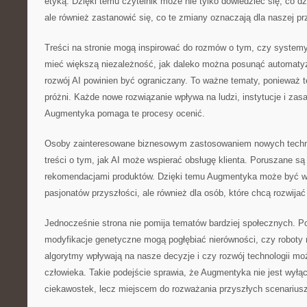
etyką. Dzięki temu czytelnik może nie tylko dowiedzieć się, co dzi
ale również zastanowić się, co te zmiany oznaczają dla naszej pr
Treści na stronie mogą inspirować do rozmów o tym, czy system
mieć większą niezależność, jak daleko można posunąć automatyz
rozwój AI powinien być ograniczany. To ważne tematy, ponieważ te
próżni. Każde nowe rozwiązanie wpływa na ludzi, instytucje i zas
Augmentyka pomaga te procesy ocenić.
Osoby zainteresowane biznesowym zastosowaniem nowych technol
treści o tym, jak AI może wspierać obsługę klienta. Poruszane s
rekomendacjami produktów. Dzięki temu Augmentyka może być war
pasjonatów przyszłości, ale również dla osób, które chcą rozwijać
Jednocześnie strona nie pomija tematów bardziej społecznych. Poj
modyfikacje genetyczne mogą pogłębiać nierówności, czy roboty
algorytmy wpływają na nasze decyzje i czy rozwój technologii moż
człowieka. Takie podejście sprawia, że Augmentyka nie jest wyłą
ciekawostek, lecz miejscem do rozważania przyszłych scenariusz