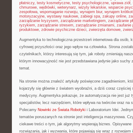
płatniczy
,
testy kosmetyczne
,
testy psychologiczne
,
uprawa ziół
,
chmurowe
,
wędrówki
,
weterynarz
,
wizyty lekarskie
,
wsparcie psyc
zespołowa
,
wspomaganie rozwoju
,
wynajem biur
,
wynajem krótko
motoryzacyjne
,
wystawy naukowe
,
zabiegi spa
,
zakupy online
,
za
zarządzanie kryzysem
,
zarządzanie marketingiem
,
zarządzanie p
ryzykiem
,
zarządzanie stresem
,
zarządzanie zmianami
,
zaufanie 
produktowe
,
zdrowie psychiczne dzieci
,
zwierzęta domowe
,
zwier
Augmentyka to technologiczna przestrzeń internetowa dla osób, k
cyfrowej przyszłości oraz jego wpływ na człowieka. Strona zosta
czytelnikach, którzy interesują się tym, jak roboty zmieniają nas
którym innowacyjność nie jest przedstawiana jedynie jako suchy z
temat.
Na stronie można znaleźć artykuły poświęcone zagadnieniom, kt
kojarzyły się głównie z światem wyobraźni, a dziś coraz częściej
medycyny. Augmentyka pokazuje, że automatyzacja nie jest już t
specjalistów, lecz narzędziem, które wpływa na twórców oraz na s
Polecamy
Nowinki ze Świata Robotyki
i Laboratorium Idei. Jedny
tematów poruszanych na stronie jest inteligencja maszynowa. Cz
ciekawe treści o tym, jak algorytmy wspierają biznes. Opisywan
rozwiązania, jak i wyzwania, które pojawiają się wraz z rozwojem