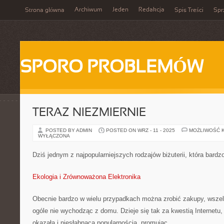
Archiwum
Jeden
Redakcja
Strona główna
Spis Treści
Spr
SPORO PROBLEMÓW
TERAZ NIEZMIERNIE
POSTED BY ADMIN
POSTED ON WRZ - 11 - 2025
MOŻLIWOŚĆ 
WYŁĄCZONA
Dziś jednym z najpopularniejszych rodzajów biżuterii, która bardz
Ekologia i Zrównoważona Elektronika
Obecnie bardzo w wielu przypadkach można zrobić zakupy, wszel
ogóle nie wychodząc z domu. Dzieje się tak za kwestią Internetu, j
okazałą i niesłabnącą popularnością, promując