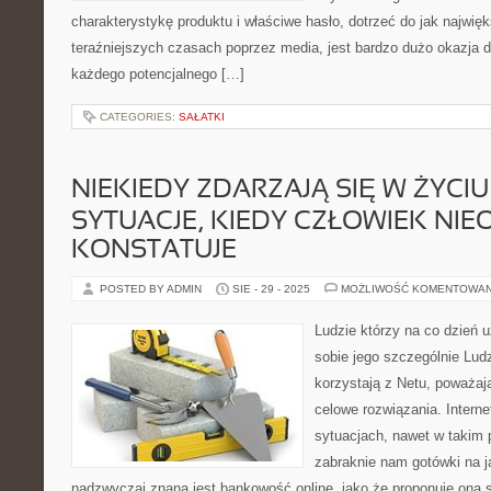
charakterystykę produktu i właściwe hasło, dotrzeć do jak najwi
teraźniejszych czasach poprzez media, jest bardzo dużo okazja 
każdego potencjalnego […]
CATEGORIES:
SAŁATKI
NIEKIEDY ZDARZAJĄ SIĘ W ŻYCIU
SYTUACJE, KIEDY CZŁOWIEK NIE
KONSTATUJE
POSTED BY ADMIN
SIE - 29 - 2025
MOŻLIWOŚĆ KOMENTOWA
Ludzie którzy na co dzień 
sobie jego szczególnie Ludz
korzystają z Netu, poważaj
celowe rozwiązania. Inter
sytuacjach, nawet w takim 
zabraknie nam gotówki na j
nadzwyczaj znana jest bankowość online, jako że proponuje on