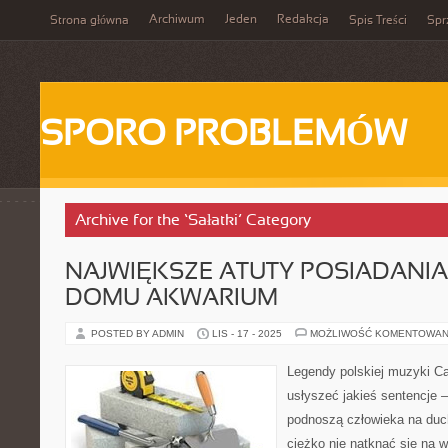
Archiwum
Jeden
Redakcja
Strona główna
Spis Treści
Spr
SPORO PROBLEMÓW
Archive for the ‘Sałatki’ Category
NAJWIĘKSZE ATUTY POSIADANI
DOMU AKWARIUM
POSTED BY ADMIN
LIS - 17 - 2025
MOŻLIWOŚĆ KOMENTOWAN
Legendy polskiej muzyki 
usłyszeć jakieś sentencje –
podnoszą człowieka na duch
ciężko nie natknąć się na w