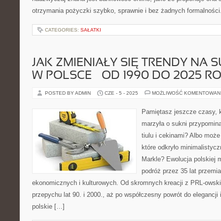
otrzymania pożyczki szybko, sprawnie i bez żadnych formalności
CATEGORIES:
SAŁATKI
JAK ZMIENIAŁY SIĘ TRENDY NA 
W POLSCE – OD 1990 DO 2025 R
POSTED BY ADMIN
CZE - 5 - 2025
MOŻLIWOŚĆ KOMENTOWAN
Pamiętasz jeszcze czasy, 
marzyła o sukni przypomina
tiulu i cekinami? Albo może
które odkryło minimalistyc
Markle? Ewolucja polskiej 
podróż przez 35 lat przemi
ekonomicznych i kulturowych. Od skromnych kreacji z PRL-owski
przepychu lat 90. i 2000., aż po współczesny powrót do elegancj
polskie […]