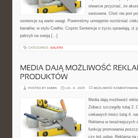
otwarcie przyznać, że akur
sensowne. Choć nie jest po
sentencje są warte uwagi. Powinniśmy umiejętnie rozróżniać cie
banałów, w stylu Coelho. Często Sentencje o życiu sprawiają, iż 
patrzyli na swoją […]
CATEGORIES:
SAŁATKI
MEDIA DAJĄ MOŻLIWOŚĆ REKLA
PRODUKTÓW
POSTED BY ADMIN
LIS - 9 - 2025
MOŻLIWOŚĆ KOMENTOWAN
Media dają możliwość rekla
Zobacz szczegóły tutaj 2. C
ciekawych treści tutaj 4. n
Reklama w teraźniejszych c
funkcję promowania poszczeg
czy też usług. Reklama na 