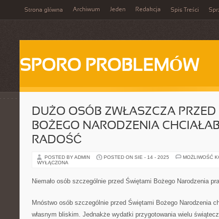
Archiwum
Jeden
Redakcja
Strona główna
Spis Treści
Spr
SPORO PROBLEMÓW
DUŻO OSÓB ZWŁASZCZA PRZED 
BOŻEGO NARODZENIA CHCIAŁAB
RADOŚĆ
POSTED BY ADMIN
POSTED ON SIE - 14 - 2025
MOŻLIWOŚĆ 
WYŁĄCZONA
Niemało osób szczególnie przed Świętami Bożego Narodzenia pra
Mnóstwo osób szczególnie przed Świętami Bożego Narodzenia c
własnym bliskim. Jednakże wydatki przygotowania wielu świątecz