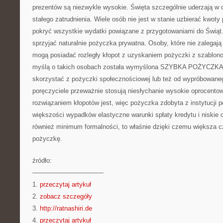
prezentów są niezwykle wysokie. Święta szczególnie uderzają w o
stałego zatrudnienia. Wiele osób nie jest w stanie uzbierać kwoty 
pokryć wszystkie wydatki powiązane z przygotowaniami do Świąt
sprzyjać naturalnie pożyczka prywatna. Osoby, które nie zalegają
mogą posiadać rozległy kłopot z uzyskaniem pożyczki z szablon
myślą o takich osobach została wymyślona SZYBKA POŻYCZKA
skorzystać z pożyczki społecznościowej lub też od wypróbowane
poręczyciele przeważnie stosują niesłychanie wysokie oprocento
rozwiązaniem kłopotów jest, więc pożyczka zdobyta z instytucji
większości wypadków elastyczne warunki spłaty kredytu i niskie
również minimum formalności, to właśnie dzięki czemu większa c
pożyczkę.
źródło:
———————————
1.
przeczytaj artykuł
2.
zobacz szczegóły
3.
http://ratnashiri.de
4.
przeczytaj artykuł