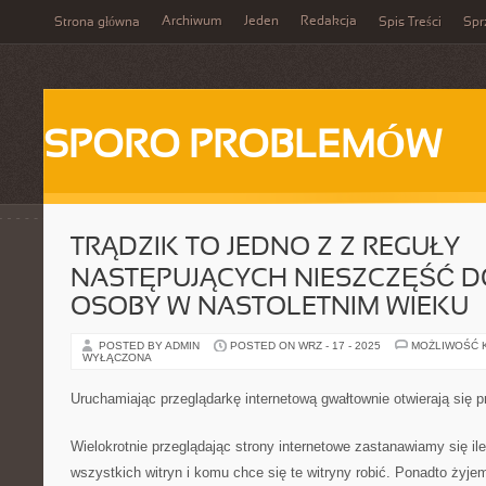
Archiwum
Jeden
Redakcja
Strona główna
Spis Treści
Spr
SPORO PROBLEMÓW
TRĄDZIK TO JEDNO Z Z REGUŁY
NASTĘPUJĄCYCH NIESZCZĘŚĆ 
OSOBY W NASTOLETNIM WIEKU
POSTED BY ADMIN
POSTED ON WRZ - 17 - 2025
MOŻLIWOŚĆ 
WYŁĄCZONA
Uruchamiając przeglądarkę internetową gwałtownie otwierają się p
Wielokrotnie przeglądając strony internetowe zastanawiamy się ile
wszystkich witryn i komu chce się te witryny robić. Ponadto żyj