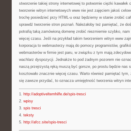
stworzenie takiej strony internetowej to potwornie ciężki kawałek 
tworzenie witryn internetowych www nie jest zajęciem jakoś celo
trochę posiedzieć przy HTML-u oraz będziemy w stanie zrobić c
sprawdź tworzenie stron poznań. Należałoby też pamiętać, że d
potrafią taką zamówioną domenę zrobić niezmiernie szybko, nam
więcej czasu. Jeśli na przykład takim tworzeniem witryn www zaj
korporacja to webmasterzy mają do pomocy programistów, grafik
webmasterów w firmie jest paru, w związku z tym mają zdecydow
wachlarz dyspozycji. Jednakże to pod żadnym pozorem nie oznac
naszą przejrzystą ręką muszą być gorsze, po prostu będzie nas st
kosztowało znacznie więcej czasu. Warto również pamiętać tym,
się zawsze przydać, to oznacza umiejętność tworzenia witryn int
1.
http://adoptivelternhilfe.de/spis-tresci
2.
wpisy
3.
spis tresci
4.
teksty
5.
http://afcc.site/spis-tresci