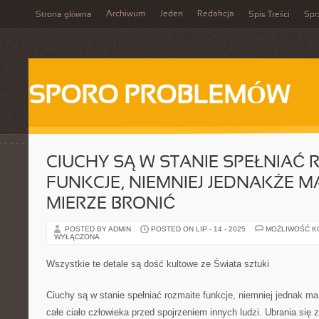
Archiwum
Jeden
Redakcja
Strona główna
Spis Treści
Spr
SPORO PROBLEMÓW
CIUCHY SĄ W STANIE SPEŁNIAĆ 
FUNKCJE, NIEMNIEJ JEDNAKŻE 
MIERZE BRONIĆ
POSTED BY ADMIN
POSTED ON LIP - 14 - 2025
MOŻLIWOŚĆ 
WYŁĄCZONA
Wszystkie te detale są dość kultowe ze Świata sztuki
Ciuchy są w stanie spełniać rozmaite funkcje, niemniej jednak ma
całe ciało człowieka przed spojrzeniem innych ludzi. Ubrania się z