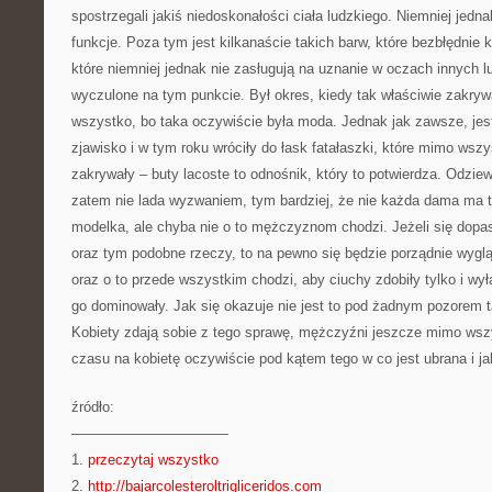
spostrzegali jakiś niedoskonałości ciała ludzkiego. Niemniej jedn
funkcje. Poza tym jest kilkanaście takich barw, które bezbłędnie k
które niemniej jednak nie zasługują na uznanie w oczach innych l
wyczulone na tym punkcie. Był okres, kiedy tak właściwie zakryw
wszystko, bo taka oczywiście była moda. Jednak jak zawsze, jest
zjawisko i w tym roku wróciły do łask fatałaszki, które mimo wszy
zakrywały – buty lacoste to odnośnik, który to potwierdza. Odziew
zatem nie lada wyzwaniem, tym bardziej, że nie każda dama ma ta
modelka, ale chyba nie o to mężczyznom chodzi. Jeżeli się dopa
oraz tym podobne rzeczy, to na pewno się będzie porządnie wyg
oraz o to przede wszystkim chodzi, aby ciuchy zdobiły tylko i wył
go dominowały. Jak się okazuje nie jest to pod żadnym pozorem ta
Kobiety zdają sobie z tego sprawę, mężczyźni jeszcze mimo wsz
czasu na kobietę oczywiście pod kątem tego w co jest ubrana i j
źródło:
———————————
1.
przeczytaj wszystko
2.
http://bajarcolesteroltrigliceridos.com