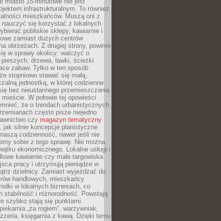
 miasto 15-minutowe nie jest
ojektem infrastrukturalnym. To również
alności mieszkańców. Muszą oni z
y nauczyć się korzystać z lokalnych
bierać pobliskie sklepy, kawiarnie i
gowe zamiast dużych centrów
a obrzeżach. Z drugiej strony, powinni
ię w sprawy okolicy: walczyć o
a pieszych, drzewa, ławki, ścieżki
lace zabaw. Tylko w ten sposób
że stopniowo stawać się małą,
zalną jednostką, w której codzienne
się bez nieustannego przemieszczania
 mieście. W połowie tej opowieści
mnieć, że o trendach urbanistycznych
przemianach często pisze niejedno
dawnictwo czy
magazyn tematyczny
, jak silnie koncepcje planistyczne
naszą codzienność, nawet jeśli nie
emy sobie z tego sprawę. Nie można
wątku ekonomicznego. Lokalne usługi i
dlowe kawiarnie czy małe targowiska
jsca pracy i utrzymują pieniądze w
trz dzielnicy. Zamiast wyjeżdżać do
ntrów handlowych, mieszkańcy
rodki w lokalnych biznesach, co
 stabilność i różnorodność. Powstają
re szybko stają się punktami
 piekarnia „za rogiem”, warzywniak,
zzeria, księgarnia z kawą. Dzięki temu