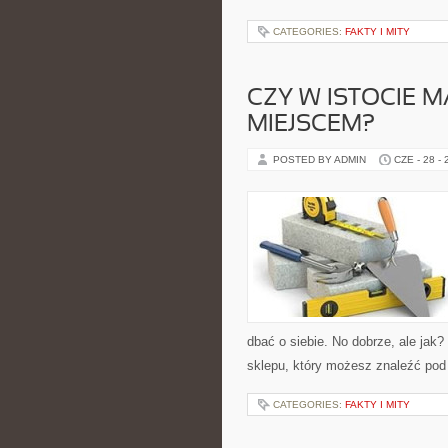
CATEGORIES:
FAKTY I MITY
CZY W ISTOCIE 
MIEJSCEM?
POSTED BY ADMIN
CZE - 28 -
dbać o siebie. No dobrze, ale jak
sklepu, który możesz znaleźć pod
CATEGORIES:
FAKTY I MITY