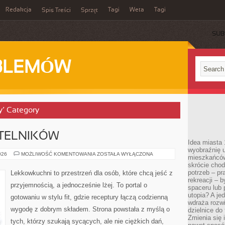
Redakcja
Tagi
Weta
Tagi
Spis Treści
Sprzęt
SUB
BLEMÓW
ty’ Category
YTELNIKÓW
Idea miasta 
wyobraźnię 
PYTANIA
026
MOŻLIWOŚĆ KOMENTOWANIA
ZOSTAŁA WYŁĄCZONA
mieszkańców
OD
skrócie chod
CZYTELNIKÓW
potrzeb – pr
Lekkowkuchni to przestrzeń dla osób, które chcą jeść z
rekreacji – 
przyjemnością, a jednocześnie lżej. To portal o
spaceru lub 
utopia? A je
gotowaniu w stylu fit, gdzie receptury łączą codzienną
wdraża rozwi
wygodę z dobrym składem. Strona powstała z myślą o
dzielnice do
Zmienia się i
tych, którzy szukają sycących, ale nie ciężkich dań,