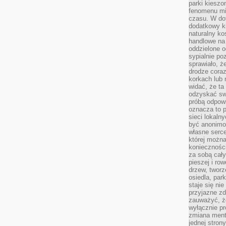
parki kiesz
fenomenu mi
czasu. W do
dodatkowy ki
naturalny ko
handlowe na 
oddzielone o
sypialnie po
sprawiało, ż
drodze coraz
korkach lub 
widać, że ta
odzyskać sw
próbą odpowi
oznacza to p
sieci lokaln
być anonimo
własne serce
której możn
koniecznośc
za sobą cały
pieszej i ro
drzew, tworz
osiedla, park
staje się nie
przyjazne zd
zauważyć, że
wyłącznie pr
zmiana ment
jednej stron