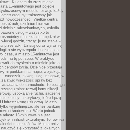
onkowe. Kluczem do zrozumienia
asta 15-minutowego jest pojęcie
tychczasowym modelu rozwoju każdy
lometr drogi był traktowany jak
szt nowoczesności. Wielkie centra
obrzeżach, dzielnice biurowe
d dzielnic mieszkaniowych, osiedla
zbawione usług – wszystko to
e przeciętny mieszkaniec spędzał w
 więcej godzin, tracąc je na stanie w
na przesiadki. Dzisiaj coraz wyraźniej
 logika się wyczerpała. Ludzie chcą
ój czas, a miasto 15-minutowe jest
edzi na tę potrzebę. W praktyce
owrót do myślenia o mieście jako o
ych centrów życia. Dzielnice przestają
wymi punktami na mapie, a zyskują
 – ryneczek, skwer, ulicę usługową, w
a załatwić większość spraw bez
i wsiadania do samochodu. To pociąga
 szereg zmian: rozwój komunikacji
werowej, uspokajanie ruchu, sadzenie
enie zielonych korytarzy, które łączą
i i infrastrukturę usługową. Miasto
 tylko wygodniejsze, ale też bardziej
rowiu i środowisku. Warto jednak
 miasto 15-minutowe nie jest
ojektem infrastrukturalnym. To również
alności mieszkańców. Muszą oni z
y nauczyć się korzystać z lokalnych