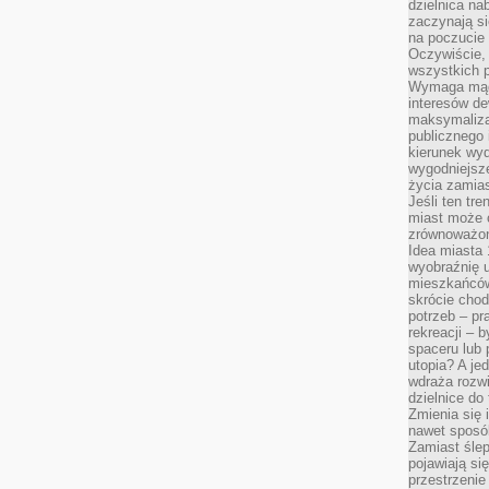
dzielnica na
zaczynają s
na poczucie 
Oczywiście, 
wszystkich 
Wymaga mądr
interesów d
maksymalizac
publicznego 
kierunek wyd
wygodniejsze 
życia zamias
Jeśli ten tr
miast może o
zrównoważona
Idea miasta 
wyobraźnię 
mieszkańców
skrócie chod
potrzeb – pr
rekreacji – 
spaceru lub 
utopia? A je
wdraża rozwi
dzielnice do
Zmienia się i
nawet sposó
Zamiast ślep
pojawiają si
przestrzenie