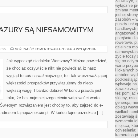
zauważyć, że
wyłącznie pr
zmiana ment
jednej stron
zasobów – wy
punkty usłu
handlowych n
MAZURY SĄ NIESAMOWITYM
angażować s
przejścia dl
rowerowe, p
dzielnica mo
CZY
 2025
MOŻLIWOŚĆ KOMENTOWANIA
ZOSTAŁA WYŁĄCZONA
samowystarc
W
ISTOCIE
życie toczy 
MAZURY
Jak wypocząć niedaleko Warszawy? Można powiedzieć,
się po całym
SĄ
warto przypo
NIESAMOWITYM
że chociaż oczywiście nikt nie powiedział, iż nasz
MIEJSCEM?
i lokalnych 
ambitne wy
wygląd to coś najważniejszego, to i tak w przeważającej
podkreślając
większości przypadków przywiązujemy do niego
wpływają na 
zawsze zdaj
większą wagę. I bardzo dobrze! W końcu prawda jest
też pomijać 
taka, że bez najmniejszego cienia wątpliwości warto
sklepy, osie
generują mie
? Świetnym rozwiązaniem jest choćby to, aby zajrzeć do e-
obiegu wewną
wielkich ce
 adresem fajnepaznokcie.pl! W końcu fajne paznokcie […]
zostawiają ś
wzmacnia ich
miejsca, któ
odniesienia:
kameralna pi