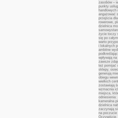
zasobów – wy
punkty usłu
handlowych n
angażować s
przejścia dl
rowerowe, p
dzielnica mo
samowystarc
życie toczy 
się po całym
warto przypo
i lokalnych 
ambitne wy
podkreślając
wpływają na 
zawsze zdaj
też pomijać 
sklepy, osie
generują mie
obiegu wewną
wielkich ce
zostawiają ś
wzmacnia ich
miejsca, któ
odniesienia:
kameralna pi
dzielnica na
zaczynają s
na poczucie 
Oczywiście, 