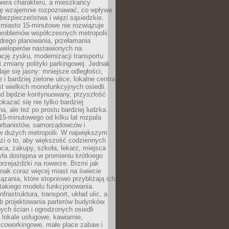
biera charakteru, a mieszkańcy
ię wzajemnie rozpoznawać, co wpływa
bezpieczeństwa i więzi sąsiedzkie.
miasto 15-minutowe nie rozwiązuje
problemów współczesnych metropolii.
ego planowania, przełamania
eweloperów nastawionych na
ję zysku, modernizacji transportu
i zmiany polityki parkingowej. Jednak
aje się jasny: mniejsze odległości,
i bardziej zielone ulice, lokalne centra
t wielkich monofunkcyjnych osiedli.
end będzie kontynuowany, przyszłość
kazać się nie tylko bardziej
, ale też po prostu bardziej ludzka.
15-minutowego od kilku lat rozpala
urbanistów, samorządowców i
 dużych metropolii. W największym
zi o to, aby większość codziennych
aca, zakupy, szkoła, lekarz, miejsca
była dostępna w promieniu krótkiego
przejażdżki na rowerze. Brzmi jak
dnak coraz więcej miast na świecie
ązania, które stopniowo przybliżają ich
 takiego modelu funkcjonowania.
nfrastruktura, transport, układ ulic, a
b projektowania parterów budynków.
ych ścian i ogrodzonych osiedli
ę lokale usługowe, kawiarnie,
 coworkingowe, małe place zabaw i