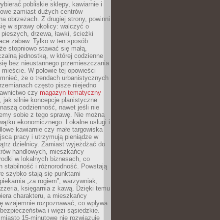
bierać pobliskie sklepy, kawiarnie i
gowe zamiast dużych centrów
a obrzeżach. Z drugiej strony, powinni
ię w sprawy okolicy: walczyć o
a pieszych, drzewa, ławki, ścieżki
lace zabaw. Tylko w ten sposób
że stopniowo stawać się małą,
zalną jednostką, w której codzienne
się bez nieustannego przemieszczania
 mieście. W połowie tej opowieści
mnieć, że o trendach urbanistycznych
przemianach często pisze niejedno
dawnictwo czy
magazyn tematyczny
, jak silnie koncepcje planistyczne
naszą codzienność, nawet jeśli nie
emy sobie z tego sprawę. Nie można
wątku ekonomicznego. Lokalne usługi i
dlowe kawiarnie czy małe targowiska
jsca pracy i utrzymują pieniądze w
trz dzielnicy. Zamiast wyjeżdżać do
ntrów handlowych, mieszkańcy
rodki w lokalnych biznesach, co
 stabilność i różnorodność. Powstają
re szybko stają się punktami
 piekarnia „za rogiem”, warzywniak,
zzeria, księgarnia z kawą. Dzięki temu
biera charakteru, a mieszkańcy
ię wzajemnie rozpoznawać, co wpływa
bezpieczeństwa i więzi sąsiedzkie.
miasto 15-minutowe nie rozwiązuje