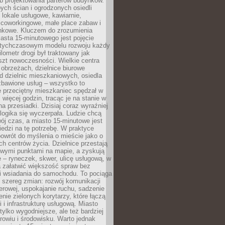
b projektowania parterów budynków.
ych ścian i ogrodzonych osiedli
ę lokale usługowe, kawiarnie,
 coworkingowe, małe place zabaw i
onkowe. Kluczem do zrozumienia
asta 15-minutowego jest pojęcie
tychczasowym modelu rozwoju każdy
lometr drogi był traktowany jak
szt nowoczesności. Wielkie centra
obrzeżach, dzielnice biurowe
d dzielnic mieszkaniowych, osiedla
zbawione usług – wszystko to
e przeciętny mieszkaniec spędzał w
 więcej godzin, tracąc je na stanie w
na przesiadki. Dzisiaj coraz wyraźniej
 logika się wyczerpała. Ludzie chcą
ój czas, a miasto 15-minutowe jest
edzi na tę potrzebę. W praktyce
owrót do myślenia o mieście jako o
ych centrów życia. Dzielnice przestają
wymi punktami na mapie, a zyskują
 – ryneczek, skwer, ulicę usługową, w
a załatwić większość spraw bez
i wsiadania do samochodu. To pociąga
 szereg zmian: rozwój komunikacji
werowej, uspokajanie ruchu, sadzenie
enie zielonych korytarzy, które łączą
i i infrastrukturę usługową. Miasto
 tylko wygodniejsze, ale też bardziej
rowiu i środowisku. Warto jednak