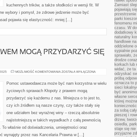
nawet sposó
Zamiast ślep
kuchennych trików, a także słodkości w wersji fit. W
pojawiają si
ne wybory i pomysł, że zdrowe jedzenie może być
przestrzenie
parki kiesz
sad pojawia się elastyczność: mniej […]
fenomenu mi
czasu. W do
dodatkowy ki
naturalny ko
handlowe na 
oddzielone o
sypialnie po
AWEM MOGĄ PRZYDARZYĆ SIĘ
sprawiało, ż
drodze coraz
korkach lub 
widać, że ta
PROBLEMY
 2025
MOŻLIWOŚĆ KOMENTOWANIA
ZOSTAŁA WYŁĄCZONA
odzyskać sw
Z
próbą odpowi
PRAWEM
MOGĄ
oznacza to p
Pomoc ustawodawcza może być nam korzystna w wielu
PRZYDARZYĆ
sieci lokaln
SIĘ
życiowych sprawach Kłopoty z prawem mogą
być anonimo
KAŻDEMU
Z
własne serce
przydarzyć się każdemu z nas. Mniejsza o to jest to,
NAS
której możn
czy ich źródłem są nasze czyny, czy także stały się
koniecznośc
za sobą cały
one udziałem bez wyraźnej winy – rzeczą absolutnie
pieszej i ro
drzew, tworz
najistotniejszą w takich wypadkach z całą pewnością
osiedla, park
. To właśnie od doświadczenia, umiejętności oraz
staje się nie
przyjazne zd
eć wynajęty przez nas Kancelaria Prawna w […]