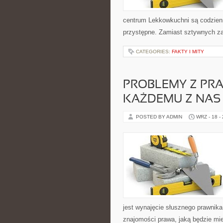
centrum Lekkowkuchni są codzien
przystępne. Zamiast sztywnych za
CATEGORIES:
FAKTY I MITY
PROBLEMY Z PR
KAŻDEMU Z NAS
POSTED BY ADMIN
WRZ - 18 -
jest wynajęcie słusznego prawnika
znajomości prawa, jaką będzie mi