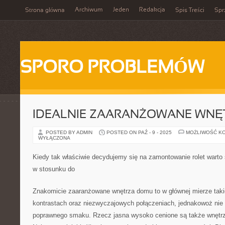
Archiwum
Jeden
Redakcja
Strona główna
Spis Treści
Spr
SPORO PROBLEMÓW
IDEALNIE ZAARANŻOWANE WNĘ
POSTED BY ADMIN
POSTED ON PAŹ - 9 - 2025
MOŻLIWOŚĆ K
WYŁĄCZONA
Kiedy tak właściwie decydujemy się na zamontowanie rolet warto
w stosunku do
Znakomicie zaaranżowane wnętrza domu to w głównej mierze takie
kontrastach oraz niezwyczajowych połączeniach, jednakowoż nie 
poprawnego smaku. Rzecz jasna wysoko cenione są także wnętrz