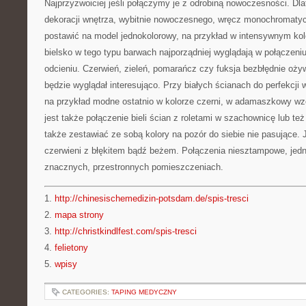
Najprzyzwoiciej jeśli połączymy je z odrobiną nowoczesności. Dla
dekoracji wnętrza, wybitnie nowoczesnego, wręcz monochromatycz
postawić na model jednokolorowy, na przykład w intensywnym kolo
bielsko w tego typu barwach najporządniej wyglądają w połączen
odcieniu. Czerwień, zieleń, pomarańcz czy fuksja bezbłędnie ożyw
będzie wyglądał interesująco. Przy białych ścianach do perfekcji 
na przykład modne ostatnio w kolorze czerni, w adamaszkowy 
jest także połączenie bieli ścian z roletami w szachownicę lub t
także zestawiać ze sobą kolory na pozór do siebie nie pasujące. 
czerwieni z błękitem bądź beżem. Połączenia niesztampowe, jed
znacznych, przestronnych pomieszczeniach.
1.
http://chinesischemedizin-potsdam.de/spis-tresci
2.
mapa strony
3.
http://christkindlfest.com/spis-tresci
4.
felietony
5.
wpisy
CATEGORIES:
TAPING MEDYCZNY