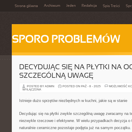
Archiwum
Jeden
Redakcja
Strona główna
Spis Treści
Spr
SPORO PROBLEMÓW
DECYDUJĄC SIĘ NA PŁYTKI NA O
SZCZEGÓLNĄ UWAGĘ
POSTED BY ADMIN
POSTED ON PAŹ - 8 - 2025
MOŻLIWOŚĆ K
WYŁĄCZONA
Istnieje dużo sprzętów niezbędnych w kuchni, jakie są w stanie
Decydując się na płytki zwykle szczególną uwagę zwracamy na t
niezwykle rzeczowe i efektywne. W wielu przypadkach decyzja o 
naturalnie ceramiczne pozostaje podjęta już na samym początku.