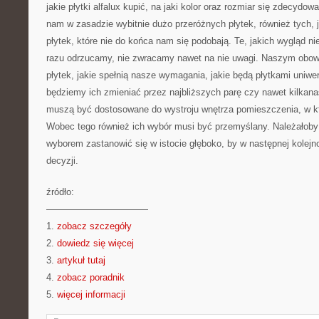
jakie płytki alfalux kupić, na jaki kolor oraz rozmiar się zdecydow
nam w zasadzie wybitnie dużo przeróżnych płytek, również tych, ja
płytek, które nie do końca nam się podobają. Te, jakich wygląd n
razu odrzucamy, nie zwracamy nawet na nie uwagi. Naszym obow
płytek, jakie spełnią nasze wymagania, jakie będą płytkami uniwe
będziemy ich zmieniać przez najbliższych parę czy nawet kilkanaś
muszą być dostosowane do wystroju wnętrza pomieszczenia, w k
Wobec tego również ich wybór musi być przemyślany. Należałob
wyborem zastanowić się w istocie głęboko, by w następnej kolejno
decyzji.
źródło:
———————————
1.
zobacz szczegóły
2.
dowiedz się więcej
3.
artykuł tutaj
4.
zobacz poradnik
5.
więcej informacji