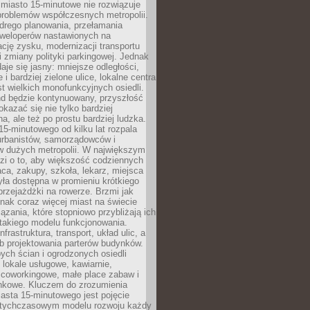
miasto 15-minutowe nie rozwiązuje
problemów współczesnych metropolii.
ego planowania, przełamania
eweloperów nastawionych na
ję zysku, modernizacji transportu
i zmiany polityki parkingowej. Jednak
aje się jasny: mniejsze odległości,
i bardziej zielone ulice, lokalne centra
t wielkich monofunkcyjnych osiedli.
end będzie kontynuowany, przyszłość
kazać się nie tylko bardziej
, ale też po prostu bardziej ludzka.
15-minutowego od kilku lat rozpala
urbanistów, samorządowców i
 dużych metropolii. W największym
zi o to, aby większość codziennych
aca, zakupy, szkoła, lekarz, miejsca
była dostępna w promieniu krótkiego
przejażdżki na rowerze. Brzmi jak
dnak coraz więcej miast na świecie
ązania, które stopniowo przybliżają ich
 takiego modelu funkcjonowania.
nfrastruktura, transport, układ ulic, a
b projektowania parterów budynków.
ych ścian i ogrodzonych osiedli
ę lokale usługowe, kawiarnie,
 coworkingowe, małe place zabaw i
onkowe. Kluczem do zrozumienia
asta 15-minutowego jest pojęcie
tychczasowym modelu rozwoju każdy