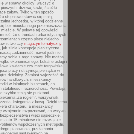
ię w sprawy okolicy: walczyć o
a pieszych, drzewa, ławki, ścieżki
lace zabaw. Tylko w ten sposób
że stopniowo stawać się małą,
zalną jednostką, w której codzienne
się bez nieustannego przemieszczania
 mieście. W połowie tej opowieści
mnieć, że o trendach urbanistycznych
przemianach często pisze niejedno
dawnictwo czy
magazyn tematyczny
, jak silnie koncepcje planistyczne
naszą codzienność, nawet jeśli nie
emy sobie z tego sprawę. Nie można
wątku ekonomicznego. Lokalne usługi i
dlowe kawiarnie czy małe targowiska
jsca pracy i utrzymują pieniądze w
trz dzielnicy. Zamiast wyjeżdżać do
ntrów handlowych, mieszkańcy
rodki w lokalnych biznesach, co
 stabilność i różnorodność. Powstają
re szybko stają się punktami
 piekarnia „za rogiem”, warzywniak,
zzeria, księgarnia z kawą. Dzięki temu
biera charakteru, a mieszkańcy
ię wzajemnie rozpoznawać, co wpływa
bezpieczeństwa i więzi sąsiedzkie.
miasto 15-minutowe nie rozwiązuje
problemów współczesnych metropolii.
ego planowania, przełamania
eweloperów nastawionych na