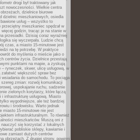
lometr drogi był traktowany jak
szt nowoczesności. Wielkie centra
obrzeżach, dzielnice biurowe
d dzielnic mieszkaniowych, osiedla
zbawione usług – wszystko to
e przeciętny mieszkaniec spędzał w
 więcej godzin, tracąc je na stanie w
na przesiadki. Dzisiaj coraz wyraźniej
 logika się wyczerpała. Ludzie chcą
ój czas, a miasto 15-minutowe jest
edzi na tę potrzebę. W praktyce
owrót do myślenia o mieście jako o
ych centrów życia. Dzielnice przestają
wymi punktami na mapie, a zyskują
 – ryneczek, skwer, ulicę usługową, w
a załatwić większość spraw bez
i wsiadania do samochodu. To pociąga
 szereg zmian: rozwój komunikacji
werowej, uspokajanie ruchu, sadzenie
enie zielonych korytarzy, które łączą
i i infrastrukturę usługową. Miasto
 tylko wygodniejsze, ale też bardziej
rowiu i środowisku. Warto jednak
 miasto 15-minutowe nie jest
ojektem infrastrukturalnym. To również
alności mieszkańców. Muszą oni z
y nauczyć się korzystać z lokalnych
bierać pobliskie sklepy, kawiarnie i
gowe zamiast dużych centrów
a obrzeżach. Z drugiej strony, powinni