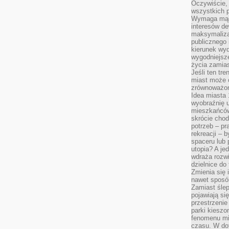
Oczywiście, 
wszystkich 
Wymaga mądr
interesów d
maksymalizac
publicznego 
kierunek wyd
wygodniejsze 
życia zamias
Jeśli ten tr
miast może o
zrównoważona
Idea miasta 
wyobraźnię 
mieszkańców
skrócie chod
potrzeb – pr
rekreacji – 
spaceru lub 
utopia? A je
wdraża rozwi
dzielnice do
Zmienia się i
nawet sposó
Zamiast ślep
pojawiają si
przestrzenie
parki kiesz
fenomenu mi
czasu. W do