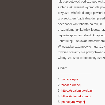
jak przygotować podłoże pod wska
zrobić i jaki wariant wybrać dla 
przyjazd, właśnie dlatego powinni
w przeddzień (bądź dwa dni) prze
obecności kontrahenta na miejscu 
zrozumiemy jakikolwiek losowy prz
najważniejszy jest klient. Adapta
konstrukcji – sprawdź https://marc
W wypadku sztampowych garaży okr
również staramy się przygotować w
wiemy, że czas to bezcenny szcze
źródło:
———————————
1.
zobacz wpis
2.
zobacz więcej
3.
https://spalarniawola.pl
4.
https://internat.com.pl
5.
przeczytaj więcej