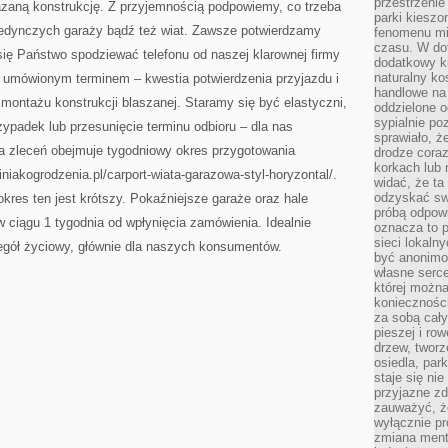
przestrzenie
zaną konstrukcję. Z przyjemnością podpowiemy, co trzeba
parki kiesz
pojedynczych garaży bądź też wiat. Zawsze potwierdzamy
fenomenu mi
czasu. W do
 się Państwo spodziewać telefonu od naszej klarownej firmy
dodatkowy ki
naturalny ko
d umówionym terminem – kwestia potwierdzenia przyjazdu i
handlowe na 
montażu konstrukcji blaszanej. Staramy się być elastyczni,
oddzielone o
sypialnie po
ypadek lub przesunięcie terminu odbioru – dla nas
sprawiało, ż
cja zleceń obejmuje tygodniowy okres przygotowania
drodze coraz
korkach lub 
iniakogrodzenia.pl/carport-wiata-garazowa-styl-horyzontal/.
widać, że ta
odzyskać sw
es ten jest krótszy. Pokaźniejsze garaże oraz hale
próbą odpowi
 ciągu 1 tygodnia od wpłynięcia zamówienia. Idealnie
oznacza to p
sieci lokaln
gół życiowy, głównie dla naszych konsumentów.
być anonimo
własne serce
której możn
koniecznośc
za sobą cały
pieszej i ro
drzew, tworz
osiedla, park
staje się nie
przyjazne zd
zauważyć, że
wyłącznie pr
zmiana ment