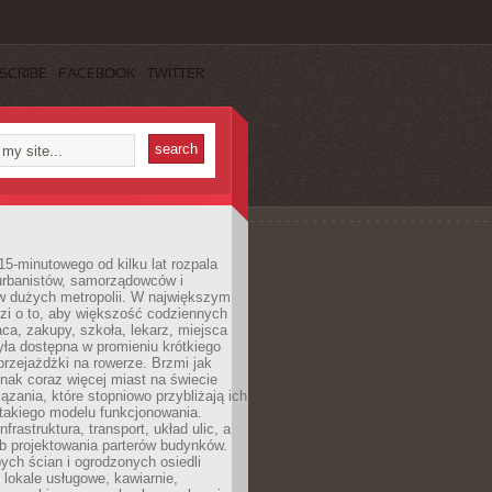
SCRIBE
FACEBOOK
TWITTER
15-minutowego od kilku lat rozpala
urbanistów, samorządowców i
 dużych metropolii. W największym
zi o to, aby większość codziennych
aca, zakupy, szkoła, lekarz, miejsca
była dostępna w promieniu krótkiego
przejażdżki na rowerze. Brzmi jak
dnak coraz więcej miast na świecie
ązania, które stopniowo przybliżają ich
 takiego modelu funkcjonowania.
nfrastruktura, transport, układ ulic, a
b projektowania parterów budynków.
ych ścian i ogrodzonych osiedli
ę lokale usługowe, kawiarnie,