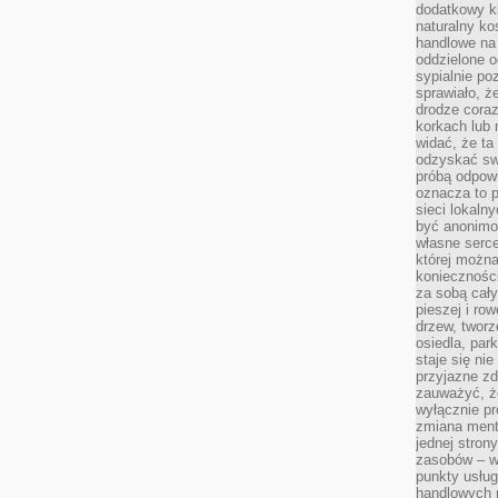
dodatkowy ki
naturalny ko
handlowe na 
oddzielone o
sypialnie po
sprawiało, ż
drodze coraz
korkach lub 
widać, że ta
odzyskać sw
próbą odpowi
oznacza to p
sieci lokaln
być anonimo
własne serce
której możn
koniecznośc
za sobą cały
pieszej i ro
drzew, tworz
osiedla, park
staje się nie
przyjazne zd
zauważyć, że
wyłącznie pr
zmiana ment
jednej stron
zasobów – wy
punkty usłu
handlowych n