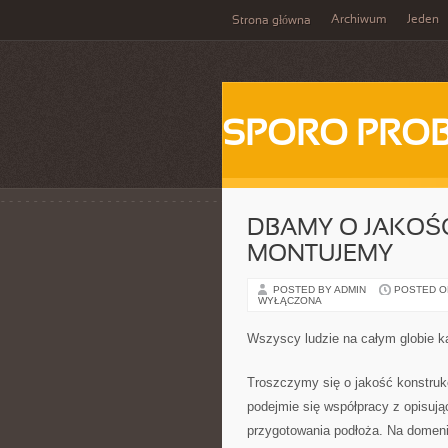
Archiwum
Jeden
Strona główna
SPORO PRO
DBAMY O JAKOŚĆ
MONTUJEMY
POSTED BY ADMIN
POSTED ON
WYŁĄCZONA
Wszyscy ludzie na całym globie k
Troszczymy się o jakość konstrukcj
podejmie się współpracy z opisuj
przygotowania podłoża. Na domeni