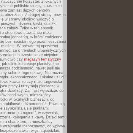
y nauczyć się korzystać z lokalnych
bierać pobliskie sklepy, kawiarnie i
gowe zamiast dużych centrów
a obrzeżach. Z drugiej strony, powinni
ię w sprawy okolicy: walczyć o
a pieszych, drzewa, ławki, ścieżki
lace zabaw. Tylko w ten sposób
że stopniowo stawać się małą,
zalną jednostką, w której codzienne
się bez nieustannego przemieszczania
 mieście. W połowie tej opowieści
mnieć, że o trendach urbanistycznych
przemianach często pisze niejedno
dawnictwo czy
magazyn tematyczny
, jak silnie koncepcje planistyczne
naszą codzienność, nawet jeśli nie
emy sobie z tego sprawę. Nie można
wątku ekonomicznego. Lokalne usługi i
dlowe kawiarnie czy małe targowiska
jsca pracy i utrzymują pieniądze w
trz dzielnicy. Zamiast wyjeżdżać do
ntrów handlowych, mieszkańcy
rodki w lokalnych biznesach, co
 stabilność i różnorodność. Powstają
re szybko stają się punktami
 piekarnia „za rogiem”, warzywniak,
zzeria, księgarnia z kawą. Dzięki temu
biera charakteru, a mieszkańcy
ię wzajemnie rozpoznawać, co wpływa
bezpieczeństwa i więzi sąsiedzkie.