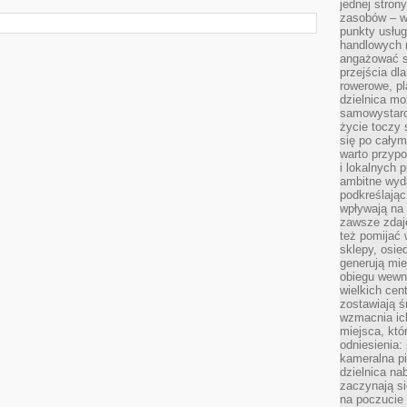
jednej stron
zasobów – wy
punkty usłu
handlowych n
angażować s
przejścia dl
rowerowe, p
dzielnica mo
samowystarc
życie toczy 
się po całym
warto przypo
i lokalnych 
ambitne wy
podkreślając
wpływają na 
zawsze zdaj
też pomijać 
sklepy, osie
generują mie
obiegu wewną
wielkich ce
zostawiają ś
wzmacnia ich
miejsca, któ
odniesienia:
kameralna pi
dzielnica na
zaczynają s
na poczucie 