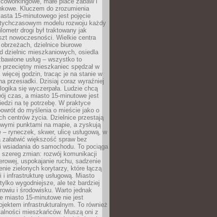
 coworkingowe, małe place zabaw i
onkowe. Kluczem do zrozumienia
asta 15-minutowego jest pojęcie
tychczasowym modelu rozwoju każdy
lometr drogi był traktowany jak
szt nowoczesności. Wielkie centra
obrzeżach, dzielnice biurowe
d dzielnic mieszkaniowych, osiedla
zbawione usług – wszystko to
e przeciętny mieszkaniec spędzał w
 więcej godzin, tracąc je na stanie w
na przesiadki. Dzisiaj coraz wyraźniej
 logika się wyczerpała. Ludzie chcą
ój czas, a miasto 15-minutowe jest
edzi na tę potrzebę. W praktyce
owrót do myślenia o mieście jako o
ych centrów życia. Dzielnice przestają
wymi punktami na mapie, a zyskują
 – ryneczek, skwer, ulicę usługową, w
a załatwić większość spraw bez
i wsiadania do samochodu. To pociąga
 szereg zmian: rozwój komunikacji
werowej, uspokajanie ruchu, sadzenie
enie zielonych korytarzy, które łączą
i i infrastrukturę usługową. Miasto
 tylko wygodniejsze, ale też bardziej
rowiu i środowisku. Warto jednak
 miasto 15-minutowe nie jest
ojektem infrastrukturalnym. To również
alności mieszkańców. Muszą oni z