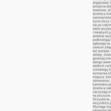
angażować s
przejścia dl
rowerowe, p
dzielnica mo
samowystarc
życie toczy 
się po całym
warto przypo
i lokalnych 
ambitne wy
podkreślając
wpływają na 
zawsze zdaj
też pomijać 
sklepy, osie
generują mie
obiegu wewną
wielkich ce
zostawiają ś
wzmacnia ich
miejsca, któ
odniesienia:
kameralna pi
dzielnica na
zaczynają s
na poczucie 
Oczywiście, 
wszystkich 
Wymaga mądr
interesów d