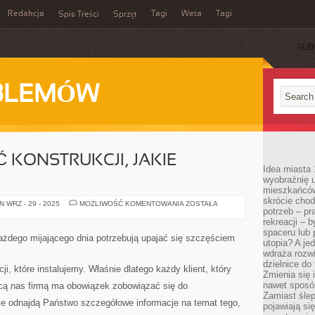
Redakcja
Tagi
Weta
Tagi
Spis Treści
Sprzęt
SUB
BLEMÓW
 KONSTRUKCJI, JAKIE
Idea miasta 
wyobraźnię 
mieszkańców
skrócie chod
DBAMY
 WRZ - 29 - 2025
MOŻLIWOŚĆ KOMENTOWANIA
ZOSTAŁA
potrzeb – pr
O
JAKOŚĆ
rekreacji – 
KONSTRUKCJI,
spaceru lub 
JAKIE
ażdego mijającego dnia potrzebują upajać się szczęściem
MONTUJEMY
utopia? A je
wdraża rozwi
dzielnice do
i, które instalujemy. Właśnie dlatego każdy klient, który
Zmienia się i
nawet sposó
ącą nas firmą ma obowiązek zobowiązać się do
Zamiast ślep
e odnajdą Państwo szczegółowe informacje na temat tego,
pojawiają si