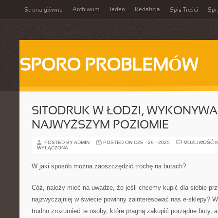
Archiwum
Jeden
Redakcja
Strona główna
Spis Treści
Spr
SPORO PROBLEMÓW
SITODRUK W ŁODZI, WYKONYWA
NAJWYŻSZYM POZIOMIE
POSTED BY ADMIN
POSTED ON CZE - 29 - 2025
MOŻLIWOŚĆ 
WYŁĄCZONA
W jaki sposób można zaoszczędzić trochę na butach?
Cóż, należy mieć na uwadze, że jeśli chcemy kupić dla siebie p
najzwyczajniej w świecie powinny zainteresować nas e-sklepy? W
trudno zrozumieć te osoby, które pragną zakupić porządne buty, a 