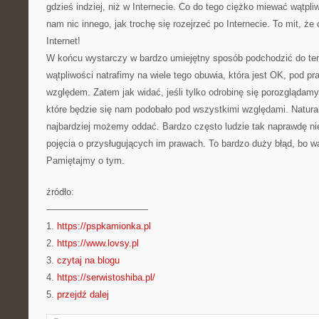
gdzieś indziej, niż w Internecie. Co do tego ciężko miewać wątpli
nam nic innego, jak trochę się rozejrzeć po Internecie. To mit, że
Internet!
W końcu wystarczy w bardzo umiejętny sposób podchodzić do tem
wątpliwości natrafimy na wiele tego obuwia, która jest OK, pod 
względem. Zatem jak widać, jeśli tylko odrobinę się porozglądamy
które będzie się nam podobało pod wszystkimi względami. Natural
najbardziej możemy oddać. Bardzo często ludzie tak naprawdę ni
pojęcia o przysługujących im prawach. To bardzo duży błąd, bo w
Pamiętajmy o tym.
źródło:
———————————
1.
https://pspkamionka.pl
2.
https://www.lovsy.pl
3.
czytaj na blogu
4.
https://serwistoshiba.pl/
5.
przejdź dalej