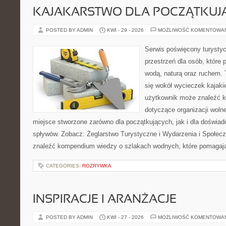
KAJAKARSTWO DLA POCZĄTKUJ
POSTED BY ADMIN
KWI - 29 - 2026
MOŻLIWOŚĆ KOMENTOWA
Serwis poświęcony turystyc
przestrzeń dla osób, które 
wodą, naturą oraz ruchem. 
się wokół wycieczek kajak
użytkownik może znaleźć k
dotyczące organizacji woln
miejsce stworzone zarówno dla początkujących, jak i dla doświa
spływów. Zobacz: Żeglarstwo Turystyczne i Wydarzenia i Społec
znaleźć kompendium wiedzy o szlakach wodnych, które pomagaj
CATEGORIES:
ROZRYWKA
INSPIRACJE I ARANŻACJE
POSTED BY ADMIN
KWI - 27 - 2026
MOŻLIWOŚĆ KOMENTOWA