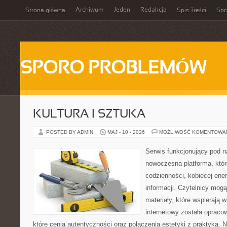
Archiwum
Jeden
Redakcja
Strona główna
Spis Treści
Spr
SPORO PROBLEMÓW
KULTURA I SZTUKA
POSTED BY ADMIN
MAJ - 10 - 2026
MOŻLIWOŚĆ KOMENTOWA
Serwis funkcjonujący pod 
nowoczesna platforma, któr
codzienności, kobiecej ene
informacji. Czytelnicy mog
materiały, które wspierają w
internetowy została opraco
które cenią autentyczności oraz połączenia estetyki z praktyką. 