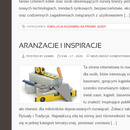
fanów czterech kółek oraz osób obserwujących rozwój branży jest
nowych technologiach, trendach rynkowych, bezpieczeństwie, ekol
oraz codziennych zagadnieniach związanych z użytkowaniem […
CATEGORIES:
EWOLUCJA EGZAMINU NA PRAWO JAZDY
ARANŻACJE I INSPIRACJE
POSTED BY ADMIN
KWI - 17 - 2026
MOŻLIWOŚĆ KOMENTOWA
Ta strona internetowa to n
dla osób, które interesują 
basenami, gorącymi kąpiel
szeroko rozumianym odpocz
świat saun, kąpieli, base
tu znaleźć inspirujące publ
ale również dla miłośników dopracowanych rozwiązań. Zobacz t
Rytuały i Tradycje. Największą siłą tej strony jest różnorodność
się w jednej kategorii tematycznej, ponieważ zestawia […]