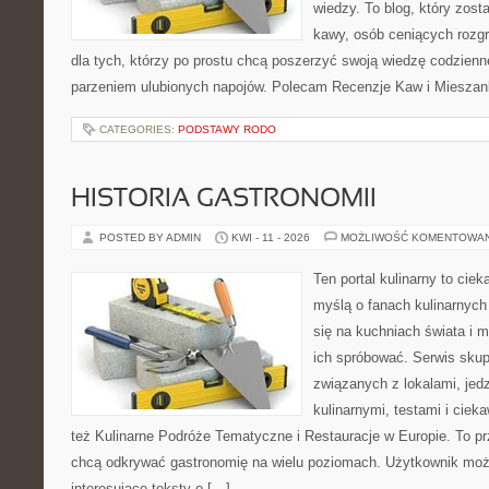
wiedzy. To blog, który zost
kawy, osób ceniących rozgr
dla tych, którzy po prostu chcą poszerzyć swoją wiedzę codzienn
parzeniem ulubionych napojów. Polecam Recenzje Kaw i Mieszanki
CATEGORIES:
PODSTAWY RODO
HISTORIA GASTRONOMII
POSTED BY ADMIN
KWI - 11 - 2026
MOŻLIWOŚĆ KOMENTOWA
Ten portal kulinarny to cie
myślą o fanach kulinarnych 
się na kuchniach świata i 
ich spróbować. Serwis skup
związanych z lokalami, jed
kulinarnymi, testami i cie
też Kulinarne Podróże Tematyczne i Restauracje w Europie. To pr
chcą odkrywać gastronomię na wielu poziomach. Użytkownik moż
interesujące teksty o […]