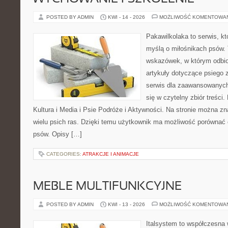
POSTED BY ADMIN
KWI - 14 - 2026
MOŻLIWOŚĆ KOMENTOWA
Pakawilkolaka to serwis, kt
myślą o miłośnikach psów. 
wskazówek, w którym odbio
artykuły dotyczące psiego 
serwis dla zaawansowanych,
się w czytelny zbiór treści.
Kultura i Media i Psie Podróże i Aktywności. Na stronie można z
wielu psich ras. Dzięki temu użytkownik ma możliwość porówna
psów. Opisy […]
CATEGORIES:
ATRAKCJE I ANIMACJE
MEBLE MULTIFUNKCYJNE
POSTED BY ADMIN
KWI - 13 - 2026
MOŻLIWOŚĆ KOMENTOWA
Italsystem to współczesna w