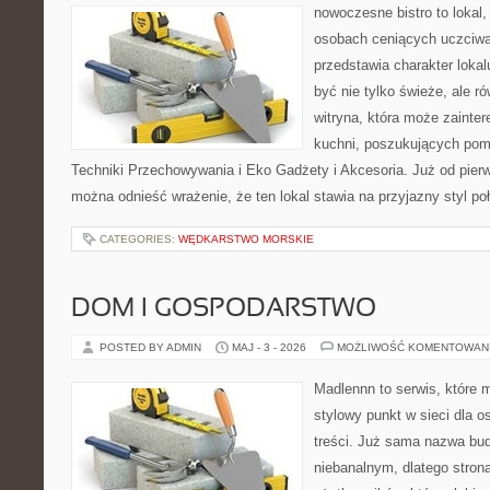
nowoczesne bistro to lokal,
osobach ceniących uczciwą 
przedstawia charakter lokal
być nie tylko świeże, ale 
witryna, która może zainte
kuchni, poszukujących pom
Techniki Przechowywania i Eko Gadżety i Akcesoria. Już od pier
można odnieść wrażenie, że ten lokal stawia na przyjazny styl po
CATEGORIES:
WĘDKARSTWO MORSKIE
DOM I GOSPODARSTWO
POSTED BY ADMIN
MAJ - 3 - 2026
MOŻLIWOŚĆ KOMENTOWAN
Madlennn to serwis, które 
stylowy punkt w sieci dla 
treści. Już sama nazwa bu
niebanalnym, dlatego stro