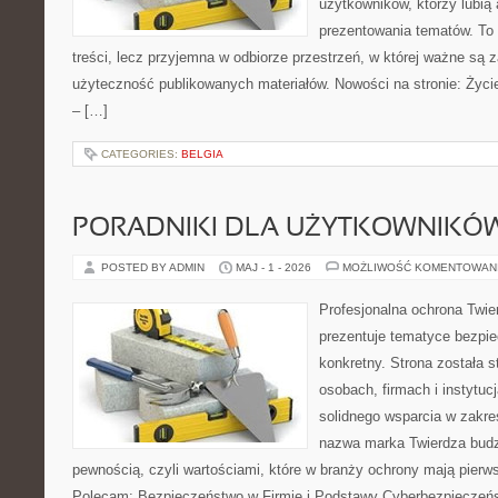
użytkowników, którzy lubią 
prezentowania tematów. To 
treści, lecz przyjemna w odbiorze przestrzeń, w której ważne są 
użyteczność publikowanych materiałów. Nowości na stronie: Życie 
– […]
CATEGORIES:
BELGIA
PORADNIKI DLA UŻYTKOWNIKÓ
POSTED BY ADMIN
MAJ - 1 - 2026
MOŻLIWOŚĆ KOMENTOWAN
Profesjonalna ochrona Twier
prezentuje tematyce bezpi
konkretny. Strona została 
osobach, firmach i instytuc
solidnego wsparcia w zakr
nazwa marka Twierdza budz
pewnością, czyli wartościami, które w branży ochrony mają pier
Polecam: Bezpieczeństwo w Firmie i Podstawy Cyberbezpieczeńst