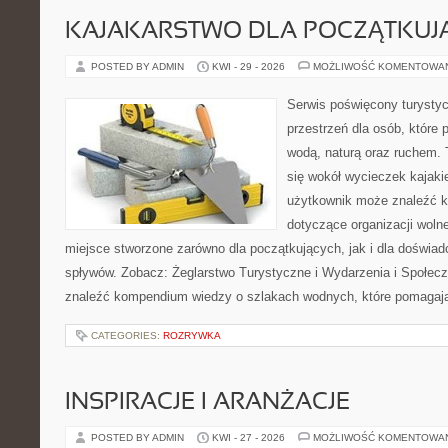
KAJAKARSTWO DLA POCZĄTKUJ
POSTED BY ADMIN
KWI - 29 - 2026
MOŻLIWOŚĆ KOMENTOWA
Serwis poświęcony turystyc
przestrzeń dla osób, które 
wodą, naturą oraz ruchem. 
się wokół wycieczek kajak
użytkownik może znaleźć k
dotyczące organizacji woln
miejsce stworzone zarówno dla początkujących, jak i dla doświa
spływów. Zobacz: Żeglarstwo Turystyczne i Wydarzenia i Społec
znaleźć kompendium wiedzy o szlakach wodnych, które pomagaj
CATEGORIES:
ROZRYWKA
INSPIRACJE I ARANŻACJE
POSTED BY ADMIN
KWI - 27 - 2026
MOŻLIWOŚĆ KOMENTOWA