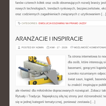
fanów czterech kółek oraz osób obserwujących rozwój branży jest
nowych technologiach, trendach rynkowych, bezpieczeństwie, ekol
oraz codziennych zagadnieniach związanych z użytkowaniem […
CATEGORIES:
EWOLUCJA EGZAMINU NA PRAWO JAZDY
ARANŻACJE I INSPIRACJE
POSTED BY ADMIN
KWI - 17 - 2026
MOŻLIWOŚĆ KOMENTOWA
Ta strona internetowa to n
dla osób, które interesują 
basenami, gorącymi kąpiel
szeroko rozumianym odpocz
świat saun, kąpieli, base
tu znaleźć inspirujące publ
ale również dla miłośników dopracowanych rozwiązań. Zobacz t
Rytuały i Tradycje. Największą siłą tej strony jest różnorodność
się w jednej kategorii tematycznej, ponieważ zestawia […]