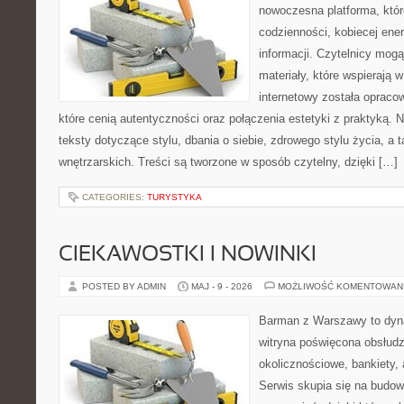
nowoczesna platforma, któr
codzienności, kobiecej ene
informacji. Czytelnicy mog
materiały, które wspierają w
internetowy została opraco
które cenią autentyczności oraz połączenia estetyki z praktyką. 
teksty dotyczące stylu, dbania o siebie, zdrowego stylu życia, a ta
wnętrzarskich. Treści są tworzone w sposób czytelny, dzięki […]
CATEGORIES:
TURYSTYKA
CIEKAWOSTKI I NOWINKI
POSTED BY ADMIN
MAJ - 9 - 2026
MOŻLIWOŚĆ KOMENTOWAN
Barman z Warszawy to dyna
witryna poświęcona obsłud
okolicznościowe, bankiety, 
Serwis skupia się na budo