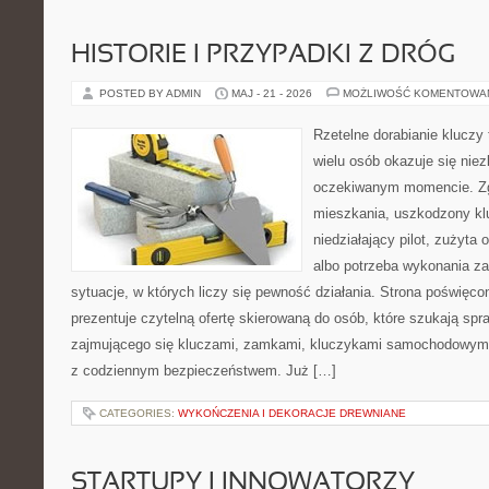
HISTORIE I PRZYPADKI Z DRÓG
POSTED BY ADMIN
MAJ - 21 - 2026
MOŻLIWOŚĆ KOMENTOWA
Rzetelne dorabianie kluczy 
wielu osób okazuje się nie
oczekiwanym momencie. Zg
mieszkania, uszkodzony k
niedziałający pilot, zużyt
albo potrzeba wykonania z
sytuacje, w których liczy się pewność działania. Strona poświęco
prezentuje czytelną ofertę skierowaną do osób, które szukają sp
zajmującego się kluczami, zamkami, kluczykami samochodowymi
z codziennym bezpieczeństwem. Już […]
CATEGORIES:
WYKOŃCZENIA I DEKORACJE DREWNIANE
STARTUPY I INNOWATORZY