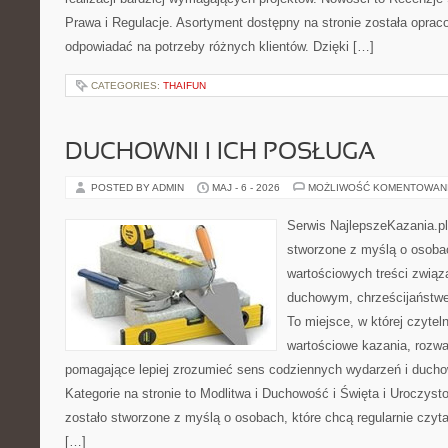
Prawa i Regulacje. Asortyment dostępny na stronie została oprac
odpowiadać na potrzeby różnych klientów. Dzięki […]
CATEGORIES:
THAIFUN
DUCHOWNI I ICH POSŁUGA
POSTED BY ADMIN
MAJ - 6 - 2026
MOŻLIWOŚĆ KOMENTOWAN
Serwis NajlepszeKazania.p
stworzone z myślą o osobac
wartościowych treści zwią
duchowym, chrześcijaństw
To miejsce, w której czyte
wartościowe kazania, rozwa
pomagające lepiej zrozumieć sens codziennych wydarzeń i duch
Kategorie na stronie to Modlitwa i Duchowość i Święta i Uroczyst
zostało stworzone z myślą o osobach, które chcą regularnie czyt
[…]