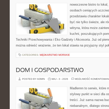
nowoczesne bistro to lokal,
osobach ceniących uczciwą 
przedstawia charakter lokal
być nie tylko świeże, ale 
witryna, która może zainte
kuchni, poszukujących pom
Techniki Przechowywania i Eko Gadżety i Akcesoria. Już od pier
można odnieść wrażenie, że ten lokal stawia na przyjazny styl po
CATEGORIES:
WĘDKARSTWO MORSKIE
DOM I GOSPODARSTWO
POSTED BY ADMIN
MAJ - 3 - 2026
MOŻLIWOŚĆ KOMENTOWAN
Madlennn to serwis, które 
stylowy punkt w sieci dla 
treści. Już sama nazwa bu
niebanalnym, dlatego stro