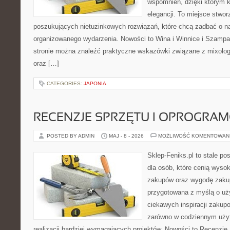
wspomnień, dzięki którym 
elegancji. To miejsce stwor
poszukujących nietuzinkowych rozwiązań, które chcą zadbać o 
organizowanego wydarzenia. Nowości to Wina i Winnice i Szampa
stronie można znaleźć praktyczne wskazówki związane z mixolog
oraz […]
CATEGORIES:
JAPONIA
RECENZJE SPRZĘTU I OPROGRA
POSTED BY ADMIN
MAJ - 8 - 2026
MOŻLIWOŚĆ KOMENTOWAN
Sklep-Feniks.pl to stale po
dla osób, które cenią wyso
zakupów oraz wygodę zakup
przygotowana z myślą o uż
ciekawych inspiracji zakup
zarówno w codziennym użyt
realizacji bardziej wymagających projektów. Nowości to Recenzje