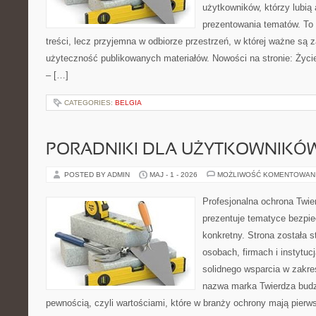
użytkowników, którzy lubią 
prezentowania tematów. To 
treści, lecz przyjemna w odbiorze przestrzeń, w której ważne są 
użyteczność publikowanych materiałów. Nowości na stronie: Życie 
– […]
CATEGORIES:
BELGIA
PORADNIKI DLA UŻYTKOWNIKÓ
POSTED BY ADMIN
MAJ - 1 - 2026
MOŻLIWOŚĆ KOMENTOWAN
Profesjonalna ochrona Twier
prezentuje tematyce bezpi
konkretny. Strona została 
osobach, firmach i instytuc
solidnego wsparcia w zakr
nazwa marka Twierdza budz
pewnością, czyli wartościami, które w branży ochrony mają pier