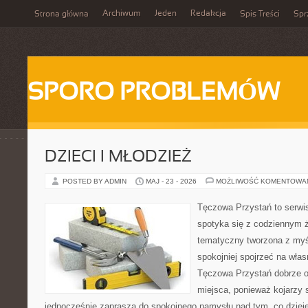
Archiwum
Jeden
Redakcja
Strona główna
Spis Treści
Spr
SPORO PROBLEMÓW
DZIECI I MŁODZIEŻ
POSTED BY ADMIN
MAJ - 23 - 2026
MOŻLIWOŚĆ KOMENTOWA
Tęczowa Przystań to serwi
spotyka się z codziennym 
tematyczny tworzona z myś
spokojniej spojrzeć na wła
Tęczowa Przystań dobrze o
miejsca, ponieważ kojarzy 
jednocześnie zaprasza do spokojnego namysłu nad tym, co dziej