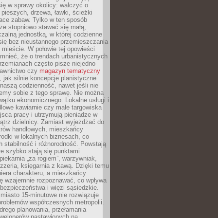
ię w sprawy okolicy: walczyć o
a pieszych, drzewa, ławki, ścieżki
lace zabaw. Tylko w ten sposób
że stopniowo stawać się małą,
zalną jednostką, w której codzienne
się bez nieustannego przemieszczania
 mieście. W połowie tej opowieści
mnieć, że o trendach urbanistycznych
przemianach często pisze niejedno
dawnictwo czy
magazyn tematyczny
, jak silnie koncepcje planistyczne
naszą codzienność, nawet jeśli nie
emy sobie z tego sprawę. Nie można
wątku ekonomicznego. Lokalne usługi i
dlowe kawiarnie czy małe targowiska
jsca pracy i utrzymują pieniądze w
trz dzielnicy. Zamiast wyjeżdżać do
ntrów handlowych, mieszkańcy
rodki w lokalnych biznesach, co
 stabilność i różnorodność. Powstają
re szybko stają się punktami
 piekarnia „za rogiem”, warzywniak,
zzeria, księgarnia z kawą. Dzięki temu
biera charakteru, a mieszkańcy
ię wzajemnie rozpoznawać, co wpływa
bezpieczeństwa i więzi sąsiedzkie.
miasto 15-minutowe nie rozwiązuje
problemów współczesnych metropolii.
ego planowania, przełamania
eweloperów nastawionych na