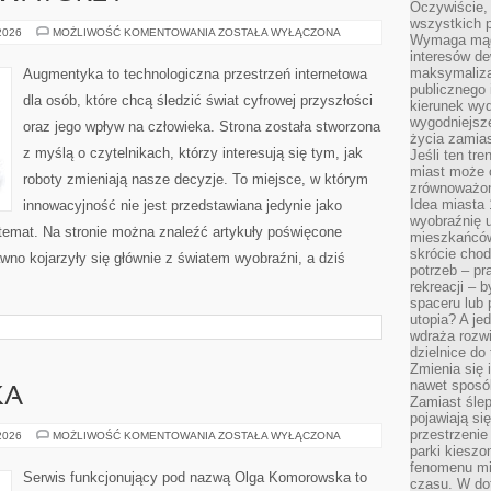
Oczywiście, 
wszystkich 
STARTUPY
 2026
MOŻLIWOŚĆ KOMENTOWANIA
ZOSTAŁA WYŁĄCZONA
Wymaga mądr
I
interesów d
INNOWATORZY
maksymalizac
Augmentyka to technologiczna przestrzeń internetowa
publicznego 
dla osób, które chcą śledzić świat cyfrowej przyszłości
kierunek wyd
wygodniejsze 
oraz jego wpływ na człowieka. Strona została stworzona
życia zamias
z myślą o czytelnikach, którzy interesują się tym, jak
Jeśli ten tr
miast może o
roboty zmieniają nasze decyzje. To miejsce, w którym
zrównoważona
Idea miasta 
innowacyjność nie jest przedstawiana jedynie jako
wyobraźnię 
 temat. Na stronie można znaleźć artykuły poświęcone
mieszkańców
skrócie chod
wno kojarzyły się głównie z światem wyobraźni, a dziś
potrzeb – pr
rekreacji – 
spaceru lub 
utopia? A je
wdraża rozwi
dzielnice do
Zmienia się i
nawet sposó
KA
Zamiast ślep
pojawiają si
przestrzenie
KULTURA
 2026
MOŻLIWOŚĆ KOMENTOWANIA
ZOSTAŁA WYŁĄCZONA
I
parki kiesz
SZTUKA
fenomenu mi
Serwis funkcjonujący pod nazwą Olga Komorowska to
czasu. W do