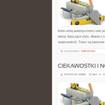
które cenią autentyczności oraz p
teksty dotyczące stylu, dbania o si
wnętrzarskich. Treści są tworzone
CATEGORIES:
TURYSTYKA
CIEKAWOSTKI I 
POSTED BY ADMIN
MAJ - 9 - 2