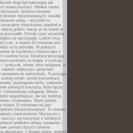
lometr drogi był traktowany jak
szt nowoczesności. Wielkie centra
obrzeżach, dzielnice biurowe
d dzielnic mieszkaniowych, osiedla
zbawione usług – wszystko to
e przeciętny mieszkaniec spędzał w
 więcej godzin, tracąc je na stanie w
na przesiadki. Dzisiaj coraz wyraźniej
 logika się wyczerpała. Ludzie chcą
ój czas, a miasto 15-minutowe jest
edzi na tę potrzebę. W praktyce
owrót do myślenia o mieście jako o
ych centrów życia. Dzielnice przestają
wymi punktami na mapie, a zyskują
 – ryneczek, skwer, ulicę usługową, w
a załatwić większość spraw bez
i wsiadania do samochodu. To pociąga
 szereg zmian: rozwój komunikacji
werowej, uspokajanie ruchu, sadzenie
enie zielonych korytarzy, które łączą
i i infrastrukturę usługową. Miasto
 tylko wygodniejsze, ale też bardziej
rowiu i środowisku. Warto jednak
 miasto 15-minutowe nie jest
ojektem infrastrukturalnym. To również
alności mieszkańców. Muszą oni z
y nauczyć się korzystać z lokalnych
bierać pobliskie sklepy, kawiarnie i
gowe zamiast dużych centrów
a obrzeżach. Z drugiej strony, powinni