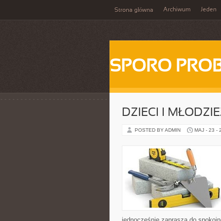
Archiwum
Jeden
Strona główna
SPORO PRO
DZIECI I MŁODZI
POSTED BY ADMIN
MAJ - 23 -
jednocześnie zaprasza do spokojn