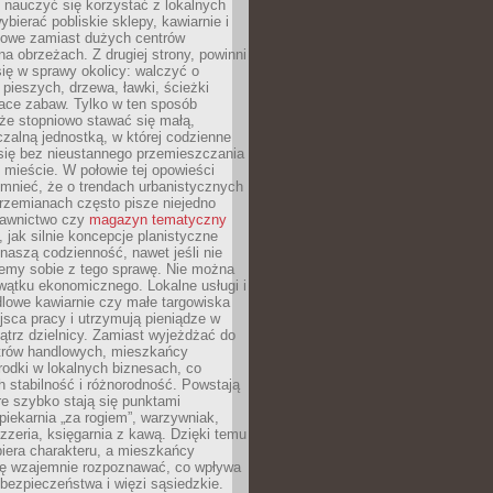
y nauczyć się korzystać z lokalnych
bierać pobliskie sklepy, kawiarnie i
gowe zamiast dużych centrów
a obrzeżach. Z drugiej strony, powinni
ię w sprawy okolicy: walczyć o
a pieszych, drzewa, ławki, ścieżki
lace zabaw. Tylko w ten sposób
że stopniowo stawać się małą,
zalną jednostką, w której codzienne
się bez nieustannego przemieszczania
 mieście. W połowie tej opowieści
mnieć, że o trendach urbanistycznych
przemianach często pisze niejedno
dawnictwo czy
magazyn tematyczny
, jak silnie koncepcje planistyczne
naszą codzienność, nawet jeśli nie
emy sobie z tego sprawę. Nie można
wątku ekonomicznego. Lokalne usługi i
dlowe kawiarnie czy małe targowiska
jsca pracy i utrzymują pieniądze w
trz dzielnicy. Zamiast wyjeżdżać do
ntrów handlowych, mieszkańcy
rodki w lokalnych biznesach, co
 stabilność i różnorodność. Powstają
re szybko stają się punktami
 piekarnia „za rogiem”, warzywniak,
zzeria, księgarnia z kawą. Dzięki temu
biera charakteru, a mieszkańcy
ię wzajemnie rozpoznawać, co wpływa
bezpieczeństwa i więzi sąsiedzkie.