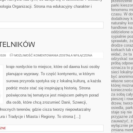
przestrzenie
parki kiesz
chologia Organizacji. Strona ma edukacyjny charakter i
fenomenu mi
czasu. W do
dodatkowy ki
naturalny ko
handlowe na 
oddzielone o
sypialnie po
sprawiało, ż
YTELNIKÓW
drodze coraz
korkach lub 
widać, że ta
PYTANIA
 2026
MOŻLIWOŚĆ KOMENTOWANIA
ZOSTAŁA WYŁĄCZONA
odzyskać sw
OD
CZYTELNIKÓW
próbą odpowi
kraje nordyckie to miejsce, które od dawna kusi osoby
oznacza to p
sieci lokaln
planujące wyprawy. To część kontynentu, w którym
być anonimo
surowa przyroda spotyka się z lokalną kulturą, a każda
własne serce
której możn
podróż może stać się inspirującą historią. Strona
koniecznośc
za sobą cały
poświęcona tej tematyce jest miejscem pełnym porad
pieszej i ro
dla osób, które chcą zrozumieć Danii, Szwecji,
drzew, tworz
osiedla, park
 północnych terenów, gdzie cisza tworzy niepowtarzalny
staje się nie
ura i Tradycje i Miasta i Regiony. To strona […]
przyjazne zd
zauważyć, że
wyłącznie pr
ZNE
zmiana ment