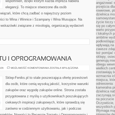
wspomnień, dzięki którym każda impreza nabiera
angażować s
przejścia dl
elegancji. To miejsce stworzone dla osób
rowerowe, p
związań, które chcą zadbać o najwyższy poziom
dzielnica mo
samowystarc
ci to Wina i Winnice i Szampany i Wina Musujące. Na
życie toczy 
 wskazówki związane z mixologią, organizacją wydarzeń
się po całym
warto przypo
i lokalnych 
ambitne wy
podkreślając
wpływają na 
zawsze zdaj
też pomijać 
sklepy, osie
ĘTU I OPROGRAMOWANIA
generują mie
obiegu wewną
RECENZJE
wielkich ce
026
MOŻLIWOŚĆ KOMENTOWANIA
ZOSTAŁA WYŁĄCZONA
SPRZĘTU
zostawiają ś
I
wzmacnia ich
OPROGRAMOWANIA
Sklep-Feniks.pl to stale poszerzająca ofertę przestrzeń
miejsca, któ
odniesienia:
dla osób, które cenią wysoką jakość, korzystne warunki
kameralna pi
zakupów oraz wygodę zakupów online. Strona została
dzielnica na
zaczynają s
przygotowana z myślą o użytkownikach poszukujących
na poczucie 
ciekawych inspiracji zakupowych, które sprawdzą się
Oczywiście, 
wszystkich 
zarówno w codziennym użytkowaniu, jak i podczas
Wymaga mądr
interesów d
projektów. Nowości to Recenzje Sprzętu i Oprogramowania i