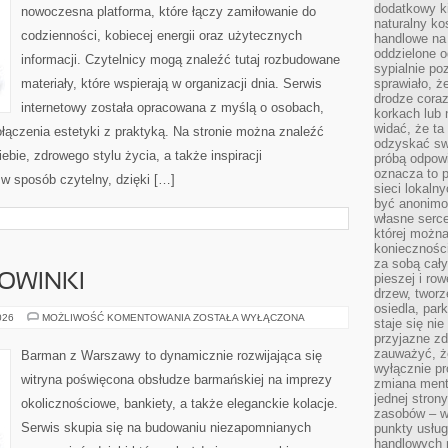
dodatkowy ki
nowoczesna platforma, które łączy zamiłowanie do
naturalny ko
codzienności, kobiecej energii oraz użytecznych
handlowe na 
oddzielone o
informacji. Czytelnicy mogą znaleźć tutaj rozbudowane
sypialnie po
materiały, które wspierają w organizacji dnia. Serwis
sprawiało, ż
drodze coraz
internetowy została opracowana z myślą o osobach,
korkach lub 
widać, że ta
ołączenia estetyki z praktyką. Na stronie można znaleźć
odzyskać sw
ebie, zdrowego stylu życia, a także inspiracji
próbą odpowi
oznacza to p
 w sposób czytelny, dzięki […]
sieci lokaln
być anonimo
własne serce
której możn
koniecznośc
za sobą cały
pieszej i ro
NOWINKI
drzew, tworz
osiedla, park
CIEKAWOSTKI
026
MOŻLIWOŚĆ KOMENTOWANIA
ZOSTAŁA WYŁĄCZONA
staje się nie
I
przyjazne zd
NOWINKI
zauważyć, że
Barman z Warszawy to dynamicznie rozwijająca się
wyłącznie pr
witryna poświęcona obsłudze barmańskiej na imprezy
zmiana ment
jednej stron
okolicznościowe, bankiety, a także eleganckie kolacje.
zasobów – wy
Serwis skupia się na budowaniu niezapomnianych
punkty usłu
handlowych n