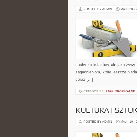
POSTED BY ADMIN
MAJ - 20 -
suchy zbiór faktów, ale jako żywy
zagadnieniom, które jeszcze nieda
coraz […]
CATEGORIES:
PTAKI TROPIKALNE
KULTURA I SZTU
POSTED BY ADMIN
MAJ - 10 -