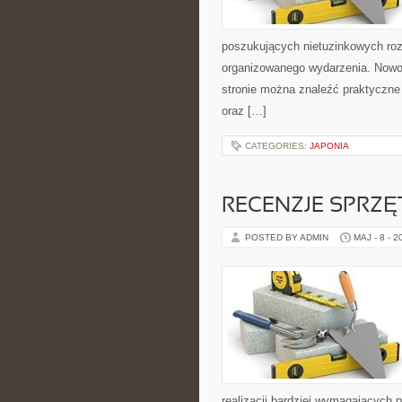
poszukujących nietuzinkowych ro
organizowanego wydarzenia. Nowoś
stronie można znaleźć praktyczne
oraz […]
CATEGORIES:
JAPONIA
RECENZJE SPRZ
POSTED BY ADMIN
MAJ - 8 - 2
realizacji bardziej wymagających 