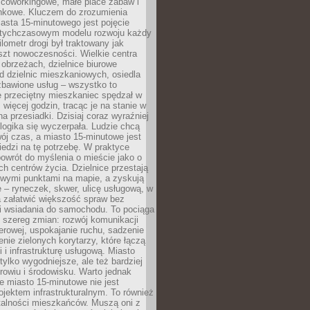
 coworkingowe, małe place zabaw i
onkowe. Kluczem do zrozumienia
asta 15-minutowego jest pojęcie
tychczasowym modelu rozwoju każdy
lometr drogi był traktowany jak
szt nowoczesności. Wielkie centra
obrzeżach, dzielnice biurowe
d dzielnic mieszkaniowych, osiedla
zbawione usług – wszystko to
e przeciętny mieszkaniec spędzał w
 więcej godzin, tracąc je na stanie w
na przesiadki. Dzisiaj coraz wyraźniej
 logika się wyczerpała. Ludzie chcą
ój czas, a miasto 15-minutowe jest
edzi na tę potrzebę. W praktyce
owrót do myślenia o mieście jako o
ych centrów życia. Dzielnice przestają
wymi punktami na mapie, a zyskują
 – ryneczek, skwer, ulicę usługową, w
a załatwić większość spraw bez
i wsiadania do samochodu. To pociąga
 szereg zmian: rozwój komunikacji
werowej, uspokajanie ruchu, sadzenie
enie zielonych korytarzy, które łączą
i i infrastrukturę usługową. Miasto
 tylko wygodniejsze, ale też bardziej
rowiu i środowisku. Warto jednak
 miasto 15-minutowe nie jest
ojektem infrastrukturalnym. To również
alności mieszkańców. Muszą oni z