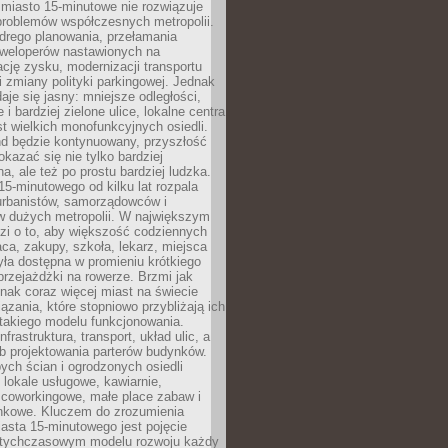
miasto 15-minutowe nie rozwiązuje
problemów współczesnych metropolii.
ego planowania, przełamania
eweloperów nastawionych na
ję zysku, modernizacji transportu
i zmiany polityki parkingowej. Jednak
aje się jasny: mniejsze odległości,
i bardziej zielone ulice, lokalne centra
t wielkich monofunkcyjnych osiedli.
end będzie kontynuowany, przyszłość
kazać się nie tylko bardziej
, ale też po prostu bardziej ludzka.
15-minutowego od kilku lat rozpala
urbanistów, samorządowców i
 dużych metropolii. W największym
zi o to, aby większość codziennych
aca, zakupy, szkoła, lekarz, miejsca
była dostępna w promieniu krótkiego
przejażdżki na rowerze. Brzmi jak
dnak coraz więcej miast na świecie
ązania, które stopniowo przybliżają ich
 takiego modelu funkcjonowania.
nfrastruktura, transport, układ ulic, a
b projektowania parterów budynków.
ych ścian i ogrodzonych osiedli
ę lokale usługowe, kawiarnie,
 coworkingowe, małe place zabaw i
onkowe. Kluczem do zrozumienia
asta 15-minutowego jest pojęcie
tychczasowym modelu rozwoju każdy