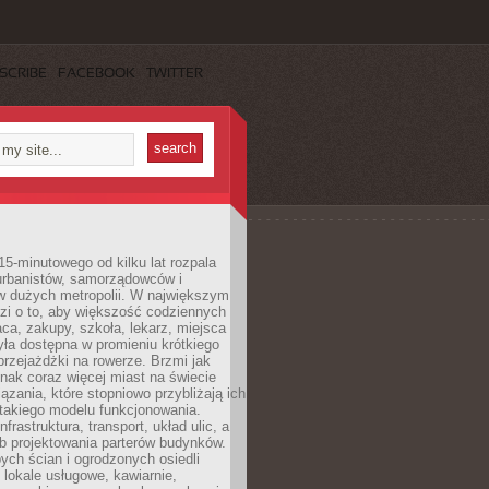
SCRIBE
FACEBOOK
TWITTER
15-minutowego od kilku lat rozpala
urbanistów, samorządowców i
 dużych metropolii. W największym
zi o to, aby większość codziennych
aca, zakupy, szkoła, lekarz, miejsca
była dostępna w promieniu krótkiego
przejażdżki na rowerze. Brzmi jak
dnak coraz więcej miast na świecie
ązania, które stopniowo przybliżają ich
 takiego modelu funkcjonowania.
nfrastruktura, transport, układ ulic, a
b projektowania parterów budynków.
ych ścian i ogrodzonych osiedli
ę lokale usługowe, kawiarnie,