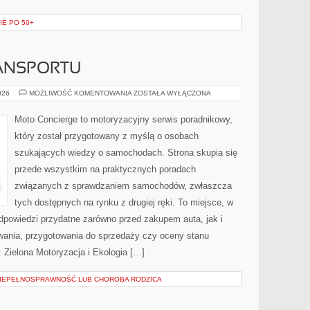
IE PO 50+
ANSPORTU
PRZYSZŁOŚĆ
026
MOŻLIWOŚĆ KOMENTOWANIA
ZOSTAŁA WYŁĄCZONA
TRANSPORTU
Moto Concierge to motoryzacyjny serwis poradnikowy,
który został przygotowany z myślą o osobach
szukających wiedzy o samochodach. Strona skupia się
przede wszystkim na praktycznych poradach
związanych z sprawdzaniem samochodów, zwłaszcza
tych dostępnych na rynku z drugiej ręki. To miejsce, w
dpowiedzi przydatne zarówno przed zakupem auta, jak i
wania, przygotowania do sprzedaży czy oceny stanu
 Zielona Motoryzacja i Ekologia […]
NIEPEŁNOSPRAWNOŚĆ LUB CHOROBA RODZICA