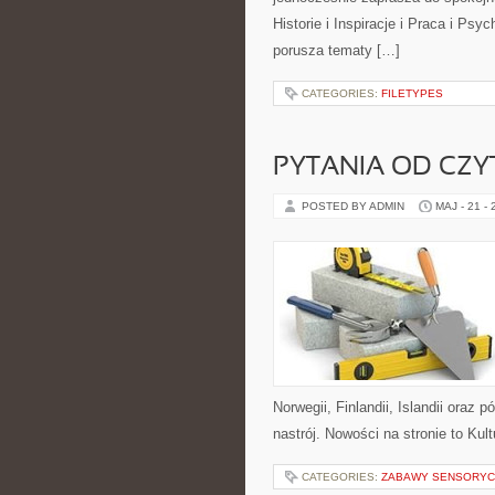
Historie i Inspiracje i Praca i Psy
porusza tematy […]
CATEGORIES:
FILETYPES
PYTANIA OD CZ
POSTED BY ADMIN
MAJ - 21 -
Norwegii, Finlandii, Islandii oraz
nastrój. Nowości na stronie to Kult
CATEGORIES:
ZABAWY SENSORYC