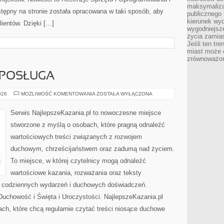
maksymalizac
tępny na stronie została opracowana w taki sposób, aby
publicznego 
kierunek wyd
ientów. Dzięki […]
wygodniejsze 
życia zamias
Jeśli ten tr
miast może o
zrównoważona
 POSŁUGA
DUCHOWNI
026
MOŻLIWOŚĆ KOMENTOWANIA
ZOSTAŁA WYŁĄCZONA
I
ICH
POSŁUGA
Serwis NajlepszeKazania.pl to nowoczesne miejsce
stworzone z myślą o osobach, które pragną odnaleźć
wartościowych treści związanych z rozwojem
duchowym, chrześcijaństwem oraz zadumą nad życiem.
To miejsce, w której czytelnicy mogą odnaleźć
wartościowe kazania, rozważania oraz teksty
s codziennych wydarzeń i duchowych doświadczeń.
i Duchowość i Święta i Uroczystości. NajlepszeKazania.pl
ch, które chcą regularnie czytać treści niosące duchowe