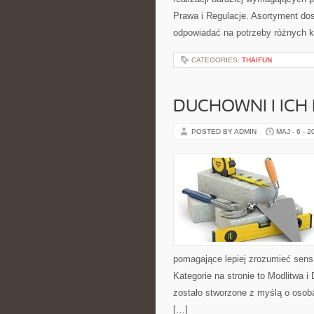
Prawa i Regulacje. Asortyment dos
odpowiadać na potrzeby różnych kl
CATEGORIES:
THAIFUN
DUCHOWNI I ICH
POSTED BY ADMIN
MAJ - 6 - 2
pomagające lepiej zrozumieć sen
Kategorie na stronie to Modlitwa 
zostało stworzone z myślą o osoba
[…]