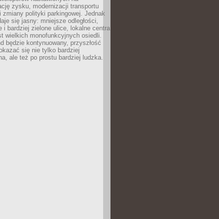
ję zysku, modernizacji transportu
i zmiany polityki parkingowej. Jednak
aje się jasny: mniejsze odległości,
i bardziej zielone ulice, lokalne centra
t wielkich monofunkcyjnych osiedli.
end będzie kontynuowany, przyszłość
kazać się nie tylko bardziej
, ale też po prostu bardziej ludzka.