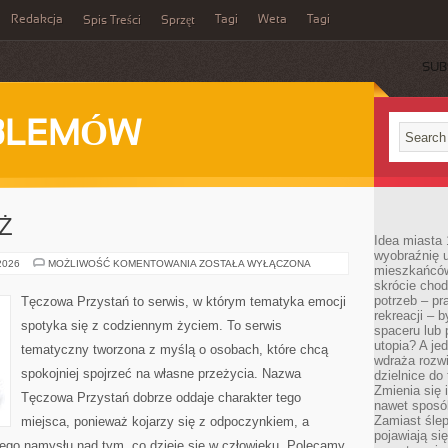
Redakcja
Tagi
Weta
Tagi
Spis Treści
Sprzęt
SUB
BLEMÓW
EŻ
Idea miasta 
wyobraźnię 
DZIECI
 2026
MOŻLIWOŚĆ KOMENTOWANIA
ZOSTAŁA WYŁĄCZONA
mieszkańców
I
skrócie chod
MŁODZIEŻ
potrzeb – pr
Tęczowa Przystań to serwis, w którym tematyka emocji
rekreacji – 
spotyka się z codziennym życiem. To serwis
spaceru lub 
utopia? A je
tematyczny tworzona z myślą o osobach, które chcą
wdraża rozwi
spokojniej spojrzeć na własne przeżycia. Nazwa
dzielnice do
Zmienia się i
Tęczowa Przystań dobrze oddaje charakter tego
nawet sposó
Zamiast ślep
miejsca, ponieważ kojarzy się z odpoczynkiem, a
pojawiają si
ego namysłu nad tym, co dzieje się w człowieku. Polecamy