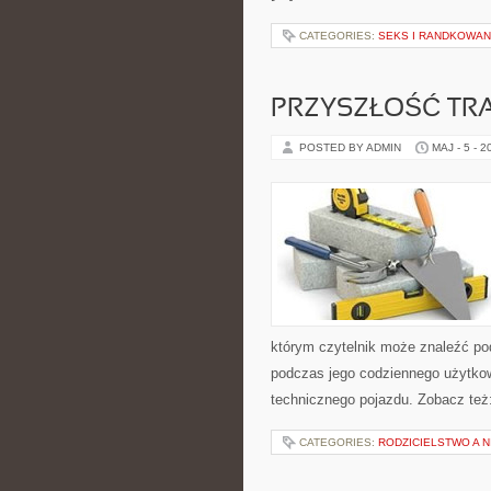
CATEGORIES:
SEKS I RANDKOWAN
PRZYSZŁOŚĆ TR
POSTED BY ADMIN
MAJ - 5 - 2
którym czytelnik może znaleźć po
podczas jego codziennego użytko
technicznego pojazdu. Zobacz też:
CATEGORIES:
RODZICIELSTWO A 