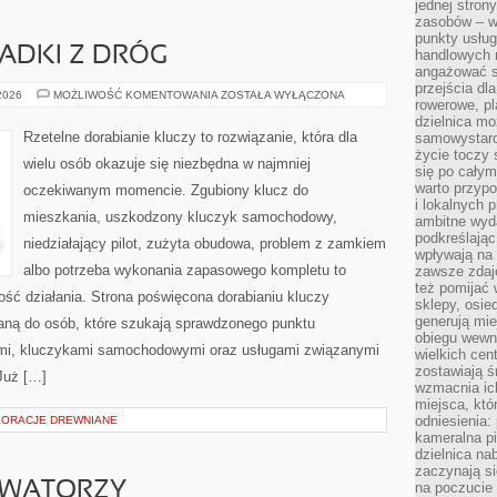
jednej stron
zasobów – wy
punkty usłu
PADKI Z DRÓG
handlowych n
angażować s
przejścia dl
HISTORIE
 2026
MOŻLIWOŚĆ KOMENTOWANIA
ZOSTAŁA WYŁĄCZONA
rowerowe, p
I
PRZYPADKI
dzielnica mo
Z
Rzetelne dorabianie kluczy to rozwiązanie, która dla
samowystarc
DRÓG
życie toczy 
wielu osób okazuje się niezbędna w najmniej
się po całym
warto przypo
oczekiwanym momencie. Zgubiony klucz do
i lokalnych 
mieszkania, uszkodzony kluczyk samochodowy,
ambitne wy
podkreślając
niedziałający pilot, zużyta obudowa, problem z zamkiem
wpływają na 
albo potrzeba wykonania zapasowego kompletu to
zawsze zdaj
też pomijać 
ność działania. Strona poświęcona dorabianiu kluczy
sklepy, osie
generują mie
waną do osób, które szukają sprawdzonego punktu
obiegu wewną
mi, kluczykami samochodowymi oraz usługami związanymi
wielkich ce
zostawiają ś
Już […]
wzmacnia ich
miejsca, któ
odniesienia:
KORACJE DREWNIANE
kameralna pi
dzielnica na
zaczynają s
OWATORZY
na poczucie 