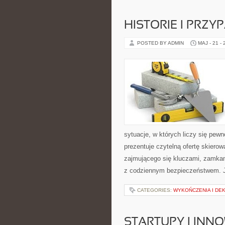
HISTORIE I PRZY
POSTED BY ADMIN
MAJ - 21 -
sytuacje, w których liczy się pew
prezentuje czytelną ofertę skiero
zajmującego się kluczami, zamka
z codziennym bezpieczeństwem. 
CATEGORIES:
WYKOŃCZENIA I DE
STARTUPY I INN