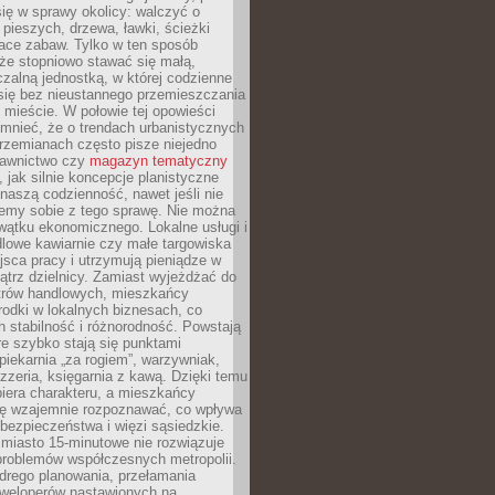
ię w sprawy okolicy: walczyć o
a pieszych, drzewa, ławki, ścieżki
lace zabaw. Tylko w ten sposób
że stopniowo stawać się małą,
zalną jednostką, w której codzienne
się bez nieustannego przemieszczania
 mieście. W połowie tej opowieści
mnieć, że o trendach urbanistycznych
przemianach często pisze niejedno
dawnictwo czy
magazyn tematyczny
, jak silnie koncepcje planistyczne
naszą codzienność, nawet jeśli nie
emy sobie z tego sprawę. Nie można
wątku ekonomicznego. Lokalne usługi i
dlowe kawiarnie czy małe targowiska
jsca pracy i utrzymują pieniądze w
trz dzielnicy. Zamiast wyjeżdżać do
ntrów handlowych, mieszkańcy
rodki w lokalnych biznesach, co
 stabilność i różnorodność. Powstają
re szybko stają się punktami
 piekarnia „za rogiem”, warzywniak,
zzeria, księgarnia z kawą. Dzięki temu
biera charakteru, a mieszkańcy
ię wzajemnie rozpoznawać, co wpływa
bezpieczeństwa i więzi sąsiedzkie.
miasto 15-minutowe nie rozwiązuje
problemów współczesnych metropolii.
ego planowania, przełamania
eweloperów nastawionych na