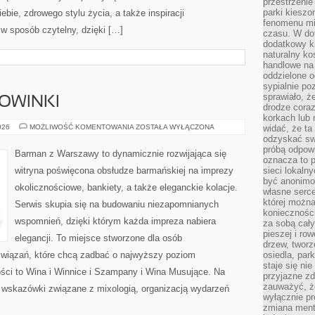
przestrzenie
parki kiesz
ebie, zdrowego stylu życia, a także inspiracji
fenomenu mi
 w sposób czytelny, dzięki […]
czasu. W do
dodatkowy ki
naturalny ko
handlowe na 
oddzielone o
sypialnie po
sprawiało, ż
NOWINKI
drodze coraz
korkach lub 
CIEKAWOSTKI
026
MOŻLIWOŚĆ KOMENTOWANIA
ZOSTAŁA WYŁĄCZONA
widać, że ta
I
odzyskać sw
NOWINKI
próbą odpowi
Barman z Warszawy to dynamicznie rozwijająca się
oznacza to p
witryna poświęcona obsłudze barmańskiej na imprezy
sieci lokaln
być anonimo
okolicznościowe, bankiety, a także eleganckie kolacje.
własne serce
której możn
Serwis skupia się na budowaniu niezapomnianych
koniecznośc
wspomnień, dzięki którym każda impreza nabiera
za sobą cały
pieszej i ro
elegancji. To miejsce stworzone dla osób
drzew, tworz
związań, które chcą zadbać o najwyższy poziom
osiedla, park
staje się nie
ci to Wina i Winnice i Szampany i Wina Musujące. Na
przyjazne zd
zauważyć, że
 wskazówki związane z mixologią, organizacją wydarzeń
wyłącznie pr
zmiana ment