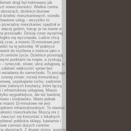
lometr drogi był traktowany jak
szt nowoczesności. Wielkie centra
obrzeżach, dzielnice biurowe
d dzielnic mieszkaniowych, osiedla
zbawione usług – wszystko to
e przeciętny mieszkaniec spędzał w
 więcej godzin, tracąc je na stanie w
na przesiadki. Dzisiaj coraz wyraźniej
 logika się wyczerpała. Ludzie chcą
ój czas, a miasto 15-minutowe jest
edzi na tę potrzebę. W praktyce
owrót do myślenia o mieście jako o
ych centrów życia. Dzielnice przestają
wymi punktami na mapie, a zyskują
 – ryneczek, skwer, ulicę usługową, w
a załatwić większość spraw bez
i wsiadania do samochodu. To pociąga
 szereg zmian: rozwój komunikacji
werowej, uspokajanie ruchu, sadzenie
enie zielonych korytarzy, które łączą
i i infrastrukturę usługową. Miasto
 tylko wygodniejsze, ale też bardziej
rowiu i środowisku. Warto jednak
 miasto 15-minutowe nie jest
ojektem infrastrukturalnym. To również
alności mieszkańców. Muszą oni z
y nauczyć się korzystać z lokalnych
bierać pobliskie sklepy, kawiarnie i
gowe zamiast dużych centrów
a obrzeżach. Z drugiej strony, powinni