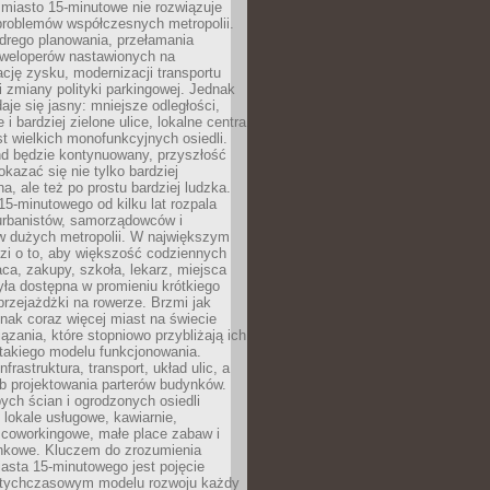
miasto 15-minutowe nie rozwiązuje
problemów współczesnych metropolii.
ego planowania, przełamania
eweloperów nastawionych na
ję zysku, modernizacji transportu
i zmiany polityki parkingowej. Jednak
aje się jasny: mniejsze odległości,
i bardziej zielone ulice, lokalne centra
t wielkich monofunkcyjnych osiedli.
end będzie kontynuowany, przyszłość
kazać się nie tylko bardziej
, ale też po prostu bardziej ludzka.
15-minutowego od kilku lat rozpala
urbanistów, samorządowców i
 dużych metropolii. W największym
zi o to, aby większość codziennych
aca, zakupy, szkoła, lekarz, miejsca
była dostępna w promieniu krótkiego
przejażdżki na rowerze. Brzmi jak
dnak coraz więcej miast na świecie
ązania, które stopniowo przybliżają ich
 takiego modelu funkcjonowania.
nfrastruktura, transport, układ ulic, a
b projektowania parterów budynków.
ych ścian i ogrodzonych osiedli
ę lokale usługowe, kawiarnie,
 coworkingowe, małe place zabaw i
onkowe. Kluczem do zrozumienia
asta 15-minutowego jest pojęcie
tychczasowym modelu rozwoju każdy