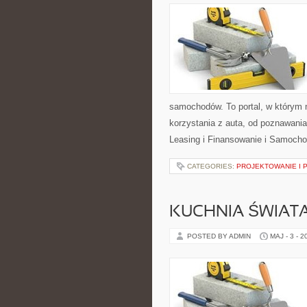
samochodów. To portal, w którym
korzystania z auta, od poznawania
Leasing i Finansowanie i Samoch
CATEGORIES:
PROJEKTOWANIE I 
KUCHNIA ŚWIATA
POSTED BY ADMIN
MAJ - 3 - 2