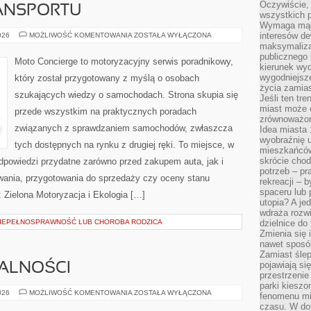
Oczywiście, 
ANSPORTU
wszystkich 
Wymaga mądr
PRZYSZŁOŚĆ
interesów d
026
MOŻLIWOŚĆ KOMENTOWANIA
ZOSTAŁA WYŁĄCZONA
TRANSPORTU
maksymalizac
publicznego 
Moto Concierge to motoryzacyjny serwis poradnikowy,
kierunek wyd
wygodniejsze 
który został przygotowany z myślą o osobach
życia zamias
szukających wiedzy o samochodach. Strona skupia się
Jeśli ten tr
miast może o
przede wszystkim na praktycznych poradach
zrównoważona
związanych z sprawdzaniem samochodów, zwłaszcza
Idea miasta 
wyobraźnię 
tych dostępnych na rynku z drugiej ręki. To miejsce, w
mieszkańców
skrócie chod
dpowiedzi przydatne zarówno przed zakupem auta, jak i
potrzeb – pr
wania, przygotowania do sprzedaży czy oceny stanu
rekreacji – 
spaceru lub 
 Zielona Motoryzacja i Ekologia […]
utopia? A je
wdraża rozwi
NIEPEŁNOSPRAWNOŚĆ LUB CHOROBA RODZICA
dzielnice do
Zmienia się i
nawet sposó
Zamiast ślep
pojawiają si
MALNOŚCI
przestrzenie
parki kiesz
PRZEPISY
026
MOŻLIWOŚĆ KOMENTOWANIA
ZOSTAŁA WYŁĄCZONA
fenomenu mi
I
czasu. W do
FORMALNOŚCI