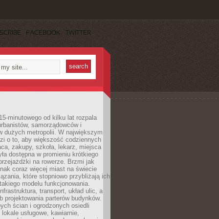
SCRIBE
FACEBOOK
TWITTER
15-minutowego od kilku lat rozpala
urbanistów, samorządowców i
 dużych metropolii. W największym
zi o to, aby większość codziennych
aca, zakupy, szkoła, lekarz, miejsca
była dostępna w promieniu krótkiego
przejażdżki na rowerze. Brzmi jak
dnak coraz więcej miast na świecie
ązania, które stopniowo przybliżają ich
 takiego modelu funkcjonowania.
nfrastruktura, transport, układ ulic, a
b projektowania parterów budynków.
ych ścian i ogrodzonych osiedli
ę lokale usługowe, kawiarnie,