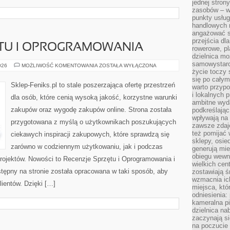
jednej stron
zasobów – wy
punkty usłu
handlowych n
angażować s
przejścia dl
ĘTU I OPROGRAMOWANIA
rowerowe, p
dzielnica mo
samowystarc
RECENZJE
026
MOŻLIWOŚĆ KOMENTOWANIA
ZOSTAŁA WYŁĄCZONA
SPRZĘTU
życie toczy 
I
się po całym
OPROGRAMOWANIA
Sklep-Feniks.pl to stale poszerzająca ofertę przestrzeń
warto przypo
i lokalnych 
dla osób, które cenią wysoką jakość, korzystne warunki
ambitne wy
zakupów oraz wygodę zakupów online. Strona została
podkreślając
wpływają na 
przygotowana z myślą o użytkownikach poszukujących
zawsze zdaj
też pomijać 
ciekawych inspiracji zakupowych, które sprawdzą się
sklepy, osie
zarówno w codziennym użytkowaniu, jak i podczas
generują mie
obiegu wewną
projektów. Nowości to Recenzje Sprzętu i Oprogramowania i
wielkich ce
tępny na stronie została opracowana w taki sposób, aby
zostawiają ś
wzmacnia ich
ientów. Dzięki […]
miejsca, któ
odniesienia:
kameralna pi
dzielnica na
zaczynają s
na poczucie 