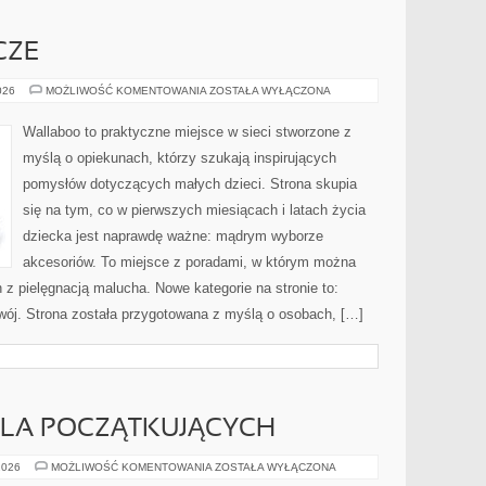
CZE
CHUSTY
026
MOŻLIWOŚĆ KOMENTOWANIA
ZOSTAŁA WYŁĄCZONA
I
OTULACZE
Wallaboo to praktyczne miejsce w sieci stworzone z
myślą o opiekunach, którzy szukają inspirujących
pomysłów dotyczących małych dzieci. Strona skupia
się na tym, co w pierwszych miesiącach i latach życia
dziecka jest naprawdę ważne: mądrym wyborze
akcesoriów. To miejsce z poradami, w którym można
z pielęgnacją malucha. Nowe kategorie na stronie to:
zwój. Strona została przygotowana z myślą o osobach, […]
LA POCZĄTKUJĄCYCH
KAJAKARSTWO
2026
MOŻLIWOŚĆ KOMENTOWANIA
ZOSTAŁA WYŁĄCZONA
DLA