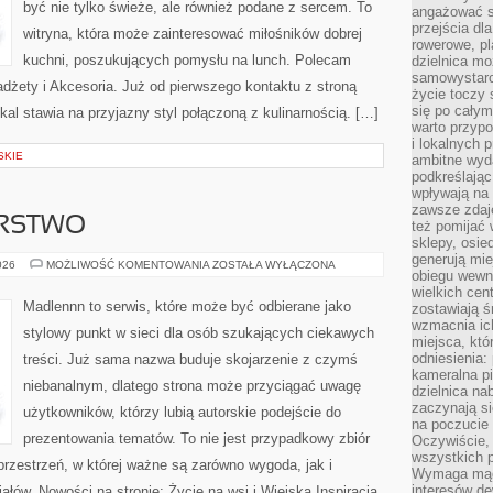
być nie tylko świeże, ale również podane z sercem. To
angażować s
przejścia dl
witryna, która może zainteresować miłośników dobrej
rowerowe, p
kuchni, poszukujących pomysłu na lunch. Polecam
dzielnica mo
samowystarc
dżety i Akcesoria. Już od pierwszego kontaktu z stroną
życie toczy 
się po całym
kal stawia na przyjazny styl połączoną z kulinarnością. […]
warto przypo
i lokalnych 
SKIE
ambitne wy
podkreślając
wpływają na 
zawsze zdaj
ARSTWO
też pomijać 
sklepy, osie
generują mie
DOM
026
MOŻLIWOŚĆ KOMENTOWANIA
ZOSTAŁA WYŁĄCZONA
obiegu wewną
I
GOSPODARSTWO
wielkich ce
Madlennn to serwis, które może być odbierane jako
zostawiają ś
wzmacnia ich
stylowy punkt w sieci dla osób szukających ciekawych
miejsca, któ
odniesienia:
treści. Już sama nazwa buduje skojarzenie z czymś
kameralna pi
niebanalnym, dlatego strona może przyciągać uwagę
dzielnica na
zaczynają s
użytkowników, którzy lubią autorskie podejście do
na poczucie 
prezentowania tematów. To nie jest przypadkowy zbiór
Oczywiście, 
wszystkich 
 przestrzeń, w której ważne są zarówno wygoda, jak i
Wymaga mądr
interesów d
łów. Nowości na stronie: Życie na wsi i Wiejska Inspiracja