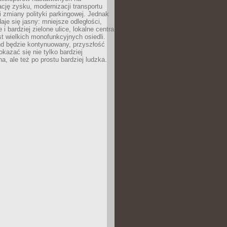
ję zysku, modernizacji transportu
i zmiany polityki parkingowej. Jednak
aje się jasny: mniejsze odległości,
i bardziej zielone ulice, lokalne centra
t wielkich monofunkcyjnych osiedli.
end będzie kontynuowany, przyszłość
kazać się nie tylko bardziej
, ale też po prostu bardziej ludzka.