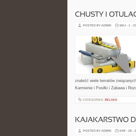
CHUSTY I OTULA
POSTED BY ADMIN
MAJ - 1 - 2
znaleźć wiele tematów związanych 
Karmienie i Posiłki i Zabawa i Ro
CATEGORIES:
RELAKS
KAJAKARSTWO D
POSTED BY ADMIN
KWI - 29 - 