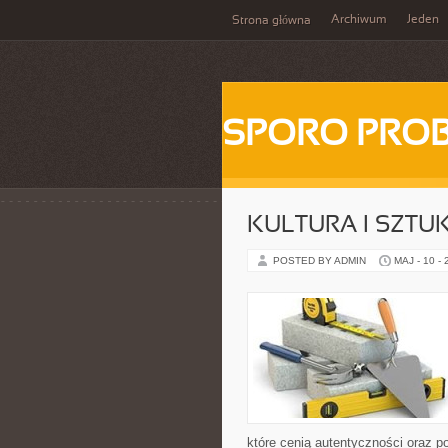
Archiwum
Jeden
Strona główna
SPORO PRO
KULTURA I SZTU
POSTED BY ADMIN
MAJ - 10 -
które cenią autentyczności oraz p