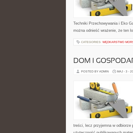
Techniki Przechowywania i Eko Ga
można odnieść wrażenie, że ten lo
CATEGORIES:
WĘDKARSTWO MOR
DOM I GOSPOD
POSTED BY ADMIN
MAJ - 3 - 2
treści, lecz przyjemna w odbiorze
użyteczność publikowanych materia