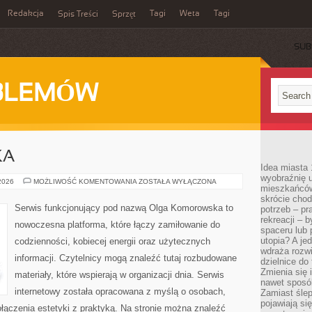
Redakcja
Tagi
Weta
Tagi
Spis Treści
Sprzęt
SUB
BLEMÓW
KA
Idea miasta 
wyobraźnię 
KULTURA
 2026
MOŻLIWOŚĆ KOMENTOWANIA
ZOSTAŁA WYŁĄCZONA
mieszkańców
I
SZTUKA
skrócie chod
Serwis funkcjonujący pod nazwą Olga Komorowska to
potrzeb – pr
rekreacji – 
nowoczesna platforma, które łączy zamiłowanie do
spaceru lub 
utopia? A je
codzienności, kobiecej energii oraz użytecznych
wdraża rozwi
informacji. Czytelnicy mogą znaleźć tutaj rozbudowane
dzielnice do
Zmienia się i
materiały, które wspierają w organizacji dnia. Serwis
nawet sposó
internetowy została opracowana z myślą o osobach,
Zamiast ślep
pojawiają si
ołączenia estetyki z praktyką. Na stronie można znaleźć