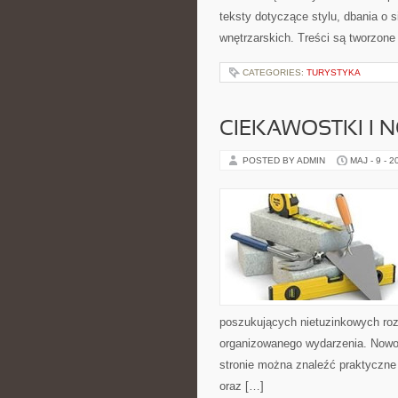
teksty dotyczące stylu, dbania o si
wnętrzarskich. Treści są tworzone
CATEGORIES:
TURYSTYKA
CIEKAWOSTKI I 
POSTED BY ADMIN
MAJ - 9 - 2
poszukujących nietuzinkowych ro
organizowanego wydarzenia. Nowoś
stronie można znaleźć praktyczne
oraz […]