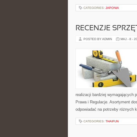
CATEGORIES:
JAPONIA
RECENZJE SPRZ
POSTED BY ADMIN
MAJ - 8 - 2
realizacji bardziej wymagających 
Prawa i Regulacje. Asortyment dos
odpowiadać na potrzeby różnych kl
CATEGORIES:
THAIFUN