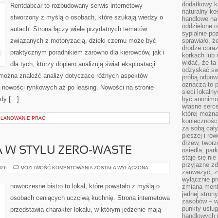
dodatkowy ki
Rentdabcar to rozbudowany serwis internetowy
naturalny ko
stworzony z myślą o osobach, które szukają wiedzy o
handlowe na 
oddzielone o
autach. Strona łączy wiele przydatnych tematów
sypialnie po
związanych z motoryzacją, dzięki czemu może być
sprawiało, ż
drodze coraz
praktycznym poradnikiem zarówno dla kierowców, jak i
korkach lub 
widać, że ta
dla tych, którzy dopiero analizują świat eksploatacji
odzyskać sw
 można znaleźć analizy dotyczące różnych aspektów
próbą odpowi
oznacza to p
 nowości rynkowych aż po leasing. Nowości na stronie
sieci lokaln
ody […]
być anonimo
własne serce
której możn
PLANOWANIE PRAC
koniecznośc
za sobą cały
pieszej i ro
drzew, tworz
 W STYLU ZERO-WASTE
osiedla, park
staje się nie
przyjazne zd
KUCHNIA
026
MOŻLIWOŚĆ KOMENTOWANIA
ZOSTAŁA WYŁĄCZONA
zauważyć, że
ŚWIATA
W
wyłącznie pr
STYLU
nowoczesne bistro to lokal, które powstało z myślą o
zmiana ment
ZERO-
jednej stron
WASTE
osobach ceniących uczciwą kuchnię. Strona internetowa
zasobów – wy
punkty usłu
przedstawia charakter lokalu, w którym jedzenie mają
handlowych n