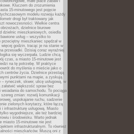
 coworkingowe, małe place zabaw i
onkowe. Kluczem do zrozumienia
asta 15-minutowego jest pojęcie
tychczasowym modelu rozwoju każdy
lometr drogi był traktowany jak
szt nowoczesności. Wielkie centra
obrzeżach, dzielnice biurowe
d dzielnic mieszkaniowych, osiedla
zbawione usług – wszystko to
e przeciętny mieszkaniec spędzał w
 więcej godzin, tracąc je na stanie w
na przesiadki. Dzisiaj coraz wyraźniej
 logika się wyczerpała. Ludzie chcą
ój czas, a miasto 15-minutowe jest
edzi na tę potrzebę. W praktyce
owrót do myślenia o mieście jako o
ych centrów życia. Dzielnice przestają
wymi punktami na mapie, a zyskują
 – ryneczek, skwer, ulicę usługową, w
a załatwić większość spraw bez
i wsiadania do samochodu. To pociąga
 szereg zmian: rozwój komunikacji
werowej, uspokajanie ruchu, sadzenie
enie zielonych korytarzy, które łączą
i i infrastrukturę usługową. Miasto
 tylko wygodniejsze, ale też bardziej
rowiu i środowisku. Warto jednak
 miasto 15-minutowe nie jest
ojektem infrastrukturalnym. To również
alności mieszkańców. Muszą oni z