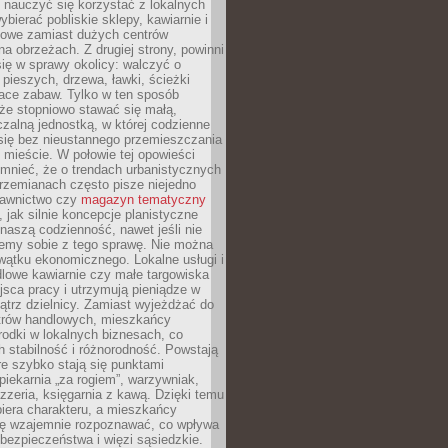
y nauczyć się korzystać z lokalnych
bierać pobliskie sklepy, kawiarnie i
gowe zamiast dużych centrów
a obrzeżach. Z drugiej strony, powinni
ię w sprawy okolicy: walczyć o
a pieszych, drzewa, ławki, ścieżki
lace zabaw. Tylko w ten sposób
że stopniowo stawać się małą,
zalną jednostką, w której codzienne
się bez nieustannego przemieszczania
 mieście. W połowie tej opowieści
mnieć, że o trendach urbanistycznych
przemianach często pisze niejedno
dawnictwo czy
magazyn tematyczny
, jak silnie koncepcje planistyczne
naszą codzienność, nawet jeśli nie
emy sobie z tego sprawę. Nie można
wątku ekonomicznego. Lokalne usługi i
dlowe kawiarnie czy małe targowiska
jsca pracy i utrzymują pieniądze w
trz dzielnicy. Zamiast wyjeżdżać do
ntrów handlowych, mieszkańcy
rodki w lokalnych biznesach, co
 stabilność i różnorodność. Powstają
re szybko stają się punktami
 piekarnia „za rogiem”, warzywniak,
zzeria, księgarnia z kawą. Dzięki temu
biera charakteru, a mieszkańcy
ię wzajemnie rozpoznawać, co wpływa
bezpieczeństwa i więzi sąsiedzkie.