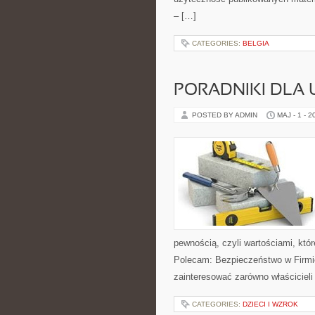
– […]
CATEGORIES:
BELGIA
PORADNIKI DLA
POSTED BY ADMIN
MAJ - 1 - 2
pewnością, czyli wartościami, któ
Polecam: Bezpieczeństwo w Firmie
zainteresować zarówno właścicieli 
CATEGORIES:
DZIECI I WZROK