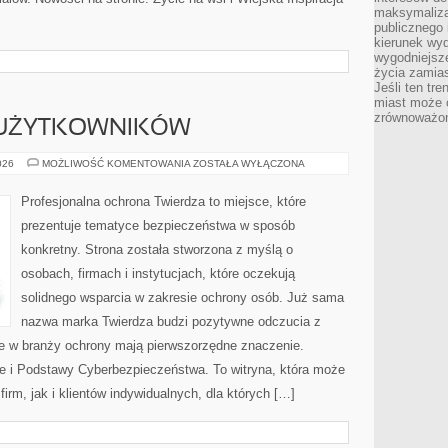
maksymalizac
publicznego 
kierunek wyd
wygodniejsze 
życia zamias
Jeśli ten tr
miast może o
zrównoważona
 UŻYTKOWNIKÓW
PORADNIKI
026
MOŻLIWOŚĆ KOMENTOWANIA
ZOSTAŁA WYŁĄCZONA
DLA
UŻYTKOWNIKÓW
Profesjonalna ochrona Twierdza to miejsce, które
prezentuje tematyce bezpieczeństwa w sposób
konkretny. Strona została stworzona z myślą o
osobach, firmach i instytucjach, które oczekują
solidnego wsparcia w zakresie ochrony osób. Już sama
nazwa marka Twierdza budzi pozytywne odczucia z
re w branży ochrony mają pierwszorzędne znaczenie.
 i Podstawy Cyberbezpieczeństwa. To witryna, która może
firm, jak i klientów indywidualnych, dla których […]