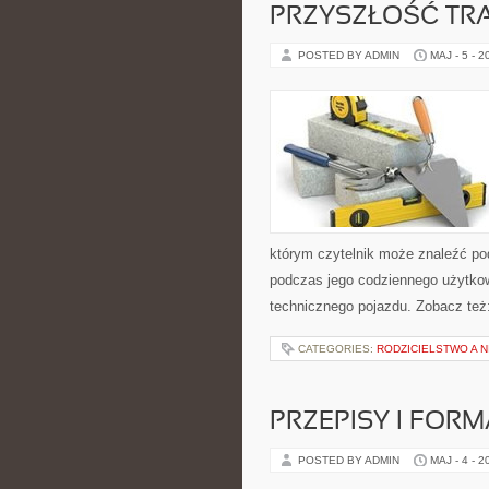
PRZYSZŁOŚĆ TR
POSTED BY ADMIN
MAJ - 5 - 2
którym czytelnik może znaleźć po
podczas jego codziennego użytko
technicznego pojazdu. Zobacz też:
CATEGORIES:
RODZICIELSTWO A 
PRZEPISY I FOR
POSTED BY ADMIN
MAJ - 4 - 2