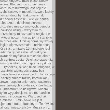
 coworkingowe, małe place zabaw i
onkowe. Kluczem do zrozumienia
asta 15-minutowego jest pojęcie
tychczasowym modelu rozwoju każdy
lometr drogi był traktowany jak
szt nowoczesności. Wielkie centra
obrzeżach, dzielnice biurowe
d dzielnic mieszkaniowych, osiedla
zbawione usług – wszystko to
e przeciętny mieszkaniec spędzał w
 więcej godzin, tracąc je na stanie w
na przesiadki. Dzisiaj coraz wyraźniej
 logika się wyczerpała. Ludzie chcą
ój czas, a miasto 15-minutowe jest
edzi na tę potrzebę. W praktyce
owrót do myślenia o mieście jako o
ych centrów życia. Dzielnice przestają
wymi punktami na mapie, a zyskują
 – ryneczek, skwer, ulicę usługową, w
a załatwić większość spraw bez
i wsiadania do samochodu. To pociąga
 szereg zmian: rozwój komunikacji
werowej, uspokajanie ruchu, sadzenie
enie zielonych korytarzy, które łączą
i i infrastrukturę usługową. Miasto
 tylko wygodniejsze, ale też bardziej
rowiu i środowisku. Warto jednak
 miasto 15-minutowe nie jest
ojektem infrastrukturalnym. To również
alności mieszkańców. Muszą oni z