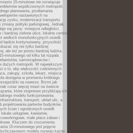
miasto 15-minutowe nie rozwiązuje
problemów współczesnych metropolii.
ego planowania, przełamania
eweloperów nastawionych na
ję zysku, modernizacji transportu
i zmiany polityki parkingowej. Jednak
aje się jasny: mniejsze odległości,
i bardziej zielone ulice, lokalne centra
t wielkich monofunkcyjnych osiedli.
end będzie kontynuowany, przyszłość
kazać się nie tylko bardziej
, ale też po prostu bardziej ludzka.
15-minutowego od kilku lat rozpala
urbanistów, samorządowców i
 dużych metropolii. W największym
zi o to, aby większość codziennych
aca, zakupy, szkoła, lekarz, miejsca
była dostępna w promieniu krótkiego
przejażdżki na rowerze. Brzmi jak
dnak coraz więcej miast na świecie
ązania, które stopniowo przybliżają ich
 takiego modelu funkcjonowania.
nfrastruktura, transport, układ ulic, a
b projektowania parterów budynków.
ych ścian i ogrodzonych osiedli
ę lokale usługowe, kawiarnie,
 coworkingowe, małe place zabaw i
onkowe. Kluczem do zrozumienia
asta 15-minutowego jest pojęcie
tychczasowym modelu rozwoju każdy