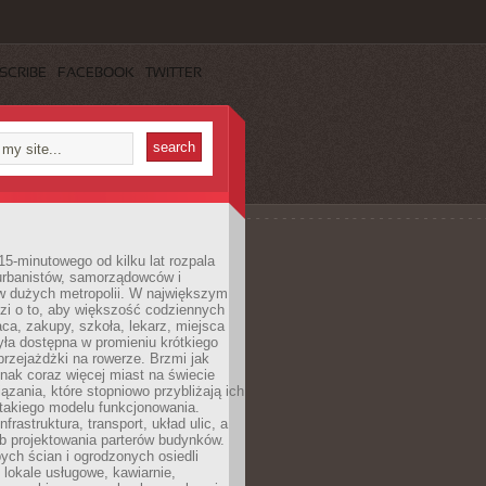
SCRIBE
FACEBOOK
TWITTER
15-minutowego od kilku lat rozpala
urbanistów, samorządowców i
 dużych metropolii. W największym
zi o to, aby większość codziennych
aca, zakupy, szkoła, lekarz, miejsca
była dostępna w promieniu krótkiego
przejażdżki na rowerze. Brzmi jak
dnak coraz więcej miast na świecie
ązania, które stopniowo przybliżają ich
 takiego modelu funkcjonowania.
nfrastruktura, transport, układ ulic, a
b projektowania parterów budynków.
ych ścian i ogrodzonych osiedli
ę lokale usługowe, kawiarnie,