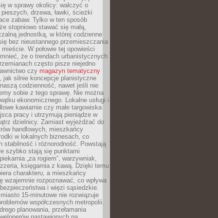
ię w sprawy okolicy: walczyć o
a pieszych, drzewa, ławki, ścieżki
lace zabaw. Tylko w ten sposób
że stopniowo stawać się małą,
zalną jednostką, w której codzienne
się bez nieustannego przemieszczania
 mieście. W połowie tej opowieści
mnieć, że o trendach urbanistycznych
przemianach często pisze niejedno
dawnictwo czy
magazyn tematyczny
, jak silnie koncepcje planistyczne
naszą codzienność, nawet jeśli nie
emy sobie z tego sprawę. Nie można
wątku ekonomicznego. Lokalne usługi i
dlowe kawiarnie czy małe targowiska
jsca pracy i utrzymują pieniądze w
trz dzielnicy. Zamiast wyjeżdżać do
ntrów handlowych, mieszkańcy
rodki w lokalnych biznesach, co
 stabilność i różnorodność. Powstają
re szybko stają się punktami
 piekarnia „za rogiem”, warzywniak,
zzeria, księgarnia z kawą. Dzięki temu
biera charakteru, a mieszkańcy
ię wzajemnie rozpoznawać, co wpływa
bezpieczeństwa i więzi sąsiedzkie.
miasto 15-minutowe nie rozwiązuje
problemów współczesnych metropolii.
ego planowania, przełamania
eweloperów nastawionych na