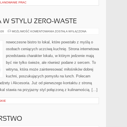
PLANOWANIE PRAC
 W STYLU ZERO-WASTE
KUCHNIA
026
MOŻLIWOŚĆ KOMENTOWANIA
ZOSTAŁA WYŁĄCZONA
ŚWIATA
W
STYLU
nowoczesne bistro to lokal, które powstało z myślą o
ZERO-
WASTE
osobach ceniących uczciwą kuchnię. Strona internetowa
przedstawia charakter lokalu, w którym jedzenie mają
być nie tylko świeże, ale również podane z sercem. To
witryna, która może zainteresować miłośników dobrej
kuchni, poszukujących pomysłu na lunch. Polecam
dżety i Akcesoria. Już od pierwszego kontaktu z stroną
kal stawia na przyjazny styl połączoną z kulinarnością. […]
SKIE
ARSTWO