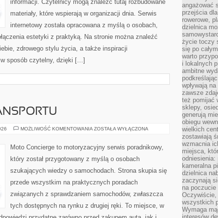
informacji. Czytelnicy mogą znaleźć tutaj rozbudowane
angażować s
przejścia dl
materiały, które wspierają w organizacji dnia. Serwis
rowerowe, p
internetowy została opracowana z myślą o osobach,
dzielnica mo
samowystarc
ołączenia estetyki z praktyką. Na stronie można znaleźć
życie toczy 
ebie, zdrowego stylu życia, a także inspiracji
się po całym
warto przypo
 w sposób czytelny, dzięki […]
i lokalnych 
ambitne wy
podkreślając
wpływają na 
zawsze zdaj
też pomijać 
sklepy, osie
ANSPORTU
generują mie
obiegu wewną
PRZYSZŁOŚĆ
wielkich ce
026
MOŻLIWOŚĆ KOMENTOWANIA
ZOSTAŁA WYŁĄCZONA
TRANSPORTU
zostawiają ś
wzmacnia ich
Moto Concierge to motoryzacyjny serwis poradnikowy,
miejsca, któ
odniesienia:
który został przygotowany z myślą o osobach
kameralna pi
szukających wiedzy o samochodach. Strona skupia się
dzielnica na
zaczynają s
przede wszystkim na praktycznych poradach
na poczucie 
związanych z sprawdzaniem samochodów, zwłaszcza
Oczywiście, 
wszystkich 
tych dostępnych na rynku z drugiej ręki. To miejsce, w
Wymaga mądr
interesów d
dpowiedzi przydatne zarówno przed zakupem auta, jak i