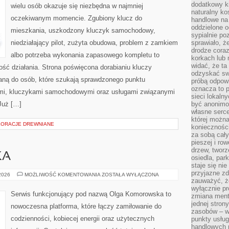
dodatkowy ki
wielu osób okazuje się niezbędna w najmniej
naturalny ko
oczekiwanym momencie. Zgubiony klucz do
handlowe na 
oddzielone o
mieszkania, uszkodzony kluczyk samochodowy,
sypialnie po
niedziałający pilot, zużyta obudowa, problem z zamkiem
sprawiało, ż
drodze coraz
albo potrzeba wykonania zapasowego kompletu to
korkach lub 
widać, że ta
ność działania. Strona poświęcona dorabianiu kluczy
odzyskać sw
waną do osób, które szukają sprawdzonego punktu
próbą odpowi
oznacza to p
mi, kluczykami samochodowymi oraz usługami związanymi
sieci lokaln
Już […]
być anonimo
własne serce
której możn
KORACJE DREWNIANE
koniecznośc
za sobą cały
pieszej i ro
drzew, tworz
KA
osiedla, park
staje się nie
przyjazne zd
KULTURA
 2026
MOŻLIWOŚĆ KOMENTOWANIA
ZOSTAŁA WYŁĄCZONA
I
zauważyć, że
SZTUKA
wyłącznie pr
Serwis funkcjonujący pod nazwą Olga Komorowska to
zmiana ment
jednej stron
nowoczesna platforma, które łączy zamiłowanie do
zasobów – wy
codzienności, kobiecej energii oraz użytecznych
punkty usłu
handlowych n