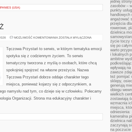
jednej stron
zasobów – wy
PANIES (USA)
punkty usłu
handlowych n
angażować s
przejścia dl
EŻ
rowerowe, p
dzielnica mo
samowystarc
DZIECI
 2026
MOŻLIWOŚĆ KOMENTOWANIA
ZOSTAŁA WYŁĄCZONA
I
życie toczy 
MŁODZIEŻ
się po całym
Tęczowa Przystań to serwis, w którym tematyka emocji
warto przypo
i lokalnych 
spotyka się z codziennym życiem. To serwis
ambitne wy
tematyczny tworzona z myślą o osobach, które chcą
podkreślając
wpływają na 
spokojniej spojrzeć na własne przeżycia. Nazwa
zawsze zdaj
też pomijać 
Tęczowa Przystań dobrze oddaje charakter tego
sklepy, osie
miejsca, ponieważ kojarzy się z odpoczynkiem, a
generują mie
obiegu wewną
ego namysłu nad tym, co dzieje się w człowieku. Polecamy
wielkich ce
chologia Organizacji. Strona ma edukacyjny charakter i
zostawiają ś
wzmacnia ich
miejsca, któ
odniesienia:
kameralna pi
dzielnica na
zaczynają s
na poczucie 