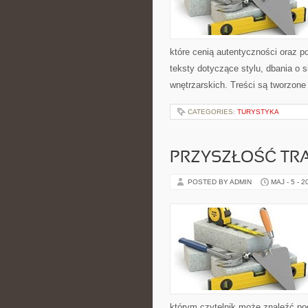
które cenią autentyczności oraz p
teksty dotyczące stylu, dbania o si
wnętrzarskich. Treści są tworzone
CATEGORIES:
TURYSTYKA
PRZYSZŁOŚĆ TR
POSTED BY ADMIN
MAJ - 5 - 2
którym czytelnik może znaleźć po