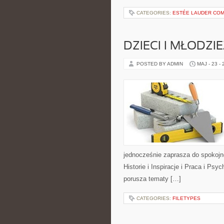
CATEGORIES:
ESTÉE LAUDER COM
DZIECI I MŁODZI
POSTED BY ADMIN
MAJ - 23 -
jednocześnie zaprasza do spokojn
Historie i Inspiracje i Praca i Psy
porusza tematy […]
CATEGORIES:
FILETYPES