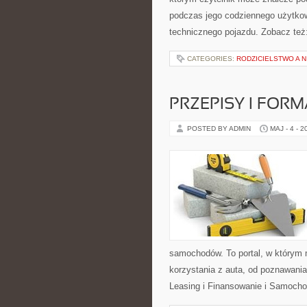
podczas jego codziennego użytko
technicznego pojazdu. Zobacz też:
CATEGORIES:
RODZICIELSTWO A 
PRZEPISY I FOR
POSTED BY ADMIN
MAJ - 4 - 2
samochodów. To portal, w którym
korzystania z auta, od poznawania
Leasing i Finansowanie i Samoch