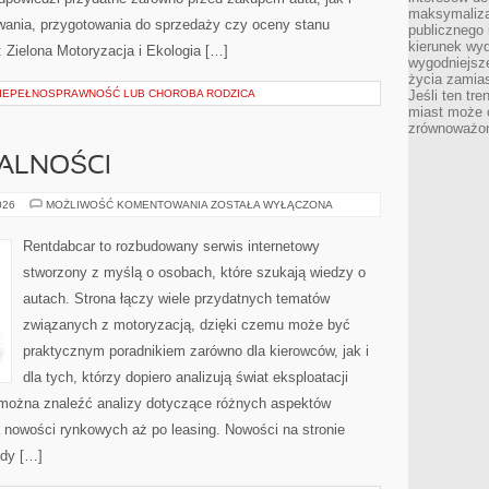
maksymalizac
wania, przygotowania do sprzedaży czy oceny stanu
publicznego 
kierunek wyd
 Zielona Motoryzacja i Ekologia […]
wygodniejsze 
życia zamias
NIEPEŁNOSPRAWNOŚĆ LUB CHOROBA RODZICA
Jeśli ten tr
miast może o
zrównoważona
MALNOŚCI
PRZEPISY
026
MOŻLIWOŚĆ KOMENTOWANIA
ZOSTAŁA WYŁĄCZONA
I
FORMALNOŚCI
Rentdabcar to rozbudowany serwis internetowy
stworzony z myślą o osobach, które szukają wiedzy o
autach. Strona łączy wiele przydatnych tematów
związanych z motoryzacją, dzięki czemu może być
praktycznym poradnikiem zarówno dla kierowców, jak i
dla tych, którzy dopiero analizują świat eksploatacji
 można znaleźć analizy dotyczące różnych aspektów
 nowości rynkowych aż po leasing. Nowości na stronie
ody […]