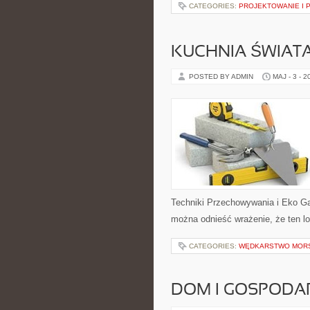
CATEGORIES:
PROJEKTOWANIE I 
KUCHNIA ŚWIATA
POSTED BY ADMIN
MAJ - 3 - 2
Techniki Przechowywania i Eko Ga
można odnieść wrażenie, że ten lo
CATEGORIES:
WĘDKARSTWO MOR
DOM I GOSPOD