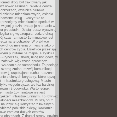
lometr drogi był traktowany jak
szt nowoczesności. Wielkie centra
obrzeżach, dzielnice biurowe
d dzielnic mieszkaniowych, osiedla
zbawione usług – wszystko to
e przeciętny mieszkaniec spędzał w
 więcej godzin, tracąc je na stanie w
na przesiadki. Dzisiaj coraz wyraźniej
 logika się wyczerpała. Ludzie chcą
ój czas, a miasto 15-minutowe jest
edzi na tę potrzebę. W praktyce
owrót do myślenia o mieście jako o
ych centrów życia. Dzielnice przestają
wymi punktami na mapie, a zyskują
 – ryneczek, skwer, ulicę usługową, w
a załatwić większość spraw bez
i wsiadania do samochodu. To pociąga
 szereg zmian: rozwój komunikacji
werowej, uspokajanie ruchu, sadzenie
enie zielonych korytarzy, które łączą
i i infrastrukturę usługową. Miasto
 tylko wygodniejsze, ale też bardziej
rowiu i środowisku. Warto jednak
 miasto 15-minutowe nie jest
ojektem infrastrukturalnym. To również
alności mieszkańców. Muszą oni z
y nauczyć się korzystać z lokalnych
bierać pobliskie sklepy, kawiarnie i
gowe zamiast dużych centrów
a obrzeżach. Z drugiej strony, powinni