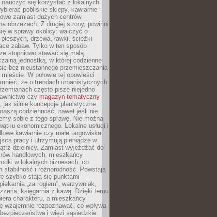
y nauczyć się korzystać z lokalnych
bierać pobliskie sklepy, kawiarnie i
gowe zamiast dużych centrów
a obrzeżach. Z drugiej strony, powinni
ię w sprawy okolicy: walczyć o
a pieszych, drzewa, ławki, ścieżki
lace zabaw. Tylko w ten sposób
że stopniowo stawać się małą,
zalną jednostką, w której codzienne
się bez nieustannego przemieszczania
 mieście. W połowie tej opowieści
mnieć, że o trendach urbanistycznych
przemianach często pisze niejedno
dawnictwo czy
magazyn tematyczny
, jak silnie koncepcje planistyczne
naszą codzienność, nawet jeśli nie
emy sobie z tego sprawę. Nie można
wątku ekonomicznego. Lokalne usługi i
dlowe kawiarnie czy małe targowiska
jsca pracy i utrzymują pieniądze w
trz dzielnicy. Zamiast wyjeżdżać do
ntrów handlowych, mieszkańcy
rodki w lokalnych biznesach, co
 stabilność i różnorodność. Powstają
re szybko stają się punktami
 piekarnia „za rogiem”, warzywniak,
zzeria, księgarnia z kawą. Dzięki temu
biera charakteru, a mieszkańcy
ię wzajemnie rozpoznawać, co wpływa
bezpieczeństwa i więzi sąsiedzkie.