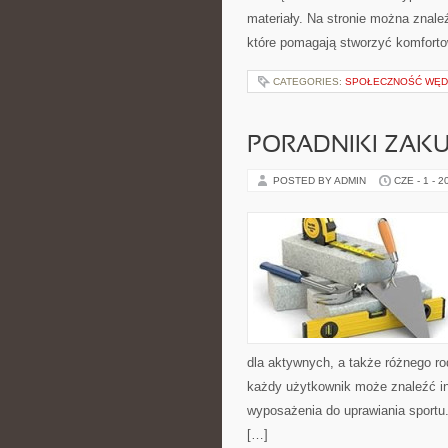
materiały. Na stronie można znal
które pomagają stworzyć komforto
CATEGORIES:
SPOŁECZNOŚĆ WĘ
PORADNIKI ZAK
POSTED BY ADMIN
CZE - 1 - 2
dla aktywnych, a także różnego ro
każdy użytkownik może znaleźć i
wyposażenia do uprawiania sportu.
[…]