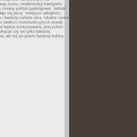
ję zysku, modernizacji transportu
i zmiany polityki parkingowej. Jednak
aje się jasny: mniejsze odległości,
i bardziej zielone ulice, lokalne centra
t wielkich monofunkcyjnych osiedli.
end będzie kontynuowany, przyszłość
kazać się nie tylko bardziej
, ale też po prostu bardziej ludzka.