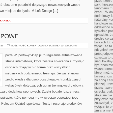
przestrzenie
parki kiesz
eźć obszerne poradniki dotyczące nowoczesnych wnętrz,
fenomenu mi
we miejsce do życia. M-Loft Design […]
czasu. W do
dodatkowy ki
naturalny ko
DKARSKA
handlowe na 
oddzielone o
sypialnie po
sprawiało, ż
UPOWE
drodze coraz
korkach lub 
PORADNIKI
026
MOŻLIWOŚĆ KOMENTOWANIA
ZOSTAŁA WYŁĄCZONA
widać, że ta
ZAKUPOWE
odzyskać sw
próbą odpowi
portal eSportowySklep.pl to regularnie aktualizowana
oznacza to p
strona internetowa, która została stworzona z myślą o
sieci lokaln
być anonimo
osobach dbających o formę oraz wszystkich
własne serce
której możn
miłośnikach codziennego treningu. Serwis stanowi
koniecznośc
źródło wiedzy dla osób poszukujących praktycznych
za sobą cały
pieszej i ro
wskazówek dotyczących ubrań treningowych, obuwia
drzew, tworz
dzaju dodatków sportowych. Dzięki bogatej bazie treści
osiedla, park
staje się nie
nspiracje, które pomogą mu w wyborze odpowiedniego
przyjazne zd
zauważyć, że
 Polecam Odzież sportowa i Testy i recenzje produktów.
wyłącznie pr
zmiana ment