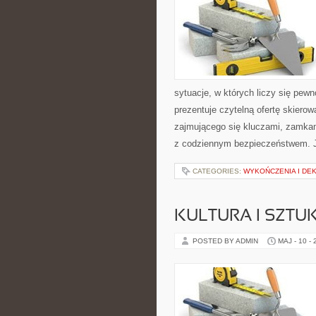
sytuacje, w których liczy się pew
prezentuje czytelną ofertę skiero
zajmującego się kluczami, zamka
z codziennym bezpieczeństwem. 
CATEGORIES:
WYKOŃCZENIA I DE
KULTURA I SZTU
POSTED BY ADMIN
MAJ - 10 -