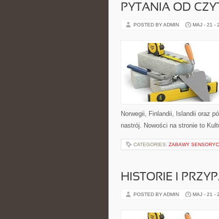
PYTANIA OD CZ
POSTED BY ADMIN
MAJ - 21 -
Norwegii, Finlandii, Islandii oraz
nastrój. Nowości na stronie to Kult
CATEGORIES:
ZABAWY SENSORYC
HISTORIE I PRZY
POSTED BY ADMIN
MAJ - 21 -