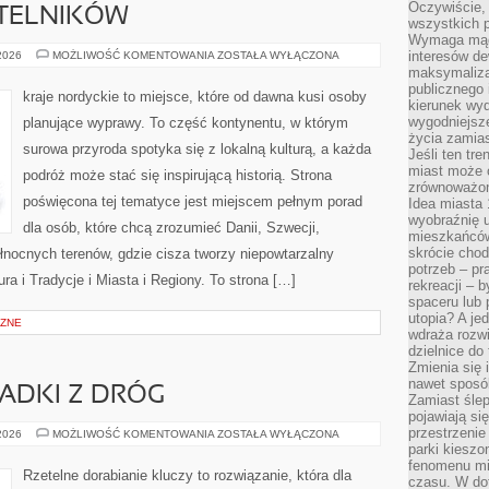
Oczywiście, 
YTELNIKÓW
wszystkich 
Wymaga mądr
PYTANIA
interesów d
 2026
MOŻLIWOŚĆ KOMENTOWANIA
ZOSTAŁA WYŁĄCZONA
OD
maksymalizac
CZYTELNIKÓW
publicznego 
kraje nordyckie to miejsce, które od dawna kusi osoby
kierunek wyd
wygodniejsze 
planujące wyprawy. To część kontynentu, w którym
życia zamias
surowa przyroda spotyka się z lokalną kulturą, a każda
Jeśli ten tr
miast może o
podróż może stać się inspirującą historią. Strona
zrównoważona
poświęcona tej tematyce jest miejscem pełnym porad
Idea miasta 
wyobraźnię 
dla osób, które chcą zrozumieć Danii, Szwecji,
mieszkańców
skrócie chod
 północnych terenów, gdzie cisza tworzy niepowtarzalny
potrzeb – pr
ura i Tradycje i Miasta i Regiony. To strona […]
rekreacji – 
spaceru lub 
utopia? A je
ZNE
wdraża rozwi
dzielnice do
Zmienia się i
nawet sposó
PADKI Z DRÓG
Zamiast ślep
pojawiają si
przestrzenie
HISTORIE
 2026
MOŻLIWOŚĆ KOMENTOWANIA
ZOSTAŁA WYŁĄCZONA
I
parki kiesz
PRZYPADKI
fenomenu mi
Z
Rzetelne dorabianie kluczy to rozwiązanie, która dla
czasu. W do
DRÓG