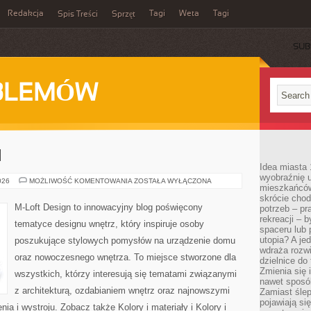
Redakcja
Tagi
Weta
Tagi
Spis Treści
Sprzęt
SUB
BLEMÓW
I
Idea miasta 
wyobraźnię 
MEBLE
026
MOŻLIWOŚĆ KOMENTOWANIA
ZOSTAŁA WYŁĄCZONA
mieszkańców
I
DODATKI
skrócie chod
M-Loft Design to innowacyjny blog poświęcony
potrzeb – pr
rekreacji – 
tematyce designu wnętrz, który inspiruje osoby
spaceru lub 
utopia? A je
poszukujące stylowych pomysłów na urządzenie domu
wdraża rozwi
oraz nowoczesnego wnętrza. To miejsce stworzone dla
dzielnice do
Zmienia się i
wszystkich, którzy interesują się tematami związanymi
nawet sposó
z architekturą, ozdabianiem wnętrz oraz najnowszymi
Zamiast ślep
pojawiają si
a i wystroju. Zobacz także Kolory i materiały i Kolory i