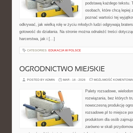
podstawą każdego tekstu. T
osobach, które chcą lepiej
poznać wartości tej wyjątk
odkrywać, jak wielką rolę w życiu młodych ludzi odgrywają brater
gotowość do działania. Na stronie można odnaleźć treści dotycząc
harcerstwa, jak i […]
CATEGORIES:
EDUKACJA W POLSCE
OGRODNICTWO MIEJSKIE
POSTED BY ADMIN
MAR - 16 - 2026
MOŻLIWOŚĆ KOMENTOWA
Palety rozsadowe, wielodoni
rozwiązania, bez których t
nowoczesną produkcję ogrod
rozsadowe.pl to miejsce p
produktom dla osób zajmuj
zarówno w skali przydomowe