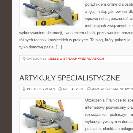
poradnikiem online dla osó
z igłą i nitką, jak również d
wprawę i chcą poszerzać wa
instrukcjach związanych z 
wykonywaniem dekoracji, tworzeniem ubrań, poznawaniem narzę
różnych technik krawieckich w praktyce. To blog, który pokazuje,
tylko domową pasją, […]
CATEGORIES:
MEBLE W STYLACH WNĘTRZARSKICH
ARTYKUŁY SPECJALISTYCZNE
POSTED BY ADMIN
CZE - 4 - 2026
MOŻLIWOŚĆ KOMENTOWAN
Urządzenia Pralnicze to spe
internetowy poświęcony pra
rozwiązaniom pralniczym,
wykorzystywanym w domach,
pralniach, obiektach usług