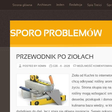
Archiwum
Jeden
Redakcja
Strona główna
Spis Treści
Spr
SPORO PROBLEMÓW
PRZEWODNIK PO ZIOŁACH
POSTED BY ADMIN
CZE - 6 - 2026
MOŻLIWOŚĆ KOMENTOWAN
Zioła od Kuchni to internet
chcą odkrywać rośliny aro
życiu. Strona skupia się n
rośliny mogą wzbogacić sm
deserów, przekąsek i domo
kulinarna baza wiedzy, w kt
dodatkiem do dań, lecz stają się główną inspiracją. Serwis poka