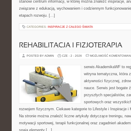
stanowi centrum informacji, w której można znaleźć inspiracje, an
związane z edukacją, wychowaniem i codziennym funkcjonowanie
etapach rozwoju. […]
CATEGORIES:
INSPIRACJE Z CAŁEGO ŚWIATA
REHABILITACJA I FIZJOTERAPIA
POSTED BY ADMIN
CZE - 2 - 2026
MOŻLIWOŚĆ KOMENTOWAN
serwis AkademikaWF to reg
witryna tematyczna, która 
aktywności fizycznej, zdrow
nauce. Serwis jest bogate źr
przyszłych specjalistów, z
sportowych oraz wszystkic
rozwojem fizycznym. Ciekawe kategorie to Lifestyle i Inspiracje i
Na stronie można znaleźć liczne artykuły dotyczące treningu, n
motywacji sportowej, terapii funkcjonalnej oraz zagadnień akademi
spaja elementy […]