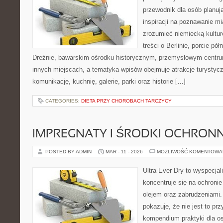
przewodnik dla osób planuj
inspiracji na poznawanie mi
zrozumieć niemiecką kulturę
treści o Berlinie, porcie pó
Dreźnie, bawarskim ośrodku historycznym, przemysłowym centrum
innych miejscach, a tematyka wpisów obejmuje atrakcje turystycz
komunikację, kuchnię, galerie, parki oraz historie […]
CATEGORIES:
DIETA PRZY CHOROBACH TARCZYCY
IMPREGNATY I ŚRODKI OCHRON
POSTED BY ADMIN
MAR - 11 - 2026
MOŻLIWOŚĆ KOMENTOWA
Ultra-Ever Dry to wyspecjal
koncentruje się na ochronie
olejem oraz zabrudzeniami.
pokazuje, że nie jest to pr
kompendium praktyki dla osó