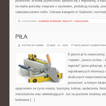
przestrzeń, w której użyteczność spotyka się z ergonomią, a każ
na realne potrzeby związane z wysiewem, produkcją rozsady, pr
zabezpieczaniem roślin. Ciekawe kategorie to Sadzenie i rozmnaża
CATEGORIES:
KARIERA W BRANŻY BEAUTY I SZKOLENIA
PIŁA
POSTED BY ADMIN
MAR - 15 - 2026
MOŻLIWOŚĆ KOMENTOWA
E-jarocin.pl to nowoczesny 
i hasłem „Jarocin on-line –
regionie!” jasno pokazuje, ż
najciekawszych informacji o
okolicznych miejscowościac
przestrzeń, w którym lokal
spojrzeniem na życie miasta, turystykę, kulturę, wydarzenia, hist
mieszkańców oraz odwiedzających. Już na poziomie struktury wida
budowana […]