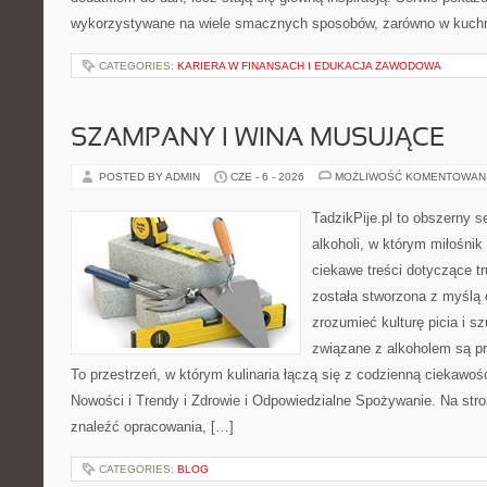
wykorzystywane na wiele smacznych sposobów, zarówno w kuchni 
CATEGORIES:
KARIERA W FINANSACH I EDUKACJA ZAWODOWA
SZAMPANY I WINA MUSUJĄCE
POSTED BY ADMIN
CZE - 6 - 2026
MOŻLIWOŚĆ KOMENTOWAN
TadzikPije.pl to obszerny 
alkoholi, w którym miłośni
ciekawe treści dotyczące t
została stworzona z myślą 
zrozumieć kulturę picia i s
związane z alkoholem są pr
To przestrzeń, w którym kulinaria łączą się z codzienną ciekawoś
Nowości i Trendy i Zdrowie i Odpowiedzialne Spożywanie. Na stro
znaleźć opracowania, […]
CATEGORIES:
BLOG