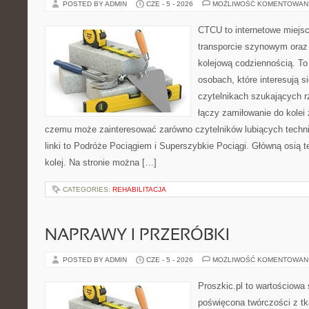
POSTED BY ADMIN
CZE - 5 - 2026
MOŻLIWOŚĆ KOMENTOWAN
CTCU to internetowe miejsc
transporcie szynowym oraz
kolejową codziennością. To
osobach, które interesują s
czytelnikach szukających r
łączy zamiłowanie do kolei 
czemu może zainteresować zarówno czytelników lubiących techn
linki to Podróże Pociągiem i Superszybkie Pociągi. Główną osią 
kolej. Na stronie można […]
CATEGORIES:
REHABILITACJA
NAPRAWY I PRZERÓBKI
POSTED BY ADMIN
CZE - 5 - 2026
MOŻLIWOŚĆ KOMENTOWAN
Proszkic.pl to wartościowa 
poświęcona twórczości z tk