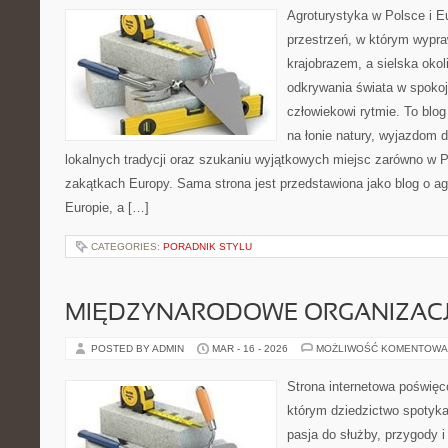
Agroturystyka w Polsce i Eu
przestrzeń, w którym wypra
krajobrazem, a sielska okoli
odkrywania świata w spoko
człowiekowi rytmie. To bl
na łonie natury, wyjazdom 
lokalnych tradycji oraz szukaniu wyjątkowych miejsc zarówno w Po
zakątkach Europy. Sama strona jest przedstawiona jako blog o ag
Europie, a […]
CATEGORIES:
PORADNIK STYLU
MIĘDZYNARODOWE ORGANIZAC
POSTED BY ADMIN
MAR - 16 - 2026
MOŻLIWOŚĆ KOMENTOWA
Strona internetowa poświęc
którym dziedzictwo spotyka
pasja do służby, przygody i