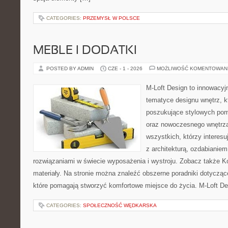
CATEGORIES:
PRZEMYSŁ W POLSCE
MEBLE I DODATKI
POSTED BY ADMIN
CZE - 1 - 2026
MOŻLIWOŚĆ KOMENTOWAN
M-Loft Design to innowacyj
tematyce designu wnętrz, kt
poszukujące stylowych po
oraz nowoczesnego wnętrza
wszystkich, którzy interes
z architekturą, ozdabianie
rozwiązaniami w świecie wyposażenia i wystroju. Zobacz także Kolo
materiały. Na stronie można znaleźć obszerne poradniki dotyczą
które pomagają stworzyć komfortowe miejsce do życia. M-Loft De
CATEGORIES:
SPOŁECZNOŚĆ WĘDKARSKA