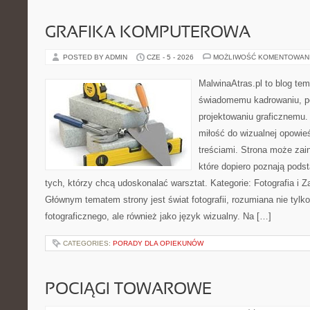
GRAFIKA KOMPUTEROWA
POSTED BY ADMIN
CZE - 5 - 2026
MOŻLIWOŚĆ KOMENTOWAN
MalwinaAtras.pl to blog t
świadomemu kadrowaniu, po
projektowaniu graficznemu. 
miłość do wizualnej opowieś
treściami. Strona może za
które dopiero poznają podsta
tych, którzy chcą udoskonalać warsztat. Kategorie: Fotografia i Z
Głównym tematem strony jest świat fotografii, rozumiana nie tylk
fotograficznego, ale również jako język wizualny. Na […]
CATEGORIES:
PORADY DLA OPIEKUNÓW
POCIĄGI TOWAROWE