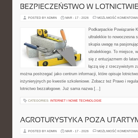
BEZPIECZEŃSTWO W LOTNICTWI
POSTED BY ADMIN
MAR - 17 - 2026
MOŻLIWOŚĆ KOMENTOWA
Podkarpackie Powiązanie K
ultralekkie to nowoczesna s
skupia uwagę na pasjonując
ultralekkiego. To miejsce, 
się z entuzjazmem do latani
łączą się z rzeczywistym 
można postrzegać jako centrum informacji, które opisuje lotnictwo
inżynieryjnych po kwestie szkoleniowe. Zobacz też Prawo i regulac
lotnictwo bezzałogowe. Już sama nazwa […]
CATEGORIES:
INTERNET I NOWE TECHNOLOGIE
AGROTURYSTYKA POZA UTARTY
POSTED BY ADMIN
MAR - 17 - 2026
MOŻLIWOŚĆ KOMENTOWA