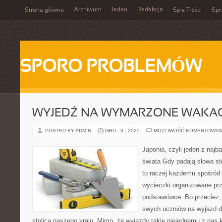
Archiwum
Jeden
Redakcja
Strona główna
Spis Treści
Spr
SPORO PROBLEMÓW
WYJEDŹ NA WYMARZONE WAKAC
POSTED BY ADMIN
GRU - 3 - 2025
MOŻLIWOŚĆ KOMENTOWAN
Japonia, czyli jeden z najb
świata Gdy padają słowa st
to raczej każdemu spośród 
wycieczki organizowane prz
podstawówce. Bo przecież, 
swych uczniów na wyjazd do
stolica naszego kraju. Mimo, że wyjazdy takie niejednemu z nas k