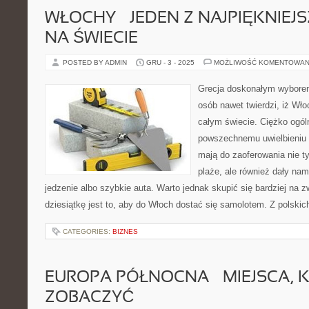
WŁOCHY – JEDEN Z NAJPIĘKNIE
NA ŚWIECIE
POSTED BY ADMIN
GRU - 3 - 2025
MOŻLIWOŚĆ KOMENTOWAN
Grecja doskonałym wyborem
osób nawet twierdzi, iż Włoc
całym świecie. Ciężko ogóln
powszechnemu uwielbieniu
mają do zaoferowania nie t
plaże, ale również dały na
jedzenie albo szybkie auta. Warto jednak skupić się bardziej na zw
dziesiątkę jest to, aby do Włoch dostać się samolotem. Z polskic
CATEGORIES:
BIZNES
EUROPA PÓŁNOCNA – MIEJSCA, 
ZOBACZYĆ