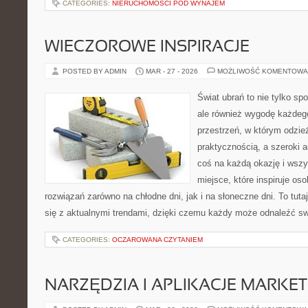
CATEGORIES:
NIERUCHOMOŚCI POD WYNAJEM
WIECZOROWE INSPIRACJE
POSTED BY ADMIN
MAR - 27 - 2026
MOŻLIWOŚĆ KOMENTOWA
Świat ubrań to nie tylko sp
ale również wygodę każdego
przestrzeń, w którym odzież
praktycznością, a szeroki 
coś na każdą okazję i wsz
miejsce, które inspiruje o
rozwiązań zarówno na chłodne dni, jak i na słoneczne dni. To tut
się z aktualnymi trendami, dzięki czemu każdy może odnaleźć swó
CATEGORIES:
OCZAROWANA CZYTANIEM
NARZĘDZIA I APLIKACJE MARKE