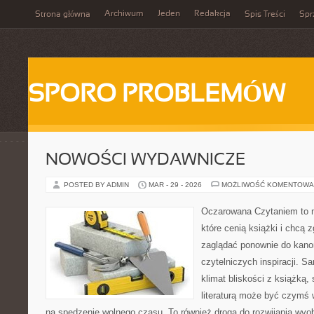
Archiwum
Jeden
Redakcja
Strona główna
Spis Treści
Spr
SPORO PROBLEMÓW
NOWOŚCI WYDAWNICZE
POSTED BY ADMIN
MAR - 29 - 2026
MOŻLIWOŚĆ KOMENTOWA
Oczarowana Czytaniem to m
które cenią książki i chcą z
zaglądać ponownie do kanon
czytelniczych inspiracji. 
klimat bliskości z książką,
literaturą może być czymś 
na spędzenie wolnego czasu. To również droga do rozwijania wyob