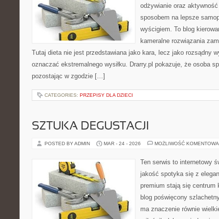
odżywianie oraz aktywność
sposobem na lepsze samopo
wyścigiem. To blog kierowa
kameralne rozwiązania zami
Tutaj dieta nie jest przedstawiana jako kara, lecz jako rozsądny 
oznaczać ekstremalnego wysiłku. Drarry.pl pokazuje, że osoba s
pozostając w zgodzie […]
CATEGORIES:
PRZEPISY DLA DZIECI
SZTUKA DEGUSTACJI
POSTED BY ADMIN
MAR - 24 - 2026
MOŻLIWOŚĆ KOMENTOWA
Ten serwis to internetowy ś
jakość spotyka się z elega
premium stają się centrum 
blog poświęcony szlachetn
ma znaczenie równie wielki