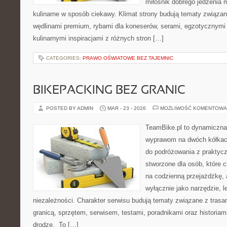
miłośnik dobrego jedzenia 
kulinarne w sposób ciekawy. Klimat strony budują tematy związan
wędlinami premium, rybami dla koneserów, serami, egzotycznymi
kulinarnymi inspiracjami z różnych stron […]
CATEGORIES:
PRAWO OŚWIATOWE BEZ TAJEMNIC
BIKEPACKING BEZ GRANIC
POSTED BY ADMIN
MAR - 23 - 2026
MOŻLIWOŚĆ KOMENTOWA
TeamBike.pl to dynamiczna
wyprawom na dwóch kółkach
do podróżowania z praktycz
stworzone dla osób, które c
na codzienną przejażdżkę, a
wyłącznie jako narzędzie, l
niezależności. Charakter serwisu budują tematy związane z trasa
granicą, sprzętem, serwisem, testami, poradnikami oraz historiam
drodze. To […]