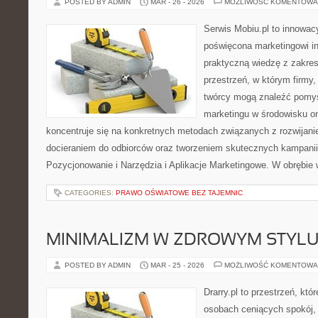
POSTED BY ADMIN
MAR - 26 - 2026
MOŻLIWOŚĆ KOMENTOWA
Serwis Mobiu.pl to innowacy
poświęcona marketingowi in
praktyczną wiedzę z zakres
przestrzeń, w którym firmy,
twórcy mogą znaleźć pomy
marketingu w środowisku onl
koncentruje się na konkretnych metodach związanych z rozwijani
docieraniem do odbiorców oraz tworzeniem skutecznych kampani
Pozycjonowanie i Narzędzia i Aplikacje Marketingowe. W obrębie 
CATEGORIES:
PRAWO OŚWIATOWE BEZ TAJEMNIC
MINIMALIZM W ZDROWYM STYLU
POSTED BY ADMIN
MAR - 25 - 2026
MOŻLIWOŚĆ KOMENTOWA
Drarry.pl to przestrzeń, któ
osobach ceniących spokój, 