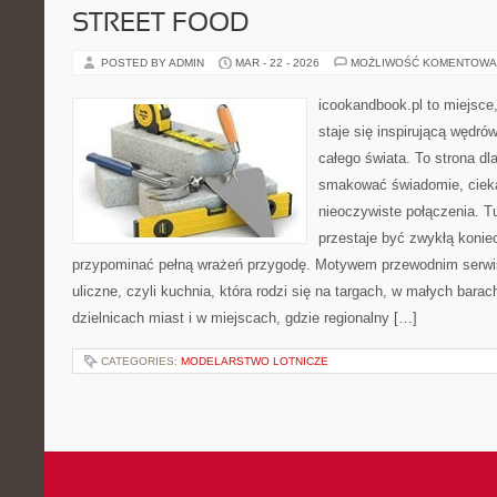
STREET FOOD
POSTED BY ADMIN
MAR - 22 - 2026
MOŻLIWOŚĆ KOMENTOWA
icookandbook.pl to miejsce
staje się inspirującą wędr
całego świata. To strona dl
smakować świadomie, ciekaw
nieoczywiste połączenia. T
przestaje być zwykłą konie
przypominać pełną wrażeń przygodę. Motywem przewodnim serwisu
uliczne, czyli kuchnia, która rodzi się na targach, w małych bara
dzielnicach miast i w miejscach, gdzie regionalny […]
CATEGORIES:
MODELARSTWO LOTNICZE