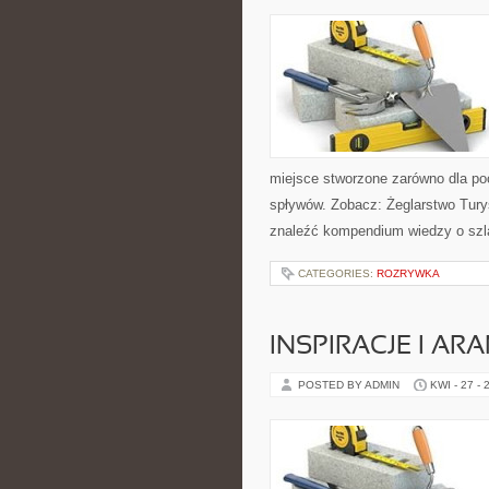
miejsce stworzone zarówno dla po
spływów. Zobacz: Żeglarstwo Tury
znaleźć kompendium wiedzy o szl
CATEGORIES:
ROZRYWKA
INSPIRACJE I AR
POSTED BY ADMIN
KWI - 27 - 