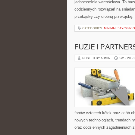
jednocześnie wartościowa. To baz
codziennych rozwiązań na śniadani
przekąskę czy drobną przekąskę. 
CATEGORIES:
MINIMALISTYCZNY 
FUZJE I PARTNE
POSTED BY ADMIN
KWI - 20 - 
fanów czterech kółek oraz osób ob
nowych technologiach, trendach ry
oraz codziennych zagadnieniach 