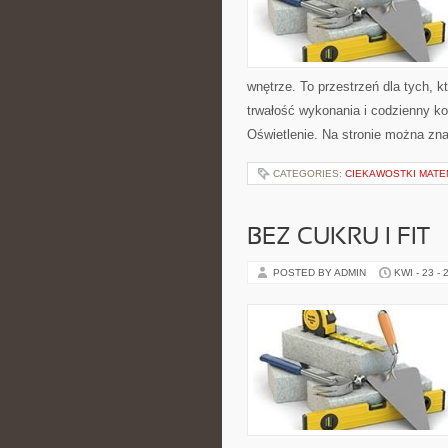
wnętrze. To przestrzeń dla tych, 
trwałość wykonania i codzienny ko
Oświetlenie. Na stronie można zna
CATEGORIES:
CIEKAWOSTKI MAT
BEZ CUKRU I FIT
POSTED BY ADMIN
KWI - 23 - 