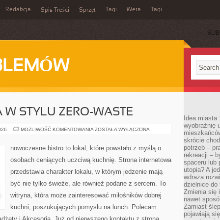
Redakcja
Tagi
Weta
Tagi
Spis Treści
Sprzęt
SUB
BLEMÓW
 W STYLU ZERO-WASTE
Idea miasta 
wyobraźnię 
KUCHNIA
026
MOŻLIWOŚĆ KOMENTOWANIA
ZOSTAŁA WYŁĄCZONA
mieszkańców
ŚWIATA
skrócie chod
W
STYLU
potrzeb – pr
nowoczesne bistro to lokal, które powstało z myślą o
ZERO-
rekreacji – 
WASTE
osobach ceniących uczciwą kuchnię. Strona internetowa
spaceru lub 
utopia? A je
przedstawia charakter lokalu, w którym jedzenie mają
wdraża rozwi
być nie tylko świeże, ale również podane z sercem. To
dzielnice do
Zmienia się i
witryna, która może zainteresować miłośników dobrej
nawet sposó
Zamiast ślep
kuchni, poszukujących pomysłu na lunch. Polecam
pojawiają si
dżety i Akcesoria. Już od pierwszego kontaktu z stroną