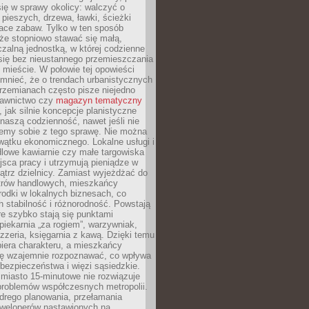
ię w sprawy okolicy: walczyć o
a pieszych, drzewa, ławki, ścieżki
lace zabaw. Tylko w ten sposób
że stopniowo stawać się małą,
zalną jednostką, w której codzienne
się bez nieustannego przemieszczania
 mieście. W połowie tej opowieści
mnieć, że o trendach urbanistycznych
przemianach często pisze niejedno
dawnictwo czy
magazyn tematyczny
, jak silnie koncepcje planistyczne
naszą codzienność, nawet jeśli nie
emy sobie z tego sprawę. Nie można
wątku ekonomicznego. Lokalne usługi i
dlowe kawiarnie czy małe targowiska
jsca pracy i utrzymują pieniądze w
trz dzielnicy. Zamiast wyjeżdżać do
ntrów handlowych, mieszkańcy
rodki w lokalnych biznesach, co
 stabilność i różnorodność. Powstają
re szybko stają się punktami
 piekarnia „za rogiem”, warzywniak,
zzeria, księgarnia z kawą. Dzięki temu
biera charakteru, a mieszkańcy
ię wzajemnie rozpoznawać, co wpływa
bezpieczeństwa i więzi sąsiedzkie.
miasto 15-minutowe nie rozwiązuje
problemów współczesnych metropolii.
ego planowania, przełamania
eweloperów nastawionych na