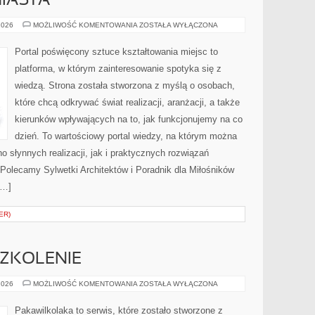
MIASTA
URBANISTYKA
2026
MOŻLIWOŚĆ KOMENTOWANIA
ZOSTAŁA WYŁĄCZONA
I
MIASTA
Portal poświęcony sztuce kształtowania miejsc to
platforma, w którym zainteresowanie spotyka się z
wiedzą. Strona została stworzona z myślą o osobach,
które chcą odkrywać świat realizacji, aranżacji, a także
kierunków wpływających na to, jak funkcjonujemy na co
dzień. To wartościowy portal wiedzy, na którym można
o słynnych realizacji, jak i praktycznych rozwiązań
olecamy Sylwetki Architektów i Poradnik dla Miłośników
[…]
ER)
SZKOLENIE
WYCHOWANIE
2026
MOŻLIWOŚĆ KOMENTOWANIA
ZOSTAŁA WYŁĄCZONA
I
SZKOLENIE
Pakawilkolaka to serwis, które zostało stworzone z