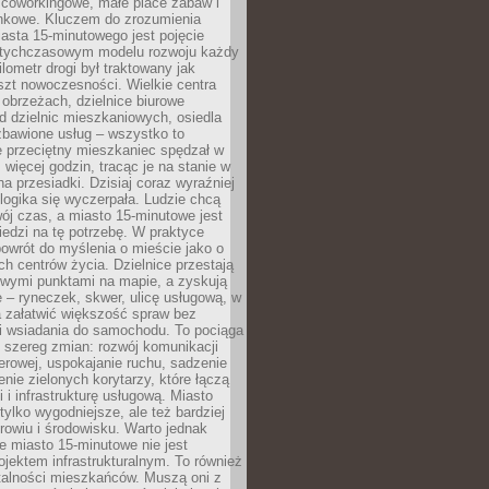
 coworkingowe, małe place zabaw i
onkowe. Kluczem do zrozumienia
asta 15-minutowego jest pojęcie
tychczasowym modelu rozwoju każdy
lometr drogi był traktowany jak
szt nowoczesności. Wielkie centra
obrzeżach, dzielnice biurowe
d dzielnic mieszkaniowych, osiedla
zbawione usług – wszystko to
e przeciętny mieszkaniec spędzał w
 więcej godzin, tracąc je na stanie w
na przesiadki. Dzisiaj coraz wyraźniej
 logika się wyczerpała. Ludzie chcą
ój czas, a miasto 15-minutowe jest
edzi na tę potrzebę. W praktyce
owrót do myślenia o mieście jako o
ych centrów życia. Dzielnice przestają
wymi punktami na mapie, a zyskują
 – ryneczek, skwer, ulicę usługową, w
a załatwić większość spraw bez
i wsiadania do samochodu. To pociąga
 szereg zmian: rozwój komunikacji
werowej, uspokajanie ruchu, sadzenie
enie zielonych korytarzy, które łączą
i i infrastrukturę usługową. Miasto
 tylko wygodniejsze, ale też bardziej
rowiu i środowisku. Warto jednak
 miasto 15-minutowe nie jest
ojektem infrastrukturalnym. To również
alności mieszkańców. Muszą oni z