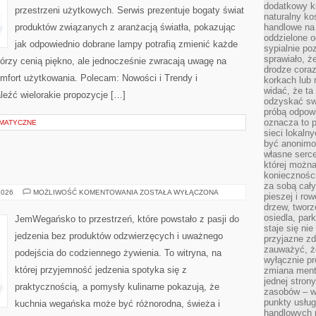
dodatkowy ki
przestrzeni użytkowych. Serwis prezentuje bogaty świat
naturalny ko
produktów związanych z aranżacją światła, pokazując
handlowe na 
oddzielone o
jak odpowiednio dobrane lampy potrafią zmienić każde
sypialnie po
sprawiało, ż
którzy cenią piękno, ale jednocześnie zwracają uwagę na
drodze coraz
mfort użytkowania. Polecam: Nowości i Trendy i
korkach lub 
widać, że ta
leźć wielorakie propozycje […]
odzyskać sw
próbą odpowi
oznacza to p
EMATYCZNE
sieci lokaln
być anonimo
własne serce
której możn
koniecznośc
za sobą cały
BEZ
2026
MOŻLIWOŚĆ KOMENTOWANIA
ZOSTAŁA WYŁĄCZONA
pieszej i ro
CUKRU
drzew, tworz
I
FIT
osiedla, park
JemWegańsko to przestrzeń, które powstało z pasji do
staje się nie
jedzenia bez produktów odzwierzęcych i uważnego
przyjazne zd
zauważyć, że
podejścia do codziennego żywienia. To witryna, na
wyłącznie pr
której przyjemność jedzenia spotyka się z
zmiana ment
jednej stron
praktycznością, a pomysły kulinarne pokazują, że
zasobów – wy
punkty usłu
kuchnia wegańska może być różnorodna, świeża i
handlowych n