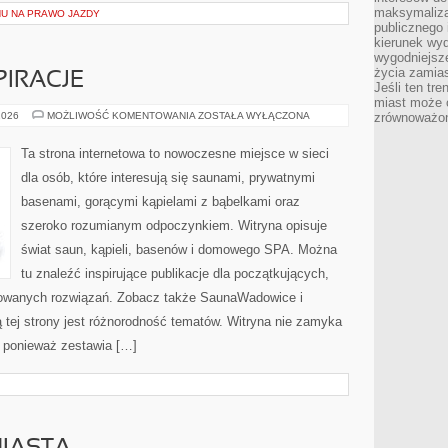
maksymalizac
U NA PRAWO JAZDY
publicznego 
kierunek wyd
wygodniejsze 
życia zamias
PIRACJE
Jeśli ten tr
miast może o
ARANŻACJE
2026
MOŻLIWOŚĆ KOMENTOWANIA
ZOSTAŁA WYŁĄCZONA
zrównoważona
I
INSPIRACJE
Ta strona internetowa to nowoczesne miejsce w sieci
dla osób, które interesują się saunami, prywatnymi
basenami, gorącymi kąpielami z bąbelkami oraz
szeroko rozumianym odpoczynkiem. Witryna opisuje
świat saun, kąpieli, basenów i domowego SPA. Można
tu znaleźć inspirujące publikacje dla początkujących,
acowanych rozwiązań. Zobacz także SaunaWadowice i
ą tej strony jest różnorodność tematów. Witryna nie zamyka
j, ponieważ zestawia […]