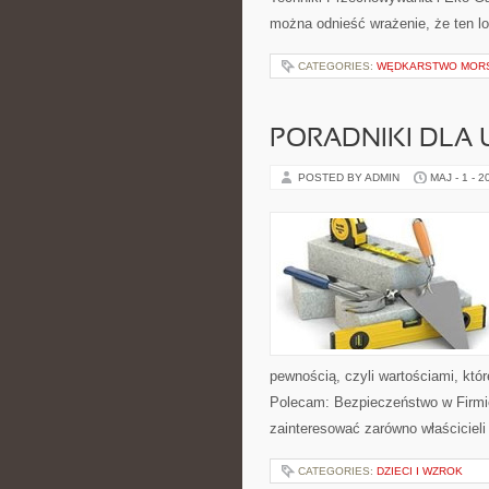
można odnieść wrażenie, że ten lo
CATEGORIES:
WĘDKARSTWO MOR
PORADNIKI DLA
POSTED BY ADMIN
MAJ - 1 - 2
pewnością, czyli wartościami, któ
Polecam: Bezpieczeństwo w Firmie
zainteresować zarówno właścicieli 
CATEGORIES:
DZIECI I WZROK