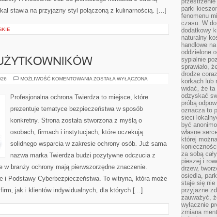
przestrzenie
parki kiesz
kal stawia na przyjazny styl połączoną z kulinarnością. […]
fenomenu mi
czasu. W do
SKIE
dodatkowy ki
naturalny ko
handlowe na 
oddzielone o
sypialnie po
 UŻYTKOWNIKÓW
sprawiało, ż
drodze coraz
PORADNIKI
026
MOŻLIWOŚĆ KOMENTOWANIA
ZOSTAŁA WYŁĄCZONA
korkach lub 
DLA
widać, że ta
UŻYTKOWNIKÓW
odzyskać sw
Profesjonalna ochrona Twierdza to miejsce, które
próbą odpowi
prezentuje tematyce bezpieczeństwa w sposób
oznacza to p
sieci lokaln
konkretny. Strona została stworzona z myślą o
być anonimo
osobach, firmach i instytucjach, które oczekują
własne serce
której możn
solidnego wsparcia w zakresie ochrony osób. Już sama
koniecznośc
za sobą cały
nazwa marka Twierdza budzi pozytywne odczucia z
pieszej i ro
re w branży ochrony mają pierwszorzędne znaczenie.
drzew, tworz
osiedla, park
 i Podstawy Cyberbezpieczeństwa. To witryna, która może
staje się nie
firm, jak i klientów indywidualnych, dla których […]
przyjazne zd
zauważyć, że
wyłącznie pr
zmiana ment