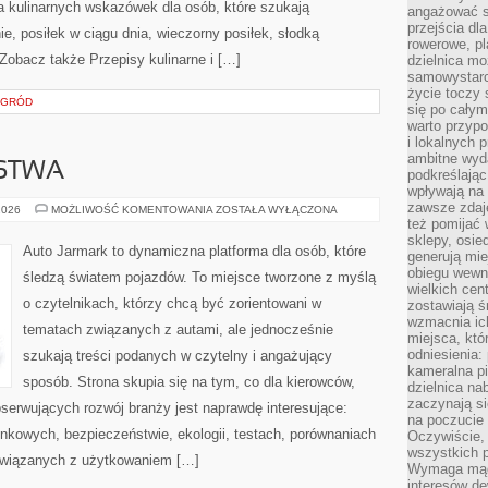
a kulinarnych wskazówek dla osób, które szukają
angażować s
przejścia dl
e, posiłek w ciągu dnia, wieczorny posiłek, słodką
rowerowe, p
Zobacz także Przepisy kulinarne i […]
dzielnica mo
samowystarc
życie toczy 
OGRÓD
się po całym
warto przypo
i lokalnych 
ambitne wy
RSTWA
podkreślając
wpływają na 
zawsze zdaj
FUZJE
2026
MOŻLIWOŚĆ KOMENTOWANIA
ZOSTAŁA WYŁĄCZONA
I
też pomijać 
PARTNERSTWA
sklepy, osie
Auto Jarmark to dynamiczna platforma dla osób, które
generują mie
obiegu wewną
śledzą światem pojazdów. To miejsce tworzone z myślą
wielkich ce
o czytelnikach, którzy chcą być zorientowani w
zostawiają ś
wzmacnia ich
tematach związanych z autami, ale jednocześnie
miejsca, któ
odniesienia:
szukają treści podanych w czytelny i angażujący
kameralna pi
sposób. Strona skupia się na tym, co dla kierowców,
dzielnica na
zaczynają s
serwujących rozwój branży jest naprawdę interesujące:
na poczucie 
nkowych, bezpieczeństwie, ekologii, testach, porównaniach
Oczywiście, 
wszystkich 
związanych z użytkowaniem […]
Wymaga mądr
interesów d