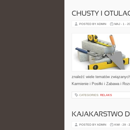
CHUSTY I OTULA
POSTED BY ADMIN
MAJ - 1 - 2
znaleźć wiele tematów związanych 
Karmienie i Posiłki i Zabawa i Ro
CATEGORIES:
RELAKS
KAJAKARSTWO D
POSTED BY ADMIN
KWI - 29 - 