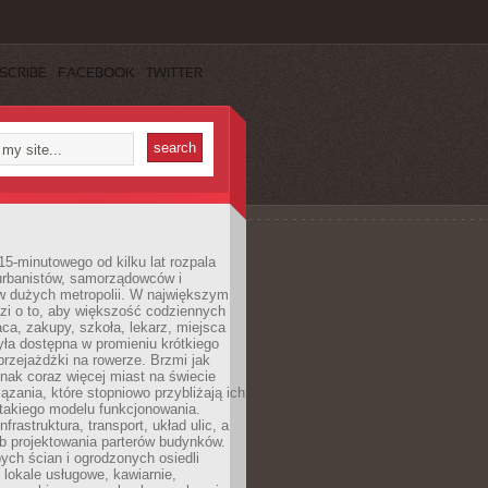
SCRIBE
FACEBOOK
TWITTER
15-minutowego od kilku lat rozpala
urbanistów, samorządowców i
 dużych metropolii. W największym
zi o to, aby większość codziennych
aca, zakupy, szkoła, lekarz, miejsca
była dostępna w promieniu krótkiego
przejażdżki na rowerze. Brzmi jak
dnak coraz więcej miast na świecie
ązania, które stopniowo przybliżają ich
 takiego modelu funkcjonowania.
nfrastruktura, transport, układ ulic, a
b projektowania parterów budynków.
ych ścian i ogrodzonych osiedli
ę lokale usługowe, kawiarnie,