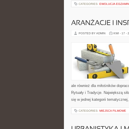
CATEGORIES:
EWOLUCJA EGZAMIN
ARANŻACJE I INS
POSTED BY ADMIN
KWI - 17 - 
ale również dla miłośników dopr
Rytuały i Tradycje. Największą sił
się w jednej kategorii tematyczne
CATEGORIES:
MIEJSCA FILMOWE