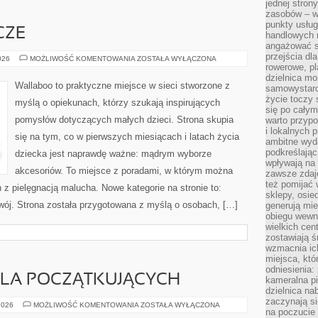
jednej stron
zasobów – wy
punkty usłu
CZE
handlowych n
angażować s
przejścia dl
CHUSTY
026
MOŻLIWOŚĆ KOMENTOWANIA
ZOSTAŁA WYŁĄCZONA
I
rowerowe, p
OTULACZE
dzielnica mo
Wallaboo to praktyczne miejsce w sieci stworzone z
samowystarc
życie toczy 
myślą o opiekunach, którzy szukają inspirujących
się po całym
pomysłów dotyczących małych dzieci. Strona skupia
warto przypo
i lokalnych 
się na tym, co w pierwszych miesiącach i latach życia
ambitne wy
podkreślając
dziecka jest naprawdę ważne: mądrym wyborze
wpływają na 
akcesoriów. To miejsce z poradami, w którym można
zawsze zdaj
też pomijać 
z pielęgnacją malucha. Nowe kategorie na stronie to:
sklepy, osie
zwój. Strona została przygotowana z myślą o osobach, […]
generują mie
obiegu wewną
wielkich ce
zostawiają ś
wzmacnia ich
miejsca, któ
odniesienia:
LA POCZĄTKUJĄCYCH
kameralna pi
dzielnica na
zaczynają s
KAJAKARSTWO
2026
MOŻLIWOŚĆ KOMENTOWANIA
ZOSTAŁA WYŁĄCZONA
na poczucie 
DLA