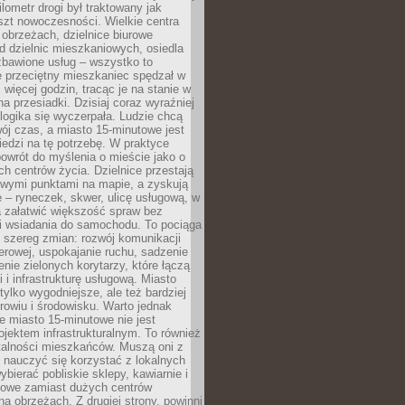
lometr drogi był traktowany jak
szt nowoczesności. Wielkie centra
obrzeżach, dzielnice biurowe
d dzielnic mieszkaniowych, osiedla
zbawione usług – wszystko to
e przeciętny mieszkaniec spędzał w
 więcej godzin, tracąc je na stanie w
na przesiadki. Dzisiaj coraz wyraźniej
 logika się wyczerpała. Ludzie chcą
ój czas, a miasto 15-minutowe jest
edzi na tę potrzebę. W praktyce
owrót do myślenia o mieście jako o
ych centrów życia. Dzielnice przestają
wymi punktami na mapie, a zyskują
 – ryneczek, skwer, ulicę usługową, w
a załatwić większość spraw bez
i wsiadania do samochodu. To pociąga
 szereg zmian: rozwój komunikacji
werowej, uspokajanie ruchu, sadzenie
enie zielonych korytarzy, które łączą
i i infrastrukturę usługową. Miasto
 tylko wygodniejsze, ale też bardziej
rowiu i środowisku. Warto jednak
 miasto 15-minutowe nie jest
ojektem infrastrukturalnym. To również
alności mieszkańców. Muszą oni z
y nauczyć się korzystać z lokalnych
bierać pobliskie sklepy, kawiarnie i
gowe zamiast dużych centrów
a obrzeżach. Z drugiej strony, powinni