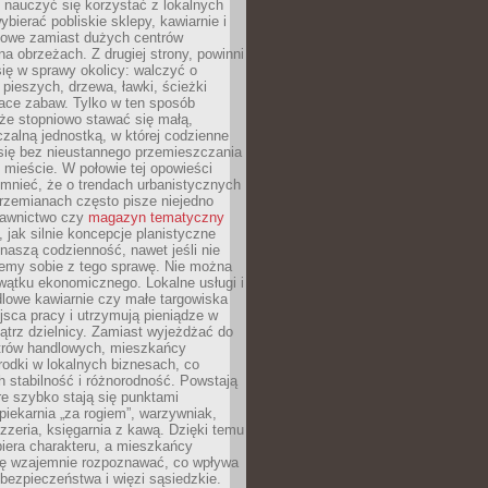
y nauczyć się korzystać z lokalnych
bierać pobliskie sklepy, kawiarnie i
gowe zamiast dużych centrów
a obrzeżach. Z drugiej strony, powinni
ię w sprawy okolicy: walczyć o
a pieszych, drzewa, ławki, ścieżki
lace zabaw. Tylko w ten sposób
że stopniowo stawać się małą,
zalną jednostką, w której codzienne
się bez nieustannego przemieszczania
 mieście. W połowie tej opowieści
mnieć, że o trendach urbanistycznych
przemianach często pisze niejedno
dawnictwo czy
magazyn tematyczny
, jak silnie koncepcje planistyczne
naszą codzienność, nawet jeśli nie
emy sobie z tego sprawę. Nie można
wątku ekonomicznego. Lokalne usługi i
dlowe kawiarnie czy małe targowiska
jsca pracy i utrzymują pieniądze w
trz dzielnicy. Zamiast wyjeżdżać do
ntrów handlowych, mieszkańcy
rodki w lokalnych biznesach, co
 stabilność i różnorodność. Powstają
re szybko stają się punktami
 piekarnia „za rogiem”, warzywniak,
zzeria, księgarnia z kawą. Dzięki temu
biera charakteru, a mieszkańcy
ię wzajemnie rozpoznawać, co wpływa
bezpieczeństwa i więzi sąsiedzkie.