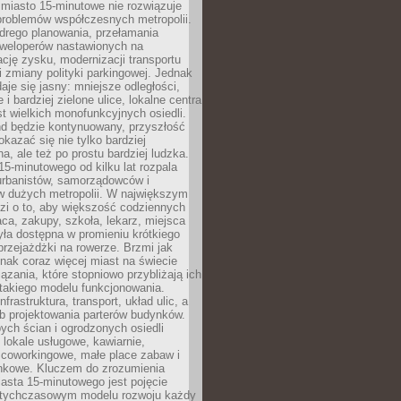
miasto 15-minutowe nie rozwiązuje
problemów współczesnych metropolii.
ego planowania, przełamania
eweloperów nastawionych na
ję zysku, modernizacji transportu
i zmiany polityki parkingowej. Jednak
aje się jasny: mniejsze odległości,
i bardziej zielone ulice, lokalne centra
t wielkich monofunkcyjnych osiedli.
end będzie kontynuowany, przyszłość
kazać się nie tylko bardziej
, ale też po prostu bardziej ludzka.
15-minutowego od kilku lat rozpala
urbanistów, samorządowców i
 dużych metropolii. W największym
zi o to, aby większość codziennych
aca, zakupy, szkoła, lekarz, miejsca
była dostępna w promieniu krótkiego
przejażdżki na rowerze. Brzmi jak
dnak coraz więcej miast na świecie
ązania, które stopniowo przybliżają ich
 takiego modelu funkcjonowania.
nfrastruktura, transport, układ ulic, a
b projektowania parterów budynków.
ych ścian i ogrodzonych osiedli
ę lokale usługowe, kawiarnie,
 coworkingowe, małe place zabaw i
onkowe. Kluczem do zrozumienia
asta 15-minutowego jest pojęcie
tychczasowym modelu rozwoju każdy