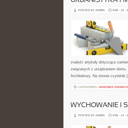
URBANISTYKA I 
POSTED BY ADMIN
KWI - 16 - 
znaleźć artykuły dotyczące zarówn
związanych z urządzaniem domu. P
Architektury. Na stronie czytelnik 
CATEGORIES:
HANOWER (HANNOV
WYCHOWANIE I 
POSTED BY ADMIN
KWI - 14 - 