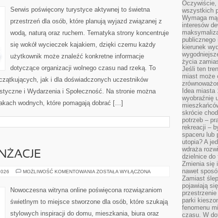
POCZĄTKUJĄCYCH
Oczywiście, 
Serwis poświęcony turystyce aktywnej to świetna
wszystkich 
Wymaga mądr
przestrzeń dla osób, które planują wyjazd związanej z
interesów d
maksymalizac
wodą, naturą oraz ruchem. Tematyka strony koncentruje
publicznego 
się wokół wycieczek kajakiem, dzięki czemu każdy
kierunek wyd
wygodniejsze 
użytkownik może znaleźć konkretne informacje
życia zamias
dotyczące organizacji wolnego czasu nad rzeką. To
Jeśli ten tr
miast może o
czątkujących, jak i dla doświadczonych uczestników
zrównoważona
Idea miasta 
styczne i Wydarzenia i Społeczność. Na stronie można
wyobraźnię 
akach wodnych, które pomagają dobrać […]
mieszkańców
skrócie chod
potrzeb – pr
rekreacji – 
spaceru lub 
utopia? A je
wdraża rozwi
ANŻACJE
dzielnice do
Zmienia się i
nawet sposó
INSPIRACJE
2026
MOŻLIWOŚĆ KOMENTOWANIA
ZOSTAŁA WYŁĄCZONA
I
Zamiast ślep
ARANŻACJE
pojawiają si
Nowoczesna witryna online poświęcona rozwiązaniom
przestrzenie
parki kiesz
świetlnym to miejsce stworzone dla osób, które szukają
fenomenu mi
stylowych inspiracji do domu, mieszkania, biura oraz
czasu. W do