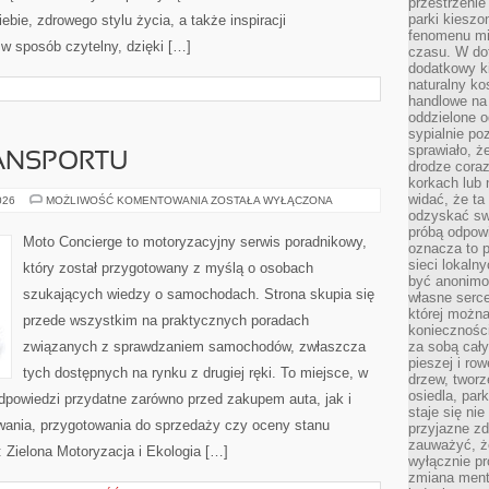
przestrzenie
parki kiesz
ebie, zdrowego stylu życia, a także inspiracji
fenomenu mi
 w sposób czytelny, dzięki […]
czasu. W do
dodatkowy ki
naturalny ko
handlowe na 
oddzielone o
sypialnie po
sprawiało, ż
ANSPORTU
drodze coraz
korkach lub 
widać, że ta
PRZYSZŁOŚĆ
026
MOŻLIWOŚĆ KOMENTOWANIA
ZOSTAŁA WYŁĄCZONA
TRANSPORTU
odzyskać sw
próbą odpowi
Moto Concierge to motoryzacyjny serwis poradnikowy,
oznacza to p
sieci lokaln
który został przygotowany z myślą o osobach
być anonimo
szukających wiedzy o samochodach. Strona skupia się
własne serce
której możn
przede wszystkim na praktycznych poradach
koniecznośc
związanych z sprawdzaniem samochodów, zwłaszcza
za sobą cały
pieszej i ro
tych dostępnych na rynku z drugiej ręki. To miejsce, w
drzew, tworz
osiedla, park
dpowiedzi przydatne zarówno przed zakupem auta, jak i
staje się nie
wania, przygotowania do sprzedaży czy oceny stanu
przyjazne zd
zauważyć, że
 Zielona Motoryzacja i Ekologia […]
wyłącznie pr
zmiana ment