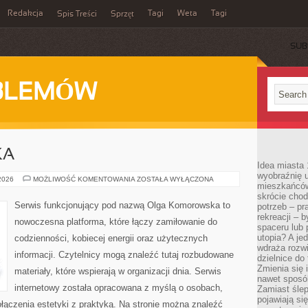
Redakcja
Tagi
Weta
Tagi
Spis Treści
Sprzęt
SUB
BLEMÓW
KA
Idea miasta 
wyobraźnię 
KULTURA
 2026
MOŻLIWOŚĆ KOMENTOWANIA
ZOSTAŁA WYŁĄCZONA
mieszkańców
I
SZTUKA
skrócie chod
Serwis funkcjonujący pod nazwą Olga Komorowska to
potrzeb – pr
rekreacji – 
nowoczesna platforma, które łączy zamiłowanie do
spaceru lub 
utopia? A je
codzienności, kobiecej energii oraz użytecznych
wdraża rozwi
informacji. Czytelnicy mogą znaleźć tutaj rozbudowane
dzielnice do
Zmienia się i
materiały, które wspierają w organizacji dnia. Serwis
nawet sposó
internetowy została opracowana z myślą o osobach,
Zamiast ślep
pojawiają si
ołączenia estetyki z praktyką. Na stronie można znaleźć