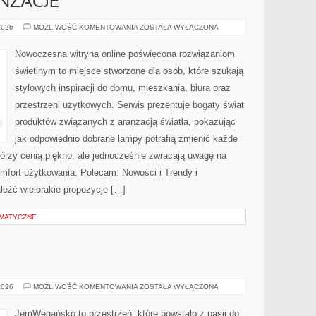
ANŻACJE
INSPIRACJE
2026
MOŻLIWOŚĆ KOMENTOWANIA
ZOSTAŁA WYŁĄCZONA
I
ARANŻACJE
Nowoczesna witryna online poświęcona rozwiązaniom
świetlnym to miejsce stworzone dla osób, które szukają
stylowych inspiracji do domu, mieszkania, biura oraz
przestrzeni użytkowych. Serwis prezentuje bogaty świat
produktów związanych z aranżacją światła, pokazując
jak odpowiednio dobrane lampy potrafią zmienić każde
którzy cenią piękno, ale jednocześnie zwracają uwagę na
mfort użytkowania. Polecam: Nowości i Trendy i
leźć wielorakie propozycje […]
EMATYCZNE
BEZ
2026
MOŻLIWOŚĆ KOMENTOWANIA
ZOSTAŁA WYŁĄCZONA
CUKRU
I
FIT
JemWegańsko to przestrzeń, które powstało z pasji do