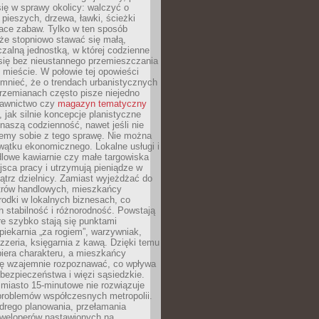
ię w sprawy okolicy: walczyć o
a pieszych, drzewa, ławki, ścieżki
lace zabaw. Tylko w ten sposób
że stopniowo stawać się małą,
zalną jednostką, w której codzienne
się bez nieustannego przemieszczania
 mieście. W połowie tej opowieści
mnieć, że o trendach urbanistycznych
przemianach często pisze niejedno
dawnictwo czy
magazyn tematyczny
, jak silnie koncepcje planistyczne
naszą codzienność, nawet jeśli nie
emy sobie z tego sprawę. Nie można
wątku ekonomicznego. Lokalne usługi i
dlowe kawiarnie czy małe targowiska
jsca pracy i utrzymują pieniądze w
trz dzielnicy. Zamiast wyjeżdżać do
ntrów handlowych, mieszkańcy
rodki w lokalnych biznesach, co
 stabilność i różnorodność. Powstają
re szybko stają się punktami
 piekarnia „za rogiem”, warzywniak,
zzeria, księgarnia z kawą. Dzięki temu
biera charakteru, a mieszkańcy
ię wzajemnie rozpoznawać, co wpływa
bezpieczeństwa i więzi sąsiedzkie.
miasto 15-minutowe nie rozwiązuje
problemów współczesnych metropolii.
ego planowania, przełamania
eweloperów nastawionych na