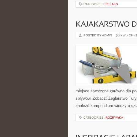
CATEGORIES:
RELAKS
KAJAKARSTWO D
POSTED BY ADMIN
KWI - 29 - 
miejsce stworzone zarówno dla po
spływów. Zobacz: Żeglarstwo Tury
znaleźć kompendium wiedzy o szl
CATEGORIES:
ROZRYWKA