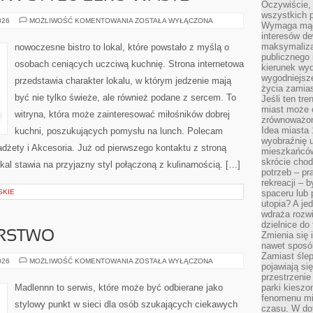
Oczywiście, 
wszystkich 
KUCHNIA
026
MOŻLIWOŚĆ KOMENTOWANIA
ZOSTAŁA WYŁĄCZONA
Wymaga mądr
ŚWIATA
interesów d
W
STYLU
maksymalizac
nowoczesne bistro to lokal, które powstało z myślą o
ZERO-
publicznego 
WASTE
osobach ceniących uczciwą kuchnię. Strona internetowa
kierunek wyd
wygodniejsze 
przedstawia charakter lokalu, w którym jedzenie mają
życia zamias
być nie tylko świeże, ale również podane z sercem. To
Jeśli ten tr
miast może o
witryna, która może zainteresować miłośników dobrej
zrównoważona
Idea miasta 
kuchni, poszukujących pomysłu na lunch. Polecam
wyobraźnię 
dżety i Akcesoria. Już od pierwszego kontaktu z stroną
mieszkańców
skrócie chod
kal stawia na przyjazny styl połączoną z kulinarnością. […]
potrzeb – pr
rekreacji – 
SKIE
spaceru lub 
utopia? A je
wdraża rozwi
dzielnice do
ARSTWO
Zmienia się i
nawet sposó
Zamiast ślep
DOM
026
MOŻLIWOŚĆ KOMENTOWANIA
ZOSTAŁA WYŁĄCZONA
pojawiają si
I
GOSPODARSTWO
przestrzenie
Madlennn to serwis, które może być odbierane jako
parki kiesz
fenomenu mi
stylowy punkt w sieci dla osób szukających ciekawych
czasu. W do