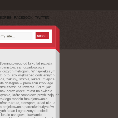
SCRIBE
FACEBOOK
TWITTER
15-minutowego od kilku lat rozpala
urbanistów, samorządowców i
 dużych metropolii. W największym
zi o to, aby większość codziennych
aca, zakupy, szkoła, lekarz, miejsca
była dostępna w promieniu krótkiego
przejażdżki na rowerze. Brzmi jak
dnak coraz więcej miast na świecie
ązania, które stopniowo przybliżają ich
 takiego modelu funkcjonowania.
nfrastruktura, transport, układ ulic, a
b projektowania parterów budynków.
ych ścian i ogrodzonych osiedli
ę lokale usługowe, kawiarnie,