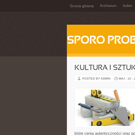
Archiwum
Jeden
Strona główna
SPORO PRO
KULTURA I SZTU
POSTED BY ADMIN
MAJ - 10 -
które cenią autentyczności oraz p