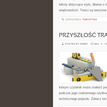
teksty dotyczące stylu, dbania o si
wnętrzarskich. Treści są tworzone
CATEGORIES:
TURYSTYKA
PRZYSZŁOŚĆ TR
POSTED BY ADMIN
MAJ - 5 - 2
którym czytelnik może znaleźć po
podczas jego codziennego użytko
technicznego pojazdu. Zobacz też: