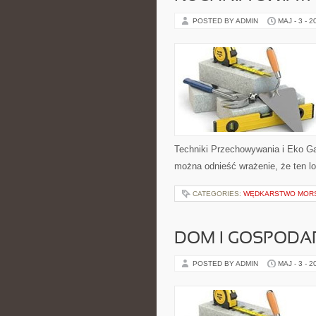
POSTED BY ADMIN
MAJ - 3 - 2
Techniki Przechowywania i Eko Ga
można odnieść wrażenie, że ten lo
CATEGORIES:
WĘDKARSTWO MOR
DOM I GOSPOD
POSTED BY ADMIN
MAJ - 3 - 2