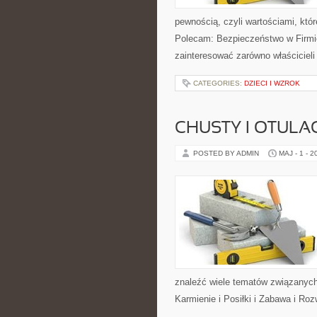
pewnością, czyli wartościami, któ
Polecam: Bezpieczeństwo w Firmie
zainteresować zarówno właścicieli 
CATEGORIES:
DZIECI I WZROK
CHUSTY I OTULA
POSTED BY ADMIN
MAJ - 1 - 2
znaleźć wiele tematów związanych 
Karmienie i Posiłki i Zabawa i Ro