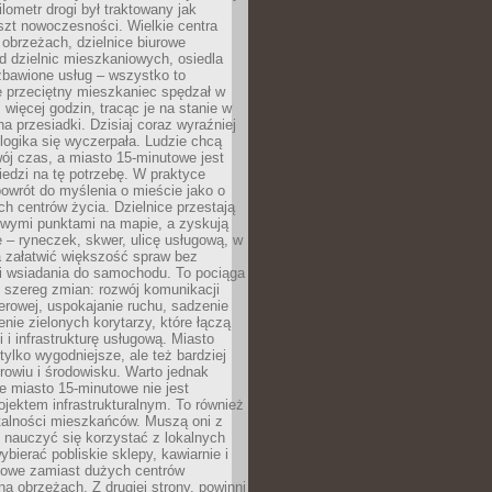
lometr drogi był traktowany jak
szt nowoczesności. Wielkie centra
obrzeżach, dzielnice biurowe
d dzielnic mieszkaniowych, osiedla
zbawione usług – wszystko to
e przeciętny mieszkaniec spędzał w
 więcej godzin, tracąc je na stanie w
na przesiadki. Dzisiaj coraz wyraźniej
 logika się wyczerpała. Ludzie chcą
ój czas, a miasto 15-minutowe jest
edzi na tę potrzebę. W praktyce
owrót do myślenia o mieście jako o
ych centrów życia. Dzielnice przestają
wymi punktami na mapie, a zyskują
 – ryneczek, skwer, ulicę usługową, w
a załatwić większość spraw bez
i wsiadania do samochodu. To pociąga
 szereg zmian: rozwój komunikacji
werowej, uspokajanie ruchu, sadzenie
enie zielonych korytarzy, które łączą
i i infrastrukturę usługową. Miasto
 tylko wygodniejsze, ale też bardziej
rowiu i środowisku. Warto jednak
 miasto 15-minutowe nie jest
ojektem infrastrukturalnym. To również
alności mieszkańców. Muszą oni z
y nauczyć się korzystać z lokalnych
bierać pobliskie sklepy, kawiarnie i
gowe zamiast dużych centrów
a obrzeżach. Z drugiej strony, powinni