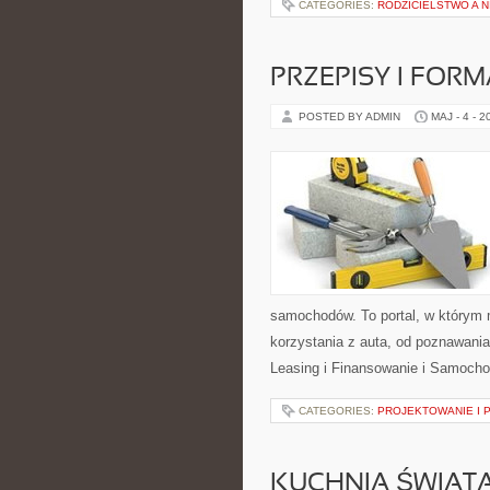
CATEGORIES:
RODZICIELSTWO A 
PRZEPISY I FOR
POSTED BY ADMIN
MAJ - 4 - 2
samochodów. To portal, w którym
korzystania z auta, od poznawania
Leasing i Finansowanie i Samoch
CATEGORIES:
PROJEKTOWANIE I 
KUCHNIA ŚWIATA