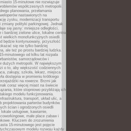
miasto 15-minutowe nie rozwiązuje
problemów współczesnych metropolii.
ego planowania, przełamania
eweloperów nastawionych na
ję zysku, modernizacji transportu
i zmiany polityki parkingowej. Jednak
aje się jasny: mniejsze odległości,
i bardziej zielone ulice, lokalne centra
t wielkich monofunkcyjnych osiedli.
end będzie kontynuowany, przyszłość
kazać się nie tylko bardziej
, ale też po prostu bardziej ludzka.
15-minutowego od kilku lat rozpala
urbanistów, samorządowców i
 dużych metropolii. W największym
zi o to, aby większość codziennych
aca, zakupy, szkoła, lekarz, miejsca
była dostępna w promieniu krótkiego
przejażdżki na rowerze. Brzmi jak
dnak coraz więcej miast na świecie
ązania, które stopniowo przybliżają ich
 takiego modelu funkcjonowania.
nfrastruktura, transport, układ ulic, a
b projektowania parterów budynków.
ych ścian i ogrodzonych osiedli
ę lokale usługowe, kawiarnie,
 coworkingowe, małe place zabaw i
onkowe. Kluczem do zrozumienia
asta 15-minutowego jest pojęcie
tychczasowym modelu rozwoju każdy