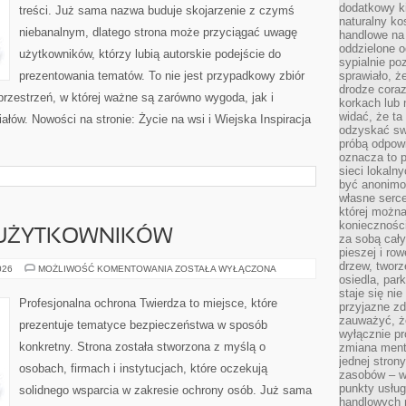
dodatkowy ki
treści. Już sama nazwa buduje skojarzenie z czymś
naturalny ko
niebanalnym, dlatego strona może przyciągać uwagę
handlowe na 
oddzielone o
użytkowników, którzy lubią autorskie podejście do
sypialnie po
prezentowania tematów. To nie jest przypadkowy zbiór
sprawiało, ż
drodze coraz
 przestrzeń, w której ważne są zarówno wygoda, jak i
korkach lub 
widać, że ta
łów. Nowości na stronie: Życie na wsi i Wiejska Inspiracja
odzyskać sw
próbą odpowi
oznacza to p
sieci lokaln
być anonimo
własne serce
której możn
koniecznośc
 UŻYTKOWNIKÓW
za sobą cały
pieszej i ro
drzew, tworz
PORADNIKI
026
MOŻLIWOŚĆ KOMENTOWANIA
ZOSTAŁA WYŁĄCZONA
DLA
osiedla, park
UŻYTKOWNIKÓW
staje się nie
Profesjonalna ochrona Twierdza to miejsce, które
przyjazne zd
zauważyć, że
prezentuje tematyce bezpieczeństwa w sposób
wyłącznie pr
konkretny. Strona została stworzona z myślą o
zmiana ment
jednej stron
osobach, firmach i instytucjach, które oczekują
zasobów – wy
punkty usłu
solidnego wsparcia w zakresie ochrony osób. Już sama
handlowych n