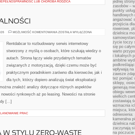
jednej stron
NIEPEŁNOSPRAWNOŚĆ LUB CHOROBA RODZICA
zasobów – wy
punkty usłu
handlowych n
angażować s
MALNOŚCI
przejścia dl
rowerowe, p
PRZEPISY
026
MOŻLIWOŚĆ KOMENTOWANIA
ZOSTAŁA WYŁĄCZONA
dzielnica mo
I
samowystarc
FORMALNOŚCI
życie toczy 
Rentdabcar to rozbudowany serwis internetowy
się po całym
stworzony z myślą o osobach, które szukają wiedzy o
warto przypo
i lokalnych 
autach. Strona łączy wiele przydatnych tematów
ambitne wy
podkreślając
związanych z motoryzacją, dzięki czemu może być
wpływają na 
praktycznym poradnikiem zarówno dla kierowców, jak i
zawsze zdaj
też pomijać 
dla tych, którzy dopiero analizują świat eksploatacji
sklepy, osie
 można znaleźć analizy dotyczące różnych aspektów
generują mie
obiegu wewną
 nowości rynkowych aż po leasing. Nowości na stronie
wielkich ce
zostawiają ś
ody […]
wzmacnia ich
miejsca, któ
PLANOWANIE PRAC
odniesienia:
kameralna pi
dzielnica na
zaczynają s
 W STYLU ZERO-WASTE
na poczucie 