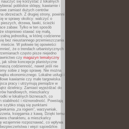
y nauczyć się korzystać z lokalnych
bierać pobliskie sklepy, kawiarnie i
gowe zamiast dużych centrów
a obrzeżach. Z drugiej strony, powinni
ię w sprawy okolicy: walczyć o
a pieszych, drzewa, ławki, ścieżki
lace zabaw. Tylko w ten sposób
że stopniowo stawać się małą,
zalną jednostką, w której codzienne
się bez nieustannego przemieszczania
 mieście. W połowie tej opowieści
mnieć, że o trendach urbanistycznych
przemianach często pisze niejedno
dawnictwo czy
magazyn tematyczny
, jak silnie koncepcje planistyczne
naszą codzienność, nawet jeśli nie
emy sobie z tego sprawę. Nie można
wątku ekonomicznego. Lokalne usługi i
dlowe kawiarnie czy małe targowiska
jsca pracy i utrzymują pieniądze w
trz dzielnicy. Zamiast wyjeżdżać do
ntrów handlowych, mieszkańcy
rodki w lokalnych biznesach, co
 stabilność i różnorodność. Powstają
re szybko stają się punktami
 piekarnia „za rogiem”, warzywniak,
zzeria, księgarnia z kawą. Dzięki temu
biera charakteru, a mieszkańcy
ię wzajemnie rozpoznawać, co wpływa
bezpieczeństwa i więzi sąsiedzkie.