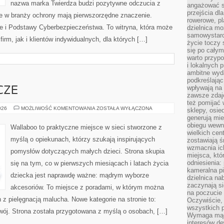
nazwa marka Twierdza budzi pozytywne odczucia z
angażować s
przejścia dl
re w branży ochrony mają pierwszorzędne znaczenie.
rowerowe, p
 i Podstawy Cyberbezpieczeństwa. To witryna, która może
dzielnica mo
samowystarc
firm, jak i klientów indywidualnych, dla których […]
życie toczy 
się po całym
warto przypo
i lokalnych 
ambitne wy
podkreślając
wpływają na 
CZE
zawsze zdaj
też pomijać 
CHUSTY
026
MOŻLIWOŚĆ KOMENTOWANIA
ZOSTAŁA WYŁĄCZONA
sklepy, osie
I
generują mie
OTULACZE
obiegu wewną
Wallaboo to praktyczne miejsce w sieci stworzone z
wielkich ce
myślą o opiekunach, którzy szukają inspirujących
zostawiają ś
wzmacnia ich
pomysłów dotyczących małych dzieci. Strona skupia
miejsca, któ
odniesienia:
się na tym, co w pierwszych miesiącach i latach życia
kameralna pi
dziecka jest naprawdę ważne: mądrym wyborze
dzielnica na
zaczynają s
akcesoriów. To miejsce z poradami, w którym można
na poczucie 
z pielęgnacją malucha. Nowe kategorie na stronie to:
Oczywiście, 
wszystkich 
zwój. Strona została przygotowana z myślą o osobach, […]
Wymaga mądr
interesów d