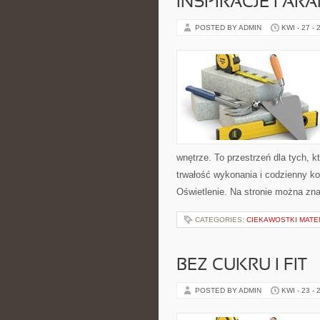
INSPIRACJE I AR
POSTED BY ADMIN
KWI - 27 - 
wnętrze. To przestrzeń dla tych, 
trwałość wykonania i codzienny ko
Oświetlenie. Na stronie można zna
CATEGORIES:
CIEKAWOSTKI MAT
BEZ CUKRU I FIT
POSTED BY ADMIN
KWI - 23 - 