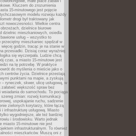
 coworkingowe, małe place zabaw i
onkowe. Kluczem do zrozumienia
asta 15-minutowego jest pojęcie
tychczasowym modelu rozwoju każdy
lometr drogi był traktowany jak
szt nowoczesności. Wielkie centra
obrzeżach, dzielnice biurowe
d dzielnic mieszkaniowych, osiedla
zbawione usług – wszystko to
e przeciętny mieszkaniec spędzał w
 więcej godzin, tracąc je na stanie w
na przesiadki. Dzisiaj coraz wyraźniej
 logika się wyczerpała. Ludzie chcą
ój czas, a miasto 15-minutowe jest
edzi na tę potrzebę. W praktyce
owrót do myślenia o mieście jako o
ych centrów życia. Dzielnice przestają
wymi punktami na mapie, a zyskują
 – ryneczek, skwer, ulicę usługową, w
a załatwić większość spraw bez
i wsiadania do samochodu. To pociąga
 szereg zmian: rozwój komunikacji
werowej, uspokajanie ruchu, sadzenie
enie zielonych korytarzy, które łączą
i i infrastrukturę usługową. Miasto
 tylko wygodniejsze, ale też bardziej
rowiu i środowisku. Warto jednak
 miasto 15-minutowe nie jest
ojektem infrastrukturalnym. To również
alności mieszkańców. Muszą oni z