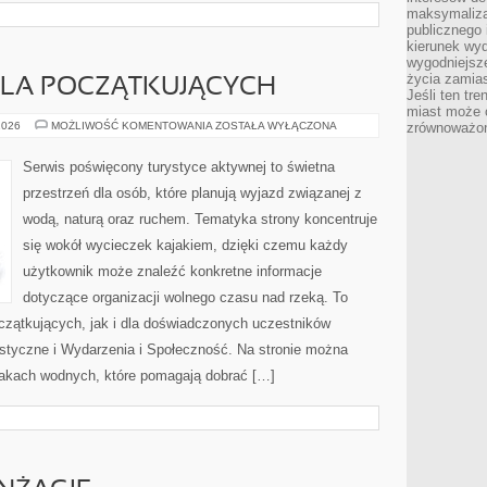
maksymalizac
publicznego 
kierunek wyd
wygodniejsze 
życia zamias
LA POCZĄTKUJĄCYCH
Jeśli ten tr
miast może o
KAJAKARSTWO
2026
MOŻLIWOŚĆ KOMENTOWANIA
ZOSTAŁA WYŁĄCZONA
zrównoważona
DLA
POCZĄTKUJĄCYCH
Serwis poświęcony turystyce aktywnej to świetna
przestrzeń dla osób, które planują wyjazd związanej z
wodą, naturą oraz ruchem. Tematyka strony koncentruje
się wokół wycieczek kajakiem, dzięki czemu każdy
użytkownik może znaleźć konkretne informacje
dotyczące organizacji wolnego czasu nad rzeką. To
czątkujących, jak i dla doświadczonych uczestników
styczne i Wydarzenia i Społeczność. Na stronie można
akach wodnych, które pomagają dobrać […]