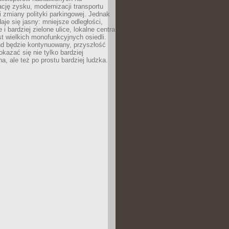
ję zysku, modernizacji transportu
i zmiany polityki parkingowej. Jednak
aje się jasny: mniejsze odległości,
i bardziej zielone ulice, lokalne centra
t wielkich monofunkcyjnych osiedli.
end będzie kontynuowany, przyszłość
kazać się nie tylko bardziej
, ale też po prostu bardziej ludzka.