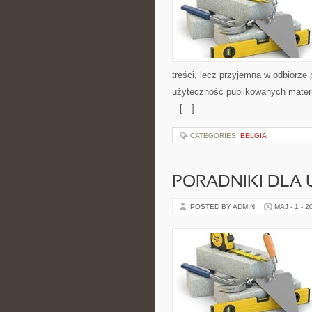
treści, lecz przyjemna w odbiorze
użyteczność publikowanych materia
– […]
CATEGORIES:
BELGIA
PORADNIKI DLA
POSTED BY ADMIN
MAJ - 1 - 2