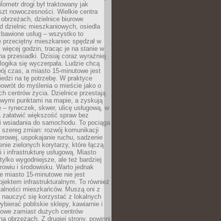
lometr drogi był traktowany jak
szt nowoczesności. Wielkie centra
obrzeżach, dzielnice biurowe
d dzielnic mieszkaniowych, osiedla
zbawione usług – wszystko to
e przeciętny mieszkaniec spędzał w
 więcej godzin, tracąc je na stanie w
na przesiadki. Dzisiaj coraz wyraźniej
 logika się wyczerpała. Ludzie chcą
ój czas, a miasto 15-minutowe jest
edzi na tę potrzebę. W praktyce
owrót do myślenia o mieście jako o
ych centrów życia. Dzielnice przestają
wymi punktami na mapie, a zyskują
 – ryneczek, skwer, ulicę usługową, w
a załatwić większość spraw bez
i wsiadania do samochodu. To pociąga
 szereg zmian: rozwój komunikacji
werowej, uspokajanie ruchu, sadzenie
enie zielonych korytarzy, które łączą
i i infrastrukturę usługową. Miasto
 tylko wygodniejsze, ale też bardziej
rowiu i środowisku. Warto jednak
 miasto 15-minutowe nie jest
ojektem infrastrukturalnym. To również
alności mieszkańców. Muszą oni z
y nauczyć się korzystać z lokalnych
bierać pobliskie sklepy, kawiarnie i
gowe zamiast dużych centrów
a obrzeżach. Z drugiej strony, powinni