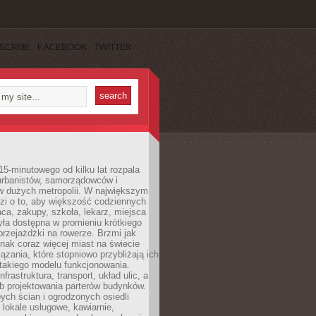
SCRIBE
FACEBOOK
TWITTER
15-minutowego od kilku lat rozpala
urbanistów, samorządowców i
 dużych metropolii. W największym
zi o to, aby większość codziennych
aca, zakupy, szkoła, lekarz, miejsca
była dostępna w promieniu krótkiego
przejażdżki na rowerze. Brzmi jak
dnak coraz więcej miast na świecie
ązania, które stopniowo przybliżają ich
 takiego modelu funkcjonowania.
nfrastruktura, transport, układ ulic, a
b projektowania parterów budynków.
ych ścian i ogrodzonych osiedli
ę lokale usługowe, kawiarnie,