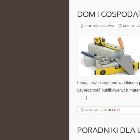
DOM I GOSPOD
POSTED BY ADMIN
MAJ - 3 - 2
treści, lecz przyjemna w odbiorze
użyteczność publikowanych materia
– […]
CATEGORIES:
BELGIA
PORADNIKI DLA