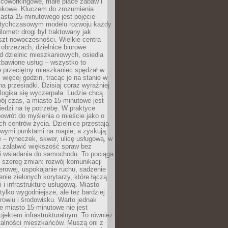
 coworkingowe, małe place zabaw i
onkowe. Kluczem do zrozumienia
asta 15-minutowego jest pojęcie
tychczasowym modelu rozwoju każdy
lometr drogi był traktowany jak
szt nowoczesności. Wielkie centra
obrzeżach, dzielnice biurowe
d dzielnic mieszkaniowych, osiedla
zbawione usług – wszystko to
e przeciętny mieszkaniec spędzał w
 więcej godzin, tracąc je na stanie w
na przesiadki. Dzisiaj coraz wyraźniej
 logika się wyczerpała. Ludzie chcą
ój czas, a miasto 15-minutowe jest
edzi na tę potrzebę. W praktyce
owrót do myślenia o mieście jako o
ych centrów życia. Dzielnice przestają
wymi punktami na mapie, a zyskują
 – ryneczek, skwer, ulicę usługową, w
a załatwić większość spraw bez
i wsiadania do samochodu. To pociąga
 szereg zmian: rozwój komunikacji
werowej, uspokajanie ruchu, sadzenie
enie zielonych korytarzy, które łączą
i i infrastrukturę usługową. Miasto
 tylko wygodniejsze, ale też bardziej
rowiu i środowisku. Warto jednak
 miasto 15-minutowe nie jest
ojektem infrastrukturalnym. To również
alności mieszkańców. Muszą oni z