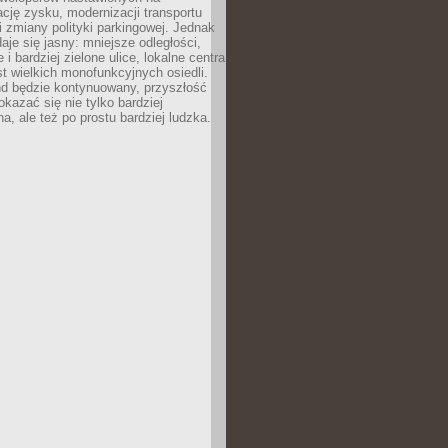
ję zysku, modernizacji transportu
i zmiany polityki parkingowej. Jednak
aje się jasny: mniejsze odległości,
i bardziej zielone ulice, lokalne centra
t wielkich monofunkcyjnych osiedli.
end będzie kontynuowany, przyszłość
kazać się nie tylko bardziej
, ale też po prostu bardziej ludzka.