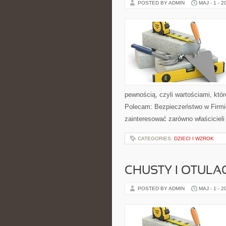
POSTED BY ADMIN
MAJ - 1 - 2
pewnością, czyli wartościami, któ
Polecam: Bezpieczeństwo w Firmie
zainteresować zarówno właścicieli 
CATEGORIES:
DZIECI I WZROK
CHUSTY I OTULA
POSTED BY ADMIN
MAJ - 1 - 2