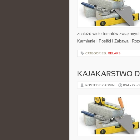
znaleźć wiele tematów związanych 
Karmienie i Posiłki i Zabawa i Ro
CATEGORIES:
RELAKS
KAJAKARSTWO D
POSTED BY ADMIN
KWI - 29 - 