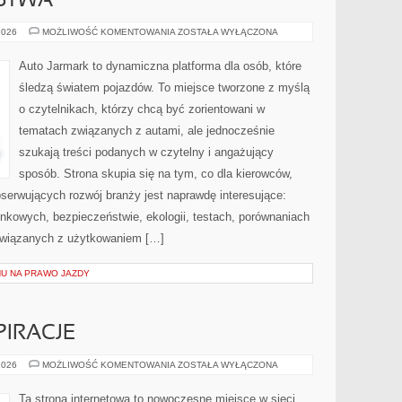
RSTWA
FUZJE
2026
MOŻLIWOŚĆ KOMENTOWANIA
ZOSTAŁA WYŁĄCZONA
I
PARTNERSTWA
Auto Jarmark to dynamiczna platforma dla osób, które
śledzą światem pojazdów. To miejsce tworzone z myślą
o czytelnikach, którzy chcą być zorientowani w
tematach związanych z autami, ale jednocześnie
szukają treści podanych w czytelny i angażujący
sposób. Strona skupia się na tym, co dla kierowców,
serwujących rozwój branży jest naprawdę interesujące:
nkowych, bezpieczeństwie, ekologii, testach, porównaniach
związanych z użytkowaniem […]
U NA PRAWO JAZDY
PIRACJE
ARANŻACJE
2026
MOŻLIWOŚĆ KOMENTOWANIA
ZOSTAŁA WYŁĄCZONA
I
INSPIRACJE
Ta strona internetowa to nowoczesne miejsce w sieci