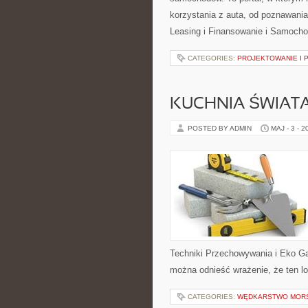
korzystania z auta, od poznawania
Leasing i Finansowanie i Samoch
CATEGORIES:
PROJEKTOWANIE I 
KUCHNIA ŚWIATA
POSTED BY ADMIN
MAJ - 3 - 2
Techniki Przechowywania i Eko Ga
można odnieść wrażenie, że ten lo
CATEGORIES:
WĘDKARSTWO MOR