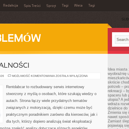
Redakcja
Tagi
Weta
Tagi
Spis Treści
Sprzęt
SUB
BLEMÓW
MALNOŚCI
Idea miasta 
wyobraźnię 
PRZEPISY
026
MOŻLIWOŚĆ KOMENTOWANIA
ZOSTAŁA WYŁĄCZONA
mieszkańców
I
skrócie chod
FORMALNOŚCI
potrzeb – pr
Rentdabcar to rozbudowany serwis internetowy
rekreacji – 
stworzony z myślą o osobach, które szukają wiedzy o
spaceru lub 
utopia? A je
autach. Strona łączy wiele przydatnych tematów
wdraża rozwi
związanych z motoryzacją, dzięki czemu może być
dzielnice do
Zmienia się i
praktycznym poradnikiem zarówno dla kierowców, jak i
nawet sposó
Zamiast ślep
dla tych, którzy dopiero analizują świat eksploatacji
pojawiają si
 można znaleźć analizy dotyczące różnych aspektów