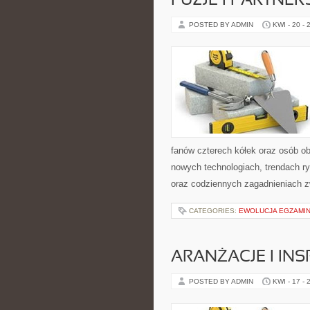
FUZJE I PARTNE
POSTED BY ADMIN
KWI - 20 - 
fanów czterech kółek oraz osób ob
nowych technologiach, trendach ry
oraz codziennych zagadnieniach 
CATEGORIES:
EWOLUCJA EGZAMIN
ARANŻACJE I INS
POSTED BY ADMIN
KWI - 17 - 