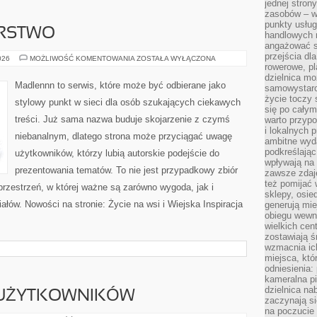
jednej stron
zasobów – wy
punkty usłu
ARSTWO
handlowych n
angażować s
przejścia dl
DOM
026
MOŻLIWOŚĆ KOMENTOWANIA
ZOSTAŁA WYŁĄCZONA
I
rowerowe, p
GOSPODARSTWO
dzielnica mo
Madlennn to serwis, które może być odbierane jako
samowystarc
życie toczy 
stylowy punkt w sieci dla osób szukających ciekawych
się po całym
treści. Już sama nazwa buduje skojarzenie z czymś
warto przypo
i lokalnych 
niebanalnym, dlatego strona może przyciągać uwagę
ambitne wy
podkreślając
użytkowników, którzy lubią autorskie podejście do
wpływają na 
prezentowania tematów. To nie jest przypadkowy zbiór
zawsze zdaj
też pomijać 
 przestrzeń, w której ważne są zarówno wygoda, jak i
sklepy, osie
łów. Nowości na stronie: Życie na wsi i Wiejska Inspiracja
generują mie
obiegu wewną
wielkich ce
zostawiają ś
wzmacnia ich
miejsca, któ
odniesienia:
kameralna pi
dzielnica na
 UŻYTKOWNIKÓW
zaczynają s
na poczucie 