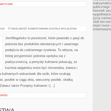
maksymalizac
EMATYCZNE
publicznego 
kierunek wyd
wygodniejsze 
życia zamias
Jeśli ten tr
miast może o
BEZ
2026
MOŻLIWOŚĆ KOMENTOWANIA
ZOSTAŁA WYŁĄCZONA
zrównoważona
CUKRU
I
FIT
JemWegańsko to przestrzeń, które powstało z pasji do
jedzenia bez produktów odzwierzęcych i uważnego
podejścia do codziennego żywienia. To witryna, na
której przyjemność jedzenia spotyka się z
praktycznością, a pomysły kulinarne pokazują, że
kuchnia wegańska może być różnorodna, świeża i
a kulinarnych wskazówek dla osób, które szukają
e, posiłek w ciągu dnia, wieczorny posiłek, słodką
Zobacz także Przepisy kulinarne i […]
OGRÓD