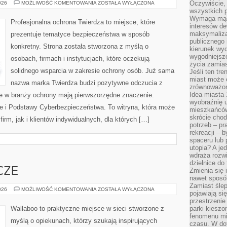
PORADNIKI
Oczywiście, 
026
MOŻLIWOŚĆ KOMENTOWANIA
ZOSTAŁA WYŁĄCZONA
DLA
wszystkich 
UŻYTKOWNIKÓW
Wymaga mądr
Profesjonalna ochrona Twierdza to miejsce, które
interesów d
maksymalizac
prezentuje tematyce bezpieczeństwa w sposób
publicznego 
konkretny. Strona została stworzona z myślą o
kierunek wyd
wygodniejsze 
osobach, firmach i instytucjach, które oczekują
życia zamias
solidnego wsparcia w zakresie ochrony osób. Już sama
Jeśli ten tr
miast może o
nazwa marka Twierdza budzi pozytywne odczucia z
zrównoważona
Idea miasta 
re w branży ochrony mają pierwszorzędne znaczenie.
wyobraźnię 
 i Podstawy Cyberbezpieczeństwa. To witryna, która może
mieszkańców
skrócie chod
firm, jak i klientów indywidualnych, dla których […]
potrzeb – pr
rekreacji – 
spaceru lub 
utopia? A je
wdraża rozwi
dzielnice do
CZE
Zmienia się i
nawet sposó
Zamiast ślep
CHUSTY
026
MOŻLIWOŚĆ KOMENTOWANIA
ZOSTAŁA WYŁĄCZONA
pojawiają si
I
OTULACZE
przestrzenie
Wallaboo to praktyczne miejsce w sieci stworzone z
parki kiesz
fenomenu mi
myślą o opiekunach, którzy szukają inspirujących
czasu. W do