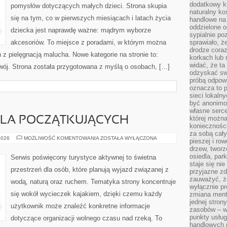
dodatkowy ki
pomysłów dotyczących małych dzieci. Strona skupia
naturalny ko
się na tym, co w pierwszych miesiącach i latach życia
handlowe na 
oddzielone o
dziecka jest naprawdę ważne: mądrym wyborze
sypialnie po
akcesoriów. To miejsce z poradami, w którym można
sprawiało, ż
drodze coraz
z pielęgnacją malucha. Nowe kategorie na stronie to:
korkach lub 
widać, że ta
zwój. Strona została przygotowana z myślą o osobach, […]
odzyskać sw
próbą odpowi
oznacza to p
sieci lokaln
być anonimo
własne serce
której możn
LA POCZĄTKUJĄCYCH
koniecznośc
za sobą cały
KAJAKARSTWO
2026
MOŻLIWOŚĆ KOMENTOWANIA
ZOSTAŁA WYŁĄCZONA
pieszej i ro
DLA
drzew, tworz
POCZĄTKUJĄCYCH
osiedla, park
Serwis poświęcony turystyce aktywnej to świetna
staje się nie
przestrzeń dla osób, które planują wyjazd związanej z
przyjazne zd
zauważyć, że
wodą, naturą oraz ruchem. Tematyka strony koncentruje
wyłącznie pr
się wokół wycieczek kajakiem, dzięki czemu każdy
zmiana ment
jednej stron
użytkownik może znaleźć konkretne informacje
zasobów – wy
punkty usłu
dotyczące organizacji wolnego czasu nad rzeką. To
handlowych n