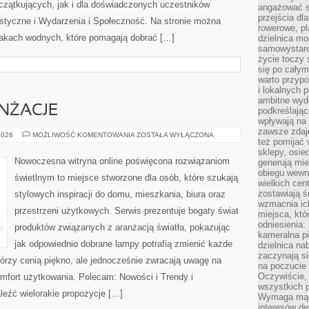
czątkujących, jak i dla doświadczonych uczestników
angażować s
przejścia dl
styczne i Wydarzenia i Społeczność. Na stronie można
rowerowe, p
akach wodnych, które pomagają dobrać […]
dzielnica mo
samowystarc
życie toczy 
się po całym
warto przypo
i lokalnych 
ambitne wy
ANŻACJE
podkreślając
wpływają na 
zawsze zdaj
INSPIRACJE
2026
MOŻLIWOŚĆ KOMENTOWANIA
ZOSTAŁA WYŁĄCZONA
też pomijać 
I
ARANŻACJE
sklepy, osie
Nowoczesna witryna online poświęcona rozwiązaniom
generują mie
obiegu wewną
świetlnym to miejsce stworzone dla osób, które szukają
wielkich ce
zostawiają ś
stylowych inspiracji do domu, mieszkania, biura oraz
wzmacnia ich
przestrzeni użytkowych. Serwis prezentuje bogaty świat
miejsca, któ
odniesienia:
produktów związanych z aranżacją światła, pokazując
kameralna pi
jak odpowiednio dobrane lampy potrafią zmienić każde
dzielnica na
zaczynają s
którzy cenią piękno, ale jednocześnie zwracają uwagę na
na poczucie 
Oczywiście, 
mfort użytkowania. Polecam: Nowości i Trendy i
wszystkich 
leźć wielorakie propozycje […]
Wymaga mądr
interesów d