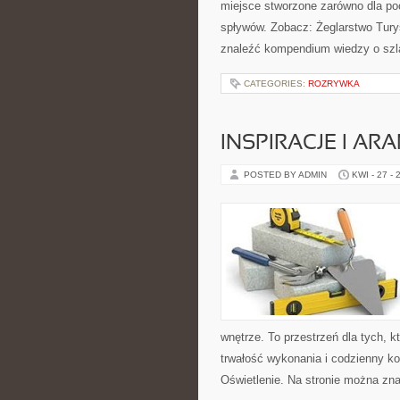
miejsce stworzone zarówno dla po
spływów. Zobacz: Żeglarstwo Tury
znaleźć kompendium wiedzy o szl
CATEGORIES:
ROZRYWKA
INSPIRACJE I AR
POSTED BY ADMIN
KWI - 27 - 
wnętrze. To przestrzeń dla tych, 
trwałość wykonania i codzienny ko
Oświetlenie. Na stronie można zna