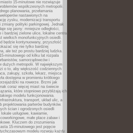
miasto 15-minutowe nie rozwiązuje
problemów współczesnych metropolii.
ego planowania, przełamania
eweloperów nastawionych na
ję zysku, modernizacji transportu
i zmiany polityki parkingowej. Jednak
aje się jasny: mniejsze odległości,
i bardziej zielone ulice, lokalne centra
t wielkich monofunkcyjnych osiedli.
end będzie kontynuowany, przyszłość
kazać się nie tylko bardziej
, ale też po prostu bardziej ludzka.
15-minutowego od kilku lat rozpala
urbanistów, samorządowców i
 dużych metropolii. W największym
zi o to, aby większość codziennych
aca, zakupy, szkoła, lekarz, miejsca
była dostępna w promieniu krótkiego
przejażdżki na rowerze. Brzmi jak
dnak coraz więcej miast na świecie
ązania, które stopniowo przybliżają ich
 takiego modelu funkcjonowania.
nfrastruktura, transport, układ ulic, a
b projektowania parterów budynków.
ych ścian i ogrodzonych osiedli
ę lokale usługowe, kawiarnie,
 coworkingowe, małe place zabaw i
onkowe. Kluczem do zrozumienia
asta 15-minutowego jest pojęcie
tychczasowym modelu rozwoju każdy