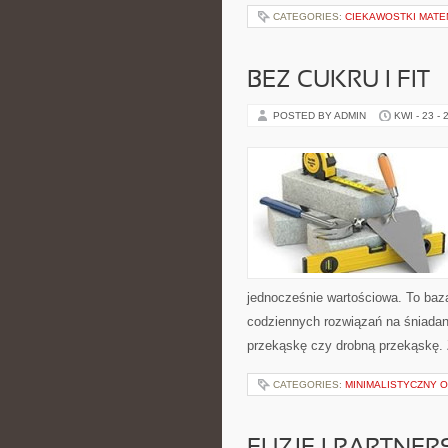
CATEGORIES:
CIEKAWOSTKI MAT
BEZ CUKRU I FIT
POSTED BY ADMIN
KWI - 23 - 
jednocześnie wartościowa. To baz
codziennych rozwiązań na śniadani
przekąskę czy drobną przekąskę. 
CATEGORIES:
MINIMALISTYCZNY 