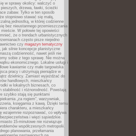
ię w sprawy okolicy: walczyć o
a pieszych, drzewa, ławki, ścieżki
lace zabaw. Tylko w ten sposób
że stopniowo stawać się małą,
zalną jednostką, w której codzienne
się bez nieustannego przemieszczania
 mieście. W połowie tej opowieści
mnieć, że o trendach urbanistycznych
przemianach często pisze niejedno
dawnictwo czy
magazyn tematyczny
, jak silnie koncepcje planistyczne
naszą codzienność, nawet jeśli nie
emy sobie z tego sprawę. Nie można
wątku ekonomicznego. Lokalne usługi i
dlowe kawiarnie czy małe targowiska
jsca pracy i utrzymują pieniądze w
trz dzielnicy. Zamiast wyjeżdżać do
ntrów handlowych, mieszkańcy
rodki w lokalnych biznesach, co
 stabilność i różnorodność. Powstają
re szybko stają się punktami
 piekarnia „za rogiem”, warzywniak,
zzeria, księgarnia z kawą. Dzięki temu
biera charakteru, a mieszkańcy
ię wzajemnie rozpoznawać, co wpływa
bezpieczeństwa i więzi sąsiedzkie.
miasto 15-minutowe nie rozwiązuje
problemów współczesnych metropolii.
ego planowania, przełamania
eweloperów nastawionych na