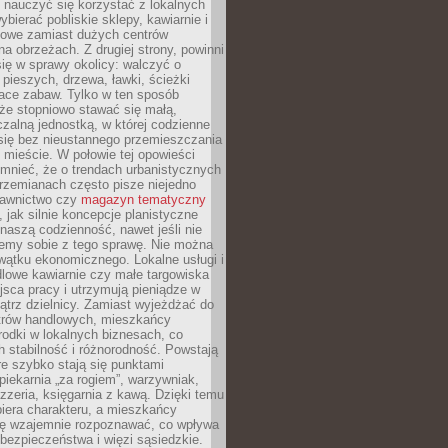
y nauczyć się korzystać z lokalnych
bierać pobliskie sklepy, kawiarnie i
gowe zamiast dużych centrów
a obrzeżach. Z drugiej strony, powinni
ię w sprawy okolicy: walczyć o
a pieszych, drzewa, ławki, ścieżki
lace zabaw. Tylko w ten sposób
że stopniowo stawać się małą,
zalną jednostką, w której codzienne
się bez nieustannego przemieszczania
 mieście. W połowie tej opowieści
mnieć, że o trendach urbanistycznych
przemianach często pisze niejedno
dawnictwo czy
magazyn tematyczny
, jak silnie koncepcje planistyczne
naszą codzienność, nawet jeśli nie
emy sobie z tego sprawę. Nie można
wątku ekonomicznego. Lokalne usługi i
dlowe kawiarnie czy małe targowiska
jsca pracy i utrzymują pieniądze w
trz dzielnicy. Zamiast wyjeżdżać do
ntrów handlowych, mieszkańcy
rodki w lokalnych biznesach, co
 stabilność i różnorodność. Powstają
re szybko stają się punktami
 piekarnia „za rogiem”, warzywniak,
zzeria, księgarnia z kawą. Dzięki temu
biera charakteru, a mieszkańcy
ię wzajemnie rozpoznawać, co wpływa
bezpieczeństwa i więzi sąsiedzkie.