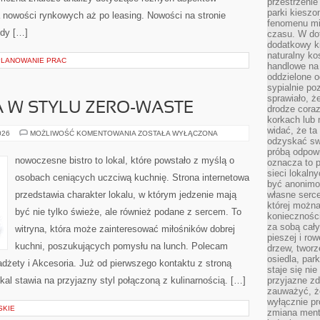
przestrzenie
parki kiesz
 nowości rynkowych aż po leasing. Nowości na stronie
fenomenu mi
ody […]
czasu. W do
dodatkowy ki
naturalny ko
PLANOWANIE PRAC
handlowe na 
oddzielone o
sypialnie po
sprawiało, ż
 W STYLU ZERO-WASTE
drodze coraz
korkach lub 
widać, że ta
KUCHNIA
026
MOŻLIWOŚĆ KOMENTOWANIA
ZOSTAŁA WYŁĄCZONA
odzyskać sw
ŚWIATA
W
próbą odpowi
STYLU
nowoczesne bistro to lokal, które powstało z myślą o
oznacza to p
ZERO-
WASTE
sieci lokaln
osobach ceniących uczciwą kuchnię. Strona internetowa
być anonimo
przedstawia charakter lokalu, w którym jedzenie mają
własne serce
której możn
być nie tylko świeże, ale również podane z sercem. To
koniecznośc
za sobą cały
witryna, która może zainteresować miłośników dobrej
pieszej i ro
kuchni, poszukujących pomysłu na lunch. Polecam
drzew, tworz
osiedla, park
dżety i Akcesoria. Już od pierwszego kontaktu z stroną
staje się nie
kal stawia na przyjazny styl połączoną z kulinarnością. […]
przyjazne zd
zauważyć, że
wyłącznie pr
SKIE
zmiana ment