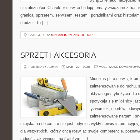
wyłącznie jako narzędzie, l
niezależności. Charakter serwisu budują tematy związane z trasa
granicą, sprzętem, serwisem, testami, poradnikami oraz historiam
drodze. To […]
CATEGORIES:
MINIMALISTYCZNY OGRÓD
SPRZĘT I AKCESORIA
POSTED BY ADMIN
MAR - 22 - 2026
MOŻLIWOŚĆ KOMENTOWA
Micoplus.pl to serwis, któr
zainteresowanie do ruchu, 
aktywnego stylu życia. To s
spotykają się miłośnicy jaz
łyżworolek, sportów lodowy
zainteresowane nartami, s
miejską na desce. To nie jest jedynie zwykły serwis informacyjny,
dla wszystkich, którzy chcą rozwijać swoje kompetencje, poznaw
radość z aktywności na świeżym […]