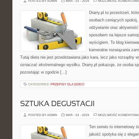
POSTED BY ADMIN
MAR - 25 - 2026
MOŻLIWOŚĆ KOMENTOWA
Drarry.pl to przestrzeń, któ
osobach ceniących spokój, 
odżywianie oraz aktywność
sposobem na lepsze samopo
wyścigiem. To blog kierowa
kameralne rozwiązania zami
Tutaj dieta nie jest przedstawiana jako kara, lecz jako rozsądny 
oznaczać ekstremalnego wysiłku. Drarry.pl pokazuje, że osoba s
pozostając w zgodzie […]
CATEGORIES:
PRZEPISY DLA DZIECI
SZTUKA DEGUSTACJI
POSTED BY ADMIN
MAR - 24 - 2026
MOŻLIWOŚĆ KOMENTOWA
Ten serwis to internetowy ś
jakość spotyka się z elega