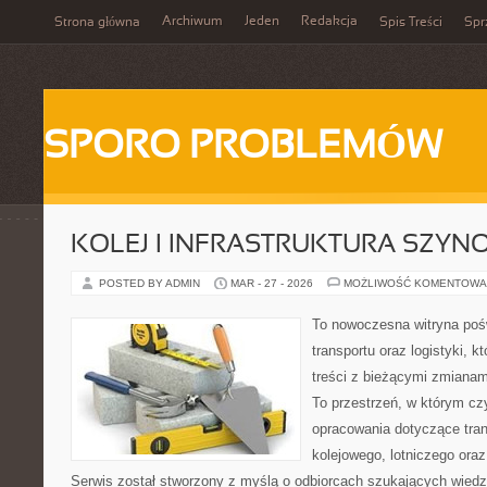
Archiwum
Jeden
Redakcja
Strona główna
Spis Treści
Spr
SPORO PROBLEMÓW
KOLEJ I INFRASTRUKTURA SZY
POSTED BY ADMIN
MAR - 27 - 2026
MOŻLIWOŚĆ KOMENTOWA
To nowoczesna witryna poś
transportu oraz logistyki, 
treści z bieżącymi zmianami
To przestrzeń, w którym czy
opracowania dotyczące tra
kolejowego, lotniczego oraz
Serwis został stworzony z myślą o odbiorcach szukających wiedz