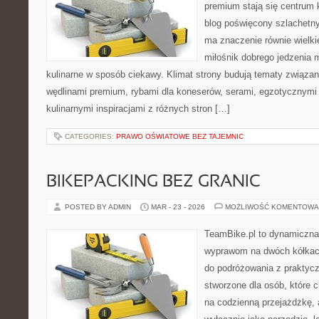
premium stają się centrum 
blog poświęcony szlachetn
ma znaczenie równie wielki
miłośnik dobrego jedzenia 
kulinarne w sposób ciekawy. Klimat strony budują tematy związan
wędlinami premium, rybami dla koneserów, serami, egzotycznymi
kulinarnymi inspiracjami z różnych stron […]
CATEGORIES:
PRAWO OŚWIATOWE BEZ TAJEMNIC
BIKEPACKING BEZ GRANIC
POSTED BY ADMIN
MAR - 23 - 2026
MOŻLIWOŚĆ KOMENTOWA
TeamBike.pl to dynamiczna
wyprawom na dwóch kółkach
do podróżowania z praktycz
stworzone dla osób, które c
na codzienną przejażdżkę, a