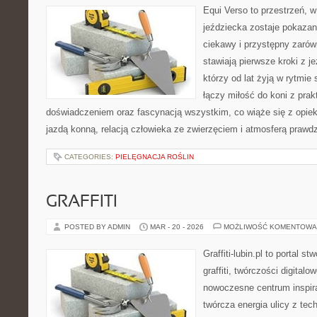
Equi Verso to przestrzeń, 
jeździecka zostaje pokaza
ciekawy i przystępny zarówn
stawiają pierwsze kroki z je
którzy od lat żyją w rytmie 
łączy miłość do koni z pra
doświadczeniem oraz fascynacją wszystkim, co wiąże się z opiek
jazdą konną, relacją człowieka ze zwierzęciem i atmosferą prawdz
CATEGORIES:
PIELĘGNACJA ROŚLIN
GRAFFITI
POSTED BY ADMIN
MAR - 20 - 2026
MOŻLIWOŚĆ KOMENTOWA
Graffiti-lubin.pl to portal s
graffiti, twórczości digitalow
nowoczesne centrum inspira
twórcza energia ulicy z tec