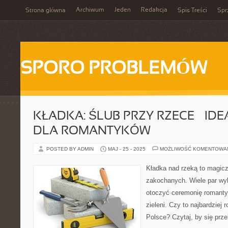
Archiwum
Jeden
Redakcja
Strona główna
Spis Treści
Spr
SPORO PROBLEMÓW
KŁADKA: ŚLUB PRZY RZECE – IDE
DLA ROMANTYKÓW
POSTED BY ADMIN
MAJ - 25 - 2025
MOŻLIWOŚĆ KOMENTOWA
Kładka nad rzeką to magicz
zakochanych. Wiele par wyb
otoczyć ceremonię romant
zieleni. Czy to najbardziej
Polsce? Czytaj, by się prz