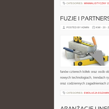
CATEGORIES:
MINIMALISTYCZNY 
FUZJE I PARTNE
POSTED BY ADMIN
KWI - 20 - 
fanów czterech kółek oraz osób ob
nowych technologiach, trendach ry
oraz codziennych zagadnieniach 
CATEGORIES:
EWOLUCJA EGZAMIN