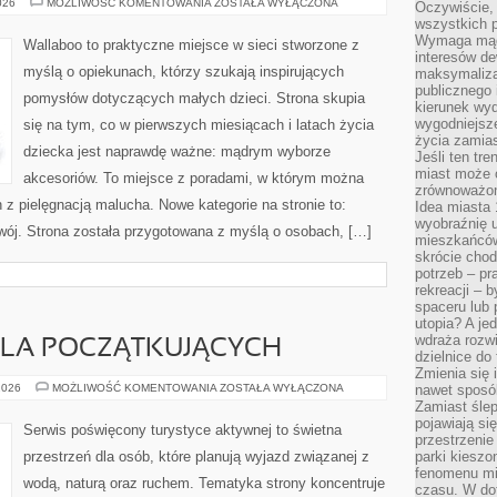
CHUSTY
026
MOŻLIWOŚĆ KOMENTOWANIA
ZOSTAŁA WYŁĄCZONA
Oczywiście, 
I
wszystkich 
OTULACZE
Wymaga mądr
Wallaboo to praktyczne miejsce w sieci stworzone z
interesów d
myślą o opiekunach, którzy szukają inspirujących
maksymalizac
publicznego 
pomysłów dotyczących małych dzieci. Strona skupia
kierunek wyd
wygodniejsze 
się na tym, co w pierwszych miesiącach i latach życia
życia zamias
dziecka jest naprawdę ważne: mądrym wyborze
Jeśli ten tr
miast może o
akcesoriów. To miejsce z poradami, w którym można
zrównoważona
z pielęgnacją malucha. Nowe kategorie na stronie to:
Idea miasta 
wyobraźnię 
zwój. Strona została przygotowana z myślą o osobach, […]
mieszkańców
skrócie chod
potrzeb – pr
rekreacji – 
spaceru lub 
utopia? A je
wdraża rozwi
LA POCZĄTKUJĄCYCH
dzielnice do
Zmienia się i
KAJAKARSTWO
2026
MOŻLIWOŚĆ KOMENTOWANIA
ZOSTAŁA WYŁĄCZONA
nawet sposó
DLA
Zamiast ślep
POCZĄTKUJĄCYCH
pojawiają si
Serwis poświęcony turystyce aktywnej to świetna
przestrzenie
przestrzeń dla osób, które planują wyjazd związanej z
parki kiesz
fenomenu mi
wodą, naturą oraz ruchem. Tematyka strony koncentruje
czasu. W do