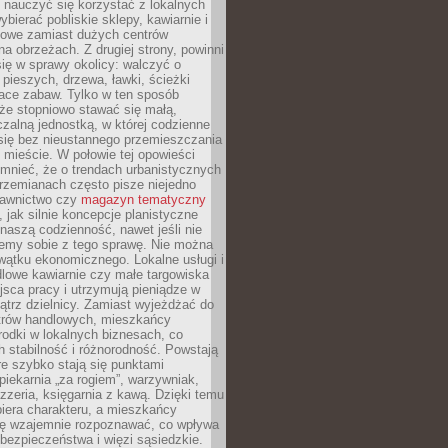
y nauczyć się korzystać z lokalnych
bierać pobliskie sklepy, kawiarnie i
gowe zamiast dużych centrów
a obrzeżach. Z drugiej strony, powinni
ię w sprawy okolicy: walczyć o
a pieszych, drzewa, ławki, ścieżki
lace zabaw. Tylko w ten sposób
że stopniowo stawać się małą,
zalną jednostką, w której codzienne
się bez nieustannego przemieszczania
 mieście. W połowie tej opowieści
mnieć, że o trendach urbanistycznych
przemianach często pisze niejedno
dawnictwo czy
magazyn tematyczny
, jak silnie koncepcje planistyczne
naszą codzienność, nawet jeśli nie
emy sobie z tego sprawę. Nie można
wątku ekonomicznego. Lokalne usługi i
dlowe kawiarnie czy małe targowiska
jsca pracy i utrzymują pieniądze w
trz dzielnicy. Zamiast wyjeżdżać do
ntrów handlowych, mieszkańcy
rodki w lokalnych biznesach, co
 stabilność i różnorodność. Powstają
re szybko stają się punktami
 piekarnia „za rogiem”, warzywniak,
zzeria, księgarnia z kawą. Dzięki temu
biera charakteru, a mieszkańcy
ię wzajemnie rozpoznawać, co wpływa
bezpieczeństwa i więzi sąsiedzkie.