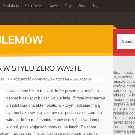
Redakcja
Tagi
Weta
Tagi
Spis Treści
Sprzęt
SUB
BLEMÓW
 W STYLU ZERO-WASTE
Idea miasta 
wyobraźnię 
KUCHNIA
026
MOŻLIWOŚĆ KOMENTOWANIA
ZOSTAŁA WYŁĄCZONA
mieszkańców
ŚWIATA
skrócie chod
W
STYLU
potrzeb – pr
nowoczesne bistro to lokal, które powstało z myślą o
ZERO-
rekreacji – 
WASTE
osobach ceniących uczciwą kuchnię. Strona internetowa
spaceru lub 
utopia? A je
przedstawia charakter lokalu, w którym jedzenie mają
wdraża rozwi
być nie tylko świeże, ale również podane z sercem. To
dzielnice do
Zmienia się i
witryna, która może zainteresować miłośników dobrej
nawet sposó
Zamiast ślep
kuchni, poszukujących pomysłu na lunch. Polecam
pojawiają si
dżety i Akcesoria. Już od pierwszego kontaktu z stroną