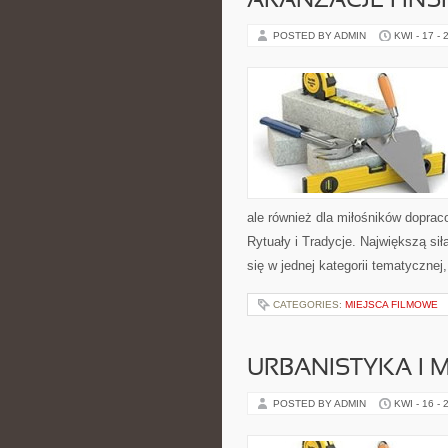
ARANŻACJE I INS
POSTED BY ADMIN
KWI - 17 - 
ale również dla miłośników dopr
Rytuały i Tradycje. Największą sił
się w jednej kategorii tematyczne
CATEGORIES:
MIEJSCA FILMOWE
URBANISTYKA I 
POSTED BY ADMIN
KWI - 16 - 