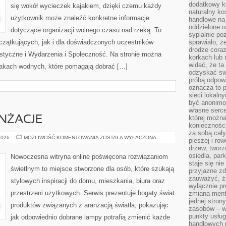
dodatkowy ki
się wokół wycieczek kajakiem, dzięki czemu każdy
naturalny ko
użytkownik może znaleźć konkretne informacje
handlowe na 
oddzielone o
dotyczące organizacji wolnego czasu nad rzeką. To
sypialnie po
czątkujących, jak i dla doświadczonych uczestników
sprawiało, ż
drodze coraz
styczne i Wydarzenia i Społeczność. Na stronie można
korkach lub 
widać, że ta
akach wodnych, które pomagają dobrać […]
odzyskać sw
próbą odpowi
oznacza to p
sieci lokaln
być anonimo
własne serce
której możn
ANŻACJE
koniecznośc
za sobą cały
INSPIRACJE
2026
MOŻLIWOŚĆ KOMENTOWANIA
ZOSTAŁA WYŁĄCZONA
pieszej i ro
I
drzew, tworz
ARANŻACJE
osiedla, park
Nowoczesna witryna online poświęcona rozwiązaniom
staje się nie
świetlnym to miejsce stworzone dla osób, które szukają
przyjazne zd
zauważyć, że
stylowych inspiracji do domu, mieszkania, biura oraz
wyłącznie pr
przestrzeni użytkowych. Serwis prezentuje bogaty świat
zmiana ment
jednej stron
produktów związanych z aranżacją światła, pokazując
zasobów – wy
punkty usłu
jak odpowiednio dobrane lampy potrafią zmienić każde
handlowych n