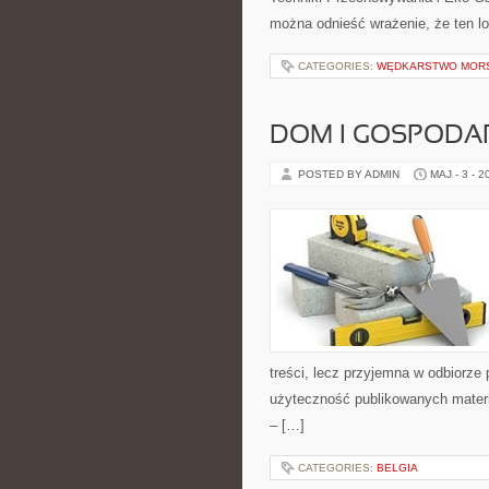
można odnieść wrażenie, że ten lo
CATEGORIES:
WĘDKARSTWO MOR
DOM I GOSPOD
POSTED BY ADMIN
MAJ - 3 - 2
treści, lecz przyjemna w odbiorze
użyteczność publikowanych materia
– […]
CATEGORIES:
BELGIA