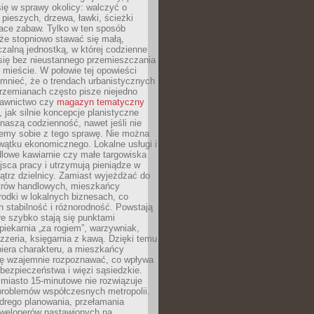
ię w sprawy okolicy: walczyć o
a pieszych, drzewa, ławki, ścieżki
lace zabaw. Tylko w ten sposób
że stopniowo stawać się małą,
zalną jednostką, w której codzienne
się bez nieustannego przemieszczania
 mieście. W połowie tej opowieści
mnieć, że o trendach urbanistycznych
przemianach często pisze niejedno
dawnictwo czy
magazyn tematyczny
, jak silnie koncepcje planistyczne
naszą codzienność, nawet jeśli nie
emy sobie z tego sprawę. Nie można
wątku ekonomicznego. Lokalne usługi i
dlowe kawiarnie czy małe targowiska
jsca pracy i utrzymują pieniądze w
trz dzielnicy. Zamiast wyjeżdżać do
ntrów handlowych, mieszkańcy
rodki w lokalnych biznesach, co
 stabilność i różnorodność. Powstają
re szybko stają się punktami
 piekarnia „za rogiem”, warzywniak,
zzeria, księgarnia z kawą. Dzięki temu
biera charakteru, a mieszkańcy
ię wzajemnie rozpoznawać, co wpływa
bezpieczeństwa i więzi sąsiedzkie.
miasto 15-minutowe nie rozwiązuje
problemów współczesnych metropolii.
ego planowania, przełamania
eweloperów nastawionych na