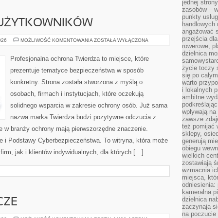
jednej stron
zasobów – wy
punkty usłu
 UŻYTKOWNIKÓW
handlowych n
angażować s
przejścia dl
PORADNIKI
026
MOŻLIWOŚĆ KOMENTOWANIA
ZOSTAŁA WYŁĄCZONA
DLA
rowerowe, p
UŻYTKOWNIKÓW
dzielnica mo
Profesjonalna ochrona Twierdza to miejsce, które
samowystarc
życie toczy 
prezentuje tematyce bezpieczeństwa w sposób
się po całym
konkretny. Strona została stworzona z myślą o
warto przypo
i lokalnych 
osobach, firmach i instytucjach, które oczekują
ambitne wy
podkreślając
solidnego wsparcia w zakresie ochrony osób. Już sama
wpływają na 
nazwa marka Twierdza budzi pozytywne odczucia z
zawsze zdaj
też pomijać 
re w branży ochrony mają pierwszorzędne znaczenie.
sklepy, osie
 i Podstawy Cyberbezpieczeństwa. To witryna, która może
generują mie
obiegu wewną
firm, jak i klientów indywidualnych, dla których […]
wielkich ce
zostawiają ś
wzmacnia ich
miejsca, któ
odniesienia:
kameralna pi
dzielnica na
CZE
zaczynają s
na poczucie 