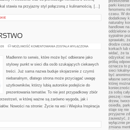
przestrzenie
parki kiesz
kal stawia na przyjazny styl połączoną z kulinarnością. […]
fenomenu mi
czasu. W do
SKIE
dodatkowy ki
naturalny ko
handlowe na 
oddzielone o
ARSTWO
sypialnie po
sprawiało, ż
drodze coraz
DOM
026
MOŻLIWOŚĆ KOMENTOWANIA
ZOSTAŁA WYŁĄCZONA
korkach lub 
I
GOSPODARSTWO
widać, że ta
Madlennn to serwis, które może być odbierane jako
odzyskać sw
próbą odpowi
stylowy punkt w sieci dla osób szukających ciekawych
oznacza to p
sieci lokaln
treści. Już sama nazwa buduje skojarzenie z czymś
być anonimo
niebanalnym, dlatego strona może przyciągać uwagę
własne serce
której możn
użytkowników, którzy lubią autorskie podejście do
koniecznośc
prezentowania tematów. To nie jest przypadkowy zbiór
za sobą cały
pieszej i ro
 przestrzeń, w której ważne są zarówno wygoda, jak i
drzew, tworz
osiedla, park
łów. Nowości na stronie: Życie na wsi i Wiejska Inspiracja
staje się nie
przyjazne zd
zauważyć, że
wyłącznie pr
zmiana ment