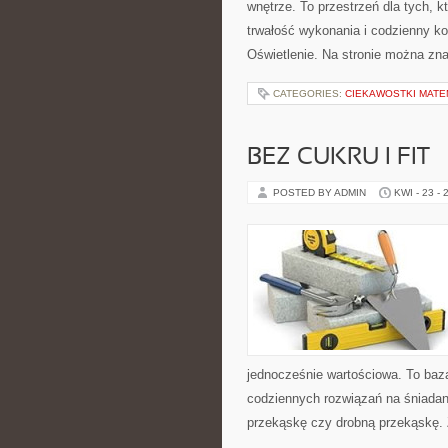
wnętrze. To przestrzeń dla tych, 
trwałość wykonania i codzienny ko
Oświetlenie. Na stronie można zna
CATEGORIES:
CIEKAWOSTKI MAT
BEZ CUKRU I FIT
POSTED BY ADMIN
KWI - 23 - 
jednocześnie wartościowa. To baz
codziennych rozwiązań na śniadani
przekąskę czy drobną przekąskę. 