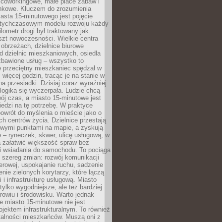
 coworkingowe, małe place zabaw i
onkowe. Kluczem do zrozumienia
asta 15-minutowego jest pojęcie
tychczasowym modelu rozwoju każdy
lometr drogi był traktowany jak
szt nowoczesności. Wielkie centra
obrzeżach, dzielnice biurowe
d dzielnic mieszkaniowych, osiedla
zbawione usług – wszystko to
e przeciętny mieszkaniec spędzał w
 więcej godzin, tracąc je na stanie w
na przesiadki. Dzisiaj coraz wyraźniej
 logika się wyczerpała. Ludzie chcą
ój czas, a miasto 15-minutowe jest
edzi na tę potrzebę. W praktyce
owrót do myślenia o mieście jako o
ych centrów życia. Dzielnice przestają
wymi punktami na mapie, a zyskują
 – ryneczek, skwer, ulicę usługową, w
a załatwić większość spraw bez
i wsiadania do samochodu. To pociąga
 szereg zmian: rozwój komunikacji
werowej, uspokajanie ruchu, sadzenie
enie zielonych korytarzy, które łączą
i i infrastrukturę usługową. Miasto
 tylko wygodniejsze, ale też bardziej
rowiu i środowisku. Warto jednak
 miasto 15-minutowe nie jest
ojektem infrastrukturalnym. To również
alności mieszkańców. Muszą oni z