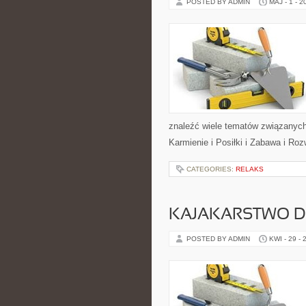
POSTED BY ADMIN
MAJ - 1 - 2
znaleźć wiele tematów związanych 
Karmienie i Posiłki i Zabawa i Ro
CATEGORIES:
RELAKS
KAJAKARSTWO D
POSTED BY ADMIN
KWI - 29 - 