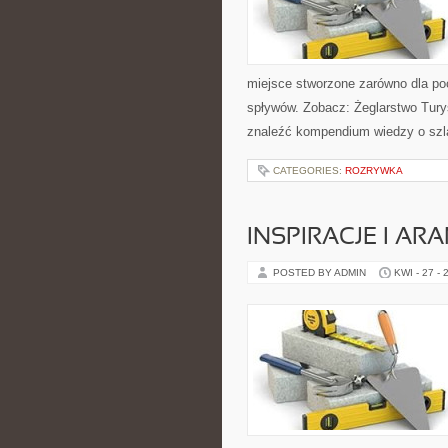
miejsce stworzone zarówno dla po
spływów. Zobacz: Żeglarstwo Tury
znaleźć kompendium wiedzy o szl
CATEGORIES:
ROZRYWKA
INSPIRACJE I AR
POSTED BY ADMIN
KWI - 27 - 