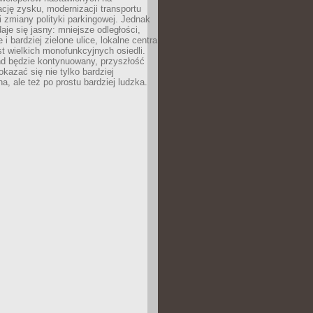
ję zysku, modernizacji transportu
i zmiany polityki parkingowej. Jednak
aje się jasny: mniejsze odległości,
i bardziej zielone ulice, lokalne centra
t wielkich monofunkcyjnych osiedli.
end będzie kontynuowany, przyszłość
kazać się nie tylko bardziej
, ale też po prostu bardziej ludzka.