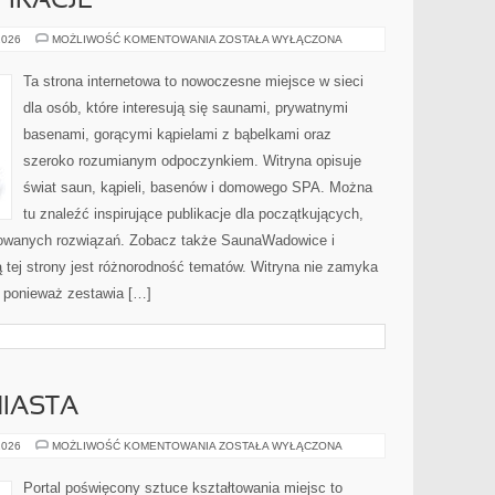
PIRACJE
ARANŻACJE
2026
MOŻLIWOŚĆ KOMENTOWANIA
ZOSTAŁA WYŁĄCZONA
I
INSPIRACJE
Ta strona internetowa to nowoczesne miejsce w sieci
dla osób, które interesują się saunami, prywatnymi
basenami, gorącymi kąpielami z bąbelkami oraz
szeroko rozumianym odpoczynkiem. Witryna opisuje
świat saun, kąpieli, basenów i domowego SPA. Można
tu znaleźć inspirujące publikacje dla początkujących,
acowanych rozwiązań. Zobacz także SaunaWadowice i
ą tej strony jest różnorodność tematów. Witryna nie zamyka
j, ponieważ zestawia […]
MIASTA
URBANISTYKA
2026
MOŻLIWOŚĆ KOMENTOWANIA
ZOSTAŁA WYŁĄCZONA
I
MIASTA
Portal poświęcony sztuce kształtowania miejsc to