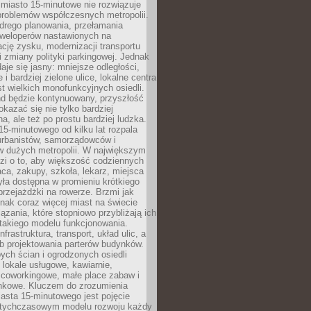
miasto 15-minutowe nie rozwiązuje
problemów współczesnych metropolii.
ego planowania, przełamania
eweloperów nastawionych na
ję zysku, modernizacji transportu
i zmiany polityki parkingowej. Jednak
aje się jasny: mniejsze odległości,
i bardziej zielone ulice, lokalne centra
t wielkich monofunkcyjnych osiedli.
end będzie kontynuowany, przyszłość
kazać się nie tylko bardziej
, ale też po prostu bardziej ludzka.
15-minutowego od kilku lat rozpala
urbanistów, samorządowców i
 dużych metropolii. W największym
zi o to, aby większość codziennych
aca, zakupy, szkoła, lekarz, miejsca
była dostępna w promieniu krótkiego
przejażdżki na rowerze. Brzmi jak
dnak coraz więcej miast na świecie
ązania, które stopniowo przybliżają ich
 takiego modelu funkcjonowania.
nfrastruktura, transport, układ ulic, a
b projektowania parterów budynków.
ych ścian i ogrodzonych osiedli
ę lokale usługowe, kawiarnie,
 coworkingowe, małe place zabaw i
onkowe. Kluczem do zrozumienia
asta 15-minutowego jest pojęcie
tychczasowym modelu rozwoju każdy