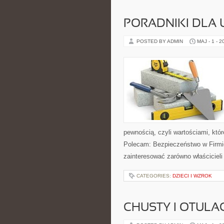
PORADNIKI DLA
POSTED BY ADMIN
MAJ - 1 - 2
pewnością, czyli wartościami, któ
Polecam: Bezpieczeństwo w Firmie
zainteresować zarówno właścicieli 
CATEGORIES:
DZIECI I WZROK
CHUSTY I OTULA