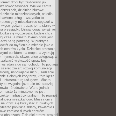
lometr drogi był traktowany jak
szt nowoczesności. Wielkie centra
obrzeżach, dzielnice biurowe
d dzielnic mieszkaniowych, osiedla
zbawione usług – wszystko to
e przeciętny mieszkaniec spędzał w
 więcej godzin, tracąc je na stanie w
na przesiadki. Dzisiaj coraz wyraźniej
 logika się wyczerpała. Ludzie chcą
ój czas, a miasto 15-minutowe jest
edzi na tę potrzebę. W praktyce
owrót do myślenia o mieście jako o
ych centrów życia. Dzielnice przestają
wymi punktami na mapie, a zyskują
 – ryneczek, skwer, ulicę usługową, w
a załatwić większość spraw bez
i wsiadania do samochodu. To pociąga
 szereg zmian: rozwój komunikacji
werowej, uspokajanie ruchu, sadzenie
enie zielonych korytarzy, które łączą
i i infrastrukturę usługową. Miasto
 tylko wygodniejsze, ale też bardziej
rowiu i środowisku. Warto jednak
 miasto 15-minutowe nie jest
ojektem infrastrukturalnym. To również
alności mieszkańców. Muszą oni z
y nauczyć się korzystać z lokalnych
bierać pobliskie sklepy, kawiarnie i
gowe zamiast dużych centrów
a obrzeżach. Z drugiej strony, powinni