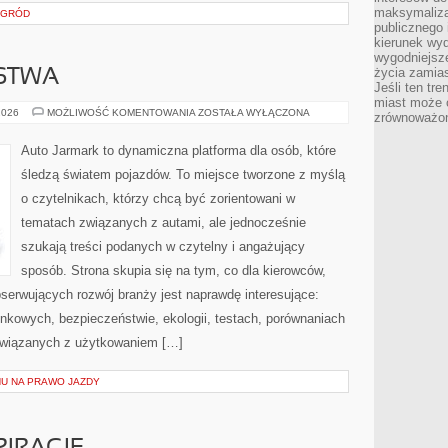
maksymalizac
OGRÓD
publicznego 
kierunek wyd
wygodniejsze 
życia zamias
RSTWA
Jeśli ten tr
miast może o
FUZJE
2026
MOŻLIWOŚĆ KOMENTOWANIA
ZOSTAŁA WYŁĄCZONA
zrównoważona
I
PARTNERSTWA
Auto Jarmark to dynamiczna platforma dla osób, które
śledzą światem pojazdów. To miejsce tworzone z myślą
o czytelnikach, którzy chcą być zorientowani w
tematach związanych z autami, ale jednocześnie
szukają treści podanych w czytelny i angażujący
sposób. Strona skupia się na tym, co dla kierowców,
serwujących rozwój branży jest naprawdę interesujące:
nkowych, bezpieczeństwie, ekologii, testach, porównaniach
związanych z użytkowaniem […]
U NA PRAWO JAZDY