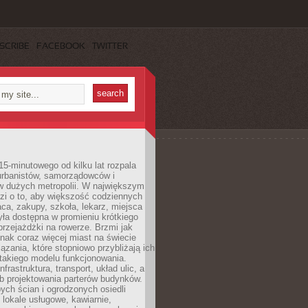
SCRIBE
FACEBOOK
TWITTER
15-minutowego od kilku lat rozpala
urbanistów, samorządowców i
 dużych metropolii. W największym
zi o to, aby większość codziennych
aca, zakupy, szkoła, lekarz, miejsca
była dostępna w promieniu krótkiego
przejażdżki na rowerze. Brzmi jak
dnak coraz więcej miast na świecie
ązania, które stopniowo przybliżają ich
 takiego modelu funkcjonowania.
nfrastruktura, transport, układ ulic, a
b projektowania parterów budynków.
ych ścian i ogrodzonych osiedli
ę lokale usługowe, kawiarnie,