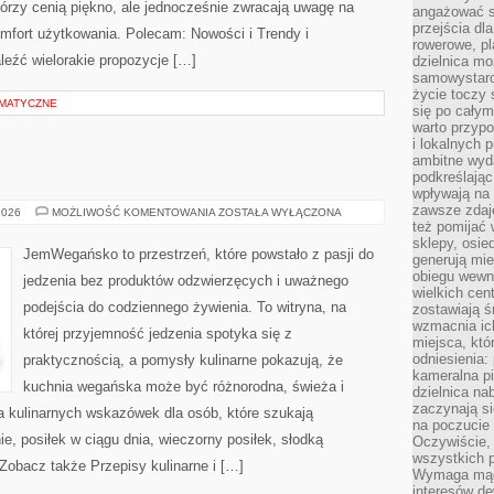
którzy cenią piękno, ale jednocześnie zwracają uwagę na
angażować s
przejścia dl
mfort użytkowania. Polecam: Nowości i Trendy i
rowerowe, p
leźć wielorakie propozycje […]
dzielnica mo
samowystarc
życie toczy 
EMATYCZNE
się po całym
warto przypo
i lokalnych 
ambitne wy
podkreślając
wpływają na 
zawsze zdaj
BEZ
2026
MOŻLIWOŚĆ KOMENTOWANIA
ZOSTAŁA WYŁĄCZONA
CUKRU
też pomijać 
I
sklepy, osie
FIT
JemWegańsko to przestrzeń, które powstało z pasji do
generują mie
obiegu wewną
jedzenia bez produktów odzwierzęcych i uważnego
wielkich ce
podejścia do codziennego żywienia. To witryna, na
zostawiają ś
wzmacnia ich
której przyjemność jedzenia spotyka się z
miejsca, któ
odniesienia:
praktycznością, a pomysły kulinarne pokazują, że
kameralna pi
kuchnia wegańska może być różnorodna, świeża i
dzielnica na
zaczynają s
a kulinarnych wskazówek dla osób, które szukają
na poczucie 
e, posiłek w ciągu dnia, wieczorny posiłek, słodką
Oczywiście, 
wszystkich 
Zobacz także Przepisy kulinarne i […]
Wymaga mądr
interesów d