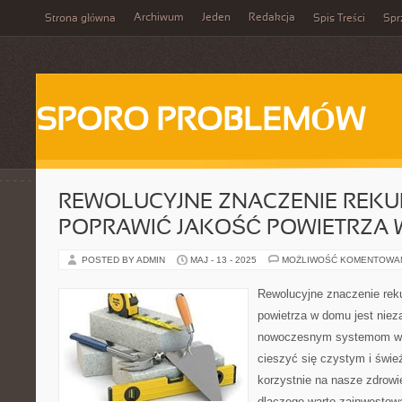
Archiwum
Jeden
Redakcja
Strona główna
Spis Treści
Spr
SPORO PROBLEMÓW
REWOLUCYJNE ZNACZENIE REKUP
POPRAWIĆ JAKOŚĆ POWIETRZA
POSTED BY ADMIN
MAJ - 13 - 2025
MOŻLIWOŚĆ KOMENTOWA
Rewolucyjne znaczenie reku
powietrza w domu jest niez
nowoczesnym systemom w
cieszyć się czystym i świ
korzystnie na nasze zdrowi
dlaczego warto zainwestowa