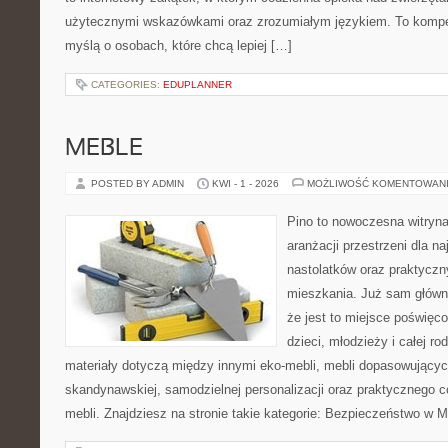
użytecznymi wskazówkami oraz zrozumiałym językiem. To kompe
myślą o osobach, które chcą lepiej […]
CATEGORIES:
EDUPLANNER
MEBLE
POSTED BY ADMIN
KWI - 1 - 2026
MOŻLIWOŚĆ KOMENTOWAN
Pino to nowoczesna witryna,
aranżacji przestrzeni dla n
nastolatków oraz praktyczn
mieszkania. Już sam główn
że jest to miejsce poświęc
dzieci, młodzieży i całej ro
materiały dotyczą między innymi eko-mebli, mebli dopasowujących
skandynawskiej, samodzielnej personalizacji oraz praktycznego 
mebli. Znajdziesz na stronie takie kategorie: Bezpieczeństwo w M