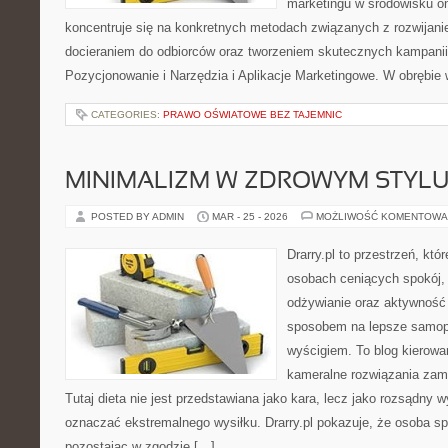
marketingu w środowisku onl
koncentruje się na konkretnych metodach związanych z rozwijani
docieraniem do odbiorców oraz tworzeniem skutecznych kampani
Pozycjonowanie i Narzędzia i Aplikacje Marketingowe. W obrębie 
CATEGORIES:
PRAWO OŚWIATOWE BEZ TAJEMNIC
MINIMALIZM W ZDROWYM STYLU
POSTED BY ADMIN
MAR - 25 - 2026
MOŻLIWOŚĆ KOMENTOWA
Drarry.pl to przestrzeń, któ
osobach ceniących spokój, 
odżywianie oraz aktywność
sposobem na lepsze samopo
wyścigiem. To blog kierowa
kameralne rozwiązania zami
Tutaj dieta nie jest przedstawiana jako kara, lecz jako rozsądny 
oznaczać ekstremalnego wysiłku. Drarry.pl pokazuje, że osoba s
pozostając w zgodzie […]