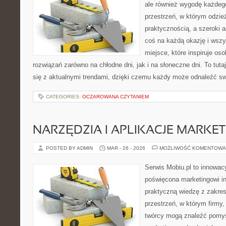
ale również wygodę każdego
przestrzeń, w którym odzież
praktycznością, a szeroki 
coś na każdą okazję i wsz
miejsce, które inspiruje o
rozwiązań zarówno na chłodne dni, jak i na słoneczne dni. To tut
się z aktualnymi trendami, dzięki czemu każdy może odnaleźć swó
CATEGORIES:
OCZAROWANA CZYTANIEM
NARZĘDZIA I APLIKACJE MARKE
POSTED BY ADMIN
MAR - 26 - 2026
MOŻLIWOŚĆ KOMENTOWA
Serwis Mobiu.pl to innowacy
poświęcona marketingowi in
praktyczną wiedzę z zakres
przestrzeń, w którym firmy,
twórcy mogą znaleźć pomy