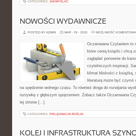
CATEGORIES:
JAKWYSLAC
NOWOŚCI WYDAWNICZE
POSTED BY ADMIN
MAR - 29 - 2026
MOŻLIWOŚĆ KOMENTOWA
Oczarowana Czytaniem to m
które cenią książki i chcą z
zaglądać ponownie do kanon
czytelniczych inspiracji. 
klimat bliskości z książką,
literaturą może być czymś 
na spędzenie wolnego czasu. To również droga do rozwijania wyob
rozrywkę z głębszym spojrzeniem. Zobacz także Oczarowana Czy
tej stronie […]
CATEGORIES:
PIELĘGNACJA ROŚLIN
KOLEJ I INFRASTRUKTURA SZY