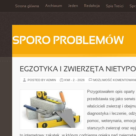
Archiwum
Jeden
Redakcja
Strona główna
Spis Treści
Spr
SPORO PROBLEMÓW
EGZOTYKA I ZWIERZĘTA NIETYP
POSTED BY ADMIN
KWI - 2 - 2026
MOŻLIWOŚĆ KOMENTOWAN
Przygotowałem opis oparty 
przedstawia się jako serwis
właścicieli zwierząt i obejm
diagnostyka i leczenie, odż
pomoc, weterynaria, emocje
starszych zwierząt oraz wy
to internetowy zakątek, w którym codzienna opieka nad zwierzęta