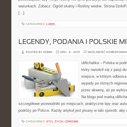
warunkach. Zobacz: Ogród skalny i Rośliny wodne. Strona DzikiP
[…]
CATEGORIES:
LUBIN
LEGENDY, PODANIA I POLSKIE M
POSTED BY ADMIN
GRU - 6 - 2025
MOŻLIWOŚĆ KOMENTOWAN
uMichalika – Polska w podr
który narodził się z pasji 
miejsce, w którym odbiorca 
wypady po różnych regionac
przez akweny, aż po wybrz
Na blogu pod marką uMicha
szczegółowe przewodniki po miejscach, praktyczne tipy oraz auto
podróży po Polsce. Każdy artykuł jest pisany w taki sposób, aby
CATEGORIES:
STYL ŻYCIA I ZDROWIE