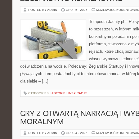
POSTED BY ADMIN
GRU - 5 - 2025
MOŻLIWOŚĆ KOMENTOWAN
Tempesta-Jachty.pl – Rejsy
to przestrzeń, w którym mi
konkretnymi poradami i pom
platforma, stworzona z myś
rejsach, które chcą poznaw
własne wyprawy i jednocz
doświadczenia na wodzie. Polecamy: Żeglarskie Startupy i Innowa
pływających. Tempesta-Jachty.pl to internetowa marina, w której 
dla siebie – […]
CATEGORIES:
HISTORIE I INSPIRACJE
GRY Z OTWARTĄ NARRACJĄ I W
MORALNYM
POSTED BY ADMIN
GRU - 4 - 2025
MOŻLIWOŚĆ KOMENTOWAN