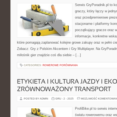
Serwis GryPoradnik.pl to k
graczy, który łączy w jedny
oraz przedpremierowe preze
stacjonarne i platformy kon
początkujący gracze oraz w
informacje, konkretne wska
które pomagają zaplanować kolejne growe zakupy oraz w pełni ci
Zobacz: Gry z Polskim Akcentem i Gry Multiplayer. Na GryPoradn
miłośnik gier znajdzie coś dla siebie – […]
CATEGORIES:
ROWEROWE PORÓWNANIA
ETYKIETA I KULTURA JAZDY I EKO
ZRÓWNOWAŻONY TRANSPORT
POSTED BY ADMIN
GRU - 2 - 2025
MOŻLIWOŚĆ KOMENTOWAN
ProfiBike.pl to serwis inte
światu rowerowemu oraz ws