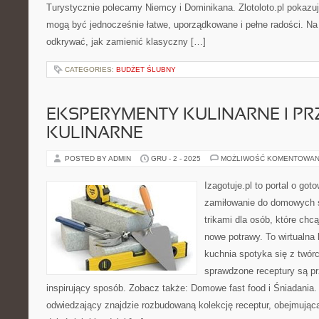
Turystycznie polecamy Niemcy i Dominikana. Zlotoloto.pl pokazuj
mogą być jednocześnie łatwe, uporządkowane i pełne radości. Na
odkrywać, jak zamienić klasyczny […]
CATEGORIES:
BUDŻET ŚLUBNY
EKSPERYMENTY KULINARNE I PR
KULINARNE
POSTED BY ADMIN
GRU - 2 - 2025
MOŻLIWOŚĆ KOMENTOWAN
Izagotuje.pl to portal o got
zamiłowanie do domowych
trikami dla osób, które chc
nowe potrawy. To wirtualn
kuchnia spotyka się z twór
sprawdzone receptury są pr
inspirujący sposób. Zobacz także: Domowe fast food i Śniadania. 
odwiedzający znajdzie rozbudowaną kolekcję receptur, obejmując