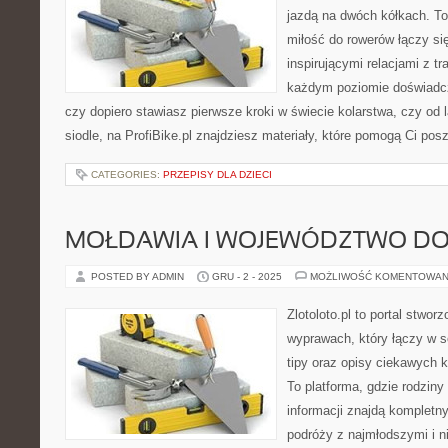
jazdą na dwóch kółkach. To
miłość do rowerów łączy się
inspirującymi relacjami z tr
każdym poziomie doświadcz
czy dopiero stawiasz pierwsze kroki w świecie kolarstwa, czy od
siodle, na ProfiBike.pl znajdziesz materiały, które pomogą Ci pos
CATEGORIES:
PRZEPISY DLA DZIECI
MOŁDAWIA I WOJEWÓDZTWO DO
POSTED BY ADMIN
GRU - 2 - 2025
MOŻLIWOŚĆ KOMENTOWAN
Zlotoloto.pl to portal stwo
wyprawach, który łączy w s
tipy oraz opisy ciekawych 
To platforma, gdzie rodzin
informacji znajdą kompletn
podróży z najmłodszymi i n