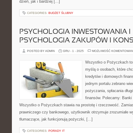
dzień, jak i bardziej […]
CATEGORIES:
BUDŻET ŚLUBNY
PSYCHOLOGIA INWESTOWANIA I
PSYCHOLOGIA ZAKUPÓW I KONS
POSTED BY ADMIN
GRU - 1 - 2025
MOŻLIWOŚĆ KOMENTOWAN
Wszystko o Pożyczkach to p
myślą o osobach, które chcą
kredytów i domowych finans
jednym portalu zebrano wi
pożyczania, spłacania dług
finansów. Polecamy: Banki i 
Wszystko o Pożyczkach stawia na prostotę i rzeczowość. Zamia
prawniczego czy bankowego, użytkownik otrzymuje zrozumiałe wyj
tłumaczące, jak funkcjonują pożyczki, […]
CATEGORIES:
PORADY IT