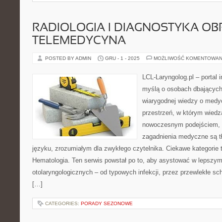
RADIOLOGIA I DIAGNOSTYKA OB
TELEMEDYCYNA
POSTED BY ADMIN
GRU - 1 - 2025
MOŻLIWOŚĆ KOMENTOWAN
LCL-Laryngolog.pl – portal 
myślą o osobach dbających 
wiarygodnej wiedzy o medyc
przestrzeń, w którym wiedz
nowoczesnym podejściem, 
zagadnienia medyczne są 
języku, zrozumiałym dla zwykłego czytelnika. Ciekawe kategorie t
Hematologia. Ten serwis powstał po to, aby asystować w lepszy
otolaryngologicznych – od typowych infekcji, przez przewlekłe sc
[…]
CATEGORIES:
PORADY SEZONOWE