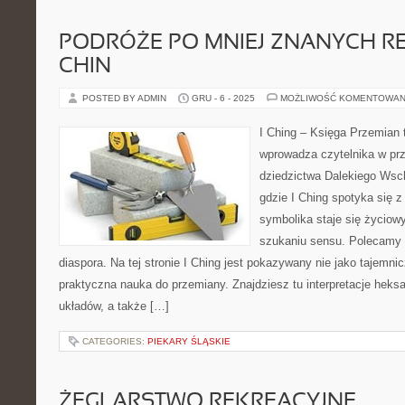
PODRÓŻE PO MNIEJ ZNANYCH R
CHIN
POSTED BY ADMIN
GRU - 6 - 2025
MOŻLIWOŚĆ KOMENTOWAN
I Ching – Księga Przemian t
wprowadza czytelnika w pr
dziedzictwa Dalekiego Wsch
gdzie I Ching spotyka się z
symbolika staje się życio
szukaniu sensu. Polecamy 
diaspora. Na tej stronie I Ching jest pokazywany nie jako tajemnicz
praktyczna nauka do przemiany. Znajdziesz tu interpretacje heks
układów, a także […]
CATEGORIES:
PIEKARY ŚLĄSKIE
ŻEGLARSTWO REKREACYJNE