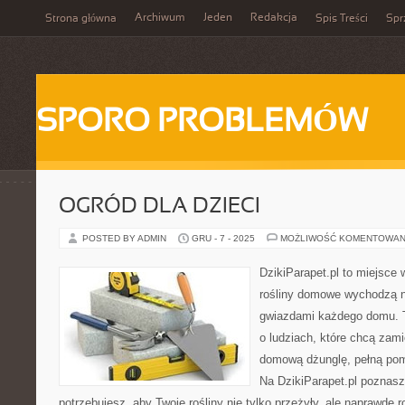
Archiwum
Jeden
Redakcja
Strona główna
Spis Treści
Spr
SPORO PROBLEMÓW
OGRÓD DLA DZIECI
POSTED BY ADMIN
GRU - 7 - 2025
MOŻLIWOŚĆ KOMENTOWAN
DzikiParapet.pl to miejsce 
rośliny domowe wychodzą na
gwiazdami każdego domu. T
o ludziach, które chcą zami
domową dżunglę, pełną pom
Na DzikiParapet.pl poznas
potrzebujesz, aby Twoje rośliny nie tylko przeżyły, ale naprawdę