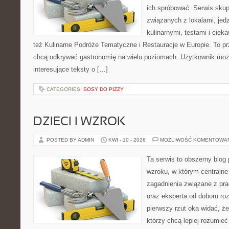
ich spróbować. Serwis skup
związanych z lokalami, jed
kulinarnymi, testami i cie
też Kulinarne Podróże Tematyczne i Restauracje w Europie. To pr
chcą odkrywać gastronomię na wielu poziomach. Użytkownik moż
interesujące teksty o […]
CATEGORIES:
SOSY DO PIZZY
DZIECI I WZROK
POSTED BY ADMIN
KWI - 10 - 2026
MOŻLIWOŚĆ KOMENTOWA
Ta serwis to obszerny blog
wzroku, w którym centralne
zagadnienia związane z pra
oraz eksperta od doboru ro
pierwszy rzut oka widać, że 
którzy chcą lepiej rozumieć