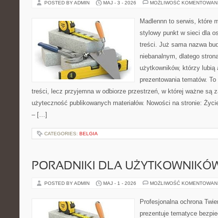
POSTED BY ADMIN
MAJ - 3 - 2026
MOŻLIWOŚĆ KOMENTOWAN
Madlennn to serwis, które 
stylowy punkt w sieci dla 
treści. Już sama nazwa bu
niebanalnym, dlatego stro
użytkowników, którzy lubią 
prezentowania tematów. To 
treści, lecz przyjemna w odbiorze przestrzeń, w której ważne są 
użyteczność publikowanych materiałów. Nowości na stronie: Życie 
– […]
CATEGORIES:
BELGIA
PORADNIKI DLA UŻYTKOWNIKÓ
POSTED BY ADMIN
MAJ - 1 - 2026
MOŻLIWOŚĆ KOMENTOWAN
Profesjonalna ochrona Twier
prezentuje tematyce bezpi