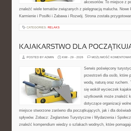
akcesoriów. To miejsce z 
znaleźć wiele tematów związanych z pielęgnacją malucha. Nowe ka
Karmienie i Posiłki i Zabawa i Rozwój. Strona została przygotow
CATEGORIES:
RELAKS
KAJAKARSTWO DLA POCZĄTKUJ
POSTED BY ADMIN
KWI - 29 - 2026
MOŻLIWOŚĆ KOMENTOWA
Serwis poświęcony turystyc
przestrzeń dla osób, które 
wodą, naturą oraz ruchem. 
się wokół wycieczek kajak
użytkownik może znaleźć k
dotyczące organizacji woln
miejsce stworzone zarówno dla początkujących, jak i dla doświa
spływów. Zobacz: Żeglarstwo Turystyczne i Wydarzenia i Społec
znaleźć kompendium wiedzy o szlakach wodnych, które pomagaj