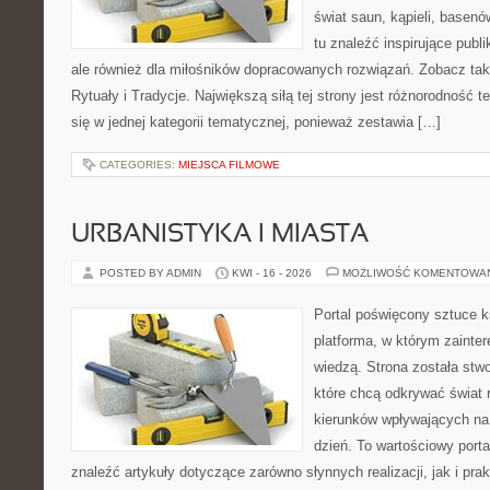
świat saun, kąpieli, base
tu znaleźć inspirujące publ
ale również dla miłośników dopracowanych rozwiązań. Zobacz t
Rytuały i Tradycje. Największą siłą tej strony jest różnorodność
się w jednej kategorii tematycznej, ponieważ zestawia […]
CATEGORIES:
MIEJSCA FILMOWE
URBANISTYKA I MIASTA
POSTED BY ADMIN
KWI - 16 - 2026
MOŻLIWOŚĆ KOMENTOWA
Portal poświęcony sztuce k
platforma, w którym zainte
wiedzą. Strona została stw
które chcą odkrywać świat re
kierunków wpływających na 
dzień. To wartościowy port
znaleźć artykuły dotyczące zarówno słynnych realizacji, jak i pr