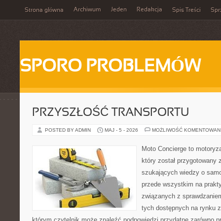
Archiwum
Jeden
Redakcja
Strona główna
Spis Treści
Spr
SPORO PROBLEMÓW
PRZYSZŁOŚĆ TRANSPORTU
POSTED BY ADMIN
MAJ - 5 - 2026
MOŻLIWOŚĆ KOMENTOWAN
Moto Concierge to motoryza
który został przygotowany 
szukających wiedzy o samo
przede wszystkim na prakt
związanych z sprawdzanie
tych dostępnych na rynku z 
którym czytelnik może znaleźć podpowiedzi przydatne zarówno pr