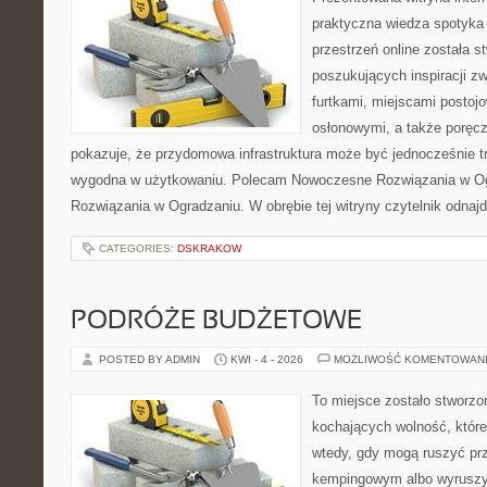
praktyczna wiedza spotyka 
przestrzeń online została 
poszukujących inspiracji z
furtkami, miejscami postoj
osłonowymi, a także poręcza
pokazuje, że przydomowa infrastruktura może być jednocześnie trw
wygodna w użytkowaniu. Polecam Nowoczesne Rozwiązania w O
Rozwiązania w Ogradzaniu. W obrębie tej witryny czytelnik odnajd
CATEGORIES:
DSKRAKOW
PODRÓŻE BUDŻETOWE
POSTED BY ADMIN
KWI - 4 - 2026
MOŻLIWOŚĆ KOMENTOWAN
To miejsce zostało stworz
kochających wolność, które
wtedy, gdy mogą ruszyć prz
kempingowym albo wyruszy