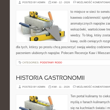
POSTED BY ADMIN
KWI - 12 - 2026
MOŻLIWOŚĆ KOMENTOWA
to miejsce w sieci to serwis
kawowa codzienność spotyka
aromatycznych napojów zam
wskazówki, wartościowe tre
wiedzy. To blog, który zost
kawy, osób ceniących rozgr
dla tych, którzy po prostu chcą poszerzyć swoją wiedzę codzienn
parzeniem ulubionych napojów. Polecam Recenzje Kaw i Mieszanki
CATEGORIES:
PODSTAWY RODO
HISTORIA GASTRONOMII
POSTED BY ADMIN
KWI - 11 - 2026
MOŻLIWOŚĆ KOMENTOWA
Ten portal kulinarny to cie
myślą o fanach kulinarnych 
się na kuchniach świata i 