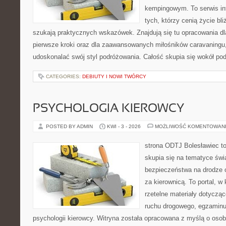
kempingowym. To serwis in
tych, którzy cenią życie bli
szukają praktycznych wskazówek. Znajdują się tu opracowania dl
pierwsze kroki oraz dla zaawansowanych miłośników caravaningu,
udoskonalać swój styl podróżowania. Całość skupia się wokół po
CATEGORIES:
DEBIUTY I NOWI TWÓRCY
PSYCHOLOGIA KIEROWCY
POSTED BY ADMIN
KWI - 3 - 2026
MOŻLIWOŚĆ KOMENTOWAN
strona ODTJ Bolesławiec to
skupia się na tematyce świ
bezpieczeństwa na drodze o
za kierownicą. To portal, w
rzetelne materiały dotycząc
ruchu drogowego, egzaminu 
psychologii kierowcy. Witryna została opracowana z myślą o oso