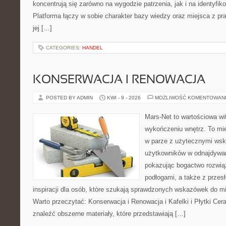
koncentrują się zarówno na wygodzie patrzenia, jak i na identyfik
Platforma łączy w sobie charakter bazy wiedzy oraz miejsca z 
jej […]
CATEGORIES:
HANDEL
KONSERWACJA I RENOWACJA
POSTED BY ADMIN
KWI - 9 - 2026
MOŻLIWOŚĆ KOMENTOWAN
Mars-Net to wartościowa wit
wykończeniu wnętrz. To mi
w parze z użytecznymi ws
użytkowników w odnajdywani
pokazując bogactwo rozwią
podłogami, a także z przes
inspiracji dla osób, które szukają sprawdzonych wskazówek do mi
Warto przeczytać: Konserwacja i Renowacja i Kafelki i Płytki Ce
znaleźć obszerne materiały, które przedstawiają […]