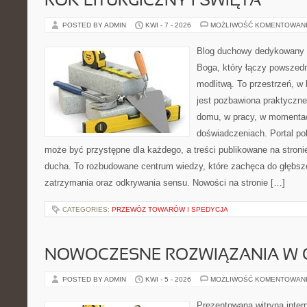
ROK LITURGICZNY I ŚWIĘTA
POSTED BY ADMIN
KWI - 7 - 2026
MOŻLIWOŚĆ KOMENTOWAN
Blog duchowy dedykowany 
Boga, który łączy powszed
modlitwą. To przestrzeń, w
jest pozbawiona praktyczn
domu, w pracy, w momentac
doświadczeniach. Portal po
może być przystępne dla każdego, a treści publikowane na stron
ducha. To rozbudowane centrum wiedzy, które zachęca do głębs
zatrzymania oraz odkrywania sensu. Nowości na stronie […]
CATEGORIES:
PRZEWÓZ TOWARÓW I SPEDYCJA
NOWOCZESNE ROZWIĄZANIA W 
POSTED BY ADMIN
KWI - 5 - 2026
MOŻLIWOŚĆ KOMENTOWAN
Prezentowana witryna inter