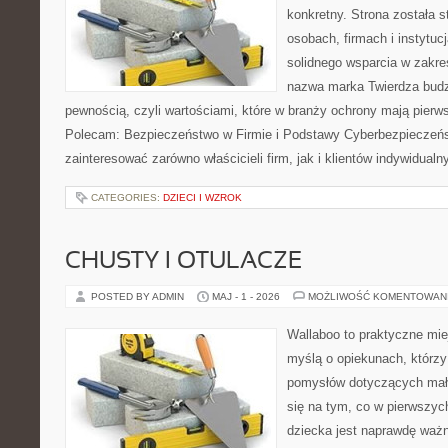
konkretny. Strona została 
osobach, firmach i instytuc
solidnego wsparcia w zakr
nazwa marka Twierdza budz
pewnością, czyli wartościami, które w branży ochrony mają pier
Polecam: Bezpieczeństwo w Firmie i Podstawy Cyberbezpieczeńst
zainteresować zarówno właścicieli firm, jak i klientów indywidualn
CATEGORIES:
DZIECI I WZROK
CHUSTY I OTULACZE
POSTED BY ADMIN
MAJ - 1 - 2026
MOŻLIWOŚĆ KOMENTOWAN
Wallaboo to praktyczne mie
myślą o opiekunach, którzy
pomysłów dotyczących mały
się na tym, co w pierwszych
dziecka jest naprawdę wa