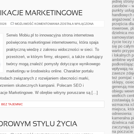
jednej stron
zasobów – wy
punkty usłu
LIKACJE MARKETINGOWE
handlowych n
angażować s
przejścia dl
NARZĘDZIA
 2026
MOŻLIWOŚĆ KOMENTOWANIA
ZOSTAŁA WYŁĄCZONA
I
rowerowe, p
APLIKACJE
dzielnica mo
MARKETINGOWE
Serwis Mobiu.pl to innowacyjna strona internetowa
samowystarc
życie toczy 
poświęcona marketingowi internetowemu, która spaja
się po całym
praktyczną wiedzę z zakresu widoczności w sieci. To
warto przypo
i lokalnych 
przestrzeń, w którym firmy, eksperci, a także startujący
ambitne wy
twórcy mogą znaleźć pomysły dotyczące wynikowego
podkreślając
wpływają na 
marketingu w środowisku online. Charakter portalu
zawsze zdaj
też pomijać 
etodach związanych z rozwijaniem obecności marki,
sklepy, osie
worzeniem skutecznych kampanii. Polecam SEO i
generują mie
obiegu wewną
kacje Marketingowe. W obrębie witryny poruszane są […]
wielkich ce
zostawiają ś
wzmacnia ich
BEZ TAJEMNIC
miejsca, któ
odniesienia:
kameralna pi
dzielnica na
DROWYM STYLU ŻYCIA
zaczynają s
na poczucie 