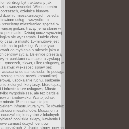
lometr drogi był traktowany jak
szt nowoczesności. Wielkie centra
obrzeżach, dzielnice biurowe
d dzielnic mieszkaniowych, osiedla
zbawione usług – wszystko to
e przeciętny mieszkaniec spędzał w
 więcej godzin, tracąc je na stanie w
na przesiadki. Dzisiaj coraz wyraźniej
 logika się wyczerpała. Ludzie chcą
ój czas, a miasto 15-minutowe jest
edzi na tę potrzebę. W praktyce
owrót do myślenia o mieście jako o
ych centrów życia. Dzielnice przestają
wymi punktami na mapie, a zyskują
 – ryneczek, skwer, ulicę usługową, w
a załatwić większość spraw bez
i wsiadania do samochodu. To pociąga
 szereg zmian: rozwój komunikacji
werowej, uspokajanie ruchu, sadzenie
enie zielonych korytarzy, które łączą
i i infrastrukturę usługową. Miasto
 tylko wygodniejsze, ale też bardziej
rowiu i środowisku. Warto jednak
 miasto 15-minutowe nie jest
ojektem infrastrukturalnym. To również
alności mieszkańców. Muszą oni z
y nauczyć się korzystać z lokalnych
bierać pobliskie sklepy, kawiarnie i
gowe zamiast dużych centrów
a obrzeżach. Z drugiej strony, powinni