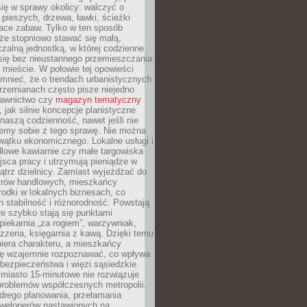
ię w sprawy okolicy: walczyć o
a pieszych, drzewa, ławki, ścieżki
lace zabaw. Tylko w ten sposób
że stopniowo stawać się małą,
zalną jednostką, w której codzienne
się bez nieustannego przemieszczania
 mieście. W połowie tej opowieści
mnieć, że o trendach urbanistycznych
przemianach często pisze niejedno
dawnictwo czy
magazyn tematyczny
, jak silnie koncepcje planistyczne
naszą codzienność, nawet jeśli nie
emy sobie z tego sprawę. Nie można
wątku ekonomicznego. Lokalne usługi i
dlowe kawiarnie czy małe targowiska
jsca pracy i utrzymują pieniądze w
trz dzielnicy. Zamiast wyjeżdżać do
ntrów handlowych, mieszkańcy
rodki w lokalnych biznesach, co
 stabilność i różnorodność. Powstają
re szybko stają się punktami
 piekarnia „za rogiem”, warzywniak,
zzeria, księgarnia z kawą. Dzięki temu
biera charakteru, a mieszkańcy
ię wzajemnie rozpoznawać, co wpływa
bezpieczeństwa i więzi sąsiedzkie.
miasto 15-minutowe nie rozwiązuje
problemów współczesnych metropolii.
ego planowania, przełamania
eweloperów nastawionych na