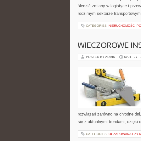
śledzić zmiany w logistyce i prz
rodzimym sektorze transportowym.
CATEGORIES:
NIERUCHOMOŚCI P
WIECZOROWE INS
POSTED BY ADMIN
MAR - 27 -
rozwiązań zarówno na chłodne dni,
się z aktualnymi trendami, dzięki
CATEGORIES:
OCZAROWANA CZYT