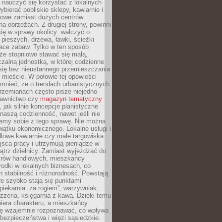
y nauczyć się korzystać z lokalnych
bierać pobliskie sklepy, kawiarnie i
gowe zamiast dużych centrów
a obrzeżach. Z drugiej strony, powinni
ię w sprawy okolicy: walczyć o
a pieszych, drzewa, ławki, ścieżki
lace zabaw. Tylko w ten sposób
że stopniowo stawać się małą,
zalną jednostką, w której codzienne
się bez nieustannego przemieszczania
 mieście. W połowie tej opowieści
mnieć, że o trendach urbanistycznych
przemianach często pisze niejedno
dawnictwo czy
magazyn tematyczny
, jak silnie koncepcje planistyczne
naszą codzienność, nawet jeśli nie
emy sobie z tego sprawę. Nie można
wątku ekonomicznego. Lokalne usługi i
dlowe kawiarnie czy małe targowiska
jsca pracy i utrzymują pieniądze w
trz dzielnicy. Zamiast wyjeżdżać do
ntrów handlowych, mieszkańcy
rodki w lokalnych biznesach, co
 stabilność i różnorodność. Powstają
re szybko stają się punktami
 piekarnia „za rogiem”, warzywniak,
zzeria, księgarnia z kawą. Dzięki temu
biera charakteru, a mieszkańcy
ię wzajemnie rozpoznawać, co wpływa
bezpieczeństwa i więzi sąsiedzkie.