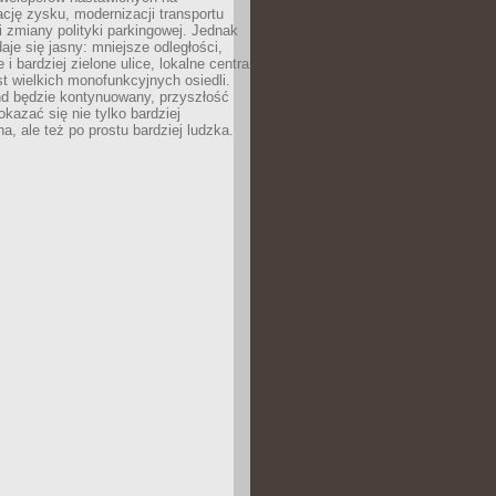
ję zysku, modernizacji transportu
i zmiany polityki parkingowej. Jednak
aje się jasny: mniejsze odległości,
i bardziej zielone ulice, lokalne centra
t wielkich monofunkcyjnych osiedli.
end będzie kontynuowany, przyszłość
kazać się nie tylko bardziej
, ale też po prostu bardziej ludzka.