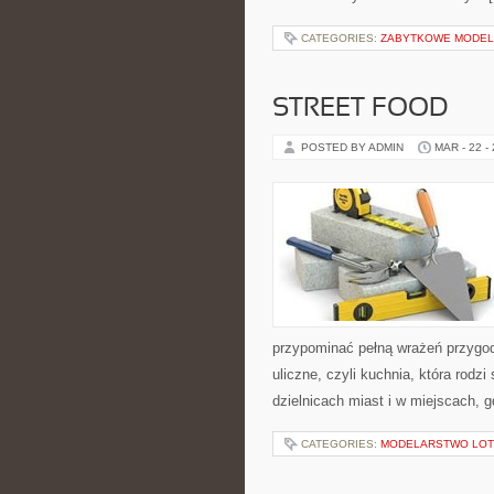
CATEGORIES:
ZABYTKOWE MODE
STREET FOOD
POSTED BY ADMIN
MAR - 22 -
przypominać pełną wrażeń przygod
uliczne, czyli kuchnia, która rodz
dzielnicach miast i w miejscach, g
CATEGORIES:
MODELARSTWO LOT