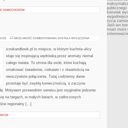
maksymalizac
publicznego 
LE SAMOCHODÓW
kierunek wyd
wygodniejsze 
życia zamias
Jeśli ten tr
miast może o
zrównoważona
STREET
 2026
MOŻLIWOŚĆ KOMENTOWANIA
ZOSTAŁA WYŁĄCZONA
FOOD
icookandbook.pl to miejsce, w którym kuchnia ulicy
staje się inspirującą wędrówką przez aromaty niemal
całego świata. To strona dla osób, które kochają
smakować świadomie, ciekawie i z otwartością na
nieoczywiste połączenia. Tutaj codzienny danie
przestaje być zwykłą koniecznością, a zaczyna
ę. Motywem przewodnim serwisu jest oryginalne jedzenie
i się na targach, w małych barach, w zatłoczonych
dzie regionalny […]
NICZE