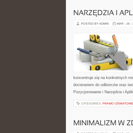
NARZĘDZIA I AP
POSTED BY ADMIN
MAR - 26 -
koncentruje się na konkretnych m
docieraniem do odbiorców oraz t
Pozycjonowanie i Narzędzia i Apli
CATEGORIES:
PRAWO OŚWIATOWE 
MINIMALIZM W Z