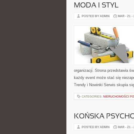
MODA I STYL
POSTED BY ADMIN
MAR - 21 -
organizacji. Strona przedstawia ś
każdy event może stać się nieza
Trendy i Nowinki Serwis skupia si
CATEGORIES:
NIERUCHOMOŚCI P
KOŃSKA PSYCHO
POSTED BY ADMIN
MAR - 21 -