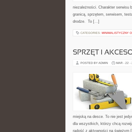
niezależności. Charakter serwisu 
granicą, sprzętem, serwisem, test
drodze. To […]
CATEGORIES:
MINIMALISTYCZNY 
SPRZĘT I AKCES
POSTED BY ADMIN
MAR - 22 -
miejską na desce. To nie jest jedy
dla wszystkich, którzy chcą rozw
radość z aktywności na świeżym 