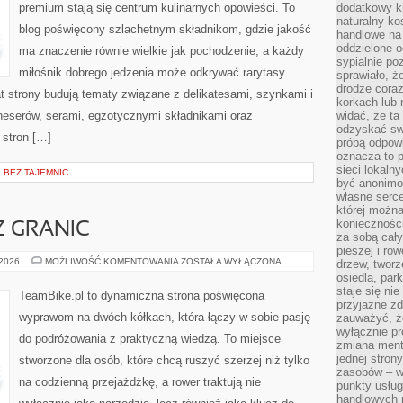
premium stają się centrum kulinarnych opowieści. To
dodatkowy ki
naturalny ko
blog poświęcony szlachetnym składnikom, gdzie jakość
handlowe na 
oddzielone o
ma znaczenie równie wielkie jak pochodzenie, a każdy
sypialnie po
miłośnik dobrego jedzenia może odkrywać rarytasy
sprawiało, ż
drodze coraz
t strony budują tematy związane z delikatesami, szynkami i
korkach lub 
neserów, serami, egzotycznymi składnikami oraz
widać, że ta
odzyskać sw
 stron […]
próbą odpowi
oznacza to p
sieci lokaln
BEZ TAJEMNIC
być anonimo
własne serce
której możn
koniecznośc
Z GRANIC
za sobą cały
pieszej i ro
BIKEPACKING
 2026
MOŻLIWOŚĆ KOMENTOWANIA
ZOSTAŁA WYŁĄCZONA
drzew, tworz
BEZ
osiedla, park
GRANIC
staje się nie
TeamBike.pl to dynamiczna strona poświęcona
przyjazne zd
wyprawom na dwóch kółkach, która łączy w sobie pasję
zauważyć, że
wyłącznie pr
do podróżowania z praktyczną wiedzą. To miejsce
zmiana ment
jednej stron
stworzone dla osób, które chcą ruszyć szerzej niż tylko
zasobów – wy
na codzienną przejażdżkę, a rower traktują nie
punkty usłu
handlowych n