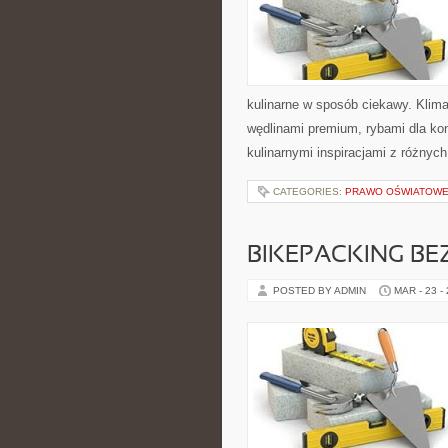
kulinarne w sposób ciekawy. Klima
wędlinami premium, rybami dla ko
kulinarnymi inspiracjami z różnych
CATEGORIES:
PRAWO OŚWIATOWE 
BIKEPACKING BE
POSTED BY ADMIN
MAR - 23 -