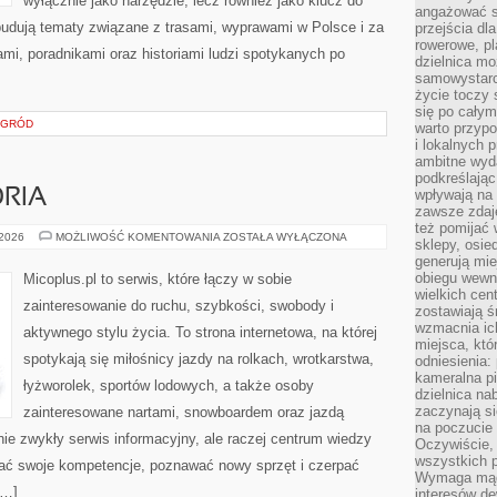
wyłącznie jako narzędzie, lecz również jako klucz do
angażować s
budują tematy związane z trasami, wyprawami w Polsce i za
przejścia dl
rowerowe, p
ami, poradnikami oraz historiami ludzi spotykanych po
dzielnica mo
samowystarc
życie toczy 
się po całym
OGRÓD
warto przypo
i lokalnych 
ambitne wy
podkreślając
ORIA
wpływają na 
zawsze zdaj
też pomijać 
SPRZĘT
 2026
MOŻLIWOŚĆ KOMENTOWANIA
ZOSTAŁA WYŁĄCZONA
sklepy, osie
I
generują mie
AKCESORIA
obiegu wewną
Micoplus.pl to serwis, które łączy w sobie
wielkich ce
zainteresowanie do ruchu, szybkości, swobody i
zostawiają ś
wzmacnia ich
aktywnego stylu życia. To strona internetowa, na której
miejsca, któ
spotykają się miłośnicy jazdy na rolkach, wrotkarstwa,
odniesienia:
kameralna pi
łyżworolek, sportów lodowych, a także osoby
dzielnica na
zaczynają s
zainteresowane nartami, snowboardem oraz jazdą
na poczucie 
nie zwykły serwis informacyjny, ale raczej centrum wiedzy
Oczywiście, 
wszystkich 
ijać swoje kompetencje, poznawać nowy sprzęt i czerpać
Wymaga mądr
[…]
interesów d