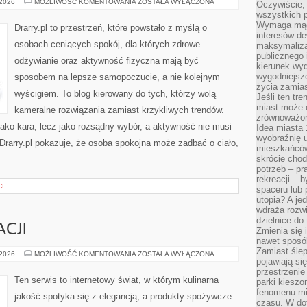
MINIMALIZM
 2026
MOŻLIWOŚĆ KOMENTOWANIA
ZOSTAŁA WYŁĄCZONA
Oczywiście, 
W
wszystkich 
ZDROWYM
STYLU
Wymaga mądr
Drarry.pl to przestrzeń, które powstało z myślą o
ŻYCIA
interesów d
osobach ceniących spokój, dla których zdrowe
maksymalizac
publicznego 
odżywianie oraz aktywność fizyczna mają być
kierunek wyd
wygodniejsze 
sposobem na lepsze samopoczucie, a nie kolejnym
życia zamias
wyścigiem. To blog kierowany do tych, którzy wolą
Jeśli ten tr
miast może o
kameralne rozwiązania zamiast krzykliwych trendów.
zrównoważona
 jako kara, lecz jako rozsądny wybór, a aktywność nie musi
Idea miasta 
wyobraźnię 
Drarry.pl pokazuje, że osoba spokojna może zadbać o ciało,
mieszkańców
skrócie chod
potrzeb – pr
rekreacji – 
CI
spaceru lub 
utopia? A je
wdraża rozwi
dzielnice do
CJI
Zmienia się i
nawet sposó
Zamiast ślep
SZTUKA
 2026
MOŻLIWOŚĆ KOMENTOWANIA
ZOSTAŁA WYŁĄCZONA
pojawiają si
DEGUSTACJI
przestrzenie
Ten serwis to internetowy świat, w którym kulinarna
parki kiesz
fenomenu mi
jakość spotyka się z elegancją, a produkty spożywcze
czasu. W do