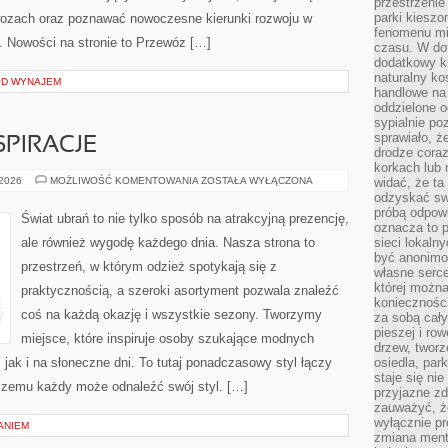
przestrzenie
parki kiesz
ewozach oraz poznawać nowoczesne kierunki rozwoju w
fenomenu mi
 Nowości na stronie to Przewóz […]
czasu. W do
dodatkowy ki
naturalny ko
OD WYNAJEM
handlowe na 
oddzielone o
sypialnie po
sprawiało, ż
PIRACJE
drodze coraz
korkach lub 
WIECZOROWE
 2026
MOŻLIWOŚĆ KOMENTOWANIA
ZOSTAŁA WYŁĄCZONA
widać, że ta
INSPIRACJE
odzyskać sw
próbą odpowi
Świat ubrań to nie tylko sposób na atrakcyjną prezencję,
oznacza to p
ale również wygodę każdego dnia. Nasza strona to
sieci lokaln
być anonimo
przestrzeń, w którym odzież spotykają się z
własne serce
której możn
praktycznością, a szeroki asortyment pozwala znaleźć
koniecznośc
coś na każdą okazję i wszystkie sezony. Tworzymy
za sobą cały
pieszej i ro
miejsce, które inspiruje osoby szukające modnych
drzew, tworz
 jak i na słoneczne dni. To tutaj ponadczasowy styl łączy
osiedla, park
staje się nie
 czemu każdy może odnaleźć swój styl. […]
przyjazne zd
zauważyć, że
wyłącznie pr
ANIEM
zmiana ment