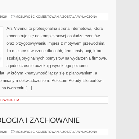
MODA
 2026
MOŻLIWOŚĆ KOMENTOWANIA
ZOSTAŁA WYŁĄCZONA
I
STYL
Ars Vivendi to profesjonalna strona internetowa, która
koncentruje się na kompleksowej obsłudze eventów
oraz przygotowywaniu imprez z motywem przewodnim.
To miejsce stworzone dla osób, firm i instytucji, które
szukają oryginalnych pomysłów na wydarzenia firmowe,
a jednocześnie oczekują wysokiego poziomu
wiat, w którym kreatywność łączy się z planowaniem, a
pomnianym doświadczeniem. Polecam Porady Ekspertów i
ę na tworzeniu […]
OD WYNAJEM
LOGIA I ZACHOWANIE
KOŃSKA
 2026
MOŻLIWOŚĆ KOMENTOWANIA
ZOSTAŁA WYŁĄCZONA
PSYCHOLOGIA
I