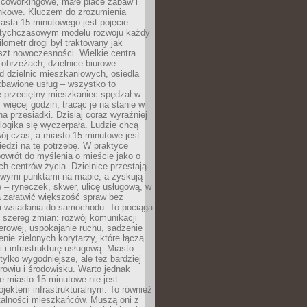
 coworkingowe, małe place zabaw i
onkowe. Kluczem do zrozumienia
asta 15-minutowego jest pojęcie
tychczasowym modelu rozwoju każdy
lometr drogi był traktowany jak
szt nowoczesności. Wielkie centra
obrzeżach, dzielnice biurowe
d dzielnic mieszkaniowych, osiedla
zbawione usług – wszystko to
e przeciętny mieszkaniec spędzał w
 więcej godzin, tracąc je na stanie w
na przesiadki. Dzisiaj coraz wyraźniej
 logika się wyczerpała. Ludzie chcą
ój czas, a miasto 15-minutowe jest
edzi na tę potrzebę. W praktyce
owrót do myślenia o mieście jako o
ych centrów życia. Dzielnice przestają
wymi punktami na mapie, a zyskują
 – ryneczek, skwer, ulicę usługową, w
a załatwić większość spraw bez
i wsiadania do samochodu. To pociąga
 szereg zmian: rozwój komunikacji
werowej, uspokajanie ruchu, sadzenie
enie zielonych korytarzy, które łączą
i i infrastrukturę usługową. Miasto
 tylko wygodniejsze, ale też bardziej
rowiu i środowisku. Warto jednak
 miasto 15-minutowe nie jest
ojektem infrastrukturalnym. To również
alności mieszkańców. Muszą oni z