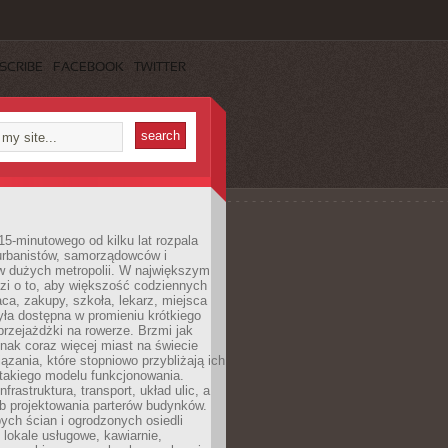
SCRIBE
FACEBOOK
TWITTER
15-minutowego od kilku lat rozpala
urbanistów, samorządowców i
 dużych metropolii. W największym
zi o to, aby większość codziennych
aca, zakupy, szkoła, lekarz, miejsca
była dostępna w promieniu krótkiego
przejażdżki na rowerze. Brzmi jak
dnak coraz więcej miast na świecie
ązania, które stopniowo przybliżają ich
 takiego modelu funkcjonowania.
nfrastruktura, transport, układ ulic, a
b projektowania parterów budynków.
ych ścian i ogrodzonych osiedli
ę lokale usługowe, kawiarnie,