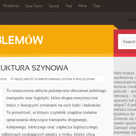
Redakcja
Tagi
Weta
Tagi
Spis Treści
Sprzęt
SUB
BLEMÓW
TRUKTURA SZYNOWA
Idea miasta 
wyobraźnię 
KOLEJ
 2026
MOŻLIWOŚĆ KOMENTOWANIA
ZOSTAŁA WYŁĄCZONA
mieszkańców
I
INFRASTRUKTURA
skrócie chod
SZYNOWA
To nowoczesna witryna poświęcona obszarowi polskiego
potrzeb – pr
rekreacji – 
transportu oraz logistyki, która skupia merytoryczne
spaceru lub 
utopia? A je
treści z bieżącymi zmianami na ruch ludzi i ładunków.
wdraża rozwi
To przestrzeń, w którym czytelnik znajdzie rzetelne
dzielnice do
Zmienia się i
opracowania dotyczące transportu drogowego,
nawet sposó
kolejowego, lotniczego oraz zaplecza logistycznego.
Zamiast ślep
pojawiają si
o odbiorcach szukających wiedzy o rynku, którzy chcą