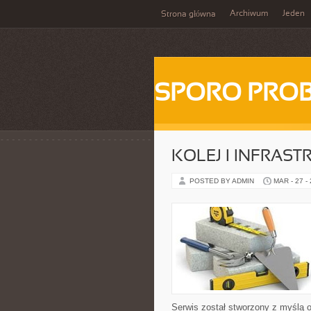
Archiwum
Jeden
Strona główna
SPORO PRO
KOLEJ I INFRAS
POSTED BY ADMIN
MAR - 27 -
Serwis został stworzony z myślą 