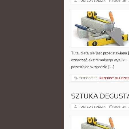
POSTED BY ADMIN
MAR - 25 -
Tutaj dieta nie jest przedstawiana
oznaczać ekstremalnego wysiłku. 
pozostając w zgodzie […]
CATEGORIES:
PRZEPISY DLA DZIE
SZTUKA DEGUSTA
POSTED BY ADMIN
MAR - 24 -