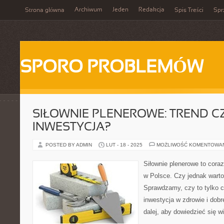
Archiwum
Jeden
Redakcja
Strona główna
Spis Treści
Spr
SPORO PROBLEMÓW
SIŁOWNIE PLENEROWE: TREND C
INWESTYCJA?
POSTED BY ADMIN
LUT - 18 - 2025
MOŻLIWOŚĆ KOMENTOWA
Siłownie plenerowe to coraz
w Polsce. Czy jednak warto
Sprawdzamy, czy to tylko c
inwestycja w zdrowie i dob
dalej, aby dowiedzieć się wi