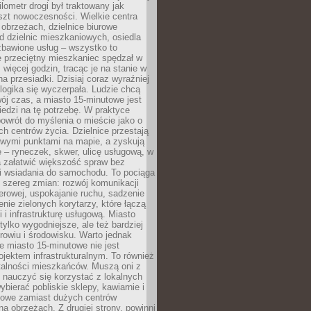
lometr drogi był traktowany jak
szt nowoczesności. Wielkie centra
obrzeżach, dzielnice biurowe
d dzielnic mieszkaniowych, osiedla
zbawione usług – wszystko to
e przeciętny mieszkaniec spędzał w
 więcej godzin, tracąc je na stanie w
na przesiadki. Dzisiaj coraz wyraźniej
 logika się wyczerpała. Ludzie chcą
ój czas, a miasto 15-minutowe jest
edzi na tę potrzebę. W praktyce
owrót do myślenia o mieście jako o
ych centrów życia. Dzielnice przestają
wymi punktami na mapie, a zyskują
 – ryneczek, skwer, ulicę usługową, w
a załatwić większość spraw bez
i wsiadania do samochodu. To pociąga
 szereg zmian: rozwój komunikacji
werowej, uspokajanie ruchu, sadzenie
enie zielonych korytarzy, które łączą
i i infrastrukturę usługową. Miasto
 tylko wygodniejsze, ale też bardziej
rowiu i środowisku. Warto jednak
 miasto 15-minutowe nie jest
ojektem infrastrukturalnym. To również
alności mieszkańców. Muszą oni z
y nauczyć się korzystać z lokalnych
bierać pobliskie sklepy, kawiarnie i
gowe zamiast dużych centrów
a obrzeżach. Z drugiej strony, powinni