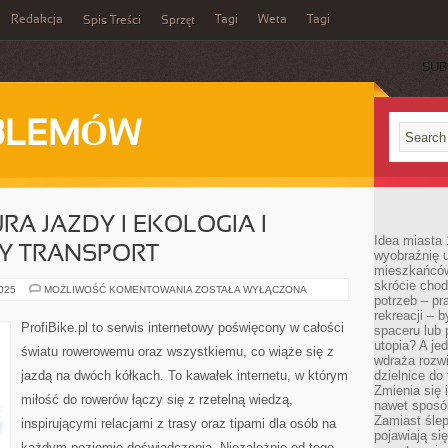
Redakcja
Tagi
Weta
Tagi
Spis Treści
Sprzęt
SUB
BLEMÓW
URA JAZDY I EKOLOGIA I
Idea miasta 
 TRANSPORT
wyobraźnię 
mieszkańców
skrócie chod
ETYKIETA
2025
MOŻLIWOŚĆ KOMENTOWANIA
ZOSTAŁA WYŁĄCZONA
potrzeb – pr
I
KULTURA
rekreacji – 
JAZDY
ProfiBike.pl to serwis internetowy poświęcony w całości
spaceru lub 
I
EKOLOGIA
utopia? A je
światu rowerowemu oraz wszystkiemu, co wiąże się z
I
wdraża rozwi
ZRÓWNOWAŻONY
jazdą na dwóch kółkach. To kawałek internetu, w którym
dzielnice do
TRANSPORT
Zmienia się i
miłość do rowerów łączy się z rzetelną wiedzą,
nawet sposó
Zamiast ślep
inspirującymi relacjami z trasy oraz tipami dla osób na
pojawiają si
każdym poziomie doświadczenia. Niezależnie od tego,