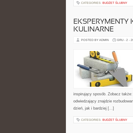
CATEGORIES:
BUDŻET ŚLUBNY
EKSPERYMENTY K
KULINARNE
POSTED BY ADMIN
GRU - 2 - 
inspirujący sposób. Zobacz także:
odwiedzający znajdzie rozbudowan
dzień, jak i bardziej […]
CATEGORIES:
BUDŻET ŚLUBNY