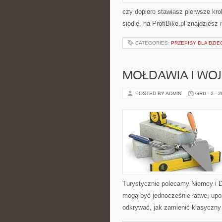
czy dopiero stawiasz pierwsze kro
siodle, na ProfiBike.pl znajdziesz
CATEGORIES:
PRZEPISY DLA DZIE
MOŁDAWIA I WO
POSTED BY ADMIN
GRU - 2 - 
Turystycznie polecamy Niemcy i Do
mogą być jednocześnie łatwe, upo
odkrywać, jak zamienić klasyczny