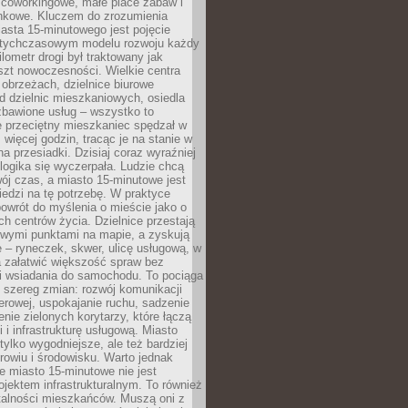
 coworkingowe, małe place zabaw i
onkowe. Kluczem do zrozumienia
asta 15-minutowego jest pojęcie
tychczasowym modelu rozwoju każdy
lometr drogi był traktowany jak
szt nowoczesności. Wielkie centra
obrzeżach, dzielnice biurowe
d dzielnic mieszkaniowych, osiedla
zbawione usług – wszystko to
e przeciętny mieszkaniec spędzał w
 więcej godzin, tracąc je na stanie w
na przesiadki. Dzisiaj coraz wyraźniej
 logika się wyczerpała. Ludzie chcą
ój czas, a miasto 15-minutowe jest
edzi na tę potrzebę. W praktyce
owrót do myślenia o mieście jako o
ych centrów życia. Dzielnice przestają
wymi punktami na mapie, a zyskują
 – ryneczek, skwer, ulicę usługową, w
a załatwić większość spraw bez
i wsiadania do samochodu. To pociąga
 szereg zmian: rozwój komunikacji
werowej, uspokajanie ruchu, sadzenie
enie zielonych korytarzy, które łączą
i i infrastrukturę usługową. Miasto
 tylko wygodniejsze, ale też bardziej
rowiu i środowisku. Warto jednak
 miasto 15-minutowe nie jest
ojektem infrastrukturalnym. To również
alności mieszkańców. Muszą oni z