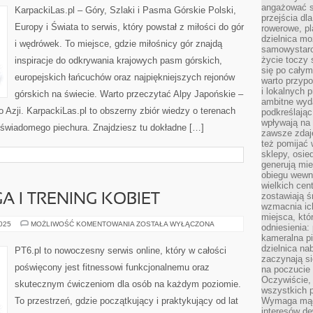
GÓRSKIE
angażować s
KarpackiLas.pl – Góry, Szlaki i Pasma Górskie Polski,
ŚWIATA
przejścia dl
Europy i Świata to serwis, który powstał z miłości do gór
rowerowe, p
dzielnica mo
i wędrówek. To miejsce, gdzie miłośnicy gór znajdą
samowystarc
życie toczy 
inspiracje do odkrywania krajowych pasm górskich,
się po całym
europejskich łańcuchów oraz najpiękniejszych rejonów
warto przypo
i lokalnych 
górskich na świecie. Warto przeczytać Alpy Japońskie –
ambitne wy
o Azji. KarpackiLas.pl to obszerny zbiór wiedzy o terenach
podkreślając
wpływają na 
 świadomego piechura. Znajdziesz tu dokładne […]
zawsze zdaj
też pomijać 
sklepy, osie
generują mie
obiegu wewną
wielkich ce
zostawiają ś
GA I TRENING KOBIET
wzmacnia ich
miejsca, któ
STRETCHING
2025
MOŻLIWOŚĆ KOMENTOWANIA
ZOSTAŁA WYŁĄCZONA
odniesienia:
I
kameralna pi
JOGA
I
dzielnica na
PT6.pl to nowoczesny serwis online, który w całości
TRENING
zaczynają s
KOBIET
poświęcony jest fitnessowi funkcjonalnemu oraz
na poczucie 
Oczywiście, 
skutecznym ćwiczeniom dla osób na każdym poziomie.
wszystkich 
To przestrzeń, gdzie początkujący i praktykujący od lat
Wymaga mądr
interesów d