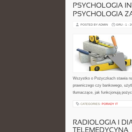
PSYCHOLOGIA I
PSYCHOLOGIA Z
POSTED BY ADMIN
GRU - 1 - 
Wszystko o Pożyczkach stawia na
prawniczego czy bankowego, użytk
tłumaczące, jak funkcjonują pożyc
CATEGORIES:
PORADY IT
RADIOLOGIA I D
TELEMEDYCYNA