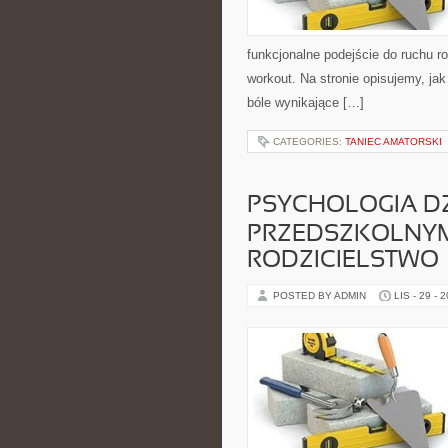
funkcjonalne podejście do ruchu ro
workout. Na stronie opisujemy, j
bóle wynikające […]
CATEGORIES:
TANIEC AMATORSKI
PSYCHOLOGIA D
PRZEDSZKOLNYM
RODZICIELSTWO
POSTED BY ADMIN
LIS - 29 - 