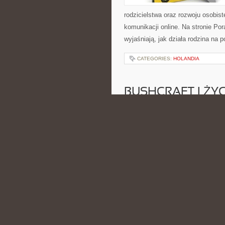
rodzicielstwa oraz rozwoju osobis
komunikacji online. Na stronie Po
wyjaśniają, jak działa rodzina na
CATEGORIES:
HOLANDIA
BUSHCRAFT I ŻYCI
KRZEWY
POSTED BY ADMIN
LIS - 29 - 
Rezerwaty przyrody. Ten projekt 