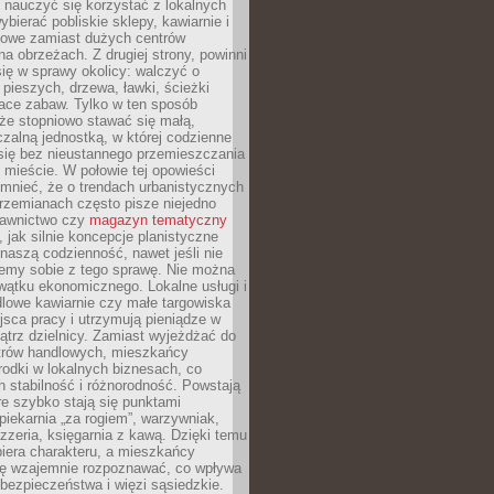
y nauczyć się korzystać z lokalnych
bierać pobliskie sklepy, kawiarnie i
gowe zamiast dużych centrów
a obrzeżach. Z drugiej strony, powinni
ię w sprawy okolicy: walczyć o
a pieszych, drzewa, ławki, ścieżki
lace zabaw. Tylko w ten sposób
że stopniowo stawać się małą,
zalną jednostką, w której codzienne
się bez nieustannego przemieszczania
 mieście. W połowie tej opowieści
mnieć, że o trendach urbanistycznych
przemianach często pisze niejedno
dawnictwo czy
magazyn tematyczny
, jak silnie koncepcje planistyczne
naszą codzienność, nawet jeśli nie
emy sobie z tego sprawę. Nie można
wątku ekonomicznego. Lokalne usługi i
dlowe kawiarnie czy małe targowiska
jsca pracy i utrzymują pieniądze w
trz dzielnicy. Zamiast wyjeżdżać do
ntrów handlowych, mieszkańcy
rodki w lokalnych biznesach, co
 stabilność i różnorodność. Powstają
re szybko stają się punktami
 piekarnia „za rogiem”, warzywniak,
zzeria, księgarnia z kawą. Dzięki temu
biera charakteru, a mieszkańcy
ię wzajemnie rozpoznawać, co wpływa
bezpieczeństwa i więzi sąsiedzkie.