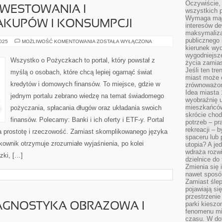
Oczywiście, 
NWESTOWANIA I
wszystkich 
Wymaga mądr
AKUPÓW I KONSUMPCJI
interesów d
maksymalizac
publicznego 
PSYCHOLOGIA
2025
MOŻLIWOŚĆ KOMENTOWANIA
ZOSTAŁA WYŁĄCZONA
INWESTOWANIA
kierunek wyd
I
wygodniejsze 
PSYCHOLOGIA
Wszystko o Pożyczkach to portal, który powstał z
życia zamias
ZAKUPÓW
I
Jeśli ten tr
myślą o osobach, które chcą lepiej ogarnąć świat
KONSUMPCJI
miast może o
kredytów i domowych finansów. To miejsce, gdzie w
zrównoważona
Idea miasta 
jednym portalu zebrano wiedzę na temat świadomego
wyobraźnię 
mieszkańców
pożyczania, spłacania długów oraz układania swoich
skrócie chod
finansów. Polecamy: Banki i ich oferty i ETF-y. Portal
potrzeb – pr
rekreacji – 
 prostotę i rzeczowość. Zamiast skomplikowanego języka
spaceru lub 
ownik otrzymuje zrozumiałe wyjaśnienia, po kolei
utopia? A je
wdraża rozwi
zki, […]
dzielnice do
Zmienia się i
nawet sposó
Zamiast ślep
pojawiają si
przestrzenie
parki kiesz
IAGNOSTYKA OBRAZOWA I
fenomenu mi
czasu. W do