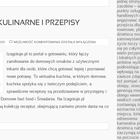
jednej stron
zasobów – wy
punkty usłu
handlowych n
angażować s
ULINARNE I PRZEPISY
przejścia dl
rowerowe, p
dzielnica mo
samowystarc
EKSPERYMENTY
2025
MOŻLIWOŚĆ KOMENTOWANIA
ZOSTAŁA WYŁĄCZONA
życie toczy 
KULINARNE
się po całym
I
PRZEPISY
warto przypo
Izagotuje.pl to portal o gotowaniu, który łączy
KULINARNE
i lokalnych 
zamiłowanie do domowych smaków z użytecznymi
ambitne wy
podkreślając
trikami dla osób, które chcą gotować lepiej i poznawać
wpływają na 
nowe potrawy. To wirtualna kuchnia, w którym domowa
zawsze zdaj
też pomijać 
kuchnia spotyka się z twórczym podejściem, a
sklepy, osie
generują mie
sprawdzone receptury są przedstawiane w przystępny i
obiegu wewną
 Domowe fast food i Śniadania. Na Izagotuje.pl
wielkich ce
zostawiają ś
ą kolekcję receptur, obejmującą zarówno proste dania na co
wzmacnia ich
miejsca, któ
odniesienia:
kameralna pi
dzielnica na
zaczynają s
na poczucie 