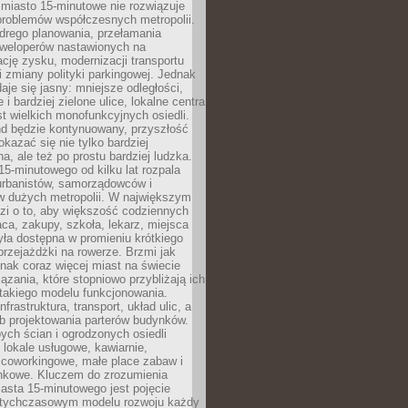
miasto 15-minutowe nie rozwiązuje
problemów współczesnych metropolii.
ego planowania, przełamania
eweloperów nastawionych na
ję zysku, modernizacji transportu
i zmiany polityki parkingowej. Jednak
aje się jasny: mniejsze odległości,
i bardziej zielone ulice, lokalne centra
t wielkich monofunkcyjnych osiedli.
end będzie kontynuowany, przyszłość
kazać się nie tylko bardziej
, ale też po prostu bardziej ludzka.
15-minutowego od kilku lat rozpala
urbanistów, samorządowców i
 dużych metropolii. W największym
zi o to, aby większość codziennych
aca, zakupy, szkoła, lekarz, miejsca
była dostępna w promieniu krótkiego
przejażdżki na rowerze. Brzmi jak
dnak coraz więcej miast na świecie
ązania, które stopniowo przybliżają ich
 takiego modelu funkcjonowania.
nfrastruktura, transport, układ ulic, a
b projektowania parterów budynków.
ych ścian i ogrodzonych osiedli
ę lokale usługowe, kawiarnie,
 coworkingowe, małe place zabaw i
onkowe. Kluczem do zrozumienia
asta 15-minutowego jest pojęcie
tychczasowym modelu rozwoju każdy