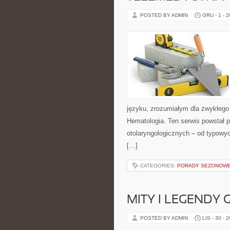
POSTED BY ADMIN
GRU - 1 - 
języku, zrozumiałym dla zwykłego 
Hematologia. Ten serwis powstał 
otolaryngologicznych – od typowyc
[…]
CATEGORIES:
PORADY SEZONOW
MITY I LEGENDY 
POSTED BY ADMIN
LIS - 30 - 