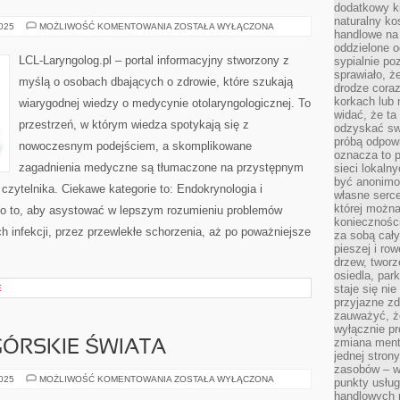
dodatkowy ki
naturalny ko
RADIOLOGIA
2025
MOŻLIWOŚĆ KOMENTOWANIA
ZOSTAŁA WYŁĄCZONA
handlowe na 
I
DIAGNOSTYKA
oddzielone o
OBRAZOWA
LCL-Laryngolog.pl – portal informacyjny stworzony z
sypialnie po
I
sprawiało, ż
TELEMEDYCYNA
myślą o osobach dbających o zdrowie, które szukają
drodze coraz
korkach lub 
wiarygodnej wiedzy o medycynie otolaryngologicznej. To
widać, że ta
przestrzeń, w którym wiedza spotykają się z
odzyskać sw
próbą odpowi
nowoczesnym podejściem, a skomplikowane
oznacza to p
zagadnienia medyczne są tłumaczone na przystępnym
sieci lokaln
być anonimo
czytelnika. Ciekawe kategorie to: Endokrynologia i
własne serce
której możn
po to, aby asystować w lepszym rozumieniu problemów
koniecznośc
h infekcji, przez przewlekłe schorzenia, aż po poważniejsze
za sobą cały
pieszej i ro
drzew, tworz
osiedla, park
staje się nie
E
przyjazne zd
zauważyć, że
wyłącznie pr
zmiana ment
GÓRSKIE ŚWIATA
jednej stron
zasobów – wy
MITY
2025
MOŻLIWOŚĆ KOMENTOWANIA
ZOSTAŁA WYŁĄCZONA
punkty usłu
I
handlowych n
LEGENDY