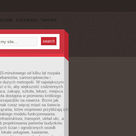
SCRIBE
FACEBOOK
TWITTER
15-minutowego od kilku lat rozpala
urbanistów, samorządowców i
 dużych metropolii. W największym
zi o to, aby większość codziennych
aca, zakupy, szkoła, lekarz, miejsca
była dostępna w promieniu krótkiego
przejażdżki na rowerze. Brzmi jak
dnak coraz więcej miast na świecie
ązania, które stopniowo przybliżają ich
 takiego modelu funkcjonowania.
nfrastruktura, transport, układ ulic, a
b projektowania parterów budynków.
ych ścian i ogrodzonych osiedli
ę lokale usługowe, kawiarnie,