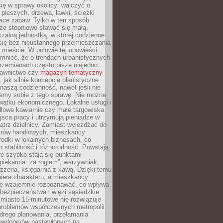
ię w sprawy okolicy: walczyć o
a pieszych, drzewa, ławki, ścieżki
lace zabaw. Tylko w ten sposób
że stopniowo stawać się małą,
zalną jednostką, w której codzienne
się bez nieustannego przemieszczania
 mieście. W połowie tej opowieści
mnieć, że o trendach urbanistycznych
przemianach często pisze niejedno
dawnictwo czy
magazyn tematyczny
, jak silnie koncepcje planistyczne
naszą codzienność, nawet jeśli nie
emy sobie z tego sprawę. Nie można
wątku ekonomicznego. Lokalne usługi i
dlowe kawiarnie czy małe targowiska
jsca pracy i utrzymują pieniądze w
trz dzielnicy. Zamiast wyjeżdżać do
ntrów handlowych, mieszkańcy
rodki w lokalnych biznesach, co
 stabilność i różnorodność. Powstają
re szybko stają się punktami
 piekarnia „za rogiem”, warzywniak,
zzeria, księgarnia z kawą. Dzięki temu
biera charakteru, a mieszkańcy
ię wzajemnie rozpoznawać, co wpływa
bezpieczeństwa i więzi sąsiedzkie.
miasto 15-minutowe nie rozwiązuje
problemów współczesnych metropolii.
ego planowania, przełamania
eweloperów nastawionych na