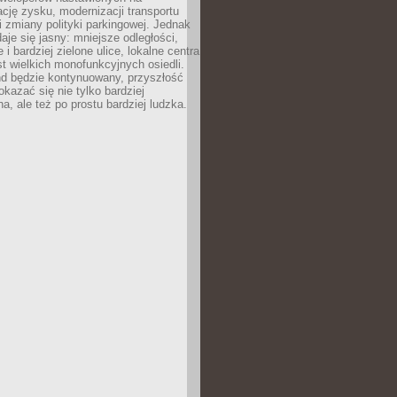
ję zysku, modernizacji transportu
i zmiany polityki parkingowej. Jednak
aje się jasny: mniejsze odległości,
i bardziej zielone ulice, lokalne centra
t wielkich monofunkcyjnych osiedli.
end będzie kontynuowany, przyszłość
kazać się nie tylko bardziej
, ale też po prostu bardziej ludzka.