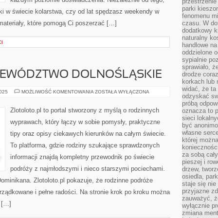
przestrzenie
parki kiesz
ki w świecie kolarstwa, czy od lat spędzasz weekendy w
fenomenu mi
 materiały, które pomogą Ci poszerzać […]
czasu. W do
dodatkowy ki
naturalny ko
CI
handlowe na 
oddzielone o
sypialnie po
sprawiało, ż
JEWÓDZTWO DOLNOŚLĄSKIE
drodze coraz
korkach lub 
widać, że ta
MOŁDAWIA
2025
MOŻLIWOŚĆ KOMENTOWANIA
ZOSTAŁA WYŁĄCZONA
odzyskać sw
I
WOJEWÓDZTWO
próbą odpowi
DOLNOŚLĄSKIE
Zlotoloto.pl to portal stworzony z myślą o rodzinnych
oznacza to p
sieci lokaln
wyprawach, który łączy w sobie pomysły, praktyczne
być anonimo
własne serce
tipy oraz opisy ciekawych kierunków na całym świecie.
której możn
To platforma, gdzie rodziny szukające sprawdzonych
koniecznośc
za sobą cały
informacji znajdą kompletny przewodnik po świecie
pieszej i ro
podróży z najmłodszymi i nieco starszymi pociechami.
drzew, tworz
osiedla, park
minikana. Zlotoloto.pl pokazuje, że rodzinne podróże
staje się nie
przyjazne zd
rządkowane i pełne radości. Na stronie krok po kroku można
zauważyć, że
 […]
wyłącznie pr
zmiana ment