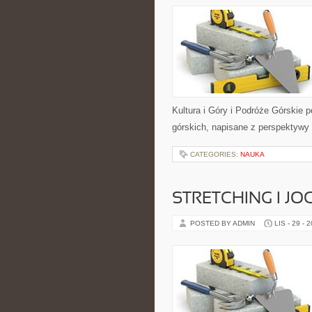
Kultura i Góry i Podróże Górskie p
górskich, napisane z perspektywy
CATEGORIES:
NAUKA
STRETCHING I JO
POSTED BY ADMIN
LIS - 29 - 