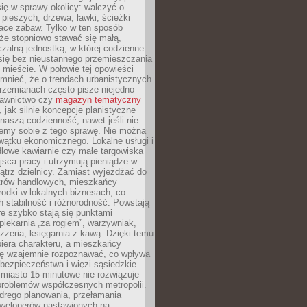
ię w sprawy okolicy: walczyć o
a pieszych, drzewa, ławki, ścieżki
lace zabaw. Tylko w ten sposób
że stopniowo stawać się małą,
zalną jednostką, w której codzienne
się bez nieustannego przemieszczania
 mieście. W połowie tej opowieści
mnieć, że o trendach urbanistycznych
przemianach często pisze niejedno
dawnictwo czy
magazyn tematyczny
, jak silnie koncepcje planistyczne
naszą codzienność, nawet jeśli nie
emy sobie z tego sprawę. Nie można
wątku ekonomicznego. Lokalne usługi i
dlowe kawiarnie czy małe targowiska
jsca pracy i utrzymują pieniądze w
trz dzielnicy. Zamiast wyjeżdżać do
ntrów handlowych, mieszkańcy
rodki w lokalnych biznesach, co
 stabilność i różnorodność. Powstają
re szybko stają się punktami
 piekarnia „za rogiem”, warzywniak,
zzeria, księgarnia z kawą. Dzięki temu
biera charakteru, a mieszkańcy
ię wzajemnie rozpoznawać, co wpływa
bezpieczeństwa i więzi sąsiedzkie.
miasto 15-minutowe nie rozwiązuje
problemów współczesnych metropolii.
ego planowania, przełamania
eweloperów nastawionych na