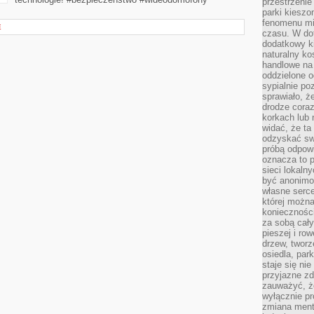
przestrzenie
parki kiesz
fenomenu mi
E
czasu. W do
dodatkowy ki
naturalny ko
handlowe na 
oddzielone o
sypialnie po
sprawiało, ż
drodze coraz
korkach lub 
widać, że ta
odzyskać sw
próbą odpowi
oznacza to p
sieci lokaln
być anonimo
własne serce
której możn
koniecznośc
za sobą cały
pieszej i ro
drzew, tworz
osiedla, park
staje się nie
przyjazne zd
zauważyć, że
wyłącznie pr
zmiana ment