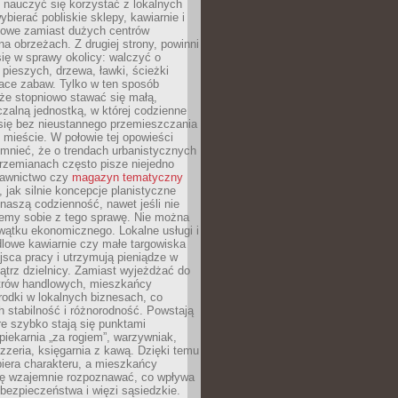
y nauczyć się korzystać z lokalnych
bierać pobliskie sklepy, kawiarnie i
gowe zamiast dużych centrów
a obrzeżach. Z drugiej strony, powinni
ię w sprawy okolicy: walczyć o
a pieszych, drzewa, ławki, ścieżki
lace zabaw. Tylko w ten sposób
że stopniowo stawać się małą,
zalną jednostką, w której codzienne
się bez nieustannego przemieszczania
 mieście. W połowie tej opowieści
mnieć, że o trendach urbanistycznych
przemianach często pisze niejedno
dawnictwo czy
magazyn tematyczny
, jak silnie koncepcje planistyczne
naszą codzienność, nawet jeśli nie
emy sobie z tego sprawę. Nie można
wątku ekonomicznego. Lokalne usługi i
dlowe kawiarnie czy małe targowiska
jsca pracy i utrzymują pieniądze w
trz dzielnicy. Zamiast wyjeżdżać do
ntrów handlowych, mieszkańcy
rodki w lokalnych biznesach, co
 stabilność i różnorodność. Powstają
re szybko stają się punktami
 piekarnia „za rogiem”, warzywniak,
zzeria, księgarnia z kawą. Dzięki temu
biera charakteru, a mieszkańcy
ię wzajemnie rozpoznawać, co wpływa
bezpieczeństwa i więzi sąsiedzkie.