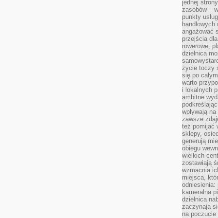
jednej stron
zasobów – wy
punkty usłu
handlowych n
angażować s
przejścia dl
rowerowe, p
dzielnica mo
samowystarc
życie toczy 
się po całym
warto przypo
i lokalnych 
ambitne wy
podkreślając
wpływają na 
zawsze zdaj
też pomijać 
sklepy, osie
generują mie
obiegu wewną
wielkich ce
zostawiają ś
wzmacnia ich
miejsca, któ
odniesienia:
kameralna pi
dzielnica na
zaczynają s
na poczucie 