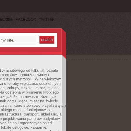
SCRIBE
FACEBOOK
TWITTER
15-minutowego od kilku lat rozpala
urbanistów, samorządowców i
 dużych metropolii. W największym
zi o to, aby większość codziennych
aca, zakupy, szkoła, lekarz, miejsca
była dostępna w promieniu krótkiego
przejażdżki na rowerze. Brzmi jak
dnak coraz więcej miast na świecie
ązania, które stopniowo przybliżają ich
 takiego modelu funkcjonowania.
nfrastruktura, transport, układ ulic, a
b projektowania parterów budynków.
ych ścian i ogrodzonych osiedli
ę lokale usługowe, kawiarnie,