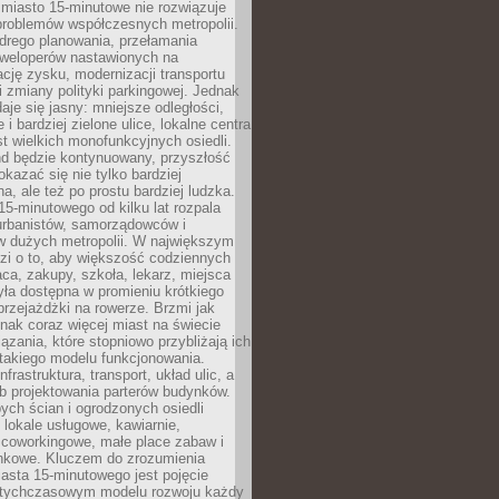
miasto 15-minutowe nie rozwiązuje
problemów współczesnych metropolii.
ego planowania, przełamania
eweloperów nastawionych na
ję zysku, modernizacji transportu
i zmiany polityki parkingowej. Jednak
aje się jasny: mniejsze odległości,
i bardziej zielone ulice, lokalne centra
t wielkich monofunkcyjnych osiedli.
end będzie kontynuowany, przyszłość
kazać się nie tylko bardziej
, ale też po prostu bardziej ludzka.
15-minutowego od kilku lat rozpala
urbanistów, samorządowców i
 dużych metropolii. W największym
zi o to, aby większość codziennych
aca, zakupy, szkoła, lekarz, miejsca
była dostępna w promieniu krótkiego
przejażdżki na rowerze. Brzmi jak
dnak coraz więcej miast na świecie
ązania, które stopniowo przybliżają ich
 takiego modelu funkcjonowania.
nfrastruktura, transport, układ ulic, a
b projektowania parterów budynków.
ych ścian i ogrodzonych osiedli
ę lokale usługowe, kawiarnie,
 coworkingowe, małe place zabaw i
onkowe. Kluczem do zrozumienia
asta 15-minutowego jest pojęcie
tychczasowym modelu rozwoju każdy