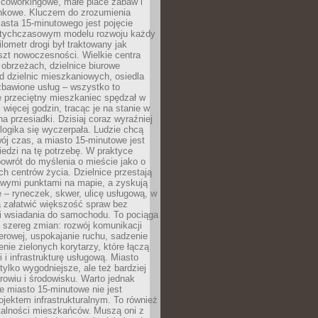
 coworkingowe, małe place zabaw i
onkowe. Kluczem do zrozumienia
asta 15-minutowego jest pojęcie
tychczasowym modelu rozwoju każdy
lometr drogi był traktowany jak
szt nowoczesności. Wielkie centra
obrzeżach, dzielnice biurowe
d dzielnic mieszkaniowych, osiedla
zbawione usług – wszystko to
e przeciętny mieszkaniec spędzał w
 więcej godzin, tracąc je na stanie w
na przesiadki. Dzisiaj coraz wyraźniej
 logika się wyczerpała. Ludzie chcą
ój czas, a miasto 15-minutowe jest
edzi na tę potrzebę. W praktyce
owrót do myślenia o mieście jako o
ych centrów życia. Dzielnice przestają
wymi punktami na mapie, a zyskują
 – ryneczek, skwer, ulicę usługową, w
a załatwić większość spraw bez
i wsiadania do samochodu. To pociąga
 szereg zmian: rozwój komunikacji
werowej, uspokajanie ruchu, sadzenie
enie zielonych korytarzy, które łączą
i i infrastrukturę usługową. Miasto
 tylko wygodniejsze, ale też bardziej
rowiu i środowisku. Warto jednak
 miasto 15-minutowe nie jest
ojektem infrastrukturalnym. To również
alności mieszkańców. Muszą oni z