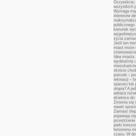
Oczywiście, 
wszystkich 
Wymaga mądr
interesów d
maksymalizac
publicznego 
kierunek wyd
wygodniejsze 
życia zamias
Jeśli ten tr
miast może o
zrównoważona
Idea miasta 
wyobraźnię 
mieszkańców
skrócie chod
potrzeb – pr
rekreacji – 
spaceru lub 
utopia? A je
wdraża rozwi
dzielnice do
Zmienia się i
nawet sposó
Zamiast ślep
pojawiają si
przestrzenie
parki kiesz
fenomenu mi
czasu. W do