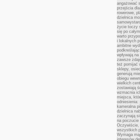
angażować s
przejścia dl
rowerowe, p
dzielnica mo
samowystarc
życie toczy 
się po całym
warto przypo
i lokalnych 
ambitne wy
podkreślając
wpływają na 
zawsze zdaj
też pomijać 
sklepy, osie
generują mie
obiegu wewną
wielkich ce
zostawiają ś
wzmacnia ich
miejsca, któ
odniesienia:
kameralna pi
dzielnica na
zaczynają s
na poczucie 
Oczywiście, 
wszystkich 
Wymaga mądr
interesów d