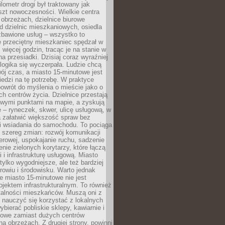
lometr drogi był traktowany jak
szt nowoczesności. Wielkie centra
obrzeżach, dzielnice biurowe
d dzielnic mieszkaniowych, osiedla
zbawione usług – wszystko to
e przeciętny mieszkaniec spędzał w
 więcej godzin, tracąc je na stanie w
na przesiadki. Dzisiaj coraz wyraźniej
 logika się wyczerpała. Ludzie chcą
ój czas, a miasto 15-minutowe jest
edzi na tę potrzebę. W praktyce
owrót do myślenia o mieście jako o
ych centrów życia. Dzielnice przestają
wymi punktami na mapie, a zyskują
 – ryneczek, skwer, ulicę usługową, w
a załatwić większość spraw bez
i wsiadania do samochodu. To pociąga
 szereg zmian: rozwój komunikacji
werowej, uspokajanie ruchu, sadzenie
enie zielonych korytarzy, które łączą
i i infrastrukturę usługową. Miasto
 tylko wygodniejsze, ale też bardziej
rowiu i środowisku. Warto jednak
 miasto 15-minutowe nie jest
ojektem infrastrukturalnym. To również
alności mieszkańców. Muszą oni z
y nauczyć się korzystać z lokalnych
bierać pobliskie sklepy, kawiarnie i
gowe zamiast dużych centrów
a obrzeżach. Z drugiej strony, powinni