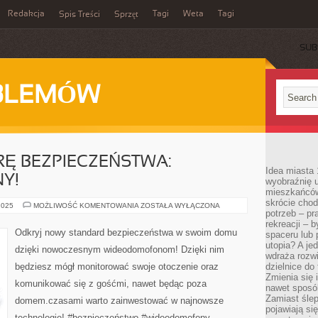
Redakcja
Tagi
Weta
Tagi
Spis Treści
Sprzęt
SUB
BLEMÓW
Ę BEZPIECZEŃSTWA:
Idea miasta 
Y!
wyobraźnię 
mieszkańców
skrócie chod
ODKRYJ
2025
MOŻLIWOŚĆ KOMENTOWANIA
ZOSTAŁA WYŁĄCZONA
potrzeb – pr
NOWĄ
ERĘ
rekreacji – 
BEZPIECZEŃSTWA:
Odkryj nowy standard bezpieczeństwa w swoim domu
spaceru lub 
WIDEODOMOFONY!
utopia? A je
dzięki nowoczesnym wideodomofonom! Dzięki nim
wdraża rozwi
będziesz mógł monitorować swoje otoczenie oraz
dzielnice do
Zmienia się i
komunikować się z gośćmi, nawet będąc poza
nawet sposó
Zamiast ślep
domem.czasami warto zainwestować w najnowsze
pojawiają si
technologie! #bezpieczeństwo #wideodomofony