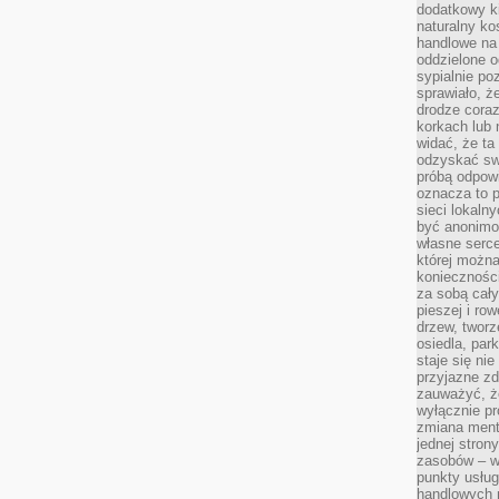
dodatkowy ki
naturalny ko
handlowe na 
oddzielone o
sypialnie po
sprawiało, ż
drodze coraz
korkach lub 
widać, że ta
odzyskać sw
próbą odpowi
oznacza to p
sieci lokaln
być anonimo
własne serce
której możn
koniecznośc
za sobą cały
pieszej i ro
drzew, tworz
osiedla, park
staje się nie
przyjazne zd
zauważyć, że
wyłącznie pr
zmiana ment
jednej stron
zasobów – wy
punkty usłu
handlowych n