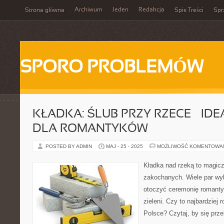
Archiwum
Jeden
Redakcja
Strona główna
Spis Treści
Spr
SPORO PROBLEMÓW
KŁADKA: ŚLUB PRZY RZECE – IDE
DLA ROMANTYKÓW
POSTED BY ADMIN
MAJ - 25 - 2025
MOŻLIWOŚĆ KOMENTOWA
Kładka nad rzeką to magicz
zakochanych. Wiele par wyb
otoczyć ceremonię romant
zieleni. Czy to najbardziej
Polsce? Czytaj, by się prz